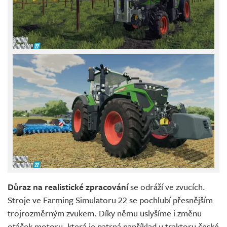
Důraz na realistické zpracování
se odráží ve zvucích.
Stroje ve Farming Simulatoru 22 se pochlubí přesnějším
trojrozměrným zvukem. Díky němu uslyšíme i změnu
otáček motoru, která je patrná například u traktoru české