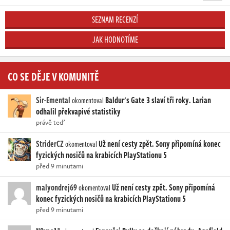
SEZNAM RECENZÍ
JAK HODNOTÍME
CO SE DĚJE V KOMUNITĚ
Sir-Emental
Baldur's Gate 3 slaví tři roky. Larian
okomentoval
odhalil překvapivé statistiky
právě teď
StriderCZ
Už není cesty zpět. Sony připomíná konec
okomentoval
fyzických nosičů na krabicích PlayStationu 5
před 9 minutami
malyondrej69
Už není cesty zpět. Sony připomíná
okomentoval
konec fyzických nosičů na krabicích PlayStationu 5
před 9 minutami