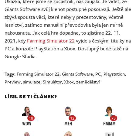
Ukázka, které jsme se zúčastnili, nás zaujala. Je vidět, že
Giants Software svůj klenot postupně posouvají. Ještě ale
zbývá spousta věcí, které nebyly prezentovány, včetně
lesnictví, zatímco manuální převodovka byla jen mírně
nakousnuta. Jak celá hra dopadne, to zjistíme 22. 11.
2021, kdy
Farming Simulator 22
vyjde s českými titulky na
PC a konzole PlayStation a Xbox. Dostupný bude také na
Google Stadia.
Tagy:
Farming Simulator 22
,
Giants Software
,
PC
,
Playstation
,
Preview
,
simulace
,
Simulátor
,
Xbox
,
zemědělství
LÍBIL SE TI ČLÁNEK?
18
12
73
WOW
MEH
HMMM