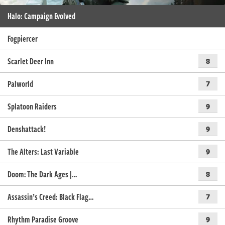
Halo: Campaign Evolved
Fogpiercer
Scarlet Deer Inn
8
Palworld
7
Splatoon Raiders
9
Denshattack!
9
The Alters: Last Variable
9
Doom: The Dark Ages |…
8
Assassin’s Creed: Black Flag…
7
Rhythm Paradise Groove
9