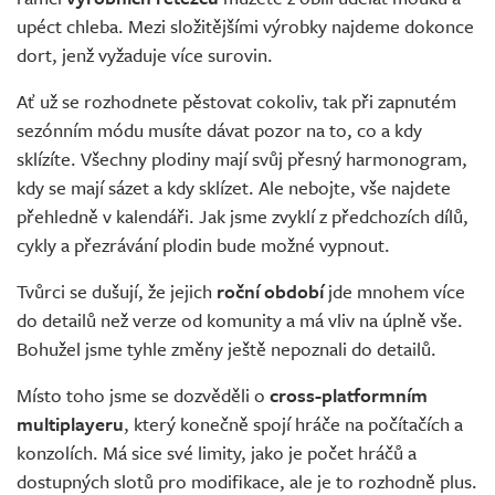
upéct chleba. Mezi složitějšími výrobky najdeme dokonce
dort, jenž vyžaduje více surovin.
Ať už se rozhodnete pěstovat cokoliv, tak při zapnutém
sezónním módu musíte dávat pozor na to, co a kdy
sklízíte. Všechny plodiny mají svůj přesný harmonogram,
kdy se mají sázet a kdy sklízet. Ale nebojte, vše najdete
přehledně v kalendáři. Jak jsme zvyklí z předchozích dílů,
cykly a přezrávání plodin bude možné vypnout.
Tvůrci se dušují, že jejich
roční období
jde mnohem více
do detailů než verze od komunity a má vliv na úplně vše.
Bohužel jsme tyhle změny ještě nepoznali do detailů.
Místo toho jsme se dozvěděli o
cross-platformním
multiplayeru
, který konečně spojí hráče na počítačích a
konzolích. Má sice své limity, jako je počet hráčů a
dostupných slotů pro modifikace, ale je to rozhodně plus.