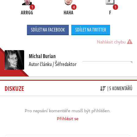
1
4
1
ARRGG
HAHA
F
SDÍLET NA FACEBOOK
SDÍLET NA TWITTER
Nahlásit chybu
Michal Burian
Autor článku / Šéfredaktor
DISKUZE
| 5 KOMENTÁŘŮ
Pro napsání komentáře musíš být přihlášen.
Přihlásit se