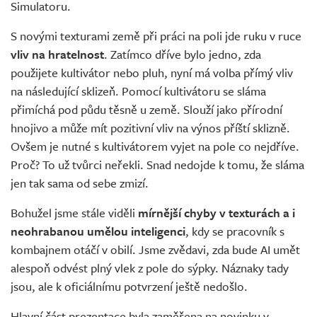
Simulatoru.
S novými texturami země při práci na poli jde ruku v ruce
vliv na hratelnost
. Zatímco dříve bylo jedno, zda
použijete kultivátor nebo pluh, nyní má volba přímý vliv
na následující sklizeň. Pomocí kultivátoru se sláma
přimíchá pod půdu těsně u země. Slouží jako přírodní
hnojivo a může mít pozitivní vliv na výnos příští sklizně.
Ovšem je nutné s kultivátorem vyjet na pole co nejdříve.
Proč? To už tvůrci neřekli. Snad nedojde k tomu, že sláma
jen tak sama od sebe zmizí.
Bohužel jsme stále viděli
mírnější chyby v texturách a i
neohrabanou umělou inteligenci
, kdy se pracovník s
kombajnem otáčí v obilí. Jsme zvědavi, zda bude AI umět
alespoň odvést plný vlek z pole do sýpky. Náznaky tady
jsou, ale k oficiálnímu potvrzení ještě nedošlo.
Hlavní část prezentace byla zaměřena na novinku v