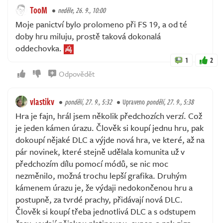
TooM
neděle, 26. 9., 10:00
Moje panictví bylo prolomeno při FS 19, a od té
doby hru miluju, prostě taková dokonalá
oddechovka.
1
2
Odpovědět
vlastikv
pondělí, 27. 9., 5:32
Upraveno
pondělí, 27. 9., 5:38
Hra je fajn, hrál jsem několik předchozích verzí. Což
je jeden kámen úrazu. Člověk si koupí jednu hru, pak
dokoupí nějaké DLC a výjde nová hra, ve které, až na
pár novinek, které stejně udělala komunita už v
předchozím dílu pomocí módů, se nic moc
nezměnilo, možná trochu lepší grafika. Druhým
kámenem úrazu je, že výdaji nedokončenou hru a
postupně, za tvrdé prachy, přidávají nová DLC.
Člověk si koupí třeba jednotlivá DLC a s odstupem