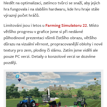
hledět na optimalizaci, zatímco tvůrci se snaží, aby jejich
hra fungovala i na slabším hardwaru, kde hru hraje stále
výrazný počet hráčů.
Limitováni jsou i letos u
Farming Simulatoru 22
. Místo
většího progresu v grafice jsme si při nedávné
půlhodinové prezentaci všimli čistšího obrazu, většího
důrazu na vizuální věrnost, propracovanější oblohy i nové
textury pro zem, plodiny či slámu. Zatím jsme viděli ale
pouze PC verzi. Detaily o konzolové verzi se dozvíme
později.