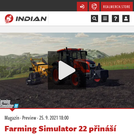
REALMERCH.STORE
Magazín
Recenze
Videa
Soutěže
Databáze
Komunita
Magazín
·
Preview
·
25. 9. 2021 18:00
Redakce
Farming Simulator 22 přináší