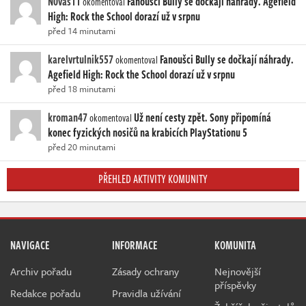
N0vas11
Fanoušci Bully se dočkají náhrady. Agefield
okomentoval
High: Rock the School dorazí už v srpnu
před 14 minutami
karelvrtulnik557
Fanoušci Bully se dočkají náhrady.
okomentoval
Agefield High: Rock the School dorazí už v srpnu
před 18 minutami
kroman47
Už není cesty zpět. Sony připomíná
okomentoval
konec fyzických nosičů na krabicích PlayStationu 5
před 20 minutami
PŘEHLED AKTIVITY KOMUNITY
NAVIGACE
INFORMACE
KOMUNITA
Archiv pořadu
Zásady ochrany
Nejnovější
příspěvky
Redakce pořadu
Pravidla užívání