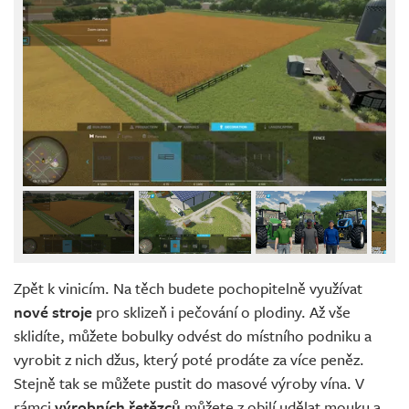
Zpět k vinicím. Na těch budete pochopitelně využívat
nové stroje
pro sklizeň i pečování o plodiny. Až vše
sklidíte, můžete bobulky odvést do místního podniku a
vyrobit z nich džus, který poté prodáte za více peněz.
Stejně tak se můžete pustit do masové výroby vína. V
rámci
výrobních řetězců
můžete z obilí udělat mouku a