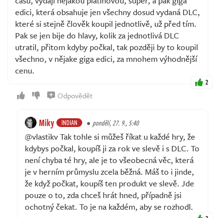
času, vydají nějakou platinovou, super, a pak giga
edici, která obsahuje jen všechny dosud vydaná DLC,
které si stejně člověk koupil jednotlivě, už před tím.
Pak se jen bije do hlavy, kolik za jednotlivá DLC
utratil, přitom kdyby počkal, tak později by to koupil
všechno, v nějake giga edici, za mnohem výhodnější
cenu.
2
Odpovědět
Miky
INDIAN
pondělí, 27. 9., 5:40
@vlastikv Tak tohle si můžeš říkat u každé hry, že
kdybys počkal, koupíš ji za rok ve slevě i s DLC. To
není chyba té hry, ale je to všeobecná věc, která
je v herním průmyslu zcela běžná. Máš to i jinde,
že když počkat, koupíš ten produkt ve slevě. Jde
pouze o to, zda chceš hrát hned, případně jsi
ochotný čekat. To je na každém, aby se rozhodl.