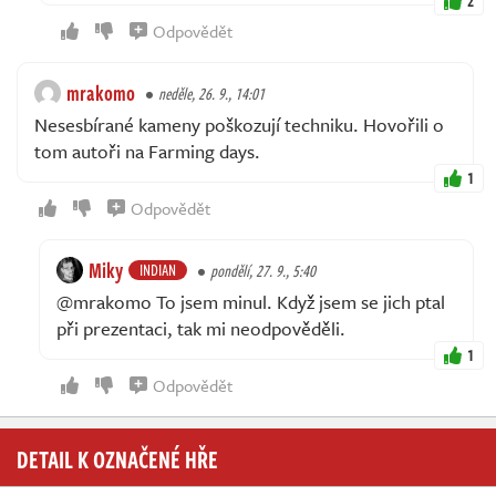
2
Odpovědět
mrakomo
neděle, 26. 9., 14:01
Nesesbírané kameny poškozují techniku. Hovořili o
tom autoři na Farming days.
1
Odpovědět
Miky
INDIAN
pondělí, 27. 9., 5:40
@mrakomo To jsem minul. Když jsem se jich ptal
při prezentaci, tak mi neodpověděli.
1
Odpovědět
DETAIL K OZNAČENÉ HŘE