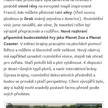
podobě
vinné révy
na evropské mapě inspirované
Francií, kde můžete pěstovat také
olivy
(třetí novou
plodinou je
čirok
známý zejména v Americe). Rozmístění
vinic jsme neviděli, ale víme, že stavební režim byl
výrazně přepracován a rozšířen.
Nové rozhraní
připomíná budovatelské hry jako Planet Zoo a Planet
Coaster
. V editaci krajiny pracujete na plochách pomocí
štětce a můžete si libovolně volit velikost. Nový nástroj
má například usnadnit rozmístění vinice, stejně tak ohrad
pro zvířata. Stačí položit kůl a plot vytáhnout. K dispozici
je deset různých typů plotů, a navíc interaktivní brány.
Úprava krajiny, rozmístění dekorativních předmětů a
budov se provádí z ptačí perspektivy. Cílem vývojářů bylo,
aby si každý mohl snadněji postavit farmu přesně podle
svých představ.