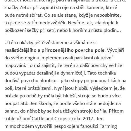
značky Zetor při zapnutí stroje na sběr kamene, které
bude nutné sbírat. Co se ale stane, když je neposbíráte,
to jsme se zatím nedozvěděli. Nevíme tak, zda dojde k
poškození sečky při setí, nebo k horšímu růstu plodin...
U této ukázky ještě zůstaneme a všímáme si
realističtějšího a přirozenějšího povrchu pole
. Vývojáři
do svého enginu implementovali paralaxní okluzivní
mapování. To má zajistit, že terén a další povrchy ve hře
budou vypadat detailněji a dynamičtěji. Tato technika
dodává povrchu hloubku – jako stopy po pneumatikách na
poli, které brázdí zemi. Nyní jsou hlubší. Výsledkem je, že
brázda po orbě by měla být hlubší, stroje se budou více
houpat atd. Jen škoda, že podle všeho stále nedojde na
bahno, do něhož by se kola těžkých strojů bořila. Přitom
tohle už umí Cattle and Crops z roku 2017. Ten
mimochodem vytvořili nespokojení fanoušci Farming