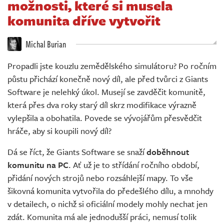
možnosti, které si musela
Živě
komunita dříve vytvořit
Michal Burian
Propadli jste kouzlu zemědělského simulátoru? Po ročním
půstu přichází konečně nový díl, ale před tvůrci z Giants
Software je nelehký úkol. Musejí se zavděčit komunitě,
která přes dva roky starý díl skrz modifikace výrazně
vylepšila a obohatila. Povede se vývojářům přesvědčit
hráče, aby si koupili nový díl?
Dá se říct, že Giants Software se snaží
doběhnout
komunitu na PC
. Ať už je to střídání ročního období,
přidání nových strojů nebo rozsáhlejší mapy. To vše
šikovná komunita vytvořila do předešlého dílu, a mnohdy
v detailech, o nichž si oficiální modely mohly nechat jen
zdát. Komunita má ale jednodušší práci, nemusí tolik