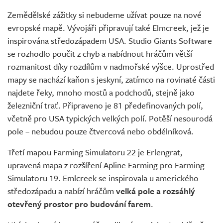
Zemědělské zážitky si nebudeme užívat pouze na nové
evropské mapě. Vývojáři připravují také Elmcreek, jež je
inspirována středozápadem USA. Studio Giants Software
se rozhodlo poučit z chyb a nabídnout hráčům větší
rozmanitost díky rozdílům v nadmořské výšce. Uprostřed
mapy se nachází kaňon s jeskyní, zatímco na rovinaté části
najdete řeky, mnoho mostů a podchodů, stejně jako
železniční trať. Připraveno je 81 předefinovaných polí,
včetně pro USA typických velkých polí. Potěší nesourodá
pole – nebudou pouze čtvercová nebo obdélníková.
Třetí mapou Farming Simulatoru 22 je Erlengrat,
upravená mapa z rozšíření Apline Farming pro Farming
Simulatoru 19. Emlcreek se inspirovala u amerického
středozápadu a nabízí hráčům
velká pole a rozsáhlý
otevřený prostor pro budování farem
.