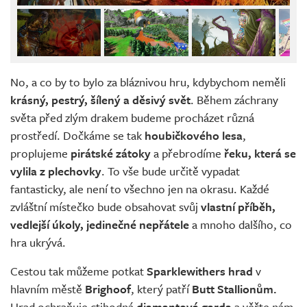
No, a co by to bylo za bláznivou hru, kdybychom neměli
krásný, pestrý, šílený a děsivý svět
. Během záchrany
světa před zlým drakem budeme procházet různá
prostředí. Dočkáme se tak
houbičkového lesa
,
proplujeme
pirátské zátoky
a přebrodíme
řeku, která se
vylila z plechovky
. To vše bude určitě vypadat
fantasticky, ale není to všechno jen na okrasu. Každé
zvláštní místečko bude obsahovat svůj
vlastní příběh,
vedlejší úkoly, jedinečné nepřátele
a mnoho dalšího, co
hra ukrývá.
Cestou tak můžeme potkat
Sparklewithers hrad
v
hlavním městě
Brighoof
, který patří
Butt Stallionům.
Hrad ochraňuje ctihodná
diamantová garda
a věřte nám,