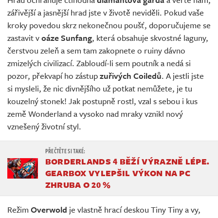
zářivější a jasnější hrad jste v životě neviděli. Pokud vaše
kroky povedou skrz nekonečnou poušť, doporučujeme se
zastavit v
oáze Sunfang
, která obsahuje skvostné laguny,
čerstvou zeleň a sem tam zakopnete o ruiny dávno
zmizelých civilizací. Zabloudí-li sem poutník a nedá si
pozor, překvapí ho zástup
zuřivých Coiledů
. A jestli jste
si mysleli, že nic divnějšího už potkat nemůžete, je tu
kouzelný stonek! Jak postupně rostl, vzal s sebou i kus
země Wonderland a vysoko nad mraky vznikl nový
vznešený životní styl.
BORDERLANDS 4 BĚŽÍ VÝRAZNĚ LÉPE.
GEARBOX VYLEPŠIL VÝKON NA PC
ZHRUBA O 20 %
Režim
Overwold
je vlastně hrací deskou Tiny Tiny a vy,