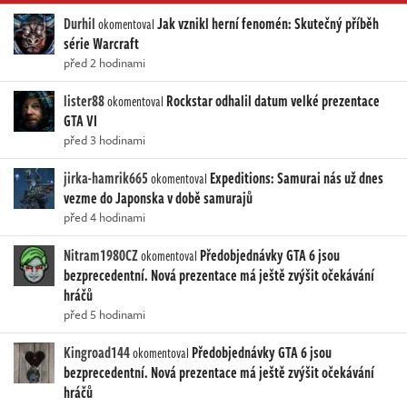
Durhil
Jak vznikl herní fenomén: Skutečný příběh
okomentoval
série Warcraft
před 2 hodinami
lister88
Rockstar odhalil datum velké prezentace
okomentoval
GTA VI
před 3 hodinami
jirka-hamrik665
Expeditions: Samurai nás už dnes
okomentoval
vezme do Japonska v době samurajů
před 4 hodinami
Nitram1980CZ
Předobjednávky GTA 6 jsou
okomentoval
bezprecedentní. Nová prezentace má ještě zvýšit očekávání
hráčů
před 5 hodinami
Kingroad144
Předobjednávky GTA 6 jsou
okomentoval
bezprecedentní. Nová prezentace má ještě zvýšit očekávání
hráčů