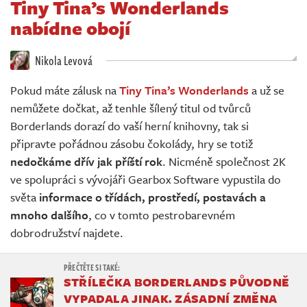
Tiny Tina’s Wonderlands
Živě
nabídne obojí
Nikola Levová
Pokud máte zálusk na
Tiny Tina’s Wonderlands
a už se
nemůžete dočkat, až tenhle šílený titul od tvůrců
Borderlands dorazí do vaší herní knihovny, tak si
připravte pořádnou zásobu čokolády, hry se totiž
nedočkáme dřív jak příští rok
. Nicméně společnost 2K
ve spolupráci s vývojáři Gearbox Software vypustila do
světa
informace o třídách, prostředí, postavách a
mnoho dalšího
, co v tomto pestrobarevném
dobrodružství najdete.
STŘÍLEČKA BORDERLANDS PŮVODNĚ
VYPADALA JINAK. ZÁSADNÍ ZMĚNA