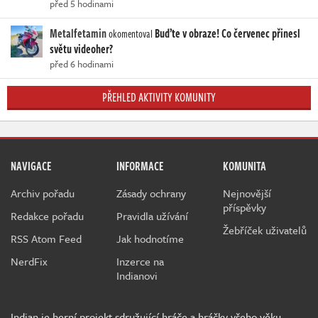
před 5 hodinami
Metalfetamin
Buďte v obraze! Co červenec přinesl
okomentoval
světu videoher?
před 6 hodinami
PŘEHLED AKTIVITY KOMUNITY
NAVIGACE
INFORMACE
KOMUNITA
Archiv pořadu
Zásady ochrany
Nejnovější
příspěvky
Redakce pořadu
Pravidla užívání
Žebříček uživatelů
RSS Atom Feed
Jak hodnotíme
NerdFix
Inzerce na
Indianovi
Indian je herní projekt sdružující hráče a hráčky všeho věku