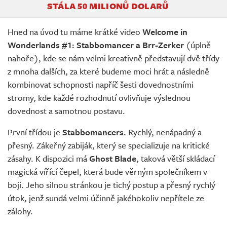
STÁLA 50 MILIONŮ DOLARŮ
Hned na úvod tu máme krátké video
Welcome in
Wonderlands #1: Stabbomancer a Brr-Zerker
(úplně
nahoře), kde se nám velmi kreativně představují dvě třídy
z mnoha dalších, za které budeme moci hrát a následně
kombinovat schopnosti napříč šesti dovednostními
stromy, kde každé rozhodnutí ovlivňuje výslednou
dovednost a samotnou postavu.
První třídou je
Stabbomancers.
Rychlý, nenápadný a
přesný. Zákeřný zabiják, který se specializuje na kritické
zásahy. K dispozici má
Ghost Blade
, taková větší skládací
magická vířící čepel, která bude věrným společníkem v
boji. Jeho silnou stránkou je tichý postup a přesný rychlý
útok, jenž sundá velmi účinně jakéhokoliv nepřítele ze
zálohy.