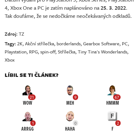
4, Xbox One a PC je zatím naplánováno na
25. 3. 2022
.
Tak doufáme, že se nedočkáme neočekávaných odkladů.
Zdroj:
TZ
Tagy:
2K
,
Akční střílečka
,
borderlands
,
Gearbox Software
,
PC
,
Playstation
,
RPG
,
spin-off
,
Střílečka
,
Tiny Tina's Wonderlands
,
Xbox
LÍBIL SE TI ČLÁNEK?
21
9
67
WOW
MEH
HMMM
1
0
2
ARRGG
HAHA
F