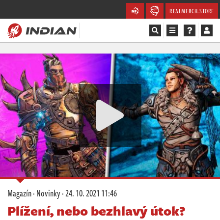
REALMERCH.STORE
Magazín
Recenze
Videa
Soutěže
Databáze
Komunita
Magazín
·
Novinky
·
24. 10. 2021 11:46
Redakce
Plížení, nebo bezhlavý útok?