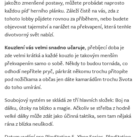
jakožto zmenšené postavy, můžete probádat naprosto
každou píď herního plánku. Záleží čistě na vás, zda z
tohoto lobby půjdete rovnou za příběhem, nebo budete
objevovat tajemství a narážet na překvapení, která tenhle
divotvorný svět nabízí.
Kouzlení vás velmi snadno učaruje
, přebíjecí doba je
zde velmi krátká a každé kouzlo je takovým menším
překvapením samo o sobě. Někdy to budou tornáda, co
odhodí nepřítele pryč, párkrát někomu trochu přitopíte
pod nožičkama a občas jen dáte kamarádům trochu života
do toho umírání.
Soubojový systém se skládá ze tří hlavních složek: Boj na
dálku, útoky na blízko a magie. Ačkoliv se střelba z hodně
velké dálky může zdát jako účinná taktika, sem tam nějaká
rána z blízka neuškodí.
Datum vydání pro PlayStation 5, Xbox Series, PlayStation