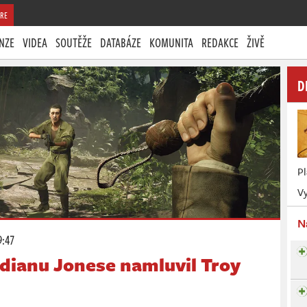
RE
NZE
VIDEA
SOUTĚŽE
DATABÁZE
KOMUNITA
REDAKCE
ŽIVĚ
D
P
Vy
N
9:47
dianu Jonese namluvil Troy