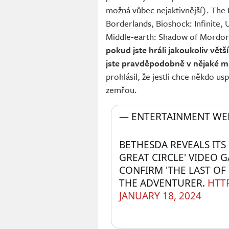
možná vůbec nejaktivnější). The 
Borderlands, Bioshock: Infinite,
Middle-earth: Shadow of Mordor, F
pokud jste hráli jakoukoliv vět
jste pravděpodobně v nějaké míř
prohlásil, že jestli chce někdo u
zemřou.
— ENTERTAINMENT WEE
BETHESDA REVEALS ITS 
GREAT CIRCLE' VIDEO 
CONFIRM 'THE LAST OF 
THE ADVENTURER. 
HTT
JANUARY 18, 2024