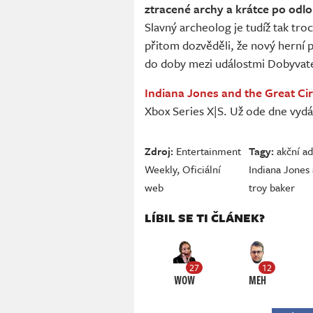
ztracené archy a krátce po odl
Slavný archeolog je tudíž tak tro
přitom dozvěděli, že nový herní 
do doby mezi událostmi Dobyvate
Indiana Jones and the Great Cir
Xbox Series X|S. Už ode dne vydá
Zdroj:
Entertainment
Tagy:
akční a
Weekly
,
Oficiální
Indiana Jones 
web
troy baker
LÍBIL SE TI ČLÁNEK?
27
12
WOW
MEH