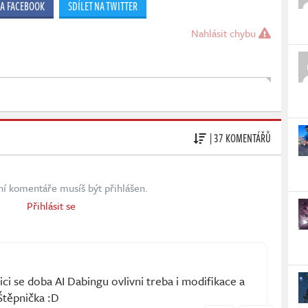
NA FACEBOOK
SDÍLET NA TWITTER
Nahlásit chybu
| 37 KOMENTÁŘŮ
ní komentáře musíš být přihlášen.
Přihlásit se
zici se doba AI Dabingu ovlivni treba i modifikace a
 Štěpnička :D