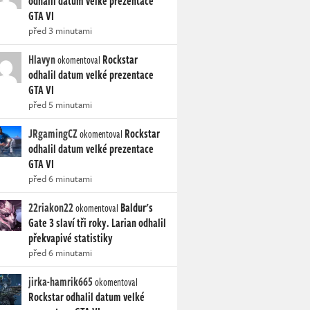
odhalil datum velké prezentace
GTA VI
před 3 minutami
Hlavyn
Rockstar
okomentoval
odhalil datum velké prezentace
GTA VI
před 5 minutami
JRgamingCZ
Rockstar
okomentoval
odhalil datum velké prezentace
GTA VI
před 6 minutami
22riakon22
Baldur's
okomentoval
Gate 3 slaví tři roky. Larian odhalil
překvapivé statistiky
před 6 minutami
jirka-hamrik665
okomentoval
Rockstar odhalil datum velké