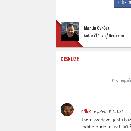
SDÍLET 
Martin Cvrček
Autor článku / Redaktor
DISKUZE
Pro napsá
cNNk
pátek, 19. 1., 9:51
Jsem zvedavej jestli bli
Indiho bude mluvit Jiří