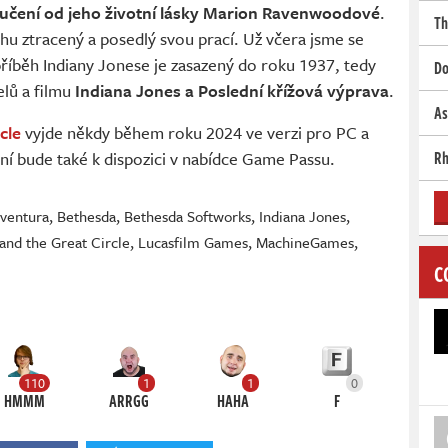
oučení od jeho životní lásky Marion Ravenwoodové
.
Th
chu ztracený a posedlý svou prací. Už včera jsme se
příběh Indiany Jonese je zasazený do roku 1937, tedy
Do
lů a filmu
Indiana Jones a Poslední křížová výprava
.
As
cle
vyjde někdy během roku 2024 ve verzi pro PC a
Rh
ní bude také k dispozici v nabídce Game Passu.
dventura
,
Bethesda
,
Bethesda Softworks
,
Indiana Jones
,
and the Great Circle
,
Lucasfilm Games
,
MachineGames
,
C
110
1
1
0
HMMM
ARRGG
HAHA
F