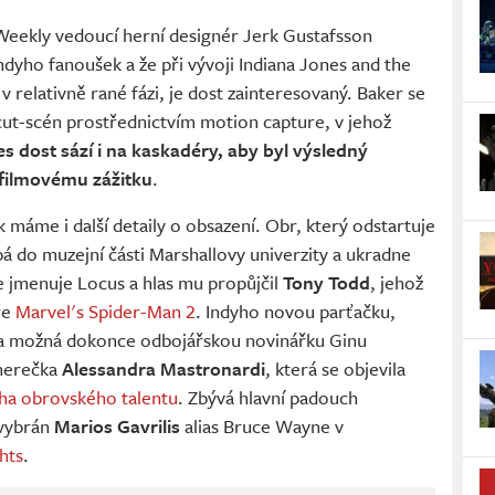
eekly vedoucí herní designér Jerk Gustafsson
Indyho fanoušek a že při vývoji Indiana Jones and the
v relativně rané fázi, je dost zainteresovaný. Baker se
 cut-scén prostřednictvím motion capture, v jehož
 dost sází i na kaskadéry, aby byl výsledný
 filmovému zážitku
.
máme i další detaily o obsazení. Obr, který odstartuje
upá do muzejní části Marshallovy univerzity a ukradne
e jmenuje Locus a hlas mu propůjčil
Tony Todd
, jehož
ře
Marvel's Spider-Man 2
. Indyho novou parťačku,
ona možná dokonce odbojářskou novinářku Ginu
 herečka
Alessandra Mastronardi
, která se objevila
íha obrovského talentu
. Zbývá hlavní padouch
 vybrán
Marios Gavrilis
alias Bruce Wayne v
hts
.