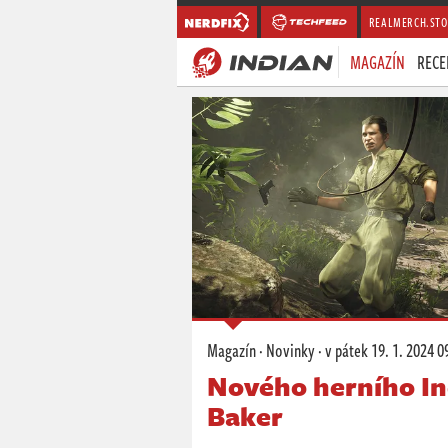
REALMERCH.STO
MAGAZÍN
RECE
Magazín
·
Novinky
·
v pátek
19. 1. 2024 0
Nového herního In
Baker