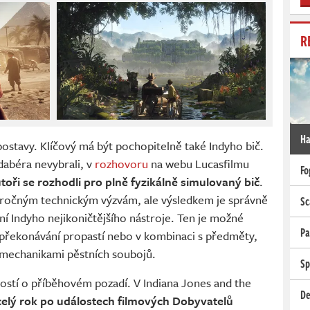
R
Ha
postavy. Klíčový má být pochopitelně také Indyho bič.
abéra nevybrali, v
rozhovoru
na webu Lucasfilmu
Fo
toři se rozhodli pro plně fyzikálně simulovaný bič
.
áročným technickým výzvám, ale výsledkem je správně
Sc
ání Indyho nejikoničtějšího nástroje. Ten je možné
Pa
ři překonávání propastí nebo v kombinaci s předměty,
a mechanikami pěstních soubojů.
Sp
ností o příběhovém pozadí. V Indiana Jones and the
De
elý rok po událostech filmových Dobyvatelů