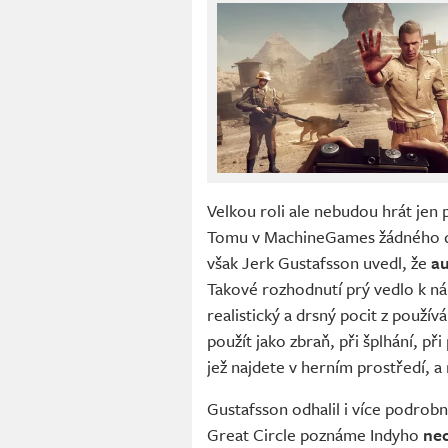
Velkou roli ale nebudou hrát jen 
Tomu v MachineGames žádného d
však Jerk Gustafsson uvedl, že
au
Takové rozhodnutí prý vedlo k n
realistický a drsný pocit z použív
použít jako zbraň, při šplhání, p
jež najdete v herním prostředí, 
Gustafsson odhalil i více podrob
Great Circle poznáme Indyho
nec