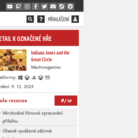
PŘIHLÁŠENÍ
ETAIL K OZNAČENÉ HŘE
Indiana Jones and the
Great Circle
Machinegames
latformy:
dání: 9. 12. 2024
9
aše recenze
/ 10
Věrohodné filmové zpracování
příběhu
Úžasně vyvážená záživná