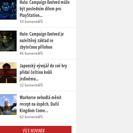
Halo: Campaign Evolved může
být posledním dílem pro
PlayStation…
33 komentářů
Halo: Campaign Evolved je
naleštěný základ se
zbytečnou přílohou
45 komentářů
Japonský vývojář do své hry
přidal češtinu kvůli
jedinému…
22 komentářů
Warhorse nehodlá měnit
recept na úspěch. Další
Kingdom Come…
62 komentářů
VÍCE NOVINEK