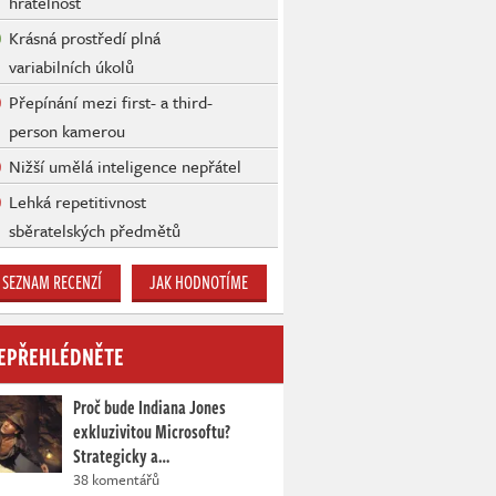
hratelnost
Krásná prostředí plná
variabilních úkolů
Přepínání mezi first- a third-
person kamerou
Nižší umělá inteligence nepřátel
Lehká repetitivnost
sběratelských předmětů
SEZNAM RECENZÍ
JAK HODNOTÍME
EPŘEHLÉDNĚTE
Proč bude Indiana Jones
exkluzivitou Microsoftu?
Strategicky a…
38 komentářů