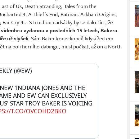
Last of Us, Death Stranding, Tales from the
 Uncharted 4: A Thief's End, Batman: Arkham Origins,
ar Cry 4... S trochou nadsázky by se dalo říct, že
ší videohru vydanou v posledních 15 letech, Bakera
e už slyšeli
. Sám Baker koneckonců kdysi žertem
spět na poli herního dabingu, musí počkat, až on a North
KLY (@EW) 
NEW 'INDIANA JONES AND THE 
GAME AND EW CAN EXCLUSIVELY 
US' STAR TROY BAKER IS VOICING 
PS://T.CO/OVCOHD2BKO