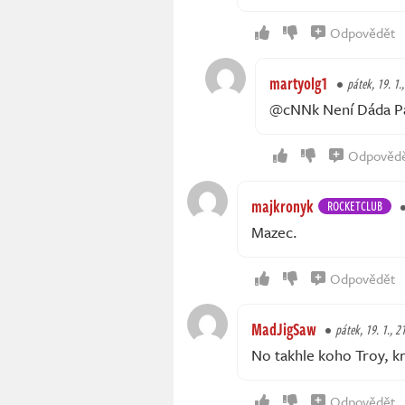
Odpovědět
martyolg1
pátek, 19. 1.
@cNNk Není Dáda P
Odpověd
majkronyk
ROCKETCLUB
Mazec.
Odpovědět
MadJigSaw
pátek, 19. 1., 2
No takhle koho Troy, 
Odpovědět