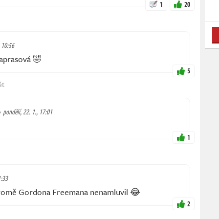
1
20
, 10:56
aprasová 🤣
5
ět
pondělí, 22. 1., 17:01
1
1:33
kromě Gordona Freemana nenamluvil 😂
2