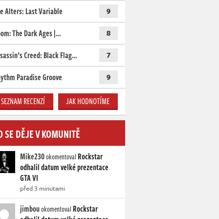
e Alters: Last Variable
9
om: The Dark Ages |…
8
sassin’s Creed: Black Flag…
7
ythm Paradise Groove
9
SEZNAM RECENZÍ
JAK HODNOTÍME
O SE DĚJE V KOMUNITĚ
Mike230
Rockstar
okomentoval
odhalil datum velké prezentace
GTA VI
před 3 minutami
jimbou
Rockstar
okomentoval