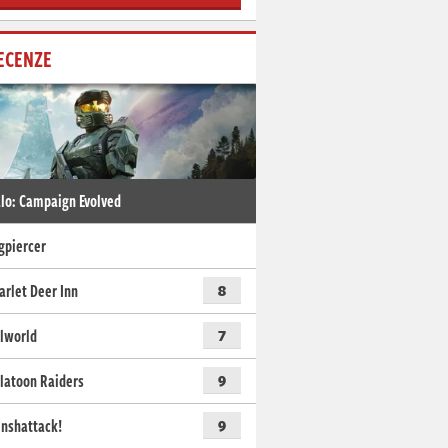
ECENZE
lo: Campaign Evolved
gpiercer
arlet Deer Inn
8
lworld
7
latoon Raiders
9
nshattack!
9