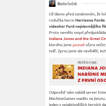
Martin Cvrček
Už dávno před oznámením, že lo
rozlučka herce
Harrisona Forda
videoher Ford nejslavnějšího 
Proto nemělo smysl předpokládat,
Indiana Jones and the Great Cir
kterého jsme
poznali
včera večer,
tvář. Zprvu jsme ale nevěděli, koh
INDIANA JO
NABÍDNE M
Z PRVNÍ OS
Odpověď nám nabídl server Ente
MachineGames vsadilo na jistotu
jeden z nejaktivnějších herních