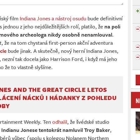
ňský film
Indiana Jones a nástroj osudu
bude definitivní
s jednou z jeho nejdůležitějších rolí, platilo, že
na poli
filmového archeologa nikdy osobně nenamlouval
.
 že na tom chystaná first-person akční adventura
cle
bude jinak. A skutečně, nový herní Indiana Jones,
 nezní tak docela jako Harrison Ford, i když má jeho
o že to vlastně slyšíme.
NES AND THE GREAT CIRCLE LETOS
LÁCENÍ NÁCKŮ I HÁDANKY Z POHLEDU
N
OBY
rtainment Weekly. Ten
odhalil
, že švédské studio
.
Indianu Jonese tentokrát namluvil Troy Baker
,
 dabérů vůbec (spolu s kolegou Nolanem Northem