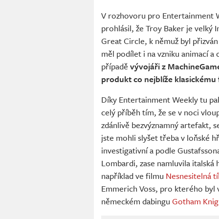
V rozhovoru pro Entertainment W
prohlásil, že Troy Baker je velký 
Great Circle, k němuž byl přizván 
měl podílet i na vzniku animací a
případě
vývojáři z MachineGames
produkt co nejblíže klasickému
Díky Entertainment Weekly tu pak 
celý příběh tím, že se v noci vlo
zdánlivě bezvýznamný artefakt, s
jste mohli slyšet třeba v loňské h
investigativní a podle Gustafss
Lombardi, zase namluvila italská
například ve filmu
Nesnesitelná t
Emmerich Voss, pro kterého byl
německém dabingu
Gotham Knig