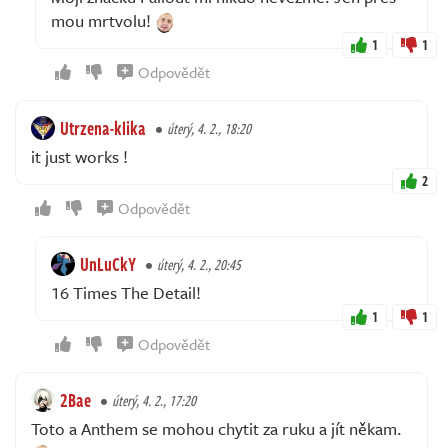
mou mrtvolu!
1
1
Odpovědět
Utrzena-klika
úterý, 4. 2., 18:20
it just works !
2
Odpovědět
UnLuCkY
úterý, 4. 2., 20:45
16 Times The Detail!
1
1
Odpovědět
2Bae
úterý, 4. 2., 17:20
Toto a Anthem se mohou chytit za ruku a jít někam.