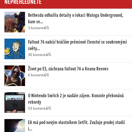
NEPŘEHLÉDNĚTE
Bethesda odhalila detaily o lokaci Watoga Underground,
kam se…
3 komentářů
Fallout 76 nabízí hráčům prémiové členství se soukromými
světy…
30 komentářů
Život po E3, záchrana Fallout 76 a Keanu Reeves
0 komentářů
O Nintendo Switch 2 je nadále zájem. Konzole překonává
rekordy
53 komentářů
EA má pod novým vlastníkem šetřit. Zvažuje prodej studií
i…