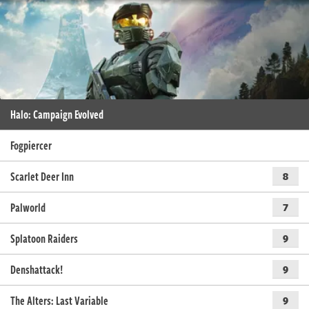
Halo: Campaign Evolved
Fogpiercer
Scarlet Deer Inn
8
Palworld
7
Splatoon Raiders
9
Denshattack!
9
The Alters: Last Variable
9