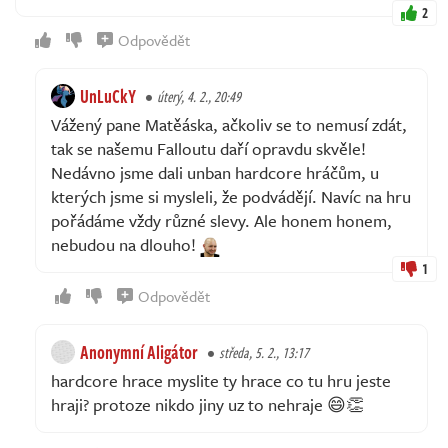
2
Odpovědět
UnLuCkY
úterý, 4. 2., 20:49
Vážený pane Matěáska, ačkoliv se to nemusí zdát,
tak se našemu Falloutu daří opravdu skvěle!
Nedávno jsme dali unban hardcore hráčům, u
kterých jsme si mysleli, že podvádějí. Navíc na hru
pořádáme vždy různé slevy. Ale honem honem,
nebudou na dlouho!
1
Odpovědět
Anonymní Aligátor
středa, 5. 2., 13:17
hardcore hrace myslite ty hrace co tu hru jeste
hraji? protoze nikdo jiny uz to nehraje 😄👏