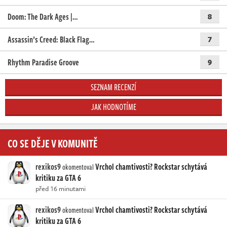
Doom: The Dark Ages |…
8
Assassin’s Creed: Black Flag…
7
Rhythm Paradise Groove
9
SEZNAM RECENZÍ
JAK HODNOTÍME
CO SE DĚJE V KOMUNITĚ
rexikos9
Vrchol chamtivosti? Rockstar schytává
okomentoval
kritiku za GTA 6
před 16 minutami
rexikos9
Vrchol chamtivosti? Rockstar schytává
okomentoval
kritiku za GTA 6