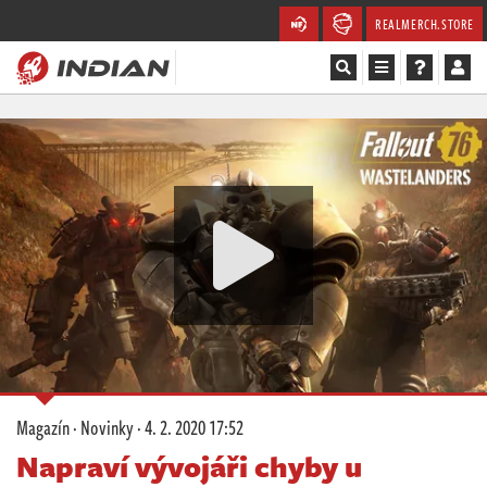
REALMERCH.STORE
Magazín
Recenze
Videa
Soutěže
Databáze
Komunita
Magazín
·
Novinky
·
4. 2. 2020 17:52
Redakce
Napraví vývojáři chyby u