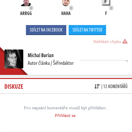
0
0
0
ARRGG
HAHA
F
SDÍLET NA FACEBOOK
SDÍLET NA TWITTER
Nahlásit chybu
Michal Burian
Autor článku / Šéfredaktor
DISKUZE
| 12 KOMENTÁŘŮ
Pro napsání komentáře musíš být přihlášen.
Přihlásit se