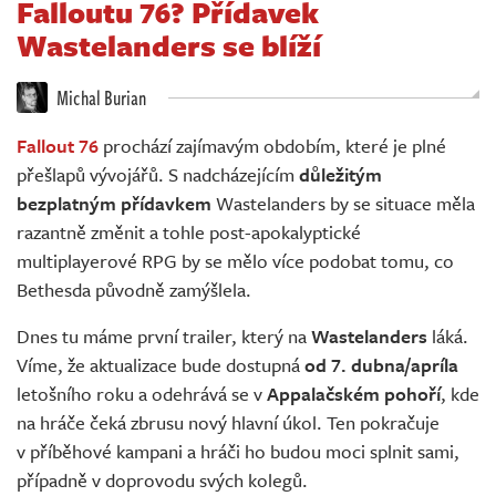
Falloutu 76? Přídavek
Živě
Wastelanders se blíží
Michal Burian
Fallout 76
prochází zajímavým obdobím, které je plné
přešlapů vývojářů. S nadcházejícím
důležitým
bezplatným přídavkem
Wastelanders by se situace měla
razantně změnit a tohle post-apokalyptické
multiplayerové RPG by se mělo více podobat tomu, co
Bethesda původně zamýšlela.
Dnes tu máme první trailer, který na
Wastelanders
láká.
Víme, že aktualizace bude dostupná
od 7. dubna/apríla
letošního roku a odehrává se v
Appalačském pohoří
, kde
na hráče čeká zbrusu nový hlavní úkol. Ten pokračuje
v příběhové kampani a hráči ho budou moci splnit sami,
případně v doprovodu svých kolegů.