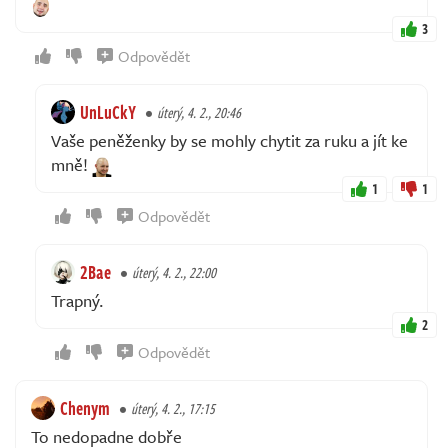
3
Odpovědět
UnLuCkY
úterý, 4. 2., 20:46
Vaše peněženky by se mohly chytit za ruku a jít ke
mně!
1
1
Odpovědět
2Bae
úterý, 4. 2., 22:00
Trapný.
2
Odpovědět
Chenym
úterý, 4. 2., 17:15
To nedopadne dobře