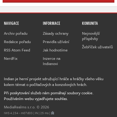
NAVIGACE
INFORMACE
KOMUNITA
Archiv pořadu
Zásady ochrany
Nejnovější
příspěvky
Redakce pořadu
Pravidla užívání
Žebříček uživatelů
RSS Atom Feed
Jak hodnotíme
NerdFix
Inzerce na
Indianovi
Indian je herní projekt sdružující hráče a hráčky všeho věku
kolem témat o počítačových a konzolových hrách.
Při poskytování služeb nám pomáhají soubory cookie.
Používáním webu vyjadřujete souhlas.
MediaRealms s.r.o.
© 2026
IWS 4.234 - m07d03 | IN | 25 ms |