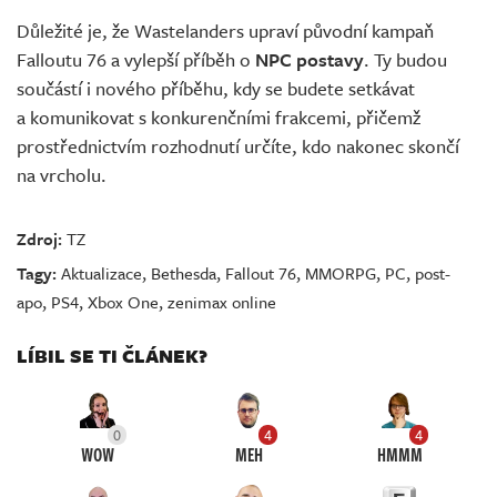
Důležité je, že Wastelanders upraví původní kampaň
Falloutu 76 a vylepší příběh o
NPC postavy
. Ty budou
součástí i nového příběhu, kdy se budete setkávat
a komunikovat s konkurenčními frakcemi, přičemž
prostřednictvím rozhodnutí určíte, kdo nakonec skončí
na vrcholu.
Zdroj:
TZ
Tagy:
Aktualizace
,
Bethesda
,
Fallout 76
,
MMORPG
,
PC
,
post-
apo
,
PS4
,
Xbox One
,
zenimax online
LÍBIL SE TI ČLÁNEK?
0
4
4
WOW
MEH
HMMM