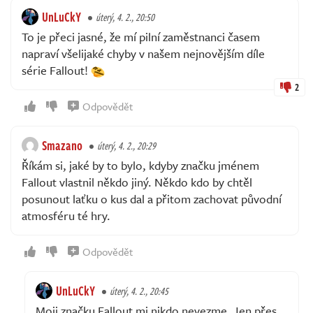
UnLuCkY
úterý, 4. 2., 20:50
To je přeci jasné, že mí pilní zaměstnanci časem
napraví všelijaké chyby v našem nejnovějším díle
série Fallout!
2
Odpovědět
Smazano
úterý, 4. 2., 20:29
Říkám si, jaké by to bylo, kdyby značku jménem
Fallout vlastnil někdo jiný. Někdo kdo by chtěl
posunout laťku o kus dal a přitom zachovat původní
atmosféru té hry.
Odpovědět
UnLuCkY
úterý, 4. 2., 20:45
Moji značku Fallout mi nikdo nevezme. Jen přes