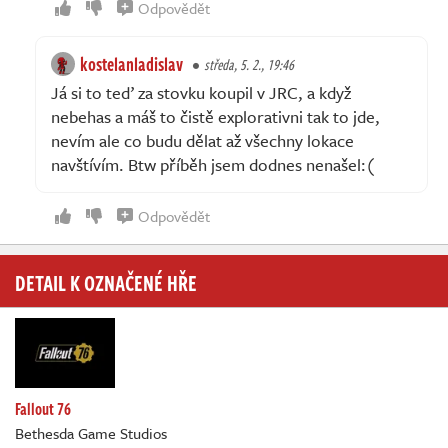
Odpovědět
kostelanladislav
středa, 5. 2., 19:46
Já si to teď za stovku koupil v JRC, a když
nebehas a máš to čistě explorativni tak to jde,
nevím ale co budu dělat až všechny lokace
navštívím. Btw příběh jsem dodnes nenašel:(
Odpovědět
DETAIL K OZNAČENÉ HŘE
Fallout 76
Bethesda Game Studios