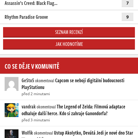
Assassin’s Creed: Black Flag…
7
Rhythm Paradise Groove
9
SEZNAM RECENZÍ
JAK HODNOTÍME
CO SE DĚJE V KOMUNITĚ
GeSto5
Capcom se nebojí digitální budoucnosti
okomentoval
PlayStationu
před 2 minutami
vandrak
The Legend of Zelda: Filmová adaptace
okomentoval
odhaluje další herce. Kdo si zahraje Ganondorfa?
před 3 minutami
Wolfik
Ustup Akolytko, Devátá Jedi je nové dno Star
okomentoval