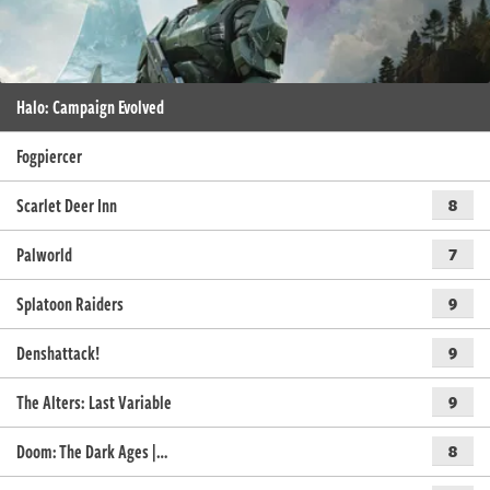
Halo: Campaign Evolved
Fogpiercer
Scarlet Deer Inn
8
Palworld
7
Splatoon Raiders
9
Denshattack!
9
The Alters: Last Variable
9
Doom: The Dark Ages |…
8