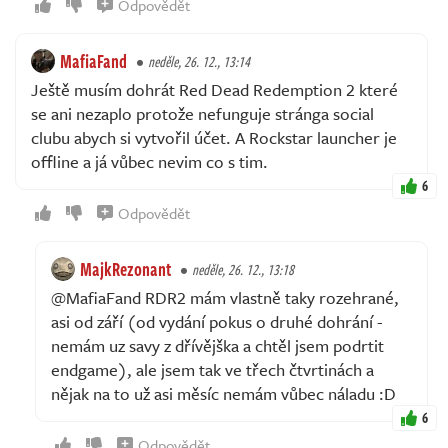
Odpovědět
MafiaFand
neděle, 26. 12., 13:14
Ještě musím dohrát Red Dead Redemption 2 které
se ani nezaplo protože nefunguje stránga social
clubu abych si vytvořil účet. A Rockstar launcher je
offline a já vůbec nevim co s tim.
6
Odpovědět
MajkRezonant
neděle, 26. 12., 13:18
@MafiaFand RDR2 mám vlastně taky rozehrané,
asi od září (od vydání pokus o druhé dohrání -
nemám uz savy z dřívějška a chtěl jsem podrtit
endgame), ale jsem tak ve třech čtvrtinách a
nějak na to už asi měsíc nemám vůbec náladu :D
6
Odpovědět