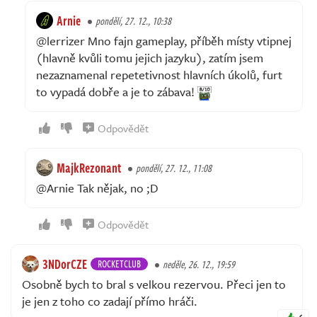
Arnie
pondělí, 27. 12., 10:38
@lerrizer Mno fajn gameplay, příběh místy vtipnej
(hlavně kvůli tomu jejich jazyku), zatím jsem
nezaznamenal repetetivnost hlavních úkolů, furt
to vypadá dobře a je to zábava!
Odpovědět
MajkRezonant
pondělí, 27. 12., 11:08
@Arnie Tak nějak, no ;D
Odpovědět
3NDorCZE
ROCKETCLUB
neděle, 26. 12., 19:59
Osobně bych to bral s velkou rezervou. Přeci jen to
je jen z toho co zadají přímo hráči.