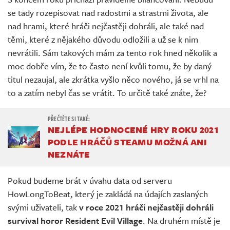
Živě
se tady rozepisovat nad radostmi a strastmi života, ale
nad hrami, které hráči nejčastěji dohráli, ale také nad
těmi, které z nějakého důvodu odložili a už se k nim
nevrátili. Sám takových mám za tento rok hned několik a
moc dobře vím, že to často není kvůli tomu, že by daný
titul nezaujal, ale zkrátka vyšlo něco nového, já se vrhl na
to a zatím nebyl čas se vrátit. To určitě také znáte, že?
NEJLÉPE HODNOCENÉ HRY ROKU 2021
PODLE HRÁČŮ STEAMU MOŽNÁ ANI
NEZNÁTE
Pokud budeme brát v úvahu data od serveru
HowLongToBeat, který je zakládá na údajích zaslaných
svými uživateli, tak
v roce 2021 hráči nejčastěji dohráli
survival horor Resident Evil Village
. Na druhém místě je