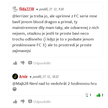
filda2238
pondělí, 27. 12., 9:50
@lerrizer ja treba jo, ale uprimne z FC serie mne
bavil jenom blood dragon a primal, ty
mainstremove dily mam taky, ale odvarenej z nich
nejsem, otazkou je jestli te proste bavi neco
trochu odlisneho (i kdyz je to v podsate jenom
preskinovane FC 3) ale to prostredi je proste
zajimavejsi
Odpovědět
Arnie
pondělí, 27. 12., 10:32
@Majk28 Není nad to nedohrát 2 hodinovou hru
😁
1
2
Odpovědět