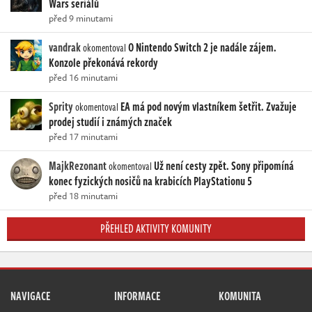
Wars seriálů
před 9 minutami
vandrak
O Nintendo Switch 2 je nadále zájem.
okomentoval
Konzole překonává rekordy
před 16 minutami
Sprity
EA má pod novým vlastníkem šetřit. Zvažuje
okomentoval
prodej studií i známých značek
před 17 minutami
MajkRezonant
Už není cesty zpět. Sony připomíná
okomentoval
konec fyzických nosičů na krabicích PlayStationu 5
před 18 minutami
PŘEHLED AKTIVITY KOMUNITY
NAVIGACE
INFORMACE
KOMUNITA