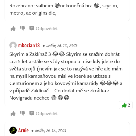
Rozehrano: valheim 😁nekonečná hra 😁, skyrim,
metro, ac origins dlc,
Odpovědět
mkocian18
neděle, 26. 12., 23:26
Skyrim a Zaklínač 3 😂😂 Skyrim se snažím dohrát
cca 5 let a stále se vždy stopnu u mise kdy jdete do
světa strojů (nevím jak se to nazývá ve hře ale mám
na mysli kampaňovou misi ve které se utkate s
Centurionem a jeho kovovými kamarády 😂😂😂 a
v případě Zaklínač... Co dodat mě se zkrátka z
Novigradu nechce 😂😂😂
2
Odpovědět
Arnie
neděle, 26. 12., 23:04