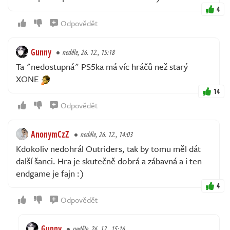
4
Odpovědět
Gunny
neděle, 26. 12., 15:18
Ta "nedostupná" PS5ka má víc hráčů než starý
XONE
14
Odpovědět
AnonymCzZ
neděle, 26. 12., 14:03
Kdokoliv nedohrál Outriders, tak by tomu měl dát
další šanci. Hra je skutečně dobrá a zábavná a i ten
endgame je fajn :)
4
Odpovědět
Gunny
neděle, 26. 12., 15:16