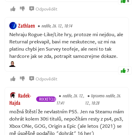
6
Odpovědět
Zathlaen
neděle, 26. 12., 18:14
Nehraju Rogue-Like/Lite hry, protoze mi nejdou, ale
Returnal prekvapil, bavi me neskutecne, uz mi na
platinu chybi jen Survey teofeje, ale neni to tak
hardcore jak se zda, potrapit samozrejme dokaze.
7
Odpovědět
Radek-
neděle, 26. 12.,
Upraveno
neděle, 26.
ROCKETCLUB
Hajda
17:41
12., 18:28
možná štěstí že nevlastním PS5. Jen na Steamu mám
dohrát kolem 30ti titulů, nepočítám resty z ps4, ps3,
Xbox ONe, GOG, Origin a Epic (ale letos (2021) se
mě úspěšně podařilo "dohrát" 16 her)