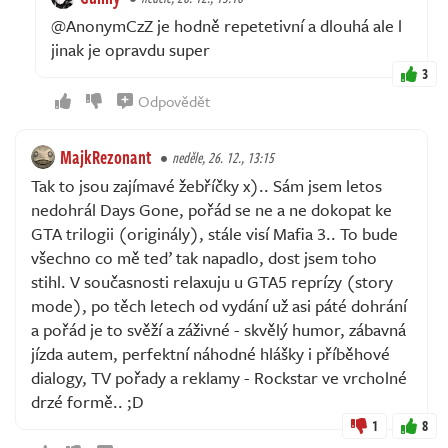
@AnonymCzZ je hodně repetetivní a dlouhá ale l
jinak je opravdu super
3
Odpovědět
MajkRezonant
neděle, 26. 12., 13:15
Tak to jsou zajímavé žebříčky x).. Sám jsem letos
nedohrál Days Gone, pořád se ne a ne dokopat ke
GTA trilogii (originály), stále visí Mafia 3.. To bude
všechno co mě teď tak napadlo, dost jsem toho
stihl. V současnosti relaxuju u GTA5 reprízy (story
mode), po těch letech od vydání už asi páté dohrání
a pořád je to svěží a záživné - skvělý humor, zábavná
jízda autem, perfektní náhodné hlášky i příběhové
dialogy, TV pořady a reklamy - Rockstar ve vrcholné
drzé formě.. ;D
1
8