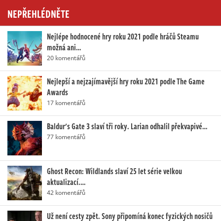
NEPŘEHLÉDNĚTE
Nejlépe hodnocené hry roku 2021 podle hráčů Steamu
možná ani…
20 komentářů
Nejlepší a nejzajímavější hry roku 2021 podle The Game
Awards
17 komentářů
Baldur's Gate 3 slaví tři roky. Larian odhalil překvapivé…
77 komentářů
Ghost Recon: Wildlands slaví 25 let série velkou
aktualizací.…
42 komentářů
Už není cesty zpět. Sony připomíná konec fyzických nosičů