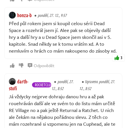
honza-b
pondělí, 27. 12., 9:57
Před půl rokem jsem si koupil celou sérii Dead
Space a rozehrál jsem jí. Alee pak se objevily další
hry a další hry a u Dead Space jsem skončil asi v 5.
kapitole. Snad někdy se k tomu vrátím xd. A to
nemluvím o hrách co mám nakoupeno do zásoby xd.
3
Odpovědět
darth-
pondělí, 27.
Upraveno
pondělí, 27.
ROCKETCLUB
stofi
12., 8:52
12., 8:52
Já vždycky nejprve dohraju danou hru a až pak
rouehráván další ale ve svém to do listu mám určitě
RE Village no a pak ještě Returnal a Ratchet. U nich
ale čekám na nějakou pořádnou slevu. Z těch co
mám rozehrané si vzpomenu jen na Cuphead, ale te