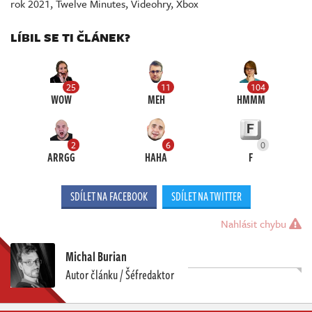
rok 2021
,
Twelve Minutes
,
Videohry
,
Xbox
LÍBIL SE TI ČLÁNEK?
25
11
104
WOW
MEH
HMMM
2
6
0
ARRGG
HAHA
F
SDÍLET NA FACEBOOK
SDÍLET NA TWITTER
Nahlásit chybu
Michal Burian
Autor článku / Šéfredaktor