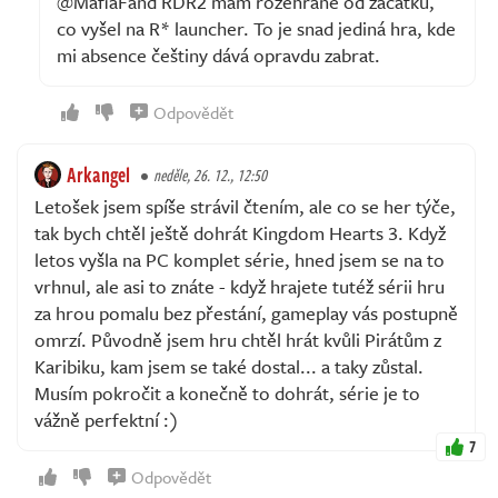
@MafiaFand RDR2 mám rozehrané od začátku,
co vyšel na R* launcher. To je snad jediná hra, kde
mi absence češtiny dává opravdu zabrat.
Odpovědět
Arkangel
neděle, 26. 12., 12:50
Letošek jsem spíše strávil čtením, ale co se her týče,
tak bych chtěl ještě dohrát Kingdom Hearts 3. Když
letos vyšla na PC komplet série, hned jsem se na to
vrhnul, ale asi to znáte - když hrajete tutéž sérii hru
za hrou pomalu bez přestání, gameplay vás postupně
omrzí. Původně jsem hru chtěl hrát kvůli Pirátům z
Karibiku, kam jsem se také dostal... a taky zůstal.
Musím pokročit a konečně to dohrát, série je to
vážně perfektní :)
7
Odpovědět