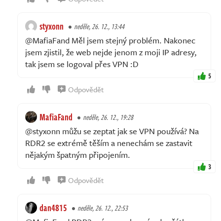
styxonn
neděle, 26. 12., 13:44
@MafiaFand Měl jsem stejný problém. Nakonec
jsem zjistil, že web nejde jenom z moji IP adresy,
tak jsem se logoval přes VPN :D
5
Odpovědět
MafiaFand
neděle, 26. 12., 19:28
@styxonn můžu se zeptat jak se VPN používá? Na
RDR2 se extrémě těším a nenechám se zastavit
nějakým špatným připojením.
3
Odpovědět
dan4815
neděle, 26. 12., 22:53