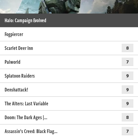
Halo: Campaign Evolved
Fogpiercer
Scarlet Deer Inn
8
Palworld
7
Splatoon Raiders
9
Denshattack!
9
The Alters: Last Variable
9
Doom: The Dark Ages |…
8
Assassin’s Creed: Black Flag…
7