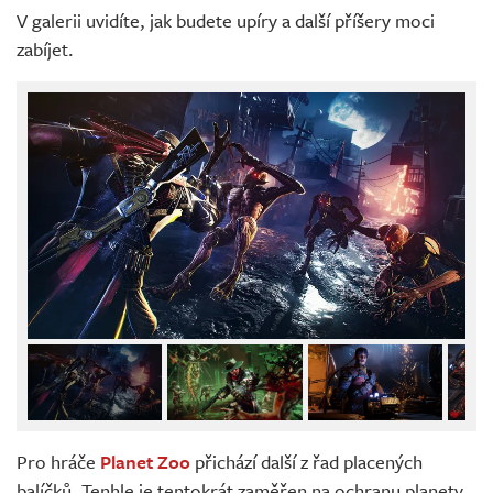
V galerii uvidíte, jak budete upíry a další příšery moci
zabíjet.
Pro hráče
Planet Zoo
přichází další z řad placených
balíčků. Tenhle je tentokrát zaměřen na ochranu planety,