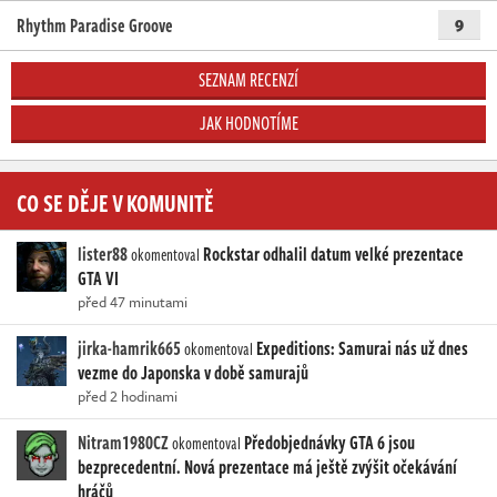
Rhythm Paradise Groove
9
SEZNAM RECENZÍ
JAK HODNOTÍME
CO SE DĚJE V KOMUNITĚ
lister88
Rockstar odhalil datum velké prezentace
okomentoval
GTA VI
před 47 minutami
jirka-hamrik665
Expeditions: Samurai nás už dnes
okomentoval
vezme do Japonska v době samurajů
před 2 hodinami
Nitram1980CZ
Předobjednávky GTA 6 jsou
okomentoval
bezprecedentní. Nová prezentace má ještě zvýšit očekávání
hráčů