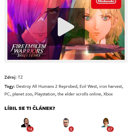
Zdroj:
TZ
Tagy:
Destroy All Humans 2 Reprobed
,
Evil West
,
iron harvest
,
PC
,
planet zoo
,
Playstation
,
the elder scrolls online
,
Xbox
LÍBIL SE TI ČLÁNEK?
14
8
67