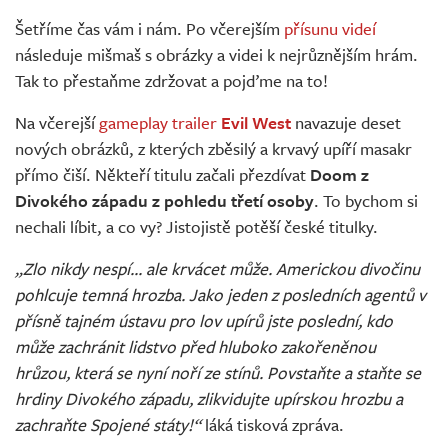
Živě
Šetříme čas vám i nám. Po včerejším
přísunu videí
následuje mišmaš s obrázky a videi k nejrůznějším hrám.
Tak to přestaňme zdržovat a pojďme na to!
Na včerejší
gameplay trailer
Evil West
navazuje deset
nových obrázků, z kterých zběsilý a krvavý upíří masakr
přímo čiší. Někteří titulu začali přezdívat
Doom z
Divokého západu z pohledu třetí osoby
. To bychom si
nechali líbit, a co vy? Jistojistě potěší české titulky.
„Zlo nikdy nespí... ale krvácet může. Americkou divočinu
pohlcuje temná hrozba. Jako jeden z posledních agentů v
přísně tajném ústavu pro lov upírů jste poslední, kdo
může zachránit lidstvo před hluboko zakořeněnou
hrůzou, která se nyní noří ze stínů. Povstaňte a staňte se
hrdiny Divokého západu, zlikvidujte upírskou hrozbu a
zachraňte Spojené státy!“
láká tisková zpráva.