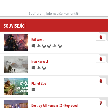
Buď první, kdo napíše komentář!
SOUVISEJÍCÍ
8
Evil West
8
Iron Harvest
8
Planet Zoo
7
Destroy All Humans! 2 - Reprobed