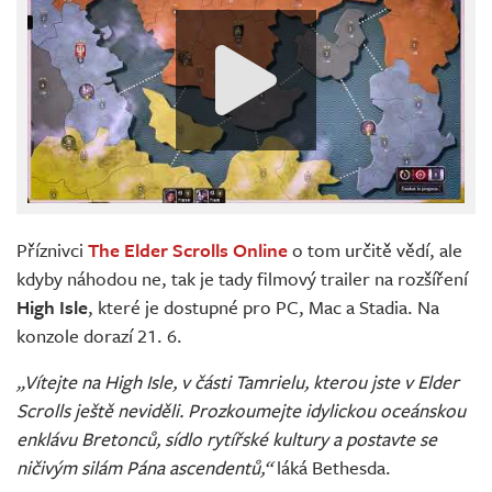
Příznivci
The Elder Scrolls Online
o tom určitě vědí, ale
kdyby náhodou ne, tak je tady filmový trailer na rozšíření
High Isle
, které je dostupné pro PC, Mac a Stadia. Na
konzole dorazí 21. 6.
„Vítejte na High Isle, v části Tamrielu, kterou jste v Elder
Scrolls ještě neviděli. Prozkoumejte idylickou oceánskou
enklávu Bretonců, sídlo rytířské kultury a postavte se
ničivým silám Pána ascendentů,“
láká Bethesda.