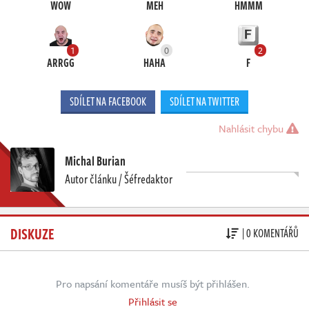
WOW
MEH
HMMM
1
0
2
ARRGG
HAHA
F
SDÍLET NA FACEBOOK
SDÍLET NA TWITTER
Nahlásit chybu
Michal Burian
Autor článku / Šéfredaktor
DISKUZE
| 0 KOMENTÁŘŮ
Pro napsání komentáře musíš být přihlášen.
Přihlásit se