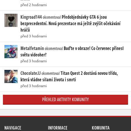
před 2 hodinami
Kingroad144
Předobjednávky GTA 6 jsou
okomentoval
bezprecedentní. Nová prezentace má ještě zvýšit očekávání
hráčů
před 3 hodinami
Metalfetamin
Buďte v obraze! Co červenec přinesl
okomentoval
světu videoher?
před 3 hodinami
ChocolateJJ
Titan Quest 2 dostává novou třídu,
okomentoval
která vládne silami života i smrti
před 3 hodinami
PŘEHLED AKTIVITY KOMUNITY
NAVIGACE
INFORMACE
KOMUNITA