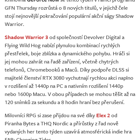
Živě
GFN Thursday rozrůstá o 8 nových titulů, v jejichž čele
stojí nejnovější pokračování populární akční ságy Shadow
Warrior.
Shadow Warrior 3
od společností Devolver Digital a
Flying Wild Hog nabízí plynulou kombinací rychlých
přestřelek, boje zblízka a dynamického pohybu. Hráči si
jej mohou zahrát na řadě zařízení, včetně chytrých
telefonů, Chromebooků a Maců. Díky podpoře DLSS si
majitelé členství RTX 3080 vychutnají rychlou akci naplno
v rozlišení až 1440p na PC a nativním rozlišení 1440p
nebo 1600p Macu. V obou případech se mohou těšit až na
120 snímků za sekundu a 8 hodin hraní bez přerušení.
Milovníci RPG si zase přijdou na své díky
Elex 2
od
Piranha Bytes a THQ Nordic a přírůstky z řad nově
vydaných her tento týden uzavírá atmosférická indie hra
FAR: Changing Tides.