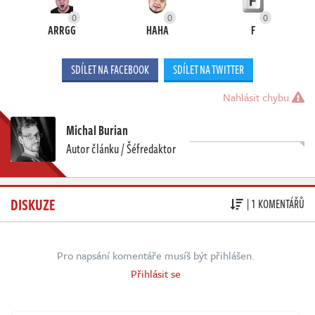
0
0
0
ARRGG
HAHA
F
SDÍLET NA FACEBOOK
SDÍLET NA TWITTER
Nahlásit chybu
Michal Burian
Autor článku / Šéfredaktor
DISKUZE
| 1 KOMENTÁŘŮ
Pro napsání komentáře musíš být přihlášen.
Přihlásit se