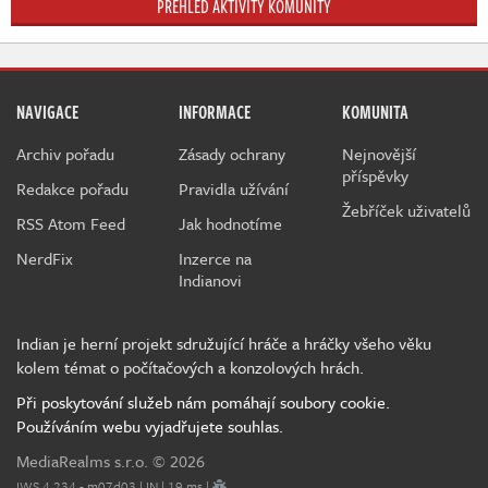
PŘEHLED AKTIVITY KOMUNITY
NAVIGACE
INFORMACE
KOMUNITA
Archiv pořadu
Zásady ochrany
Nejnovější
příspěvky
Redakce pořadu
Pravidla užívání
Žebříček uživatelů
RSS Atom Feed
Jak hodnotíme
NerdFix
Inzerce na
Indianovi
Indian je herní projekt sdružující hráče a hráčky všeho věku
kolem témat o počítačových a konzolových hrách.
Při poskytování služeb nám pomáhají soubory cookie.
Používáním webu vyjadřujete souhlas.
MediaRealms s.r.o.
© 2026
IWS 4.234 - m07d03 | IN | 19 ms |