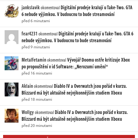
jankslavik
Digitální prodeje kralují u Take-Two. GTA
okomentoval
6 nebude výjimkou. V budoucnu to bude streamování
před 6 minutami
fear4231
Digitální prodeje kralují u Take-Two. GTA 6
okomentoval
nebude výjimkou. V budoucnu to bude streamování
před 9 minutami
Metalfetamin
Vývojář Doomu ostře kritizuje Xbox
okomentoval
po propouštění v id Software: „Nerozumí umění“
před 16 minutami
Aklain
Diablo IV a Overwatch jsou pořád v kurzu.
okomentoval
Blizzard má být aktuálně nejvýkonnějším studiem Xboxu
před 18 minutami
Wollgy
Diablo IV a Overwatch jsou pořád v kurzu.
okomentoval
Blizzard má být aktuálně nejvýkonnějším studiem Xboxu
před 20 minutami