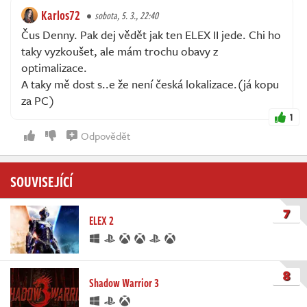
Karlos72
sobota, 5. 3., 22:40
Čus Denny. Pak dej vědět jak ten ELEX II jede. Chi ho
taky vyzkoušet, ale mám trochu obavy z
optimalizace.
A taky mě dost s..e že není česká lokalizace.(já kopu
za PC)
1
Odpovědět
SOUVISEJÍCÍ
7
ELEX 2
8
Shadow Warrior 3