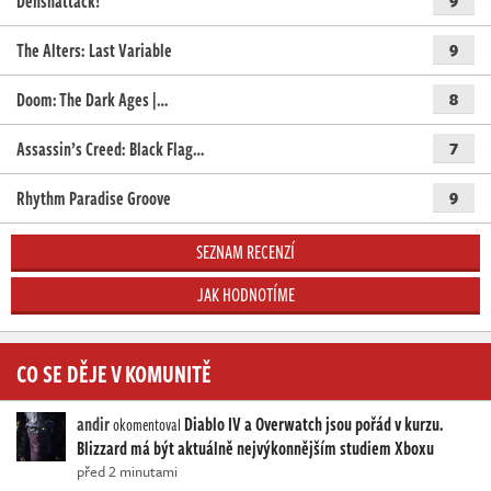
Denshattack!
9
The Alters: Last Variable
9
Doom: The Dark Ages |…
8
Assassin’s Creed: Black Flag…
7
Rhythm Paradise Groove
9
SEZNAM RECENZÍ
JAK HODNOTÍME
CO SE DĚJE V KOMUNITĚ
andir
Diablo IV a Overwatch jsou pořád v kurzu.
okomentoval
Blizzard má být aktuálně nejvýkonnějším studiem Xboxu
před 2 minutami