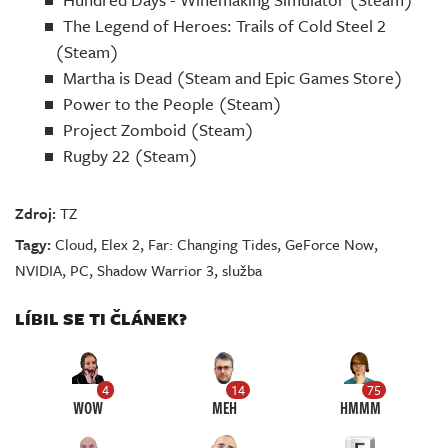
The Legend of Heroes: Trails of Cold Steel 2
(Steam)
Martha is Dead (Steam and Epic Games Store)
Power to the People (Steam)
Project Zomboid (Steam)
Rugby 22 (Steam)
Zdroj:
TZ
Tagy:
Cloud
,
Elex 2
,
Far: Changing Tides
,
GeForce Now
,
NVIDIA
,
PC
,
Shadow Warrior 3
,
služba
LÍBIL SE TI ČLÁNEK?
4
14
75
WOW
MEH
HMMM