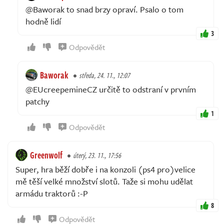
@Baworak to snad brzy opraví. Psalo o tom
hodně lidí
3
Odpovědět
Baworak
středa, 24. 11., 12:07
@EUcreepemineCZ určitě to odstraní v prvním
patchy
1
Odpovědět
Greenwolf
úterý, 23. 11., 17:56
Super, hra běží dobře i na konzoli (ps4 pro)velice
mě těší velké množství slotů. Taže si mohu udělat
armádu traktorů :-P
8
Odpovědět