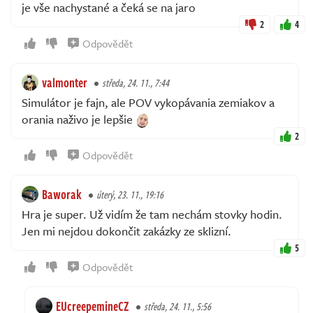
je vše nachystané a čeká se na jaro
2
4
Odpovědět
valmonter
středa, 24. 11., 7:44
Simulátor je fajn, ale POV vykopávania zemiakov a
orania naživo je lepšie
2
Odpovědět
Baworak
úterý, 23. 11., 19:16
Hra je super. Už vidím že tam nechám stovky hodin.
Jen mi nejdou dokončit zakázky ze sklizní.
5
Odpovědět
EUcreepemineCZ
středa, 24. 11., 5:56