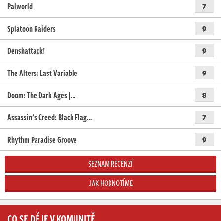
Palworld
7
Splatoon Raiders
9
Denshattack!
9
The Alters: Last Variable
9
Doom: The Dark Ages |…
8
Assassin’s Creed: Black Flag…
7
Rhythm Paradise Groove
9
SEZNAM RECENZÍ
JAK HODNOTÍME
CO SE DĚJE V KOMUNITĚ