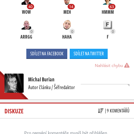
40
14
63
WOW
MEH
HMMM
0
0
0
ARRGG
HAHA
F
SDÍLET NA FACEBOOK
SDÍLET NA TWITTER
Nahlásit chybu
Michal Burian
Autor článku / Šéfredaktor
DISKUZE
| 9 KOMENTÁŘŮ
Pro napsání komentáře musíš být přihlášen.