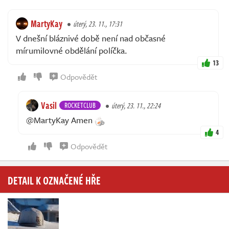
MartyKay
úterý, 23. 11., 17:31
V dnešní bláznivé době není nad občasné
mírumilovné obdělání políčka.
13
Odpovědět
Vasil
ROCKETCLUB
úterý, 23. 11., 22:24
@MartyKay Amen
4
Odpovědět
DETAIL K OZNAČENÉ HŘE