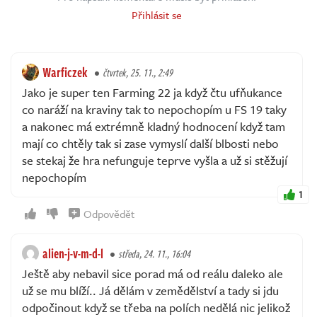
Přihlásit se
Warficzek
čtvrtek, 25. 11., 2:49
Jako je super ten Farming 22 ja když čtu ufňukance
co naráží na kraviny tak to nepochopím u FS 19 taky
a nakonec má extrémně kladný hodnocení když tam
mají co chtěly tak si zase vymyslí další blbosti nebo
se stekaj že hra nefunguje teprve vyšla a už si stěžují
nepochopím
1
Odpovědět
alien-j-v-m-d-l
středa, 24. 11., 16:04
Ještě aby nebavil sice porad má od reálu daleko ale
už se mu blíží.. Já dělám v zemědělství a tady si jdu
odpočinout když se třeba na polích nedělá nic jelikož