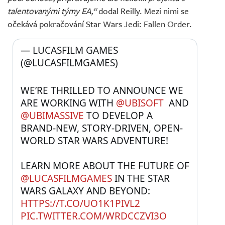
talentovanými týmy EA,“
dodal Reilly. Mezi nimi se
očekává pokračování Star Wars Jedi: Fallen Order.
— LUCASFILM GAMES 
(@LUCASFILMGAMES) 
WE’RE THRILLED TO ANNOUNCE WE 
ARE WORKING WITH 
@UBISOFT
  AND 
@UBIMASSIVE
 TO DEVELOP A 
BRAND-NEW, STORY-DRIVEN, OPEN-
WORLD STAR WARS ADVENTURE!
LEARN MORE ABOUT THE FUTURE OF 
@LUCASFILMGAMES
 IN THE STAR 
WARS GALAXY AND BEYOND: 
HTTPS://T.CO/UO1K1PIVL2
PIC.TWITTER.COM/WRDCCZVI3O