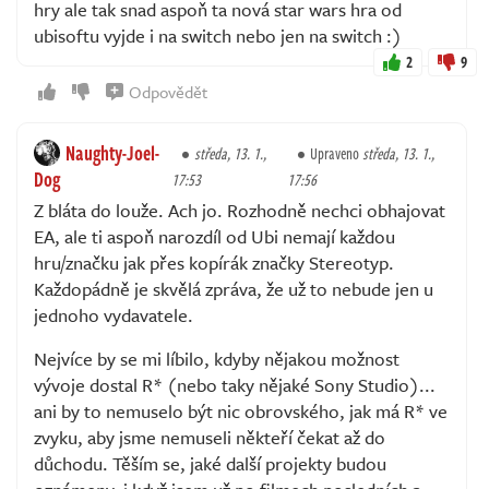
hry ale tak snad aspoň ta nová star wars hra od
ubisoftu vyjde i na switch nebo jen na switch :)
2
9
Odpovědět
Naughty-Joel-
středa, 13. 1.,
Upraveno
středa, 13. 1.,
Dog
17:53
17:56
Z bláta do louže. Ach jo. Rozhodně nechci obhajovat
EA, ale ti aspoň narozdíl od Ubi nemají každou
hru/značku jak přes kopírák značky Stereotyp.
Každopádně je skvělá zpráva, že už to nebude jen u
jednoho vydavatele.
Nejvíce by se mi líbilo, kdyby nějakou možnost
vývoje dostal R* (nebo taky nějaké Sony Studio)...
ani by to nemuselo být nic obrovského, jak má R* ve
zvyku, aby jsme nemuseli někteří čekat až do
důchodu. Těším se, jaké další projekty budou