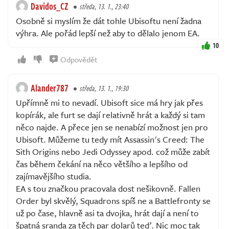
Davidos_CZ
středa, 13. 1., 23:40
Osobně si myslím že dát tohle Ubisoftu není žadna
výhra. Ale pořád lepší než aby to dělalo jenom EA.
10
Odpovědět
Alander787
středa, 13. 1., 19:30
Upřímně mi to nevadí. Ubisoft sice má hry jak přes
kopírák, ale furt se dají relativně hrát a každý si tam
něco najde. A přece jen se nenabízí možnost jen pro
Ubisoft. Můžeme tu tedy mít Assassin's Creed: The
Sith Origins nebo Jedi Odyssey apod. což může zabít
čas během čekání na něco většího a lepšího od
zajímavějšího studia.
EA s tou značkou pracovala dost nešikovně. Fallen
Order byl skvělý, Squadrons spíš ne a Battlefronty se
už po čase, hlavně asi ta dvojka, hrát dají a není to
špatná sranda za těch par dolarů teď. Nic moc tak