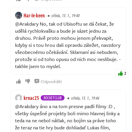
Har-le-keen
středa, 13. 1., 19:40
@Arakdary No, tak od Ubisoftu se dá čekat, že
udělá rychlokvašku a bude je sázet jednu za
druhou. Právě proto mohou jenom překvapit,
kdyby si s tou hrou dali opravdu záležet, navzdory
všeobecnému očekávání. Sklamaní asi nebudem,
protože si od toho opusu od nich moc neslibuje. -
takhle jsem to myslel.
2
Odpovědět
krnac25
ROCKETCLUB
středa, 13. 1., 19:46
@Arakdary áno a na tom presne padli filmy :D ,
všetky úspešné projekty boli mimo hlavnej linky a
teda na ne nebol nátlak, no bojím sa práve toho
že teraz na tie hry bude dohliadať Lukas film,