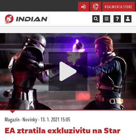
REALMERCH.STORE
Magazín
Recenze
Videa
Soutěže
Databáze
Komunita
Magazín
·
Novinky
·
13. 1. 2021 15:05
Redakce
EA ztratila exkluzivitu na Star