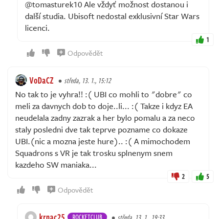
@tomasturek10 Ale vždyť možnost dostanou i
další studia. Ubisoft nedostal exklusivní Star Wars
licenci.
1
Odpovědět
VoDaCZ
středa, 13. 1., 15:12
No tak to je vyhra!! :( UBI co mohli to "dobre" co
meli za davnych dob to doje..li... :( Takze i kdyz EA
neudelala zadny zazrak a her bylo pomalu a za neco
staly posledni dve tak teprve pozname co dokaze
UBI.(nic a mozna jeste hure).. :( A mimochodem
Squadrons s VR je tak trosku splnenym snem
kazdeho SW maniaka...
2
5
Odpovědět
krnac25
ROCKETCLUB
středa, 13. 1., 19:33