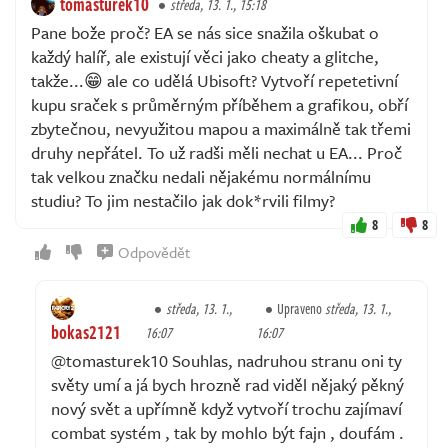
tomasturek10
středa, 13. 1., 15:18
Pane bože proč? EA se nás sice snažila oškubat o
každý halíř, ale existují věci jako cheaty a glitche,
takže...😁 ale co udělá Ubisoft? Vytvoří repetetivní
kupu sraček s průměrným příběhem a grafikou, obří
zbytečnou, nevyužitou mapou a maximálně tak třemi
druhy nepřátel. To už radši měli nechat u EA... Proč
tak velkou značku nedali nějakému normálnímu
studiu? To jim nestačilo jak dok*rvili filmy?
8
8
Odpovědět
středa, 13. 1.,
Upraveno
středa, 13. 1.,
bokas2121
16:07
16:07
@tomasturek10 Souhlas, nadruhou stranu oni ty
světy umí a já bych hrozně rad viděl nějaký pěkný
nový svět a upřímně když vytvoří trochu zajímaví
combat systém , tak by mohlo být fajn , doufám .