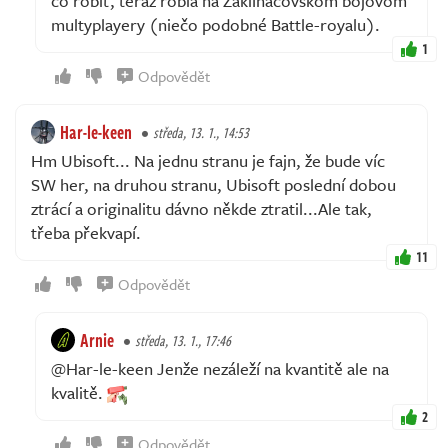
čo robiť, teraz robia na Zaklínačovskom bojovom
multyplayery (niečo podobné Battle-royalu).
1
Odpovědět
Har-le-keen
středa, 13. 1., 14:53
Hm Ubisoft... Na jednu stranu je fajn, že bude víc
SW her, na druhou stranu, Ubisoft poslední dobou
ztrácí a originalitu dávno někde ztratil...Ale tak,
třeba překvapí.
11
Odpovědět
Arnie
středa, 13. 1., 17:46
@Har-le-keen Jenže nezáleží na kvantitě ale na
kvalitě.
2
Odpovědět