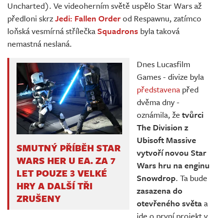
Uncharted). Ve videoherním světě uspělo Star Wars až
předloni skrz
Jedi: Fallen Order
od Respawnu, zatímco
loňská vesmírná střílečka
Squadrons
byla taková
nemastná neslaná.
Dnes Lucasfilm
Games - divize byla
představena
před
dvěma dny -
oznámila, že
tvůrci
The Division z
Ubisoft Massive
SMUTNÝ PŘÍBĚH STAR
vytvoří novou Star
WARS HER U EA. ZA 7
Wars hru na enginu
LET POUZE 3 VELKÉ
Snowdrop
. Ta bude
HRY A DALŠÍ TŘI
zasazena do
ZRUŠENY
otevřeného světa
a
jde o první projekt v