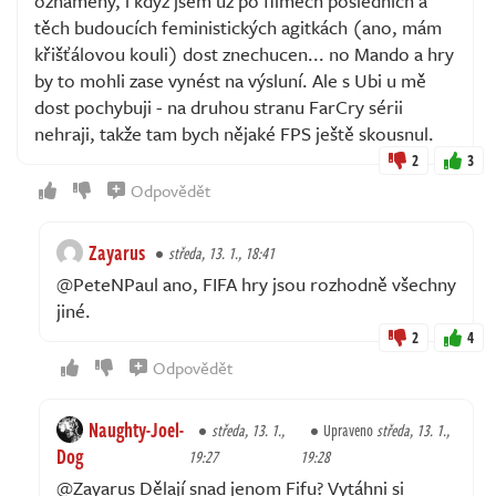
oznámeny, i když jsem už po filmech posledních a
těch budoucích feministických agitkách (ano, mám
křišťálovou kouli) dost znechucen... no Mando a hry
by to mohli zase vynést na výsluní. Ale s Ubi u mě
dost pochybuji - na druhou stranu FarCry sérii
nehraji, takže tam bych nějaké FPS ještě skousnul.
2
3
Odpovědět
Zayarus
středa, 13. 1., 18:41
@PeteNPaul ano, FIFA hry jsou rozhodně všechny
jiné.
2
4
Odpovědět
Naughty-Joel-
středa, 13. 1.,
Upraveno
středa, 13. 1.,
Dog
19:27
19:28
@Zayarus Dělají snad jenom Fifu? Vytáhni si