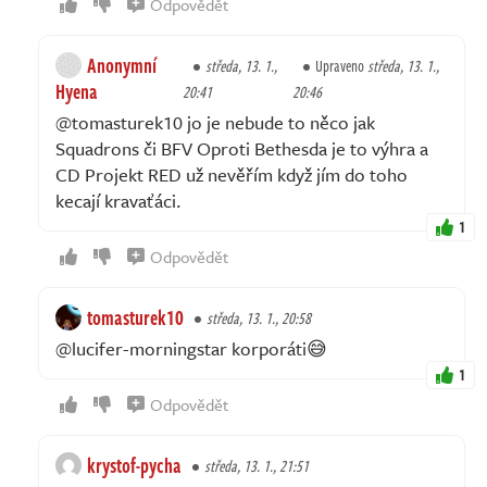
Odpovědět
Anonymní
středa, 13. 1.,
Upraveno
středa, 13. 1.,
Hyena
20:41
20:46
@tomasturek10 jo je nebude to něco jak
Squadrons či BFV Oproti Bethesda je to výhra a
CD Projekt RED už nevěřím když jím do toho
kecají kravaťáci.
1
Odpovědět
tomasturek10
středa, 13. 1., 20:58
@lucifer-morningstar korporáti😅
1
Odpovědět
krystof-pycha
středa, 13. 1., 21:51