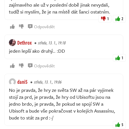
zajímavého ale už v poslední době jinak nevydali,
tudíž si myslím, že je na místě dát šanci ostatním.
1
2
Odpovědět
Dethrox
středa, 13. 1., 19:18
jeden lepší ako druhý.. :DD
1
Odpovědět
dani5
středa, 13. 1., 19:06
No je pravda, že hry ze světa SW až na pár vyjimek
stojí za prd, je pravda, že hry od Ubisoftu jsou na
jedno brdo, je pravda, že pokud se spojí SW a
Ubisoft a bude vše pokračovat v kolejích Assassínu,
bude to stát za prd :-/
5