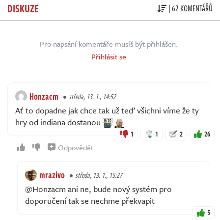
DISKUZE
| 62 KOMENTÁŘŮ
Pro napsání komentáře musíš být přihlášen.
Přihlásit se
Honzacm
středa, 13. 1., 14:52
Ať to dopadne jak chce tak už teď všichni víme že ty
hry od indiana dostanou
1
1
2
26
Odpovědět
mrazivo
středa, 13. 1., 15:27
@Honzacm ani ne, bude nový systém pro
doporučení tak se nechme překvapit
5