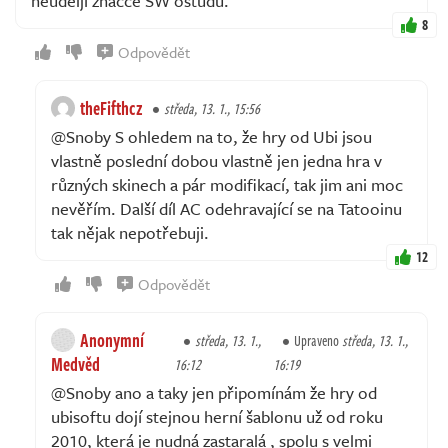
neuděljí značce SW ostudu.
8
Odpovědět
theFifthcz
středa, 13. 1., 15:56
@Snoby S ohledem na to, že hry od Ubi jsou
vlastně poslední dobou vlastně jen jedna hra v
různých skinech a pár modifikací, tak jim ani moc
nevěřím. Další díl AC odehravající se na Tatooinu
tak nějak nepotřebuji.
12
Odpovědět
Anonymní
středa, 13. 1.,
Upraveno
středa, 13. 1.,
Medvěd
16:12
16:19
@Snoby ano a taky jen připomínám že hry od
ubisoftu dojí stejnou herní šablonu už od roku
2010, která je nudná zastaralá , spolu s velmi