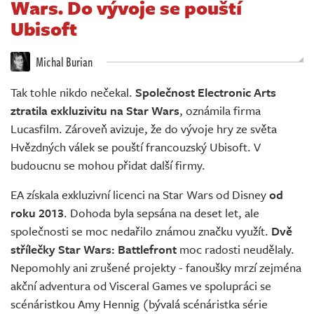
Wars. Do vývoje se pouští
Živě
Ubisoft
Michal Burian
Tak tohle nikdo nečekal.
Společnost Electronic Arts
ztratila exkluzivitu na Star Wars
, oznámila firma
Lucasfilm. Zároveň avizuje, že do vývoje hry ze světa
Hvězdných válek se pouští francouzský Ubisoft. V
budoucnu se mohou přidat další firmy.
EA získala exkluzivní licenci na Star Wars od Disney
od
roku 2013
. Dohoda byla sepsána na deset let, ale
společnosti se moc nedařilo známou značku využít.
Dvě
střílečky Star Wars: Battlefront
moc radosti neudělaly.
Nepomohly ani zrušené projekty - fanoušky mrzí zejména
akční adventura od Visceral Games ve spolupráci se
scénáristkou Amy Hennig (bývalá scénáristka série