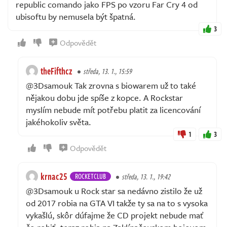
republic comando jako FPS po vzoru Far Cry 4 od
ubisoftu by nemusela být špatná.
3
Odpovědět
theFifthcz
středa, 13. 1., 15:59
@3Dsamouk Tak zrovna s biowarem už to také
nějakou dobu jde spíše z kopce. A Rockstar
myslím nebude mít potřebu platit za licencování
jakéhokoliv světa.
1
3
Odpovědět
krnac25
ROCKETCLUB
středa, 13. 1., 19:42
@3Dsamouk u Rock star sa nedávno zistilo že už
od 2017 robia na GTA VI takže ty sa na to s vysoka
vykašlú, skôr dúfajme že CD projekt nebude mať