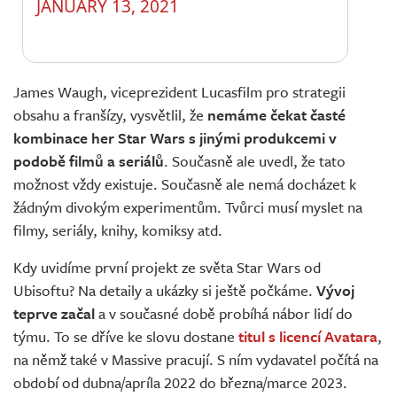
JANUARY 13, 2021
James Waugh, viceprezident Lucasfilm pro strategii
obsahu a franšízy, vysvětlil, že
nemáme čekat časté
kombinace her Star Wars s jinými produkcemi v
podobě filmů a seriálů
. Současně ale uvedl, že tato
možnost vždy existuje. Současně ale nemá docházet k
žádným divokým experimentům. Tvůrci musí myslet na
filmy, seriály, knihy, komiksy atd.
Kdy uvidíme první projekt ze světa Star Wars od
Ubisoftu? Na detaily a ukázky si ještě počkáme.
Vývoj
teprve začal
a v současné době probíhá nábor lidí do
týmu. To se dříve ke slovu dostane
titul s licencí Avatara
,
na němž také v Massive pracují. S ním vydavatel počítá na
období od dubna/apríla 2022 do března/marce 2023.