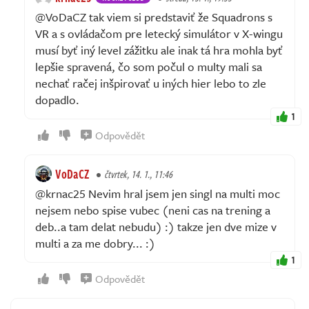
@VoDaCZ tak viem si predstaviť že Squadrons s
VR a s ovládačom pre letecký simulátor v X-wingu
musí byť iný level zážitku ale inak tá hra mohla byť
lepšie spravená, čo som počul o multy mali sa
nechať račej inšpirovať u iných hier lebo to zle
dopadlo.
1
Odpovědět
VoDaCZ
čtvrtek, 14. 1., 11:46
@krnac25 Nevim hral jsem jen singl na multi moc
nejsem nebo spise vubec (neni cas na trening a
deb..a tam delat nebudu) :) takze jen dve mize v
multi a za me dobry... :)
1
Odpovědět