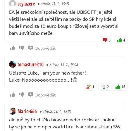
seyiuzere
středa, 13. 1., 15:09
EA je sračkoidní společnost, ale UBISOFT je ještě
větší level ale už se těším na packy do SP hry kde si
budeš moci za 10 euro koupit růžovej set a vybrat si
barvu svítícího meče
3
4
Odpovědět
tomasturek10
středa, 13. 1., 15:08
Ubisoft: Luke, I am your new father!
Luke: Noooooooooooooo...!😁
1
2
16
Odpovědět
Mario-666
středa, 13. 1., 15:06
dle mě by to chtělo bioware nebo rockstart pokud
by se jednalo o openworld hru. Nadruhou stranu SW