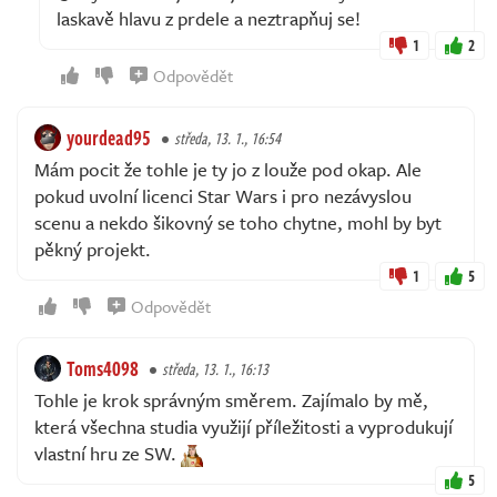
laskavě hlavu z prdele a neztrapňuj se!
1
2
Odpovědět
yourdead95
středa, 13. 1., 16:54
Mám pocit že tohle je ty jo z louže pod okap. Ale
pokud uvolní licenci Star Wars i pro nezávyslou
scenu a nekdo šikovný se toho chytne, mohl by byt
pěkný projekt.
1
5
Odpovědět
Toms4098
středa, 13. 1., 16:13
Tohle je krok správným směrem. Zajímalo by mě,
která všechna studia využijí příležitosti a vyprodukují
vlastní hru ze SW.
5