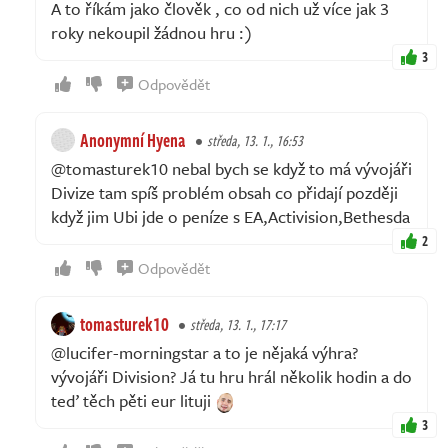
A to říkám jako člověk , co od nich už více jak 3
roky nekoupil žádnou hru :)
3
Odpovědět
Anonymní Hyena
středa, 13. 1., 16:53
@tomasturek10 nebal bych se když to má vývojáři
Divize tam spíš problém obsah co přidají později
když jim Ubi jde o peníze s EA,Activision,Bethesda
2
Odpovědět
tomasturek10
středa, 13. 1., 17:17
@lucifer-morningstar a to je nějaká výhra?
vývojáři Division? Já tu hru hrál několik hodin a do
teď těch pěti eur lituji
3