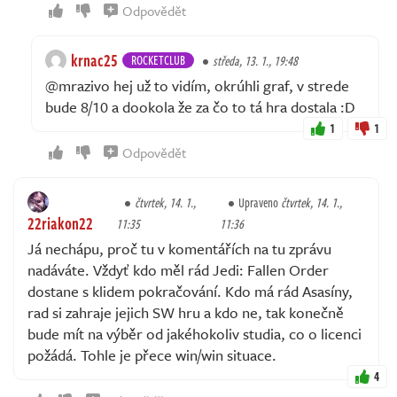
Odpovědět
krnac25
ROCKETCLUB
středa, 13. 1., 19:48
@mrazivo hej už to vidím, okrúhli graf, v strede
bude 8/10 a dookola že za čo to tá hra dostala :D
1
1
Odpovědět
čtvrtek, 14. 1.,
Upraveno
čtvrtek, 14. 1.,
22riakon22
11:35
11:36
Já nechápu, proč tu v komentářích na tu zprávu
nadáváte. Vždyť kdo měl rád Jedi: Fallen Order
dostane s klidem pokračování. Kdo má rád Asasíny,
rad si zahraje jejich SW hru a kdo ne, tak konečně
bude mít na výběr od jakéhokoliv studia, co o licenci
požádá. Tohle je přece win/win situace.
4