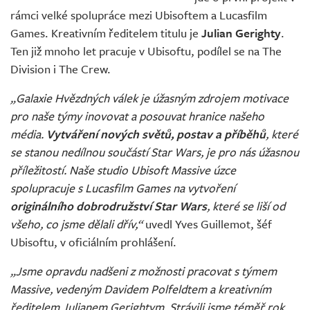
rámci velké spolupráce mezi Ubisoftem a Lucasfilm
Games. Kreativním ředitelem titulu je
Julian Gerighty
.
Ten již mnoho let pracuje v Ubisoftu, podílel se na The
Division i The Crew.
„Galaxie Hvězdných válek je úžasným zdrojem motivace
pro naše týmy inovovat a posouvat hranice našeho
média.
Vytváření nových světů, postav a příběhů
, které
se stanou nedílnou součástí Star Wars, je pro nás úžasnou
příležitostí. Naše studio Ubisoft Massive úzce
spolupracuje s Lucasfilm Games na vytvoření
originálního dobrodružství Star Wars
, které se liší od
všeho, co jsme dělali dřív,“
uvedl Yves Guillemot, šéf
Ubisoftu, v oficiálním prohlášení.
„Jsme opravdu nadšeni z možnosti pracovat s týmem
Massive, vedeným Davidem Polfeldtem a kreativním
ředitelem Julianem Gerightym. Strávili jsme téměř rok