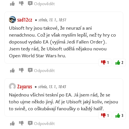
Odpovědět
sad12cz
středa, 13. 1., 18:51
Ubisoft hry jsou takové, že neurazí a ani
nenadchnou. Což je však myslím lepší, než ty hry co
doposud vydalo EA (vyjímá Jedi Fallen Order).
Jsem tedy rád, že Ubisoft udělá nějakou novou
Open World Star Wars hru.
1
2
Odpovědět
Zayarus
středa, 13. 1., 18:43
Najednou všichni teskní po EA. Já jsem rád, že se
toho ujme někdo jiný. Ať je Ubisoft jaký koliv, nejsou
to svině, co oškubávají fanoušky o každý halíř.
1
3
Odpovědět