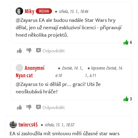
Miky
INDIAN
středa, 13. 1., 18:46
@Zayarus EA ale budou nadále Star Wars hry
dělal, jen už nemají exkluzivní licenci - připravují
hned několika projektů.
6
Odpovědět
Anonymní
čtvrtek, 14. 1.,
Upraveno
čtvrtek, 14.
Nyan cat
6:10
1., 6:11
@Zayarus to si děláš pr... graci? Ubi že
neoškubává hráče?
3
Odpovědět
twinrcs45
středa, 13. 1., 18:32
EA si zasloužila mít smlouvu měli úžasné star wars