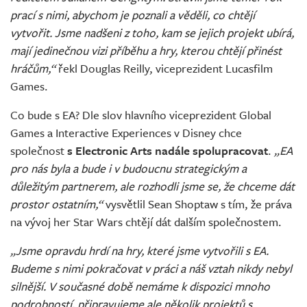
prací s nimi, abychom je poznali a věděli, co chtějí
vytvořit. Jsme nadšeni z toho, kam se jejich projekt ubírá,
mají jedinečnou vizi příběhu a hry, kterou chtějí přinést
hráčům,“
řekl Douglas Reilly, viceprezident Lucasfilm
Games.
Co bude s EA? Dle slov hlavního viceprezident Global
Games a Interactive Experiences v Disney chce
společnost
s Electronic Arts nadále spolupracovat
.
„EA
pro nás byla a bude i v budoucnu strategickým a
důležitým partnerem, ale rozhodli jsme se, že chceme dát
prostor ostatním,“
vysvětlil Sean Shoptaw s tím, že práva
na vývoj her Star Wars chtějí dát dalším společnostem.
„Jsme opravdu hrdí na hry, které jsme vytvořili s EA.
Budeme s nimi pokračovat v práci a náš vztah nikdy nebyl
silnější. V současné době nemáme k dispozici mnoho
podrobností, připravujeme ale několik projektů s