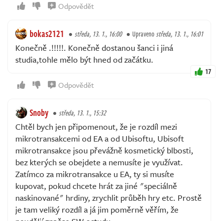
Odpovědět
bokas2121
středa, 13. 1., 16:00
Upraveno
středa, 13. 1., 16:01
Konečně .!!!!!. Konečně dostanou šanci i jiná
studia,tohle mělo být hned od začátku.
17
Odpovědět
Snoby
středa, 13. 1., 15:32
Chtěl bych jen připomenout, že je rozdíl mezi
mikrotransakcemi od EA a od Ubisoftu, Ubisoft
mikrotransakce jsou převážně kosmetický blbosti,
bez kterých se obejdete a nemusíte je využívat.
Zatímco za mikrotransakce u EA, ty si musíte
kupovat, pokud chcete hrát za jiné "speciálně
naskinované" hrdiny, zrychlit průběh hry etc. Prostě
je tam veliký rozdíl a já jim poměrně věřím, že