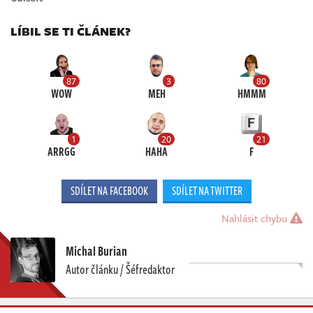
LÍBIL SE TI ČLÁNEK?
87
3
80
WOW
MEH
HMMM
1
20
21
ARRGG
HAHA
F
SDÍLET NA FACEBOOK
SDÍLET NA TWITTER
Nahlásit chybu
Michal Burian
Autor článku / Šéfredaktor