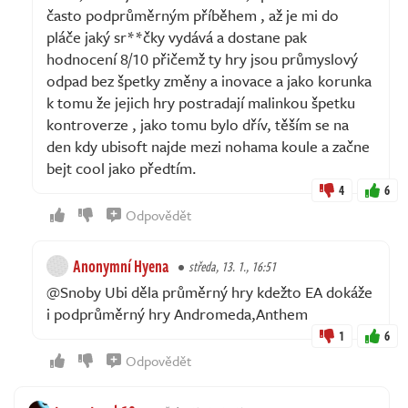
často podprůměrným příběhem , až je mi do
pláče jaký sr**čky vydává a dostane pak
hodnocení 8/10 přičemž ty hry jsou průmyslový
odpad bez špetky změny a inovace a jako korunka
k tomu že jejich hry postradají malinkou špetku
kontroverze , jako tomu bylo dřív, těším se na
den kdy ubisoft najde mezi nohama koule a začne
bejt cool jako předtím.
4
6
Odpovědět
Anonymní Hyena
středa, 13. 1., 16:51
@Snoby Ubi děla průměrný hry kdežto EA dokáže
i podprůměrný hry Andromeda,Anthem
1
6
Odpovědět