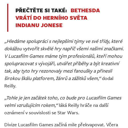
PŘEČTĚTE SI TAKÉ:
BETHESDA
VRÁTÍ DO HERNÍHO SVĚTA
INDIANU JONESE
„Hledáme spolupráci s nejlepšími týmy ve své třídy, které
dokážou vytvořit skvělé hry napříč všemi našimi značkami.
V Lucasfilm Games máme tým profesionálů, kteří mohou
spolupracovat s vývojáři, utvářet příběhy a být kreativní
tak, aby tyto hry rezonovaly mezi fanoušky a přinesli
širokou škálu platforem, žánrů a zážitků všem,“
dodal
Reilly.
„Tohle je jen začátek toho, co bude pro Lucasfilm Games
velmi vzrušujícím rokem,“
láká Reilly hráče na další
oznámení v souvislosti se Star Wars.
Divize Lucasfilm Games začíná mile překvapovat. Včera