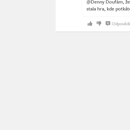
@Denny Doufám, že t
stala hra, kde potká
Odpověd