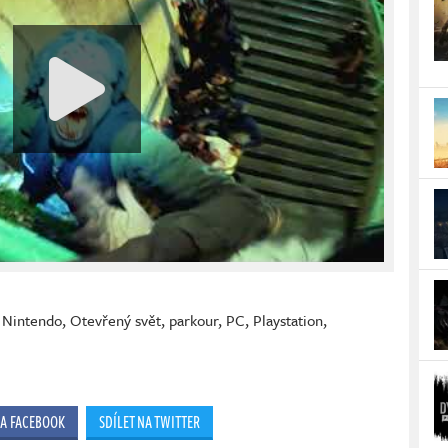
,
Nintendo
,
Otevřený svět
,
parkour
,
PC
,
Playstation
,
NA FACEBOOK
SDÍLET NA TWITTER