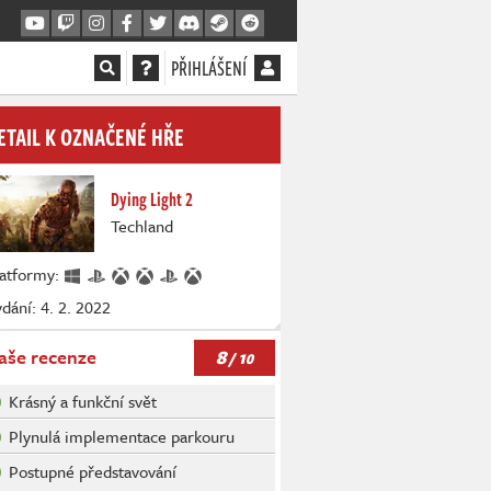
PŘIHLÁŠENÍ
ETAIL K OZNAČENÉ HŘE
Dying Light 2
Techland
latformy:
dání: 4. 2. 2022
8
aše recenze
/ 10
Krásný a funkční svět
Plynulá implementace parkouru
Postupné představování