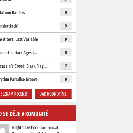
latoon Raiders
9
nshattack!
9
e Alters: Last Variable
9
om: The Dark Ages |…
8
sassin’s Creed: Black Flag…
7
ythm Paradise Groove
9
SEZNAM RECENZÍ
JAK HODNOTÍME
O SE DĚJE V KOMUNITĚ
Nightmare1995
okomentoval