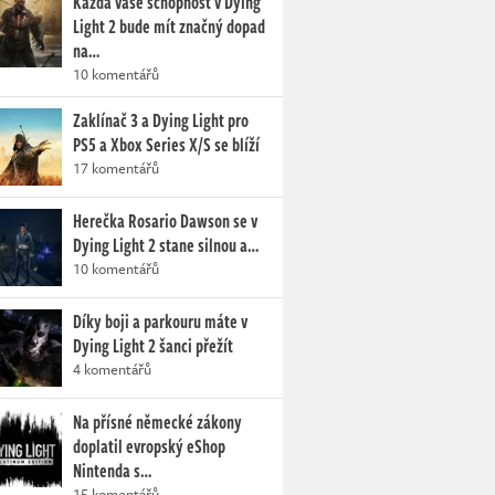
Každá vaše schopnost v Dying
Light 2 bude mít značný dopad
na…
10 komentářů
Zaklínač 3 a Dying Light pro
PS5 a Xbox Series X/S se blíží
17 komentářů
Herečka Rosario Dawson se v
Dying Light 2 stane silnou a…
10 komentářů
Díky boji a parkouru máte v
Dying Light 2 šanci přežít
4 komentářů
Na přísné německé zákony
doplatil evropský eShop
Nintenda s…
15 komentářů