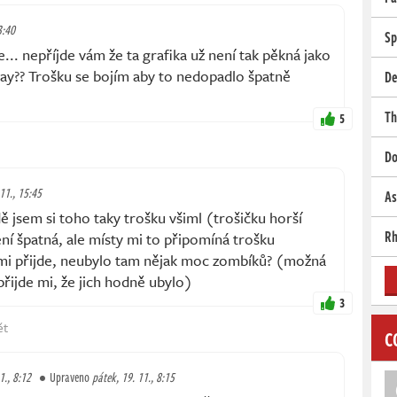
3:40
Sp
... nepříjde vám že ta grafika už není tak pěkná jako
lay?? Trošku se bojím aby to nedopadlo špatně
De
Th
5
Do
 11., 15:45
As
jsem si toho taky trošku všiml (trošičku horší
Rh
ení špatná, ale místy mi to připomíná trošku
 mi přijde, neubylo tam nějak moc zombíků? (možná
 přijde mi, že jich hodně ubylo)
3
ět
C
1., 8:12
Upraveno
pátek, 19. 11., 8:15