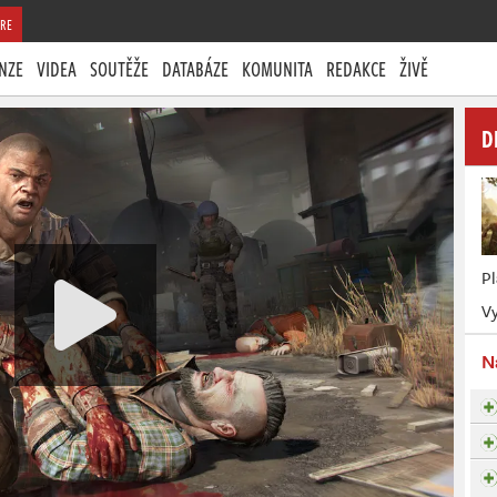
RE
NZE
VIDEA
SOUTĚŽE
DATABÁZE
KOMUNITA
REDAKCE
ŽIVĚ
D
P
Vy
N