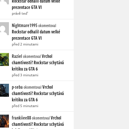
Rockstar odhalil datum velké
prezentace GTA VI
právě teď
Nightmare1995
okomentoval
Rockstar odhalil datum velké
prezentace GTA VI
před 2 minutami
Raziel
Vrchol
okomentoval
chamtivosti? Rockstar schytává
kritiku za GTA 6
před 3 minutami
p-seba
Vrchol
okomentoval
chamtivosti? Rockstar schytává
kritiku za GTA 6
před 5 minutami
frankiiee88
Vrchol
okomentoval
chamtivosti? Rockstar schytává