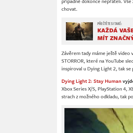
případně dokonce nepřáteli. Vše z
chovat.
KAŽDÁ VAŠE
MÍT ZNAČN
Závěrem tady máme ještě video v
STORROR, které na YouTube sledu
inspiroval u Dying Light 2, tak se
Dying Light 2: Stay Human
vyjde
Xbox Series X/S, PlayStation 4,
strach z možného odkladu, tak po