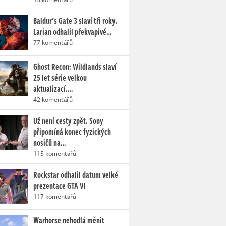
Baldur's Gate 3 slaví tři roky.
Larian odhalil překvapivé…
77 komentářů
Ghost Recon: Wildlands slaví
25 let série velkou
aktualizací.…
42 komentářů
Už není cesty zpět. Sony
připomíná konec fyzických
nosičů na…
115 komentářů
Rockstar odhalil datum velké
prezentace GTA VI
117 komentářů
Warhorse nehodlá měnit