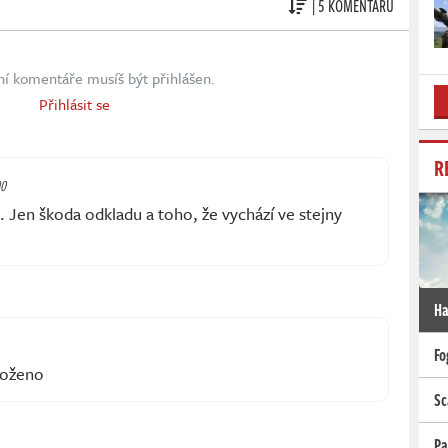
| 5 KOMENTÁŘŮ
ní komentáře musíš být přihlášen.
Přihlásit se
R
00
 Jen škoda odkladu a toho, že vychází ve stejny
Ha
Fo
loženo
Sc
Pa