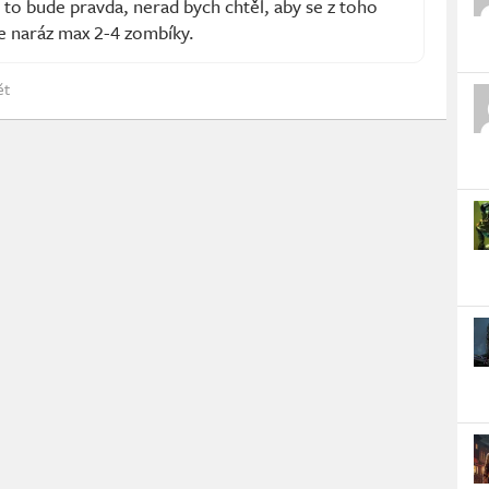
o bude pravda, nerad bych chtěl, aby se z toho
te naráz max 2-4 zombíky.
ět