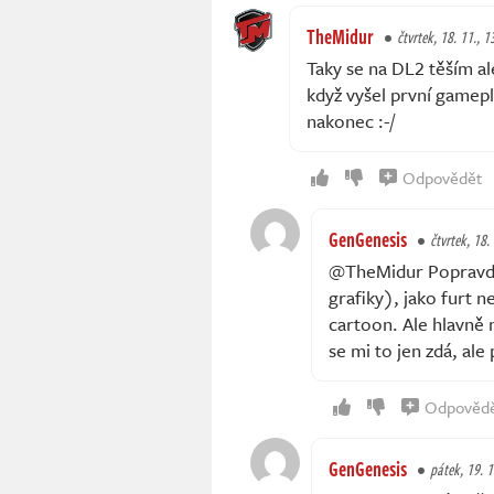
TheMidur
čtvrtek, 18. 11., 1
Taky se na DL2 těším ale
když vyšel první gamep
nakonec :-/
Odpovědět
GenGenesis
čtvrtek, 18.
@TheMidur Popravdě 
grafiky), jako furt n
cartoon. Ale hlavně
se mi to jen zdá, ale
Odpověd
GenGenesis
pátek, 19. 1