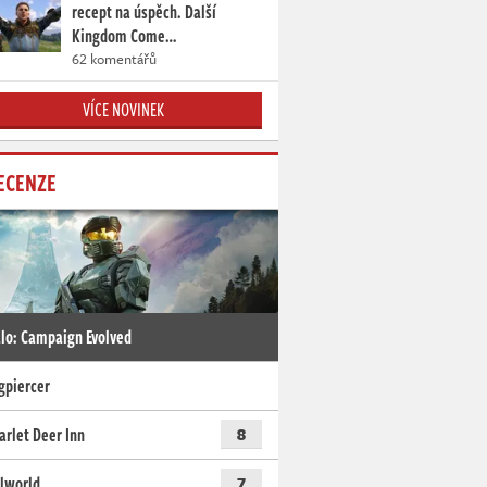
recept na úspěch. Další
Kingdom Come…
62 komentářů
VÍCE NOVINEK
ECENZE
lo: Campaign Evolved
gpiercer
arlet Deer Inn
8
lworld
7