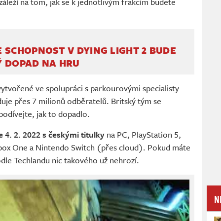
áleží na tom, jak se k jednotlivým frakcím budete
 SCHOPNOST V DYING LIGHT 2 BUDE
Ý DOPAD NA HRU
ytvořené ve spolupráci s parkourovými specialisty
je přes 7 milionů odběratelů. Britský tým se
 podívejte, jak to dopadlo.
 4. 2. 2022 s českými titulky
na PC, PlayStation 5,
 Xbox One a Nintendo Switch (přes cloud). Pokud máte
dle Techlandu nic takového už nehrozí.
N