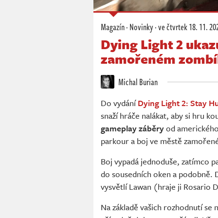
Magazín
·
Novinky
·
ve čtvrtek
18. 11. 20
Dying Light 2 ukaz
zamořeném zombí
Michal Burian
Do vydání
Dying Light 2: Stay 
snaží hráče nalákat, aby si hru ko
gameplay záběry
od amerického
parkour a boj ve městě zamořen
Boj vypadá jednoduše, zatímco pa
do sousedních oken a podobně. 
vysvětlí Lawan (hraje ji Rosario 
Na základě vašich rozhodnutí se 