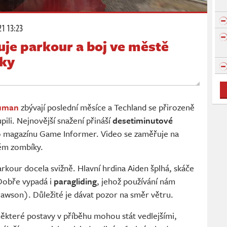
21 13:23
uje parkour a boj ve městě
ky
Human
zbývají poslední měsíce a Techland se přirozeně
upili. Nejnovější snažení přináší
desetiminutové
 magazínu Game Informer. Video se zaměřuje na
ém zombíky.
rkour docela svižně. Hlavní hrdina Aiden šplhá, skáče
Dobře vypadá i
paragliding
, jehož používání nám
Dawson). Důležité je dávat pozor na směr větru.
některé postavy v příběhu mohou stát vedlejšími,