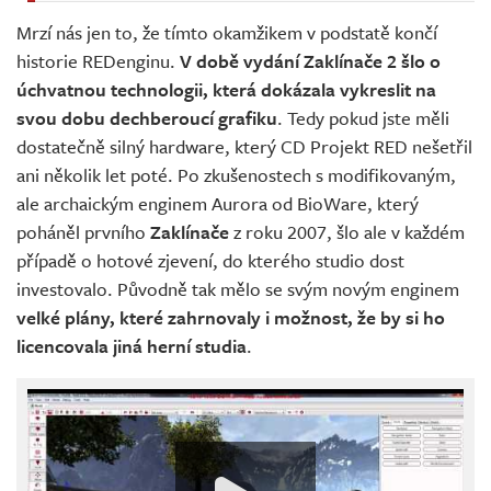
Mrzí nás jen to, že tímto okamžikem v podstatě končí
historie REDenginu.
V době vydání Zaklínače 2 šlo o
úchvatnou technologii, která dokázala vykreslit na
svou dobu dechberoucí grafiku
. Tedy pokud jste měli
dostatečně silný hardware, který CD Projekt RED nešetřil
ani několik let poté. Po zkušenostech s modifikovaným,
ale archaickým enginem Aurora od BioWare, který
poháněl prvního
Zaklínače
z roku 2007, šlo ale v každém
případě o hotové zjevení, do kterého studio dost
investovalo. Původně tak mělo se svým novým enginem
velké plány, které zahrnovaly i možnost, že by si ho
licencovala jiná herní studia
.