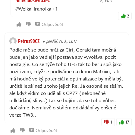
3., 14:17
@VelkaHranolka +1
2
Odpovědět
Petrus90CZ
pondělí, 21. 3., 18:17
Podle mě se bude hrát za Ciri, Gerald tam možná
bude jen jako vedlejší postava aby vyvolával pocit
nostalgie. Co se týče toho UE5 tak to beru spíš jako
pozitivum, když se podíváme na demo Matrixu, tak
má hodně velký potenciál a optimalizace by měla být
určitě lepší než u toho jejich Re. Já osobně se těším,
ale když vidím co udělali s CP77 (nekonečné
odkládání, sliby..) tak se bojím zda se toho vůbec
dočkáme. Nemluvě o stálém odkládání vylepšené
verze TW3..
1
17
Odpovědět