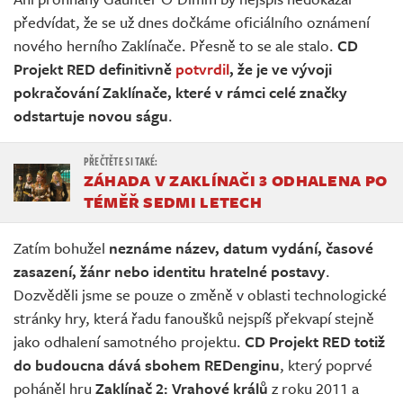
Živě
předvídat, že se už dnes dočkáme oficiálního oznámení
nového herního Zaklínače. Přesně to se ale stalo.
CD
Projekt RED definitivně
potvrdil
, že je ve vývoji
pokračování Zaklínače, které v rámci celé značky
odstartuje novou ságu
.
ZÁHADA V ZAKLÍNAČI 3 ODHALENA PO
TÉMĚŘ SEDMI LETECH
Zatím bohužel
neznáme název, datum vydání, časové
zasazení, žánr nebo identitu hratelné postavy
.
Dozvěděli jsme se pouze o změně v oblasti technologické
stránky hry, která řadu fanoušků nejspíš překvapí stejně
jako odhalení samotného projektu.
CD Projekt RED totiž
do budoucna dává sbohem REDenginu
, který poprvé
poháněl hru
Zaklínač 2: Vrahové králů
z roku 2011 a