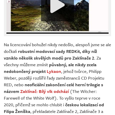
Na licencování bohužel nikdy nedošlo, alespoň jsme se ale
dočkali
robustní modovací sady REDKit, díky níž
vzniklo několik skvělých modů pro Zaklínače 2
. Za
všechny můžeme zmínit
půvabný, ale nikdy zcela
nedokončený projekt
Lykaon
, jehož tvůrce, Philipp
Weber, později rozšířil řady zaměstnanců CD Projektu
RED, nebo
neoficiální zakončení celé herní trilogie s
názvem
Zaklínač: Bílý vlk odchází
(The Witcher:
Farewell of the White Wolf). To vyšlo teprve v roce
2020, přičemž se mohlo chlubit i
českou lokalizací od
Filipa Ženíška
, překladatele Zaklínače 2, Zaklínače 3 a