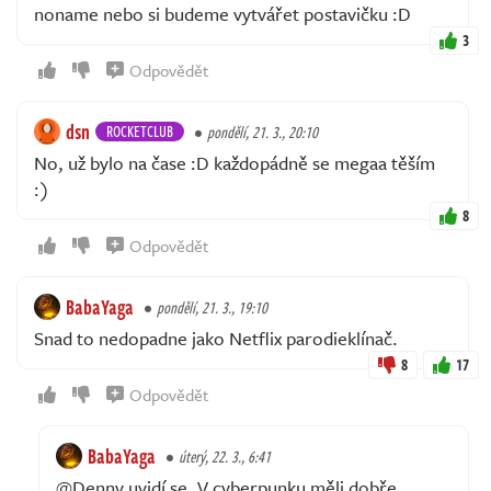
noname nebo si budeme vytvářet postavičku :D
3
Odpovědět
dsn
ROCKETCLUB
pondělí, 21. 3., 20:10
No, už bylo na čase :D každopádně se megaa těším
:)
8
Odpovědět
BabaYaga
pondělí, 21. 3., 19:10
Snad to nedopadne jako Netflix parodieklínač.
8
17
Odpovědět
BabaYaga
úterý, 22. 3., 6:41
@Denny uvidí se. V cyberpunku měli dobře