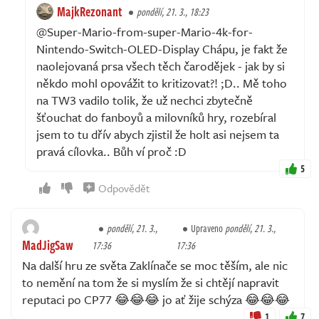
MajkRezonant
pondělí, 21. 3., 18:23
@Super-Mario-from-super-Mario-4k-for-
Nintendo-Switch-OLED-Display Chápu, je fakt že
naolejovaná prsa všech těch čarodějek - jak by si
někdo mohl opovážit to kritizovat?! ;D.. Mě toho
na TW3 vadilo tolik, že už nechci zbytečně
šťouchat do fanboyů a milovníků hry, rozebíral
jsem to tu dřív abych zjistil že holt asi nejsem ta
pravá cílovka.. Bůh ví proč :D
5
Odpovědět
pondělí, 21. 3.,
Upraveno
pondělí, 21. 3.,
MadJigSaw
17:36
17:36
Na další hru ze světa Zaklínače se moc těším, ale nic
to nemění na tom že si myslím že si chtějí napravit
reputaci po CP77 😂😂😂 jo ať žije schýza 😂😂😂
1
7