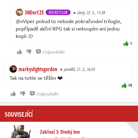
3NDorCZE
ROCKETCLUB
úterý, 22. 3., 11:38
@vViper pokud to nebude pokračování trilogie,
popřípadě akční RPG tak si nekoupím ani jednu
kopii :D
1
Odpovědět
markyslightsgordon
pondělí, 21. 3., 16:55
Tak na tohle se těším ❤️
14
Odpovědět
SOUVISEJÍCÍ
Zaklínač 3: Divoký hon