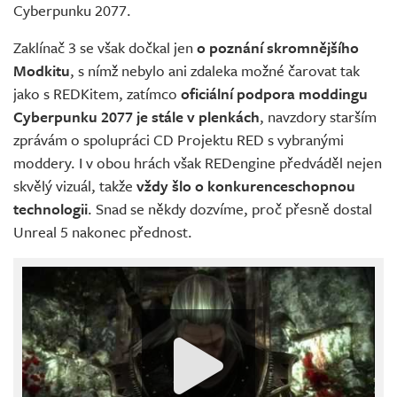
Cyberpunku 2077.
Zaklínač 3 se však dočkal jen
o poznání skromnějšího
Modkitu
, s nímž nebylo ani zdaleka možné čarovat tak
jako s REDKitem, zatímco
oficiální podpora moddingu
Cyberpunku 2077 je stále v plenkách
, navzdory starším
zprávám o spolupráci CD Projektu RED s vybranými
moddery. I v obou hrách však REDengine předváděl nejen
skvělý vizuál, takže
vždy šlo o konkurenceschopnou
technologii
. Snad se někdy dozvíme, proč přesně dostal
Unreal 5 nakonec přednost.