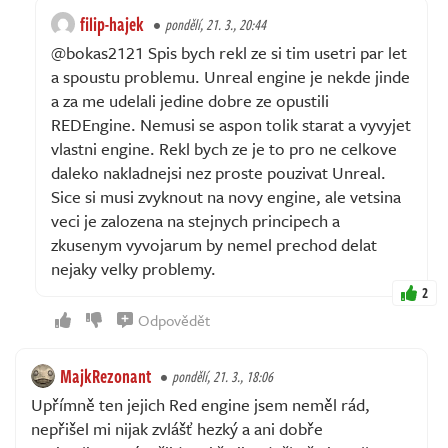
filip-hajek
pondělí, 21. 3., 20:44
@bokas2121 Spis bych rekl ze si tim usetri par let
a spoustu problemu. Unreal engine je nekde jinde
a za me udelali jedine dobre ze opustili
REDEngine. Nemusi se aspon tolik starat a vyvyjet
vlastni engine. Rekl bych ze je to pro ne celkove
daleko nakladnejsi nez proste pouzivat Unreal.
Sice si musi zvyknout na novy engine, ale vetsina
veci je zalozena na stejnych principech a
zkusenym vyvojarum by nemel prechod delat
nejaky velky problemy.
2
Odpovědět
MajkRezonant
pondělí, 21. 3., 18:06
Upřímně ten jejich Red engine jsem neměl rád,
nepřišel mi nijak zvlášť hezký a ani dobře