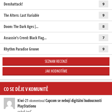
Denshattack!
9
The Alters: Last Variable
9
Doom: The Dark Ages |…
8
Assassin’s Creed: Black Flag…
7
Rhythm Paradise Groove
9
SEZNAM RECENZÍ
JAK HODNOTÍME
CO SE DĚJE V KOMUNITĚ
Kiwi-21
Capcom se nebojí digitální budoucnosti
okomentoval
PlayStationu
právě teď