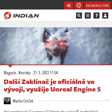
REALMERCH.STORE
Magazín
Recenze
Videa
Soutěže
Magazín
·
Novinky
·
21. 3. 2022 17:54
Databáze
Další Zaklínač je oficiálně ve
vývoji, využije Unreal Engine 5
Komunita
Martin Cvrček
Redakce
Ani prohnaný Gaunter O'Dimm by nejspíš nedokázal