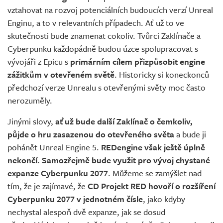
vztahovat na rozvoj potenciálních budoucích verzí Unreal
Enginu, a to v relevantních případech. Ať už to ve
skutečnosti bude znamenat cokoliv. Tvůrci Zaklínače a
Cyberpunku každopádně budou úzce spolupracovat s
vývojáři z Epicu s
primárním cílem přizpůsobit engine
zážitkům v otevřeném světě
. Historicky si koneckonců
předchozí verze Unrealu s otevřenými světy moc často
nerozuměly.
Jinými slovy,
ať už bude další Zaklínač o čemkoliv,
půjde o hru zasazenou do otevřeného světa
a bude ji
pohánět Unreal Engine 5.
REDengine však ještě úplně
nekončí. Samozřejmě bude využit pro vývoj chystané
expanze Cyberpunku 2077
. Můžeme se zamýšlet nad
tím, že je zajímavé, že
CD Projekt RED hovoří o rozšíření
Cyberpunku 2077 v jednotném čísle
, jako kdyby
nechystal alespoň dvě expanze, jak se dosud