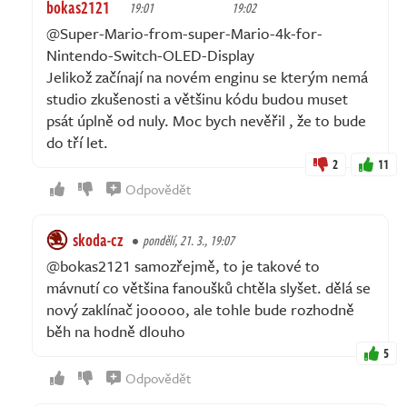
bokas2121
19:01
19:02
@Super-Mario-from-super-Mario-4k-for-
Nintendo-Switch-OLED-Display
Jelikož začínají na novém enginu se kterým nemá
studio zkušenosti a většinu kódu budou muset
psát úplně od nuly. Moc bych nevěřil , že to bude
do tří let.
2
11
Odpovědět
skoda-cz
pondělí, 21. 3., 19:07
@bokas2121 samozřejmě, to je takové to
mávnutí co většina fanoušků chtěla slyšet. dělá se
nový zaklínač jooooo, ale tohle bude rozhodně
běh na hodně dlouho
5
Odpovědět