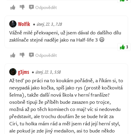
Odpovědět
Wolfik
úterý, 22. 3., 7:28
Vážně milé překvapeni, už jsem dával do dalšího dílu
zaklínače stejné naděje jako na Half-life 3 😃
3
Odpovědět
g3jms
úterý, 22. 3., 5:58
Až teď po práci na to koukám pořádně, a říkám si, to
nevypadá jako kočka, spíš jako rys (prostě kočkovitá
šelma), takže další nová škola v herní franšíze?
osobně tipuji že příběh bude zasazen po trojce,
možná až po těch komixech co maj? víc si nedovedu
představit, ale trochu doufám že se bude hrát za
Ciri, tu holka mám rád a měl jsem rád její herní styl,
ale pokud je zde jiný medailon, asi to bude někdo