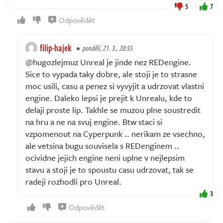
5
7
Odpovědět
filip-hajek
pondělí, 21. 3., 20:55
@hugozlejmuz Unreal je jinde nez REDengine.
Sice to vypada taky dobre, ale stoji je to strasne
moc usili, casu a penez si vyvyjit a udrzovat vlastni
engine. Daleko lepsi je prejit k Unrealu, kde to
delaji proste lip. Takhle se muzou plne soustredit
na hru a ne na svuj engine. Btw staci si
vzpomenout na Cyperpunk .. nerikam ze vsechno,
ale vetsina bugu souvisela s REDenginem ..
ocividne jejich engine neni uplne v nejlepsim
stavu a stoji je to spoustu casu udrzovat, tak se
radeji rozhodli pro Unreal.
3
Odpovědět