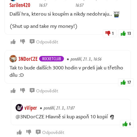
Sarilen420
16:57
16:57
Další hra, kterou si koupím a nikdy nedohraju..
(Shut up and take my money!)
1
13
Odpovědět
3NDorCZE
ROCKETCLUB
pondělí, 21. 3., 16:56
Tak to bude dalších 3000 hodin v prdeli jak u třetího
dílu :D
17
Odpovědět
vViper
pondělí, 21. 3., 17:07
@3NDorCZE Hlavně si kup aspoň 10 kopií
6
Odpovědět