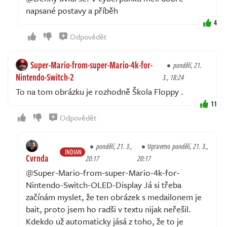
napsané postavy a příběh
4
Odpovědět
Super-Mario-from-super-Mario-4k-for-
pondělí, 21.
Nintendo-Switch-2
3., 18:24
To na tom obrázku je rozhodně Škola Floppy .
11
Odpovědět
pondělí, 21. 3.,
Upraveno
pondělí, 21. 3.,
INDIAN
Cvrnda
20:17
20:17
@Super-Mario-from-super-Mario-4k-for-
Nintendo-Switch-OLED-Display Já si třeba
začínám myslet, že ten obrázek s medailonem je
bait, proto jsem ho radši v textu nijak neřešil.
Kdekdo už automaticky jásá z toho, že to je