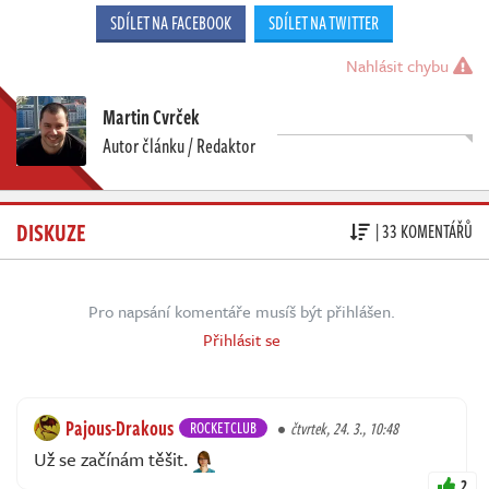
SDÍLET NA FACEBOOK
SDÍLET NA TWITTER
Nahlásit chybu
Martin Cvrček
Autor článku / Redaktor
DISKUZE
| 33 KOMENTÁŘŮ
Pro napsání komentáře musíš být přihlášen.
Přihlásit se
Pajous-Drakous
ROCKETCLUB
čtvrtek, 24. 3., 10:48
Už se začínám těšit.
2