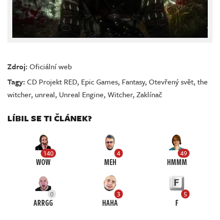
Zdroj:
Oficiální web
Tagy:
CD Projekt RED
,
Epic Games
,
Fantasy
,
Otevřený svět
,
the
witcher
,
unreal
,
Unreal Engine
,
Witcher
,
Zaklínač
LÍBIL SE TI ČLÁNEK?
140
4
49
WOW
MEH
HMMM
0
3
5
ARRGG
HAHA
F