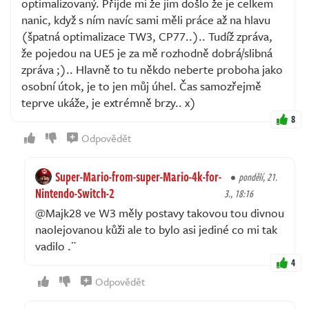
optimalizovaný. Přijde mi že jim došlo že je celkem
nanic, když s ním navíc sami měli práce až na hlavu
(špatná optimalizace TW3, CP77..).. Tudíž zpráva,
že pojedou na UE5 je za mě rozhodně dobrá/slibná
zpráva ;).. Hlavně to tu někdo neberte proboha jako
osobní útok, je to jen můj úhel. Čas samozřejmě
teprve ukáže, je extrémně brzy.. x)
8
Odpovědět
Super-Mario-from-super-Mario-4k-for-
pondělí, 21.
Nintendo-Switch-2
3., 18:16
@Majk28 ve W3 měly postavy takovou tou divnou
naolejovanou kůži ale to bylo asi jediné co mi tak
vadilo .¨
4
Odpovědět