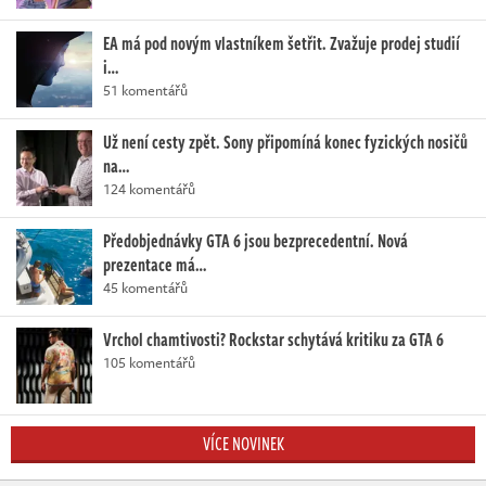
EA má pod novým vlastníkem šetřit. Zvažuje prodej studií
i…
51 komentářů
Už není cesty zpět. Sony připomíná konec fyzických nosičů
na…
124 komentářů
Předobjednávky GTA 6 jsou bezprecedentní. Nová
prezentace má…
45 komentářů
Vrchol chamtivosti? Rockstar schytává kritiku za GTA 6
105 komentářů
VÍCE NOVINEK