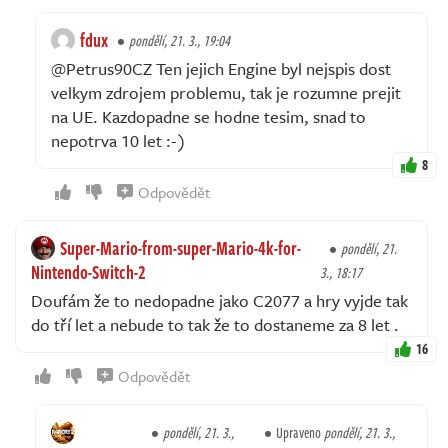
fdux
pondělí, 21. 3., 19:04
@Petrus90CZ Ten jejich Engine byl nejspis dost
velkym zdrojem problemu, tak je rozumne prejit
na UE. Kazdopadne se hodne tesim, snad to
nepotrva 10 let :-)
8
Odpovědět
Super-Mario-from-super-Mario-4k-for-
pondělí, 21.
Nintendo-Switch-2
3., 18:17
Doufám že to nedopadne jako C2077 a hry vyjde tak
do tří let a nebude to tak že to dostaneme za 8 let .
16
Odpovědět
pondělí, 21. 3.,
Upraveno
pondělí, 21. 3.,