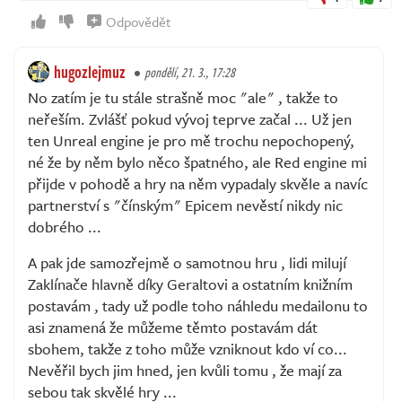
Odpovědět
hugozlejmuz
pondělí, 21. 3., 17:28
No zatím je tu stále strašně moc "ale" , takže to
neřeším. Zvlášť pokud vývoj teprve začal ... Už jen
ten Unreal engine je pro mě trochu nepochopený,
né že by něm bylo něco špatného, ale Red engine mi
přijde v pohodě a hry na něm vypadaly skvěle a navíc
partnerství s "čínským" Epicem nevěstí nikdy nic
dobrého ...
A pak jde samozřejmě o samotnou hru , lidi milují
Zaklínače hlavně díky Geraltovi a ostatním knižním
postavám , tady už podle toho náhledu medailonu to
asi znamená že můžeme těmto postavám dát
sbohem, takže z toho může vzniknout kdo ví co...
Nevěřil bych jim hned, jen kvůli tomu , že mají za
sebou tak skvělé hry ...