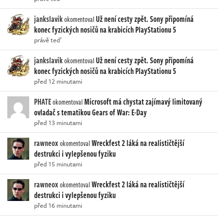
jankslavik
Už není cesty zpět. Sony připomíná
okomentoval
konec fyzických nosičů na krabicích PlayStationu 5
právě teď
jankslavik
Už není cesty zpět. Sony připomíná
okomentoval
konec fyzických nosičů na krabicích PlayStationu 5
před 12 minutami
PHATE
Microsoft má chystat zajímavý limitovaný
okomentoval
ovladač s tematikou Gears of War: E-Day
před 13 minutami
rawneox
Wreckfest 2 láká na realističtější
okomentoval
destrukci i vylepšenou fyziku
před 15 minutami
rawneox
Wreckfest 2 láká na realističtější
okomentoval
destrukci i vylepšenou fyziku
před 16 minutami