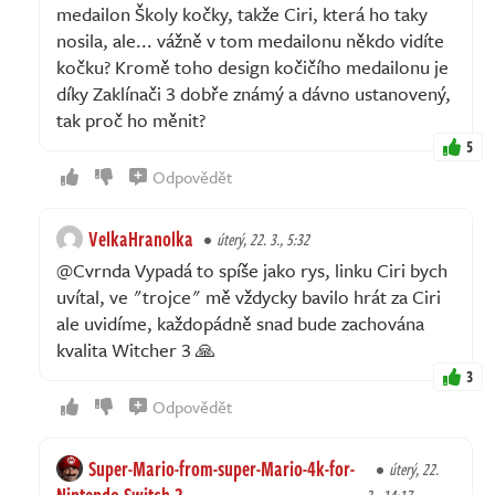
medailon Školy kočky, takže Ciri, která ho taky
nosila, ale... vážně v tom medailonu někdo vidíte
kočku? Kromě toho design kočičího medailonu je
díky Zaklínači 3 dobře známý a dávno ustanovený,
tak proč ho měnit?
5
Odpovědět
VelkaHranolka
úterý, 22. 3., 5:32
@Cvrnda Vypadá to spíše jako rys, linku Ciri bych
uvítal, ve "trojce" mě vždycky bavilo hrát za Ciri
ale uvidíme, každopádně snad bude zachována
kvalita Witcher 3 🙏
3
Odpovědět
Super-Mario-from-super-Mario-4k-for-
úterý, 22.
Nintendo-Switch-2