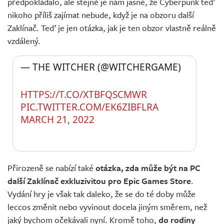
předpokládalo, ale stejně je nám jasné, že Cyberpunk teď
nikoho příliš zajímat nebude, když je na obzoru další
Zaklínač. Teď je jen otázka, jak je ten obzor vlastně reálně
vzdálený.
— THE WITCHER (@WITCHERGAME) 
HTTPS://T.CO/XTBFQSCMWR
PIC.TWITTER.COM/EK6ZIBFLRA
MARCH 21, 2022
Přirozeně se nabízí také
otázka, zda může být na PC
další Zaklínač exkluzivitou pro Epic Games Store
.
Vydání hry je však tak daleko, že se do té doby může
leccos změnit nebo vyvinout docela jiným směrem, než
jaký bychom očekávali nyní. Kromě toho,
do rodiny