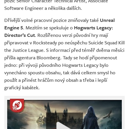
pozic Senior Character Technical Artist, Associate
Software Engineer a několika dalších.
Dřívější volné pracovní pozice zmiňovaly také
Unreal
Engine 5
. Mezitím se spekuluje o
Hogwarts Legacy:
Director’s Cut
. Rozšířenou verzi původní hry mají
připravovat v Rocksteady po neúspěchu Suicide Squad Kill
the Justice League. S informací před téměř dvěma měsíci
přišla agentura Bloomberg. Tady se hodí připomenout
jedno: při vývoji původního Hogwarts Legacy bylo
vynecháno spoustu obsahu, tak dává celkem smysl ho
použít a přinést hráčům nový obsah a třeba i lepší
grafický kabátek.