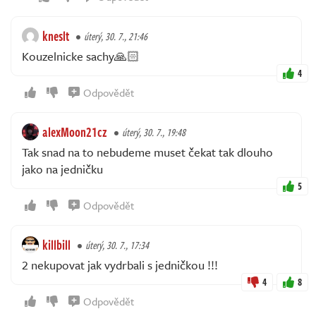
kneslt
úterý, 30. 7., 21:46
Kouzelnicke sachy🙏🏻
4
Odpovědět
alexMoon21cz
úterý, 30. 7., 19:48
Tak snad na to nebudeme muset čekat tak dlouho
jako na jedničku
5
Odpovědět
killbill
úterý, 30. 7., 17:34
2 nekupovat jak vydrbali s jedničkou !!!
4
8
Odpovědět