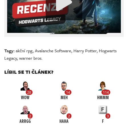
Tagy:
akční rpg
,
Avalanche Software
,
Harry Potter
,
Hogwarts
Legacy
,
warner bros.
LÍBIL SE TI ČLÁNEK?
28
14
114
WOW
MEH
HMMM
2
2
3
ARRGG
HAHA
F