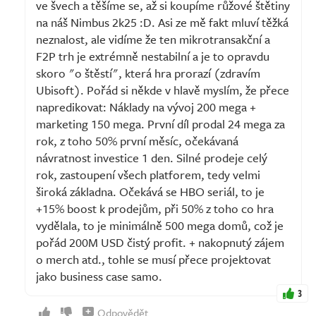
ve švech a těšíme se, až si koupíme růžové štětiny
na náš Nimbus 2k25 :D. Asi ze mě fakt mluví těžká
neznalost, ale vidíme že ten mikrotransakční a
F2P trh je extrémně nestabilní a je to opravdu
skoro "o štěstí", která hra prorazí (zdravím
Ubisoft). Pořád si někde v hlavě myslím, že přece
napredikovat: Náklady na vývoj 200 mega +
marketing 150 mega. První díl prodal 24 mega za
rok, z toho 50% první měsíc, očekávaná
návratnost investice 1 den. Silné prodeje celý
rok, zastoupení všech platforem, tedy velmi
široká základna. Očekává se HBO seriál, to je
+15% boost k prodejům, při 50% z toho co hra
vydělala, to je minimálně 500 mega domů, což je
pořád 200M USD čistý profit. + nakopnutý zájem
o merch atd., tohle se musí přece projektovat
jako business case samo.
3
Odpovědět