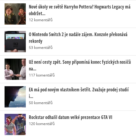
Nové úkoly ve světě Harryho Pottera? Hogwarts Legacy má
obdržet…
12 komentářů
O Nintendo Switch 2 je nadále zájem. Konzole překonává
rekordy
53 komentářů
Už není cesty zpět. Sony připomíná konec fyzických nosičů
na…
117 komentářů
EA má pod novým vlastníkem šetřit. Zvažuje prodej studií
i…
50 komentářů
Rockstar odhalil datum velké prezentace GTA VI
120 komentářů