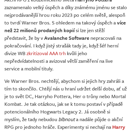
Živě
zaznamenalo velký úspěch a díky známému jménu se stalo
nejprodávanější hrou roku 2023 po celém světě, alespoň
to tvrdí Warner Bros. S ohledem na takový úspěch a
více
než 22 milionů prodaných kopií
si lze jen stěží
představit, že by v
Avalanche Software
nepracovali na
pokračování. I když jistý strašák tady je, když šéf herní
divize WB
zkritizoval AAA trh
kvůli jeho
nepředvídatelnosti a avizoval větší zaměření na live
service a mobilní tituly.
Ve Warner Bros. nechtějí, abychom si jejich hry zahráli a
tím to skončilo. Chtějí nás u hraní udržet delší dobu, ať už
je to svět DC, Harryho Pottera, Her o trůny nebo Mortal
Kombat. Je tak otázkou, jak se k tomu postaví v případě
potencionálního Hogwarts Legacy 2. Já osobně si
myslím, že tady nebudou
blbnout
a nadále půjde o akční
RPG pro jednoho hráče. Experimenty si nechají na
Harry