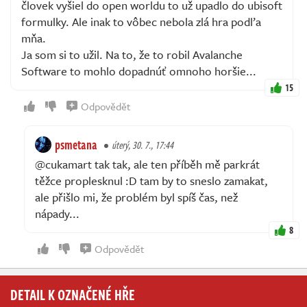
človek vyšiel do open worldu to už upadlo do ubisoft
formulky. Ale inak to vôbec nebola zlá hra podľa
mňa.
Ja som si to užil. Na to, že to robil Avalanche
Software to mohlo dopadnúť omnoho horšie...
15
Odpovědět
psmetana
úterý, 30. 7., 17:44
@cukamart tak tak, ale ten příběh mě parkrát
těžce proplesknul :D tam by to sneslo zamakat,
ale přišlo mi, že problém byl spíš čas, než
nápady...
8
Odpovědět
DETAIL K OZNAČENÉ HŘE