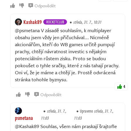
Odpovědět
Kashak89
ROCKETCLUB
středa, 31. 7., 10:31
@psmetana V zásadě souhlasím, k multiplayer
obsahu jsem vždy jen přičuchával... Nicméně
akcionářům, kteří do WB games určitě pumpují
prachy, chtějí návratnost investic s nějakým
potenciálním růstem zisku. Proto se budou
pokoušet o tyhle sračky, které z nás tahají prachy.
Oni ví, že je máme a chtějí je. Prostě odvrácená
stránka tohohle byznysu.
4
Odpovědět
středa, 31. 7.,
Upraveno
středa, 31. 7.,
psmetana
11:03
11:03
@Kashak89 Souhlas, všem nám praskají šrajtofle