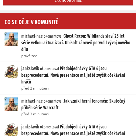
JAK HODNOTÍME
CO SE DĚJE V KOMUNITĚ
michael-nae
Ghost Recon: Wildlands slaví 25 let
okomentoval
série velkou aktualizací. Ubisoft zároveň potvrdil vývoj nového
dílu
právě teď
jankslavik
Předobjednávky GTA 6 jsou
okomentoval
bezprecedentní. Nová prezentace má ještě zvýšit očekávání
hráčů
před 2 minutami
michael-nae
Jak vznikl herní fenomén: Skutečný
okomentoval
příběh série Warcraft
před 3 minutami
jankslavik
Předobjednávky GTA 6 jsou
okomentoval
bezprecedentní. Nová prezentace má ještě zvýšit očekávání