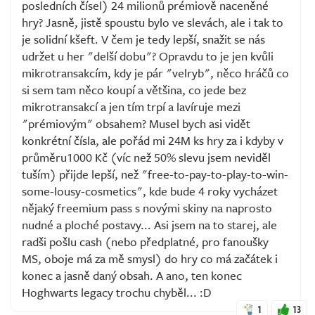
posledních čísel) 24 milionů prémiově naceněné
hry? Jasně, jistě spoustu bylo ve slevách, ale i tak to
je solidní kšeft. V čem je tedy lepší, snažit se nás
udržet u her "delší dobu"? Opravdu to je jen kvůli
mikrotransakcím, kdy je pár "velryb", něco hráčů co
si sem tam něco koupí a většina, co jede bez
mikrotransakcí a jen tím trpí a lavíruje mezi
"prémiovým" obsahem? Musel bych asi vidět
konkrétní čísla, ale pořád mi 24M ks hry za i kdyby v
průměru1000 Kč (víc než 50% slevu jsem neviděl
tuším) přijde lepší, než "free-to-pay-to-play-to-win-
some-lousy-cosmetics", kde bude 4 roky vycházet
nějaký freemium pass s novými skiny na naprosto
nudné a ploché postavy... Asi jsem na to starej, ale
radši pošlu cash (nebo předplatné, pro fanoušky
MS, oboje má za mě smysl) do hry co má začátek i
konec a jasně daný obsah. A ano, ten konec
Hoghwarts legacy trochu chyběl... :D
1
13