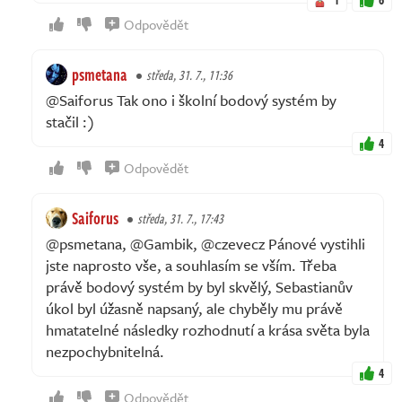
Odpovědět
psmetana
středa, 31. 7., 11:36
@Saiforus Tak ono i školní bodový systém by
stačil :)
4
Odpovědět
Saiforus
středa, 31. 7., 17:43
@psmetana, @Gambik, @czevecz Pánové vystihli
jste naprosto vše, a souhlasím se vším. Třeba
právě bodový systém by byl skvělý, Sebastianův
úkol byl úžasně napsaný, ale chyběly mu právě
hmatatelné následky rozhodnutí a krása světa byla
nezpochybnitelná.
4
Odpovědět