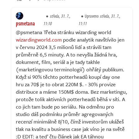
středa, 31. 7.,
Upraveno
středa, 31. 7.,
psmetana
11:10
11:11
@psmetana Třeba stránku wizarding world
wizardingworld.com
podle analytik navštívilo jen
v červnu 2024 3,5 milionů lidí a strávili tam
průměrně 6,5 minuty. A to nevyšla žádná hra,
dokument, film, seriál a je tady takhle
(marketingovou terminologií) ohřátý publikum.
Když si 90% těchto potterheadů koupí day one
hru za 70$ je to obrat 220M $. - 30% provize
distribuce a máme 150M$ doma. Bez marketingu,
protože tolik aktivních potterheadů běhá v síti. A
co jich tam bude po seriálu. Na odměnu pro
studio dáš podmínku průměr agregovaných
recenzí minimálně 8/10, čímž investorům ukážeš
tlak na kvalitu a business case jak víno je na světě
:D EDIT: a teď čtu článek jak EA táhnou