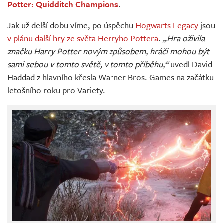
Potter: Quidditch Champions
.
Jak už delší dobu víme, po úspěchu
Hogwarts Legacy
jsou
v plánu další hry ze světa Herryho Pottera
.
„Hra oživila
značku Harry Potter novým způsobem, hráči mohou být
sami sebou v tomto světě, v tomto příběhu,“
uvedl David
Haddad z hlavního křesla Warner Bros. Games na začátku
letošního roku pro Variety.