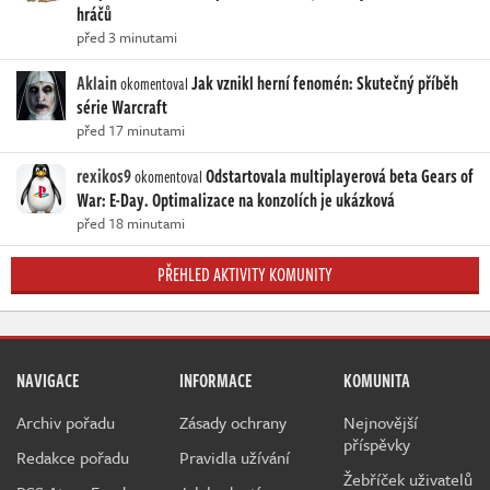
hráčů
před 3 minutami
Aklain
Jak vznikl herní fenomén: Skutečný příběh
okomentoval
série Warcraft
před 17 minutami
rexikos9
Odstartovala multiplayerová beta Gears of
okomentoval
War: E-Day. Optimalizace na konzolích je ukázková
před 18 minutami
PŘEHLED AKTIVITY KOMUNITY
NAVIGACE
INFORMACE
KOMUNITA
Archiv pořadu
Zásady ochrany
Nejnovější
příspěvky
Redakce pořadu
Pravidla užívání
Žebříček uživatelů