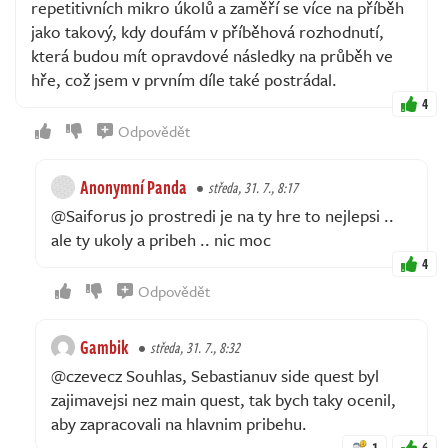
repetitivních mikro úkolů a zaměří se více na příběh
jako takový, kdy doufám v příběhová rozhodnutí,
která budou mít opravdové následky na průběh ve
hře, což jsem v prvním díle také postrádal.
4
Odpovědět
Anonymní Panda
středa, 31. 7., 8:17
@Saiforus jo prostredi je na ty hre to nejlepsi ..
ale ty ukoly a pribeh .. nic moc
4
Odpovědět
Gambik
středa, 31. 7., 8:32
@czevecz Souhlas, Sebastianuv side quest byl
zajimavejsi nez main quest, tak bych taky ocenil,
aby zapracovali na hlavnim pribehu.
1
6