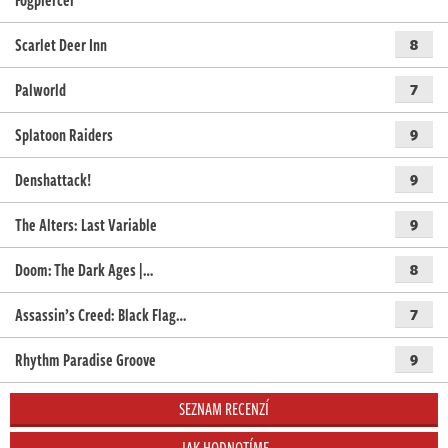
Fogpiercer
Scarlet Deer Inn
8
Palworld
7
Splatoon Raiders
9
Denshattack!
9
The Alters: Last Variable
9
Doom: The Dark Ages |…
8
Assassin’s Creed: Black Flag…
7
Rhythm Paradise Groove
9
SEZNAM RECENZÍ