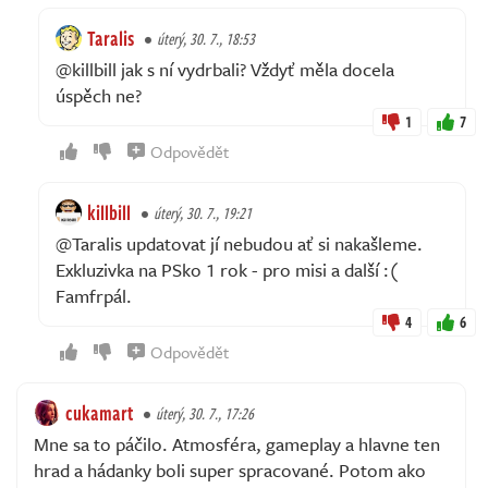
Taralis
úterý, 30. 7., 18:53
@killbill jak s ní vydrbali? Vždyť měla docela
úspěch ne?
1
7
Odpovědět
killbill
úterý, 30. 7., 19:21
@Taralis updatovat jí nebudou ať si nakašleme.
Exkluzivka na PSko 1 rok - pro misi a další :(
Famfrpál.
4
6
Odpovědět
cukamart
úterý, 30. 7., 17:26
Mne sa to páčilo. Atmosféra, gameplay a hlavne ten
hrad a hádanky boli super spracované. Potom ako