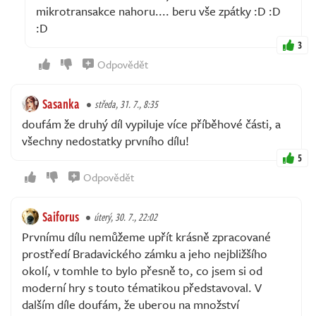
mikrotransakce nahoru.... beru vše zpátky :D :D
:D
3
Odpovědět
Sasanka
středa, 31. 7., 8:35
doufám že druhý díl vypiluje více příběhové části, a
všechny nedostatky prvního dílu!
5
Odpovědět
Saiforus
úterý, 30. 7., 22:02
Prvnímu dílu nemůžeme upřít krásně zpracované
prostředí Bradavického zámku a jeho nejbližšího
okolí, v tomhle to bylo přesně to, co jsem si od
moderní hry s touto tématikou představoval. V
dalším díle doufám, že uberou na množství