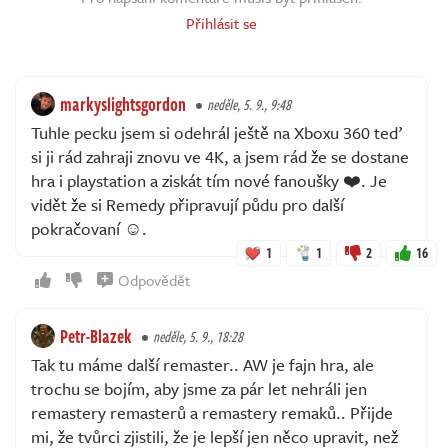
Přihlásit se
markyslightsgordon
neděle, 5. 9., 9:48
Tuhle pecku jsem si odehrál ještě na Xboxu 360 teď
si ji rád zahraji znovu ve 4K, a jsem rád že se dostane
hra i playstation a ziskát tím nové fanoušky ❤️. Je
vidět že si Remedy připravují půdu pro další
pokračovaní ☺️.
1
1
2
16
Odpovědět
Petr-Blazek
neděle, 5. 9., 18:28
Tak tu máme další remaster.. AW je fajn hra, ale
trochu se bojím, aby jsme za pár let nehráli jen
remastery remasterů a remastery remaků.. Přijde
mi, že tvůrci zjistili, že je lepší jen něco upravit, než