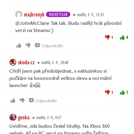
majkronyk
ROCKETCLUB
neděle, 5. 9., 15:33
@JohnMcClane Tak tak. Budu raději hrát původní
verzi na Steamu:)
1
4
Odpovědět
skoda-cz
neděle, 5. 9., 10:48
Chtěl jsem pak předobjednat, s exkluzivkou si
počkám na hooooodně velkou slevu a normální
launcher 👍🤗
1
7
Odpovědět
gooka
neděle, 5. 9., 9:37
Uvidíme, zda budou české titulky. Na Xbox 360
nebyly. Až na PC verzi na Steamu vyšla čeština