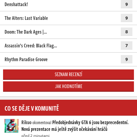
Denshattack!
9
The Alters: Last Variable
9
Doom: The Dark Ages |…
8
Assassin’s Creed: Black Flag…
7
Rhythm Paradise Groove
9
SEZNAM RECENZÍ
JAK HODNOTÍME
CO SE DĚJE V KOMUNITĚ
Rikuo
Předobjednávky GTA 6 jsou bezprecedentní.
okomentoval
Nová prezentace má ještě zvýšit očekávání hráčů
před 2 minutami