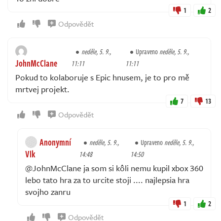
1
2
Odpovědět
neděle, 5. 9.,
Upraveno
neděle, 5. 9.,
JohnMcClane
11:11
11:11
Pokud to kolaboruje s Epic hnusem, je to pro mě
mrtvej projekt.
7
13
Odpovědět
Anonymní
neděle, 5. 9.,
Upraveno
neděle, 5. 9.,
Vlk
14:48
14:50
@JohnMcClane ja som si kôli nemu kupil xbox 360
lebo tato hra za to urcite stoji .... najlepsia hra
svojho zanru
1
2
Odpovědět