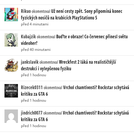
Rikuo
Už není cesty zpět. Sony připomíná konec
okomentoval
fyzických nosičů na krabicích PlayStationu 5
před 4 minutami
Kubajzik
Buďte v obraze! Co červenec přinesl světu
okomentoval
videoher?
před 40 minutami
jankslavik
Wreckfest 2 láká na realističtější
okomentoval
destrukci i vylepšenou fyziku
před 1 hodinou
Rizecek0311
Vrchol chamtivosti? Rockstar schytává
okomentoval
kritiku za GTA 6
před 1 hodinou
jindrich0077
Vrchol chamtivosti? Rockstar schytává
okomentoval
kritiku za GTA 6
před 1 hodinou