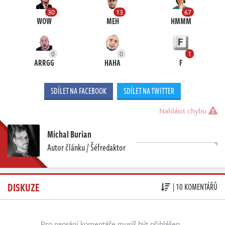
30
13
67
WOW
MEH
HMMM
0
0
1
ARRGG
HAHA
F
SDÍLET NA FACEBOOK
SDÍLET NA TWITTER
Nahlásit chybu
Michal Burian
Autor článku / Šéfredaktor
DISKUZE
| 10 KOMENTÁŘŮ
Pro napsání komentáře musíš být přihlášen.