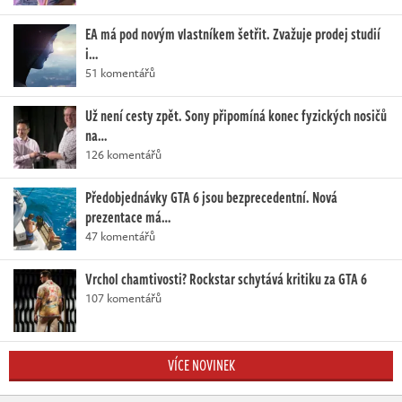
EA má pod novým vlastníkem šetřit. Zvažuje prodej studií
i…
51 komentářů
Už není cesty zpět. Sony připomíná konec fyzických nosičů
na…
126 komentářů
Předobjednávky GTA 6 jsou bezprecedentní. Nová
prezentace má…
47 komentářů
Vrchol chamtivosti? Rockstar schytává kritiku za GTA 6
107 komentářů
VÍCE NOVINEK