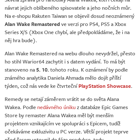
Živě
návrat jejich oblíbeného spisovatele a jeho nočních můr.
Na e-shopu Rakuten Taiwan se objevil dosud neoznámený
Alan Wake Remastered
ve verzi pro PS4, PS5 a Xbox
Series X/S (Xbox One chybí, ale předpokládáme, že i na
něj hra bude).
Alan Wake Remastered na webu dlouho nevydržel, přesto
ho stihl Warior64 zachytit i s datem vydání. To má být
stanoveno na
5. 10.
tohoto roku. K oznámení by podle
známého analytika Daniela Ahmada mělo dojít příští
týden, což nás vede ke čtvrteční
PlayStation Showcase
.
Remedy se netají záměrem vrátit se do světa Alana
Wakea. Podle
nedávného úniku
z databáze Epic Games
Store by remaster Alana Wakea měl být menším
projektem vznikajícím ve spolupráci s Epicem, tudíž
očekáváme exkluzivitu u PC verze. Větší projekt teprve
před časem vstoupil do fáze produkce, tedy