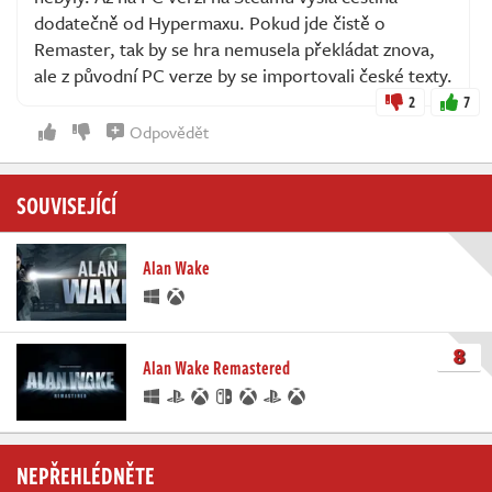
dodatečně od Hypermaxu. Pokud jde čistě o
Remaster, tak by se hra nemusela překládat znova,
ale z původní PC verze by se importovali české texty.
2
7
Odpovědět
SOUVISEJÍCÍ
Alan Wake
8
Alan Wake Remastered
NEPŘEHLÉDNĚTE