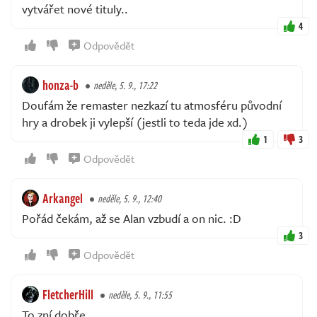
vytvářet nové tituly..
4
Odpovědět
honza-b
neděle, 5. 9., 17:22
Doufám že remaster nezkazí tu atmosféru původní
hry a drobek ji vylepší (jestli to teda jde xd.)
1
3
Odpovědět
Arkangel
neděle, 5. 9., 12:40
Pořád čekám, až se Alan vzbudí a on nic. :D
3
Odpovědět
FletcherHill
neděle, 5. 9., 11:55
To zní dobře