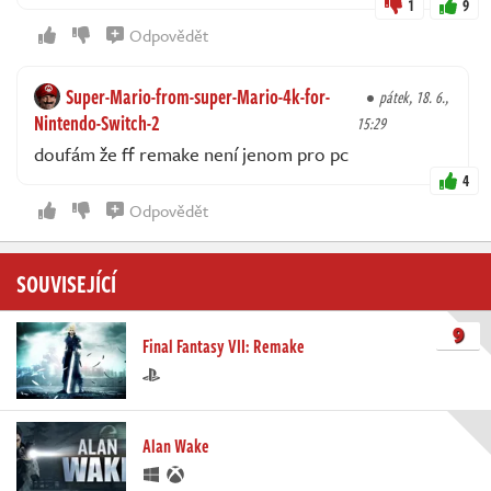
1
9
Odpovědět
Super-Mario-from-super-Mario-4k-for-
pátek, 18. 6.,
Nintendo-Switch-2
15:29
doufám že ff remake není jenom pro pc
4
Odpovědět
SOUVISEJÍCÍ
9
Final Fantasy VII: Remake
Alan Wake