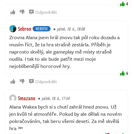
4
Odpovědět
Sebron
NERDFIX
pátek, 18. 6., 18:08
Zrovna Alana jsem hrál znovu tak půl roku dozadu a
musím říct, že ta hra strašně zestárla. Příběh je
naprosto skvělý, ale gameplay mě místy strašně
nudila. I tak to ale bude patřit mezi moje
nejoblíbenější hororové hry.
6
Odpovědět
Smazano
pátek, 18. 6., 17:54
Alana Wakea bych si s chutí zahrál hned znovu. Už
jen kvůli té atmosféře. Pokud by ale dělali na novém
pokračováním, tak beru všemi deseti. Za mě skvělá
hra 🔦