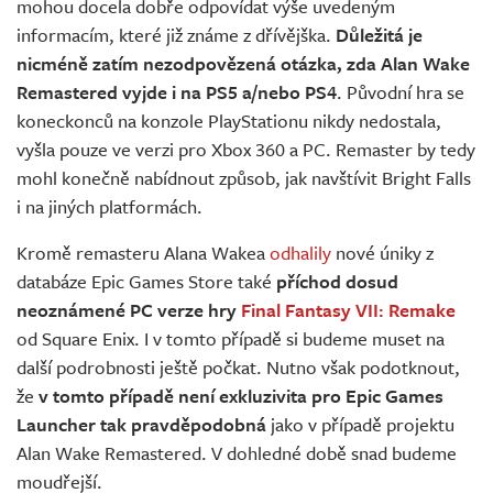
mohou docela dobře odpovídat výše uvedeným
informacím, které již známe z dřívějška.
Důležitá je
nicméně zatím nezodpovězená otázka, zda Alan Wake
Remastered vyjde i na PS5 a/nebo PS4
. Původní hra se
koneckonců na konzole PlayStationu nikdy nedostala,
vyšla pouze ve verzi pro Xbox 360 a PC. Remaster by tedy
mohl konečně nabídnout způsob, jak navštívit Bright Falls
i na jiných platformách.
Kromě remasteru Alana Wakea
odhalily
nové úniky z
databáze Epic Games Store také
příchod dosud
neoznámené PC verze hry
Final Fantasy VII: Remake
od Square Enix. I v tomto případě si budeme muset na
další podrobnosti ještě počkat. Nutno však podotknout,
že
v tomto případě není exkluzivita pro Epic Games
Launcher tak pravděpodobná
jako v případě projektu
Alan Wake Remastered. V dohledné době snad budeme
moudřejší.