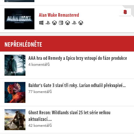
8
Alan Wake Remastered
NEPŘEHLÉDNĚTE
AAA hra od Remedy a Epicu brzy vstoupí do fáze produkce
4 komentářů
Baldur's Gate 3 slaví tři roky. Larian odhalil překvapivé…
77 komentářů
Ghost Recon: Wildlands slaví 25 let série velkou
aktualizací.…
42 komentářů