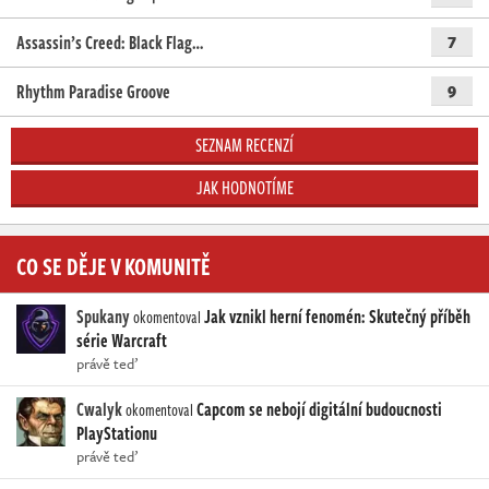
Assassin’s Creed: Black Flag…
7
Rhythm Paradise Groove
9
SEZNAM RECENZÍ
JAK HODNOTÍME
CO SE DĚJE V KOMUNITĚ
Spukany
Jak vznikl herní fenomén: Skutečný příběh
okomentoval
série Warcraft
právě teď
Cwalyk
Capcom se nebojí digitální budoucnosti
okomentoval
PlayStationu
právě teď