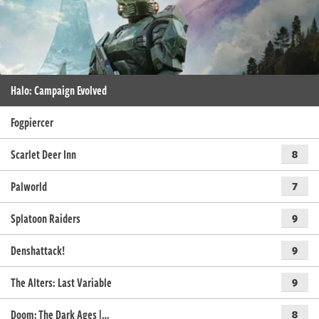
Halo: Campaign Evolved
Fogpiercer
Scarlet Deer Inn
8
Palworld
7
Splatoon Raiders
9
Denshattack!
9
The Alters: Last Variable
9
Doom: The Dark Ages |…
8