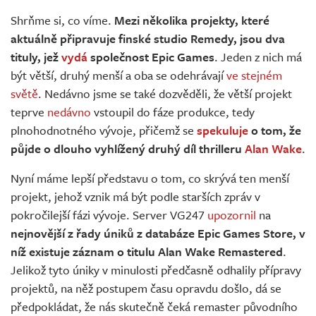
Živě
Shrňme si, co víme.
Mezi několika projekty, které
aktuálně připravuje finské studio Remedy, jsou dva
tituly, jež
vydá
společnost Epic Games
. Jeden z nich má
být větší, druhý menší a oba se odehrávají
ve stejném
světě
. Nedávno jsme se také dozvěděli, že větší projekt
teprve
nedávno
vstoupil do fáze produkce, tedy
plnohodnotného vývoje, přičemž se
spekuluje
o tom, že
půjde o dlouho vyhlížený druhý díl thrilleru
Alan Wake
.
Nyní máme lepší představu o tom, co skrývá ten menší
projekt, jehož vznik má být podle starších zpráv v
pokročilejší fázi vývoje. Server VG247
upozornil
na
nejnovější z řady úniků z databáze Epic Games Store, v
níž existuje záznam o titulu Alan Wake Remastered
.
Jelikož tyto úniky v minulosti předčasně odhalily přípravy
projektů, na něž postupem času opravdu došlo, dá se
předpokládat, že nás skutečně čeká remaster původního