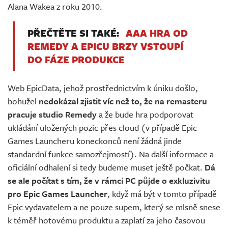
Alana Wakea z roku 2010.
PŘEČTĚTE SI TAKÉ:
AAA HRA OD
REMEDY A EPICU BRZY VSTOUPÍ
DO FÁZE PRODUKCE
Web EpicData, jehož prostřednictvím k úniku došlo,
bohužel
nedokázal zjistit víc než to, že na remasteru
pracuje studio Remedy
a že bude hra podporovat
ukládání uložených pozic přes cloud (v případě Epic
Games Launcheru koneckonců není žádná jinde
standardní funkce samozřejmostí). Na další informace a
oficiální odhalení si tedy budeme muset ještě počkat.
Dá
se ale počítat s tím, že v rámci PC půjde o exkluzivitu
pro Epic Games Launcher
, když má být v tomto případě
Epic vydavatelem a ne pouze supem, který se mlsně snese
k téměř hotovému produktu a zaplatí za jeho časovou