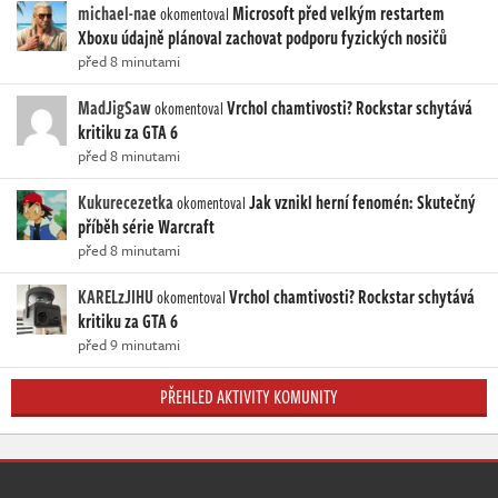
michael-nae
Microsoft před velkým restartem
okomentoval
Xboxu údajně plánoval zachovat podporu fyzických nosičů
před 8 minutami
MadJigSaw
Vrchol chamtivosti? Rockstar schytává
okomentoval
kritiku za GTA 6
před 8 minutami
Kukurecezetka
Jak vznikl herní fenomén: Skutečný
okomentoval
příběh série Warcraft
před 8 minutami
KARELzJIHU
Vrchol chamtivosti? Rockstar schytává
okomentoval
kritiku za GTA 6
před 9 minutami
PŘEHLED AKTIVITY KOMUNITY