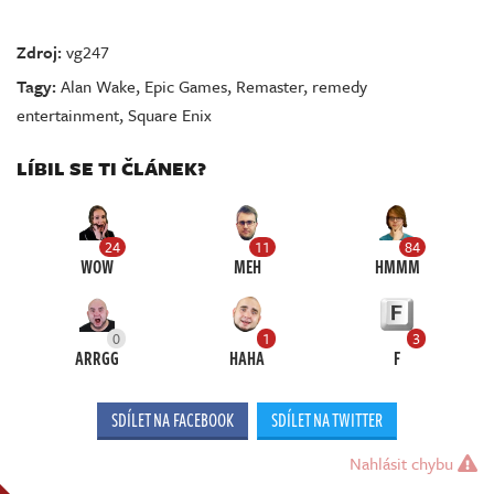
Zdroj:
vg247
Tagy:
Alan Wake
,
Epic Games
,
Remaster
,
remedy
entertainment
,
Square Enix
LÍBIL SE TI ČLÁNEK?
24
11
84
WOW
MEH
HMMM
0
1
3
ARRGG
HAHA
F
SDÍLET NA FACEBOOK
SDÍLET NA TWITTER
Nahlásit chybu