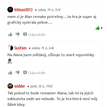
hitman3012
sobota, 19. 6., 9:24
nwm ci je Alan remake potrebny....ta hra je super aj
graficky vyzerala pekne....
4
Odpovědět
SaxXxes
sobota, 19. 6., 6:46
Na Alana jsem zvědavý, oživuje to staré vzpomínky
Odpovědět
midder
pátek, 18. 6., 19:02
Tak pokud to bude remaster Alana, tak mi ta jejich
exkluzivita vadit ani nebude. To je hra která není můj
šálek kávy.