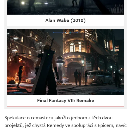
Alan Wake (2010)
Final Fantasy VII: Remake
Spekulace o remasteru jakožto jednom z těch dvou
projektů, jež chystá Remedy ve spolupráci s Epicem, navíc