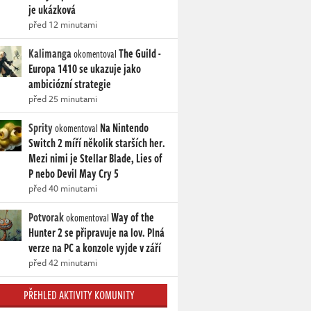
je ukázková
před 12 minutami
Kalimanga
The Guild -
okomentoval
Europa 1410 se ukazuje jako
ambiciózní strategie
před 25 minutami
Sprity
Na Nintendo
okomentoval
Switch 2 míří několik starších her.
Mezi nimi je Stellar Blade, Lies of
P nebo Devil May Cry 5
před 40 minutami
Potvorak
Way of the
okomentoval
Hunter 2 se připravuje na lov. Plná
verze na PC a konzole vyjde v září
před 42 minutami
PŘEHLED AKTIVITY KOMUNITY