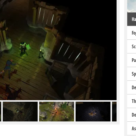
Ha
Fo
Sc
Pa
Sp
De
Th
Do
As