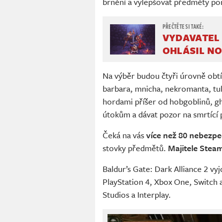
brnění a vylepšovat předměty p
VYDAVATEL 
OHLÁSIL N
Na výběr budou čtyři úrovně obtíž
barbara, mnicha, nekromanta, tul
hordami příšer od hobgoblinů, g
útokům a dávat pozor na smrtící p
Čeká na vás
více než 80 nebezp
stovky předmětů.
Majitele Steam
Baldur’s Gate: Dark Alliance 2 vy
PlayStation 4, Xbox One, Switch
Studios a Interplay.