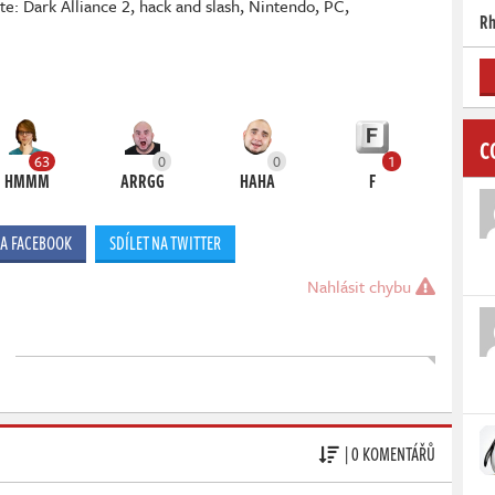
te: Dark Alliance 2
,
hack and slash
,
Nintendo
,
PC
,
Rh
C
63
0
0
1
HMMM
ARRGG
HAHA
F
NA FACEBOOK
SDÍLET NA TWITTER
Nahlásit chybu
| 0 KOMENTÁŘŮ