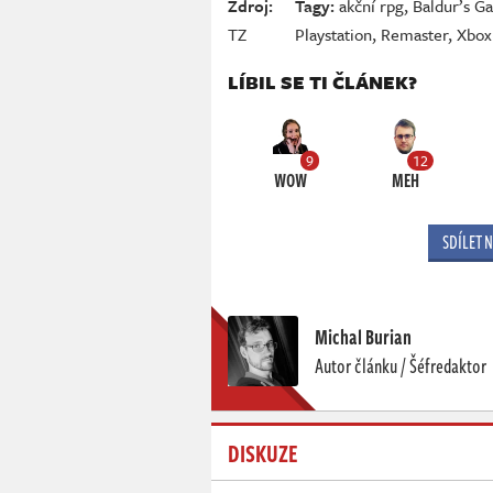
Zdroj:
Tagy:
akční rpg
,
Baldur’s Ga
TZ
Playstation
,
Remaster
,
Xbox
LÍBIL SE TI ČLÁNEK?
9
12
WOW
MEH
SDÍLET 
Michal Burian
Autor článku / Šéfredaktor
DISKUZE