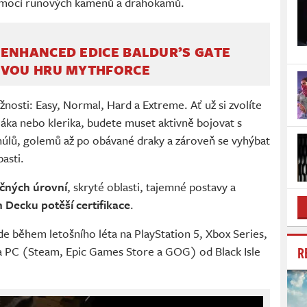
omocí runových kamenů a drahokamů.
ENHANCED EDICE BALDUR’S GATE
OVOU HRU MYTHFORCE
nosti: Easy, Normal, Hard a Extreme. Ať už si zvolíte
áka nebo klerika, budete muset aktivně bojovat s
húlů, golemů až po obávané draky a zároveň se vyhýbat
asti.
ečných úrovní
, skryté oblasti, tajemné postavy a
 Decku potěší certifikace
.
jde během letošního léta na PlayStation 5, Xbox Series,
R
 a PC (Steam, Epic Games Store a GOG) od Black Isle