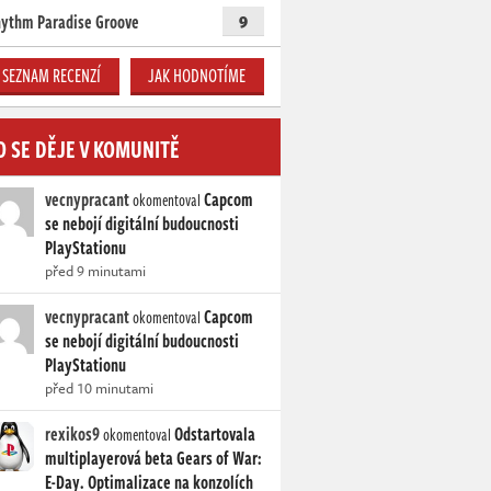
ythm Paradise Groove
9
SEZNAM RECENZÍ
JAK HODNOTÍME
O SE DĚJE V KOMUNITĚ
vecnypracant
Capcom
okomentoval
se nebojí digitální budoucnosti
PlayStationu
před 9 minutami
vecnypracant
Capcom
okomentoval
se nebojí digitální budoucnosti
PlayStationu
před 10 minutami
rexikos9
Odstartovala
okomentoval
multiplayerová beta Gears of War:
E-Day. Optimalizace na konzolích