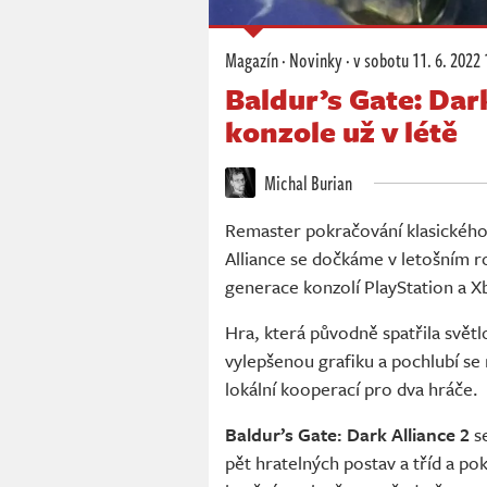
Magazín
·
Novinky
·
v sobotu
11. 6. 2022 
Baldur’s Gate: Dark
konzole už v létě
Michal Burian
Remaster pokračování klasického 
Alliance se dočkáme v letošním ro
generace konzolí PlayStation a X
Hra, která původně spatřila svět
vylepšenou grafiku a pochlubí se
lokální kooperací pro dva hráče.
Baldur’s Gate: Dark Alliance 2
se
pět hratelných postav a tříd a po