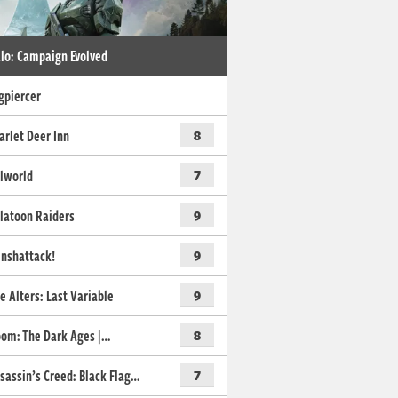
lo: Campaign Evolved
gpiercer
arlet Deer Inn
8
lworld
7
latoon Raiders
9
nshattack!
9
e Alters: Last Variable
9
om: The Dark Ages |…
8
sassin’s Creed: Black Flag…
7