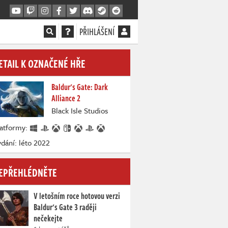
PŘIHLÁŠENÍ
ETAIL K OZNAČENÉ HŘE
Baldur's Gate: Dark
Alliance 2
Black Isle Studios
latformy:
dání: léto 2022
EPŘEHLÉDNĚTE
V letošním roce hotovou verzi
Baldur's Gate 3 raději
nečekejte