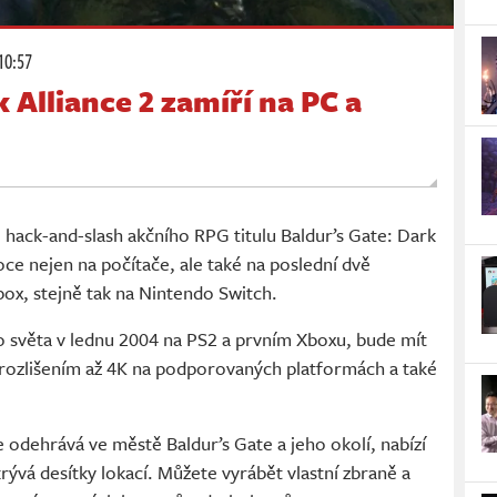
10:57
 Alliance 2 zamíří na PC a
hack-and-slash akčního RPG titulu Baldur’s Gate: Dark
ce nejen na počítače, ale také na poslední dvě
box, stejně tak na Nintendo Switch.
lo světa v lednu 2004 na PS2 a prvním Xboxu, bude mít
 rozlišením až 4K na podporovaných platformách a také
 odehrává ve městě Baldur’s Gate a jeho okolí, nabízí
krývá desítky lokací. Můžete vyrábět vlastní zbraně a