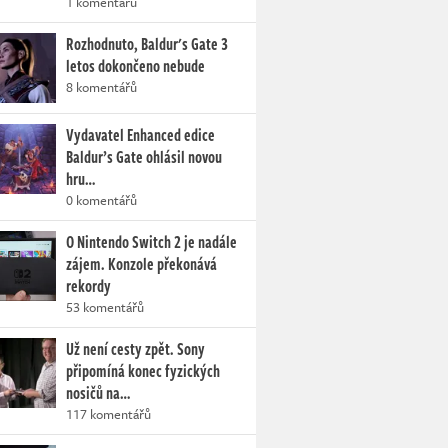
1 komentářů
Rozhodnuto, Baldur's Gate 3
letos dokončeno nebude
8 komentářů
Vydavatel Enhanced edice
Baldur’s Gate ohlásil novou
hru…
0 komentářů
O Nintendo Switch 2 je nadále
zájem. Konzole překonává
rekordy
53 komentářů
Už není cesty zpět. Sony
připomíná konec fyzických
nosičů na…
117 komentářů