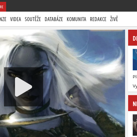
RE
NZE
VIDEA
SOUTĚŽE
DATABÁZE
KOMUNITA
REDAKCE
ŽIVĚ
D
P
Vy
N