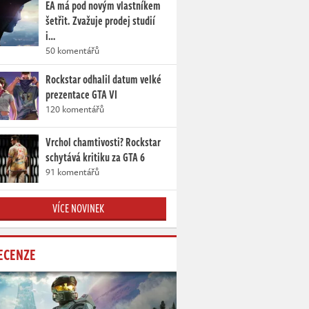
EA má pod novým vlastníkem
šetřit. Zvažuje prodej studií
i…
50 komentářů
Rockstar odhalil datum velké
prezentace GTA VI
120 komentářů
Vrchol chamtivosti? Rockstar
schytává kritiku za GTA 6
91 komentářů
VÍCE NOVINEK
ECENZE