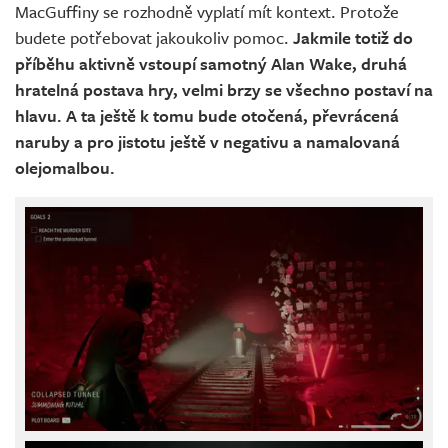
MacGuffiny se rozhodně vyplatí mít kontext. Protože
budete potřebovat jakoukoliv pomoc.
Jakmile totiž do
příběhu aktivně vstoupí samotný Alan Wake, druhá
hratelná postava hry, velmi brzy se všechno postaví na
hlavu. A ta ještě k tomu bude otočená, převrácená
naruby a pro jistotu ještě v negativu a namalovaná
olejomalbou.