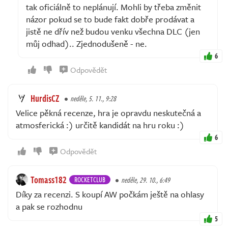
tak oficiálně to neplánují. Mohli by třeba změnit
názor pokud se to bude fakt dobře prodávat a
jistě ne dřív než budou venku všechna DLC (jen
můj odhad).. Zjednodušeně - ne.
6
Odpovědět
HurdisCZ
neděle, 5. 11., 9:28
Velice pěkná recenze, hra je opravdu neskutečná a
atmosferická :) určitě kandidát na hru roku :)
6
Odpovědět
Tomass182
ROCKETCLUB
neděle, 29. 10., 6:49
Díky za recenzi. S koupí AW počkám ještě na ohlasy
a pak se rozhodnu
5