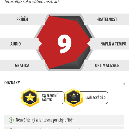
letošního roku vůbec neztratí.
PŘÍBĚH
HRATELNOST
9
AUDIO
NÁPLŇ A TEMPO
GRAFIKA
OPTIMALIZACE
ODZNAKY
EXCELENTNÍ
UMĚLECKÉ DÍLO
ZÁŽITEK
Neuvěřitelný a fantasmagorický příběh