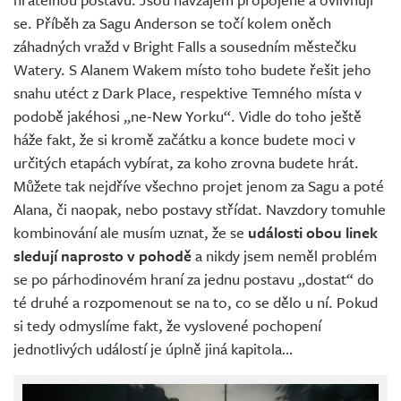
se. Příběh za Sagu Anderson se točí kolem oněch
záhadných vražd v Bright Falls a sousedním městečku
Watery. S Alanem Wakem místo toho budete řešit jeho
snahu utéct z Dark Place, respektive Temného místa v
podobě jakéhosi „ne-New Yorku“. Vidle do toho ještě
háže fakt, že si kromě začátku a konce budete moci v
určitých etapách vybírat, za koho zrovna budete hrát.
Můžete tak nejdříve všechno projet jenom za Sagu a poté
Alana, či naopak, nebo postavy střídat. Navzdory tomuhle
kombinování ale musím uznat, že se
události obou linek
sledují naprosto v pohodě
a nikdy jsem neměl problém
se po párhodinovém hraní za jednu postavu „dostat“ do
té druhé a rozpomenout se na to, co se dělo u ní. Pokud
si tedy odmyslíme fakt, že vyslovené pochopení
jednotlivých událostí je úplně jiná kapitola…