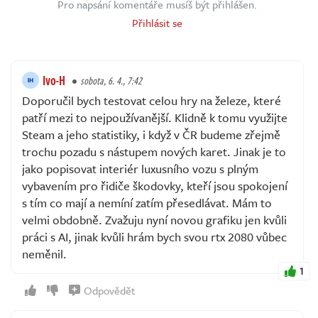
Pro napsání komentáře musíš být přihlášen.
Přihlásit se
Ivo-H
sobota, 6. 4., 7:42
Doporučil bych testovat celou hry na železe, které
patří mezi to nejpoužívanější. Klidně k tomu využijte
Steam a jeho statistiky, i když v ČR budeme zřejmě
trochu pozadu s nástupem nových karet. Jinak je to
jako popisovat interiér luxusního vozu s plným
vybavením pro řidiče škodovky, kteří jsou spokojení
s tím co mají a nemíní zatím přesedlávat. Mám to
velmi obdobně. Zvažuju nyní novou grafiku jen kvůli
práci s AI, jinak kvůli hrám bych svou rtx 2080 vůbec
neměnil.
1
Odpovědět