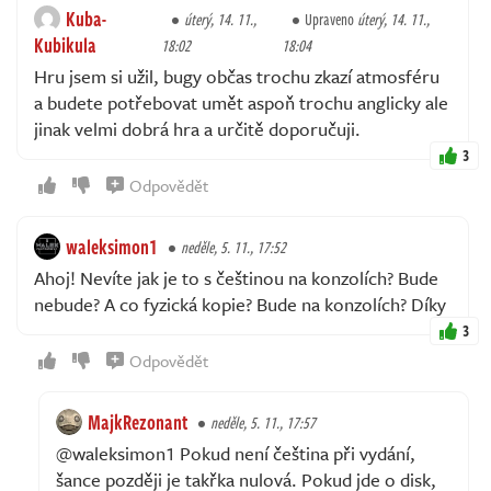
Kuba-
úterý, 14. 11.,
Upraveno
úterý, 14. 11.,
Kubikula
18:02
18:04
Hru jsem si užil, bugy občas trochu zkazí atmosféru
a budete potřebovat umět aspoň trochu anglicky ale
jinak velmi dobrá hra a určitě doporučuji.
3
Odpovědět
waleksimon1
neděle, 5. 11., 17:52
Ahoj! Nevíte jak je to s češtinou na konzolích? Bude
nebude? A co fyzická kopie? Bude na konzolích? Díky
3
Odpovědět
MajkRezonant
neděle, 5. 11., 17:57
@waleksimon1 Pokud není čeština při vydání,
šance později je takřka nulová. Pokud jde o disk,