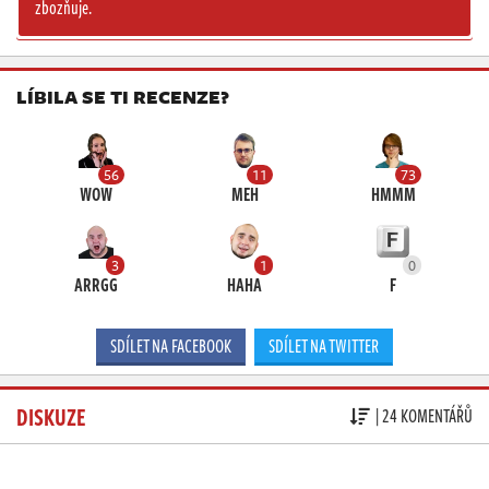
zbozňuje.
LÍBILA SE TI RECENZE?
56
11
73
WOW
MEH
HMMM
3
1
0
ARRGG
HAHA
F
SDÍLET NA FACEBOOK
SDÍLET NA TWITTER
DISKUZE
| 24 KOMENTÁŘŮ