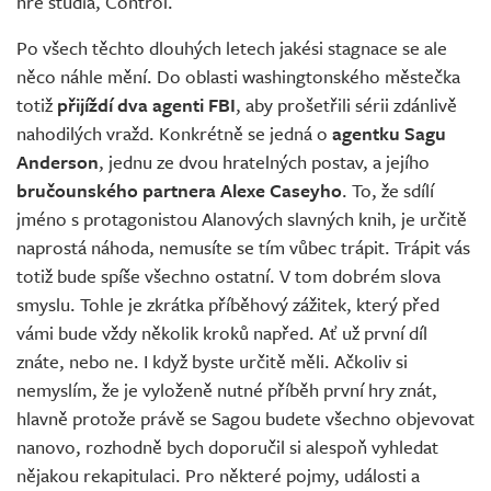
hře studia, Control.
Po všech těchto dlouhých letech jakési stagnace se ale
něco náhle mění. Do oblasti washingtonského městečka
totiž
přijíždí dva agenti FBI
, aby prošetřili sérii zdánlivě
nahodilých vražd. Konkrétně se jedná o
agentku Sagu
Anderson
, jednu ze dvou hratelných postav, a jejího
bručounského partnera Alexe Caseyho
. To, že sdílí
jméno s protagonistou Alanových slavných knih, je určitě
naprostá náhoda, nemusíte se tím vůbec trápit. Trápit vás
totiž bude spíše všechno ostatní. V tom dobrém slova
smyslu. Tohle je zkrátka příběhový zážitek, který před
vámi bude vždy několik kroků napřed. Ať už první díl
znáte, nebo ne. I když byste určitě měli. Ačkoliv si
nemyslím, že je vyloženě nutné příběh první hry znát,
hlavně protože právě se Sagou budete všechno objevovat
nanovo, rozhodně bych doporučil si alespoň vyhledat
nějakou rekapitulaci. Pro některé pojmy, události a