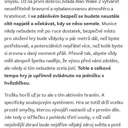
smyslu. Už na první dobrou zvládá Alan Wake 2 vytvářet
neuvěřitelně bravurní a vybalancovanou atmosféru a
hratelnost.
I ve zdánlivém bezpečí se budete neustále
cítit napjatě a očekávat, kdy se něco semele
. Munice
nikdy nebudete mít po ruce dostatek, bezpečné místo
pro uložení hry bude vždycky o pár metrů dál, než byste
potřebovali, a potenciálních nepřátel více, než kolik byste
si zrovna v daný moment přáli. Přesně tak, abyste vždy
měli alespoň špetku naděje, že výzvu před vámi zdoláte,
ale nikdy si tím nebudete zcela jistí.
Tohle a celkové
tempo hry je upřímně zvládnuto na jedničku s
hvězdičkou.
Trošku horší už je to ale s tím aktivním hraním. A
specificky soubojovým systémem. Hra se totiž drží vcelku
prosté smyčky, kterou vývojáři nastavili už v prvním díle.
Jde tedy o střílečku z pohledu třetí osoby, v níž vaší
nejsilnější zbraní bude nejdříve nějaký zdroj světla a poté