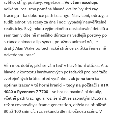
světlo, stíny, postavy, vegetace…
Ve všem exceluje
.
Velkému realismu pomáhá hlavně kvalitní využití ray
tracingu – ba dokonce path tracingu. Nasvícení, odrazy, a
tudíž jednotlivé scény za dne i noci vypadají neuvěřitelně
realisticky. S výjimkou výjimečného doskakování detailů a
sem tam viditelně menšího důrazu na vedlejší postavy po
stránce animací a lip-syncu, potažmo animací očí, je
druhý Alan Wake po technické stránce zkrátka řemeslně
odvedenou prací.
Vím moc dobře, jaká se vám teď v hlavě honí otázka. A to
hlavně v kontextu hardwarových požadavků pro počítače
zveřejněných krátce před vydáním.
Jak je na tom ta
optimalizace?
V té horní hranici –
tedy na počítači s RTX
4080 a Ryzenem 7 7700
– se hra na maximální detaily,
včetně path tracingu a rozlišení 2K se zapnutým DLSS na
režim rovnováhy a frame generation, držela na přibližně
80 až 100 snímcích za sekundu dle náročnosti scény. V