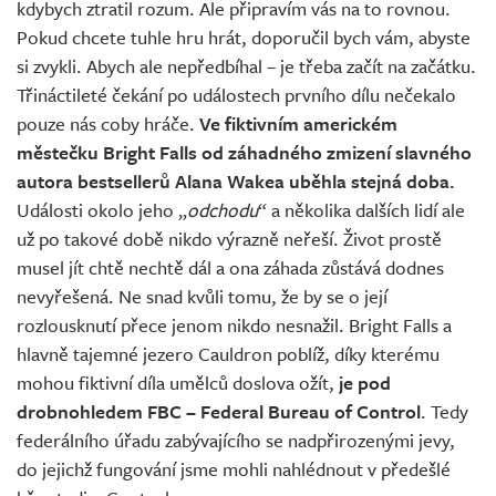
kdybych ztratil rozum. Ale připravím vás na to rovnou.
Pokud chcete tuhle hru hrát, doporučil bych vám, abyste
si zvykli. Abych ale nepředbíhal – je třeba začít na začátku.
Třináctileté čekání po událostech prvního dílu nečekalo
pouze nás coby hráče.
Ve fiktivním americkém
městečku Bright Falls od záhadného zmizení slavného
autora bestsellerů Alana Wakea uběhla stejná doba.
Události okolo jeho „
odchodu
“ a několika dalších lidí ale
už po takové době nikdo výrazně neřeší. Život prostě
musel jít chtě nechtě dál a ona záhada zůstává dodnes
nevyřešená. Ne snad kvůli tomu, že by se o její
rozlousknutí přece jenom nikdo nesnažil. Bright Falls a
hlavně tajemné jezero Cauldron poblíž, díky kterému
mohou fiktivní díla umělců doslova ožít,
je pod
drobnohledem FBC – Federal Bureau of Control
. Tedy
federálního úřadu zabývajícího se nadpřirozenými jevy,
do jejichž fungování jsme mohli nahlédnout v předešlé