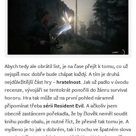
Abych tedy ale obrátil list, je na čase přejít k tomu, co už
nejspíš moc dobře bude chápat každý. A tím je druhá
nejdůležitější část hry –
hratelnost
. Jak už padlo v úvodu
recenze, vývojáři se tentokrát ponořili do žánru survival
hororu. Hra tak může už na první pohled náramně
připomínat třeba
sérii Resident Evil
. A ačkoliv jsem
obecně zastáncem pořekadla, že by člověk neměl soudit
knihu podle obalu, je nutné říct, že přesně tak tomu je. A
myšleno je to jak v dobrém, tak i trochu ve špatném slova