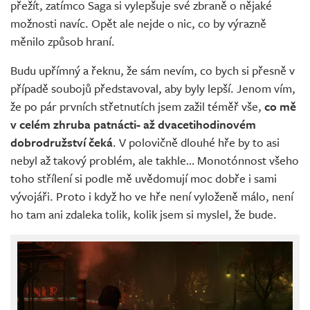
přežít, zatímco Saga si vylepšuje své zbraně o nějaké
možnosti navíc. Opět ale nejde o nic, co by výrazně
měnilo způsob hraní.
Budu upřímný a řeknu, že sám nevím, co bych si přesně v
případě soubojů představoval, aby byly lepší. Jenom vím,
že po pár prvních střetnutích jsem zažil téměř vše,
co mě
v celém zhruba patnácti- až dvacetihodinovém
dobrodružství čeká
. V polovičně dlouhé hře by to asi
nebyl až takový problém, ale takhle… Monotónnost všeho
toho střílení si podle mě uvědomují moc dobře i sami
vývojáři. Proto i když ho ve hře není vyloženě málo, není
ho tam ani zdaleka tolik, kolik jsem si myslel, že bude.