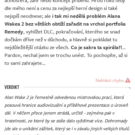
atmosféra, žánr nebo koncept příběhu. Hrou roku tedy
dle mého není a cenu za nejlepší herní design si také
nejspíš neodnese; ale
i tak mi nedělá problém Alana
Wakea 2 bez větších obtíží zařadit na vrchol portfolia
Remedy
, vyhlížet DLC, pokračování, kterého se snad
dočkám dříve než v důchodu, a hlavně si pokládat tu
nejdůležitější otázku ze všech.
Co je sakra ta spirála?!
…
Pardon, nechal jsem se trochu unést. To pochopíte, až si
to sami zahrajete…
Nahlásit chybu
VERDIKT
Alan Wake 2 je řemeslně odvedenou mistrovskou prací, která
posouvá hranice audiovizuální a příběhové prezentace o úroveň
dál. V něčem přece jenom strádá, určitě - zejména pak v
hratelnosti, ze které by se stále dalo vyždímat více. Dohromady
jde ale o unikátní zážitek, který se i v závalu jiných velkých titulů