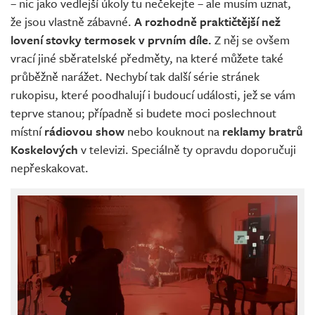
– nic jako vedlejší úkoly tu nečekejte – ale musím uznat,
že jsou vlastně zábavné.
A rozhodně praktičtější než
lovení stovky termosek v prvním díle.
Z něj se ovšem
vrací jiné sběratelské předměty, na které můžete také
průběžně narážet. Nechybí tak další série stránek
rukopisu, které poodhalují i budoucí události, jež se vám
teprve stanou; případně si budete moci poslechnout
místní
rádiovou show
nebo kouknout na
reklamy bratrů
Koskelových
v televizi. Speciálně ty opravdu doporučuji
nepřeskakovat.