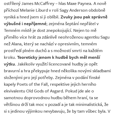
ostřílený James McCaffrey – hlas Maxe Paynea. A nově
příchozí Melanie Liburd v roli Sagy Anderson obdobně
vyniká a hned jsem si ji oblíbil.
Zvuky jsou pak správně
výbušné i nepříjemné
; zejména šeptání nepřátel v
Temném místě je dost znepokojující. Nejen to mě
přimělo více hrát za zdánlivě neohroženou agentku Sagu
než Alana, který se nachází v opresivním, temném
prostředí plném duchů a s možností smrti na každém
kroku.
Teoreticky jenom k hudbě bych měl menší
výtku
. Jakékoliv využití licencované hudby je opět
bravurní a hra překypuje hned několika novými skladbami
složenými pro její potřeby
.
Zejména v podání finské
kapely Poets of the Fall, respektive jejich herního
ekvivalentu Old Gods of Asgard. Pokud jde ale o
samotnou doprovodnou hudbu během hraní, ta se
většinou drží tak moc v pozadí a je tak minimalistická, že
si s jedinou výjimkou nevybavuju, že by tam vůbec byla. V