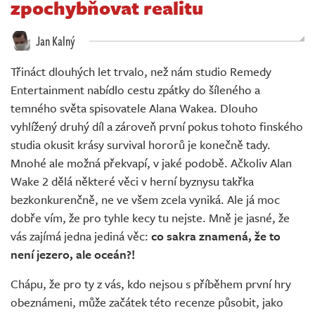
zpochybňovat realitu
Živě
Jan Kalný
Třináct dlouhých let trvalo, než nám studio Remedy
Entertainment nabídlo cestu zpátky do šíleného a
temného světa spisovatele Alana Wakea. Dlouho
vyhlížený druhý díl a zároveň první pokus tohoto finského
studia okusit krásy survival hororů je konečně tady.
Mnohé ale možná překvapí, v jaké podobě. Ačkoliv Alan
Wake 2 dělá některé věci v herní byznysu takřka
bezkonkurenčně, ne ve všem zcela vyniká. Ale já moc
dobře vím, že pro tyhle kecy tu nejste. Mně je jasné, že
vás zajímá jedna jediná věc:
co sakra znamená, že to
není jezero, ale oceán?!
Chápu, že pro ty z vás, kdo nejsou s příběhem první hry
obeznámeni, může začátek této recenze působit, jako