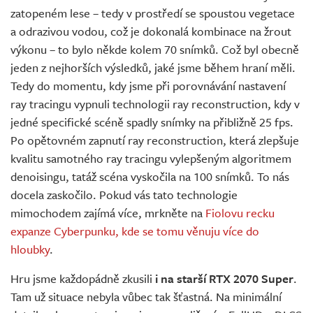
zatopeném lese – tedy v prostředí se spoustou vegetace
a odrazivou vodou, což je dokonalá kombinace na žrout
výkonu – to bylo někde kolem 70 snímků. Což byl obecně
jeden z nejhorších výsledků, jaké jsme během hraní měli.
Tedy do momentu, kdy jsme při porovnávání nastavení
ray tracingu vypnuli technologii ray reconstruction, kdy v
jedné specifické scéně spadly snímky na přibližně 25 fps.
Po opětovném zapnutí ray reconstruction, která zlepšuje
kvalitu samotného ray tracingu vylepšeným algoritmem
denoisingu, tatáž scéna vyskočila na 100 snímků. To nás
docela zaskočilo. Pokud vás tato technologie
mimochodem zajímá více, mrkněte na
Fiolovu recku
expanze Cyberpunku, kde se tomu věnuju více do
hloubky
.
Hru jsme každopádně zkusili
i na starší RTX 2070 Super
.
Tam už situace nebyla vůbec tak šťastná. Na minimální