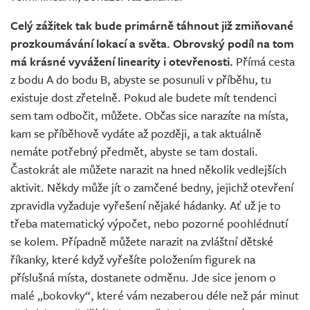
Celý zážitek tak bude primárně táhnout již zmiňované
prozkoumávání lokací a světa. Obrovský podíl na tom
má krásné vyvážení linearity i otevřenosti.
Přímá cesta
z bodu A do bodu B, abyste se posunuli v příběhu, tu
existuje dost zřetelně. Pokud ale budete mít tendenci
sem tam odbočit, můžete. Občas sice narazíte na místa,
kam se příběhově vydáte až později, a tak aktuálně
nemáte potřebný předmět, abyste se tam dostali.
Častokrát ale můžete narazit na hned několik vedlejších
aktivit. Někdy může jít o zamčené bedny, jejichž otevření
zpravidla vyžaduje vyřešení nějaké hádanky. Ať už je to
třeba matematický výpočet, nebo pozorné poohlédnutí
se kolem. Případně můžete narazit na zvláštní dětské
říkanky, které když vyřešíte položením figurek na
příslušná místa, dostanete odměnu. Jde sice jenom o
malé „bokovky“, které vám nezaberou déle než pár minut