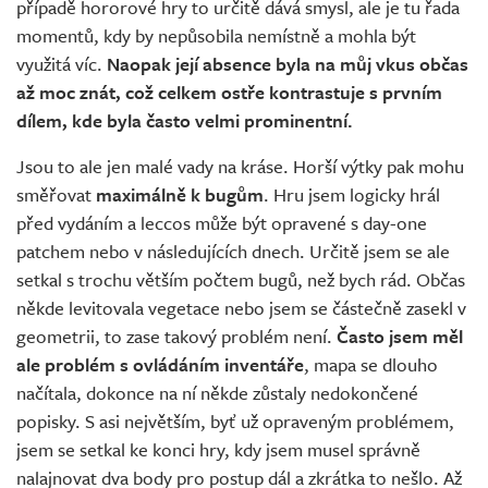
případě hororové hry to určitě dává smysl, ale je tu řada
momentů, kdy by nepůsobila nemístně a mohla být
využitá víc.
Naopak její absence byla na můj vkus občas
až moc znát, což celkem ostře kontrastuje s prvním
dílem, kde byla často velmi prominentní.
Jsou to ale jen malé vady na kráse. Horší výtky pak mohu
směřovat
maximálně k bugům
. Hru jsem logicky hrál
před vydáním a leccos může být opravené s day-one
patchem nebo v následujících dnech. Určitě jsem se ale
setkal s trochu větším počtem bugů, než bych rád. Občas
někde levitovala vegetace nebo jsem se částečně zasekl v
geometrii, to zase takový problém není.
Často jsem měl
ale problém s ovládáním inventáře
, mapa se dlouho
načítala, dokonce na ní někde zůstaly nedokončené
popisky. S asi největším, byť už opraveným problémem,
jsem se setkal ke konci hry, kdy jsem musel správně
nalajnovat dva body pro postup dál a zkrátka to nešlo. Až