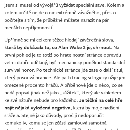
jsem si musel od vývojářů vyžádat speciální save. Kolem a
kolem určitě nejde o nic extrémně závažného, přesto
počítejte s tím, že průběžně můžete narazit na pár
menších nepříjemností.
Upřímně se mi celkem těžce hledají závěrečná slova,
která by dokázala to, co Alan Wake 2 je, shrnout
. Na
první pohled je to totiž po hratelnostní stránce opravdu
velmi dobře udělaný, byť mechanicky poněkud standardní
survival horor. Po technické stránce jde zase o další titul,
který posouvá hranice. Ale path tracing si logicky užije jen
omezené procento hráčů. A příběhově jde o něco, co se
nedá popsat jinak než jako „zážitek“, který ale vzhledem
ke své nátuře nebude pro každého.
Je těžké na celé hře
najít nějaká vyložená negativa
, která by moje nadšení
srážela. Stejně jako důvody, proč ji nedoporučit
komukoliv, komu se jen zčásti zamlouvá samotná