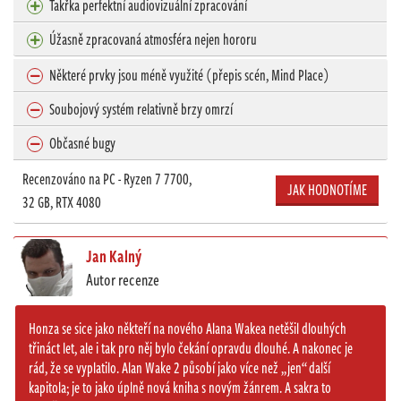
Takřka perfektní audiovizuální zpracování
Úžasně zpracovaná atmosféra nejen hororu
Některé prvky jsou méně využité (přepis scén, Mind Place)
Soubojový systém relativně brzy omrzí
Občasné bugy
Recenzováno na PC - Ryzen 7 7700,
JAK HODNOTÍME
32 GB, RTX 4080
Jan Kalný
Autor recenze
Honza se sice jako někteří na nového Alana Wakea netěšil dlouhých
třináct let, ale i tak pro něj bylo čekání opravdu dlouhé. A nakonec je
rád, že se vyplatilo. Alan Wake 2 působí jako více než „jen“ další
kapitola; je to jako úplně nová kniha s novým žánrem. A sakra to