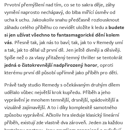
Prvotní přemýšlení nad tím, co se to sakra děje, záhy
vymění naprosto nechápavý, do blba mířící úsměv od
ucha k uchu. Jakoukoliv snahu předčasně rozlousknout
záhadu celého příběhu co nevidět uložíte k ledu a
budete
si jen užívat všechno to fantasmagorické dění kolem
vás
. Přesně tak, jak nás to baví; tak, jak to v Remedy umí
a tak, jak to dělal už první díl. Jen ještě divněji a děsivěji.
Spíše než o za vlasy přitažený temný thriller se tentokrát
jedná o čistokrevnější nadpřirozený horor
, oproti
kterému první díl působí upřímně jako příběh pro děti.
Právě tady studio Remedy s očekávaným druhým dílem
udělalo vůbec největší krok kupředu. Příběh a jeho
vyprávění je mnohem temnější, drsnější, spádovitější a
vizuálně zajímavější. A to i díky komplexitě samotného
způsobu vyprávění. Ačkoliv hra sleduje klasický lineární
příběh, existují zde vlastně dva zároveň. Jeden za každou
hratelnou postavu. Jsou navzájem propojené a ovlivňují