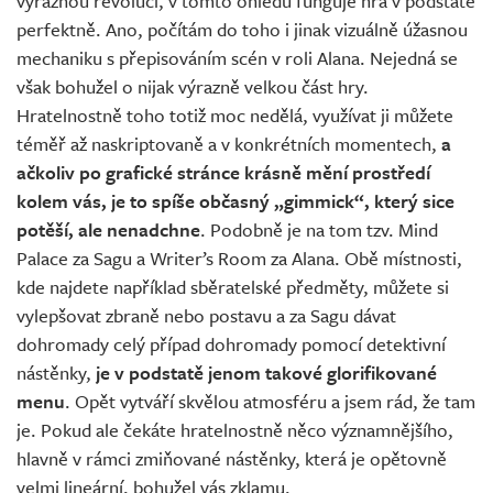
výraznou revoluci, v tomto ohledu funguje hra v podstatě
perfektně. Ano, počítám do toho i jinak vizuálně úžasnou
mechaniku s přepisováním scén v roli Alana. Nejedná se
však bohužel o nijak výrazně velkou část hry.
Hratelnostně toho totiž moc nedělá, využívat ji můžete
téměř až naskriptovaně a v konkrétních momentech,
a
ačkoliv po grafické stránce krásně mění prostředí
kolem vás, je to spíše občasný „gimmick“, který sice
potěší, ale nenadchne
. Podobně je na tom tzv. Mind
Palace za Sagu a Writer’s Room za Alana. Obě místnosti,
kde najdete například sběratelské předměty, můžete si
vylepšovat zbraně nebo postavu a za Sagu dávat
dohromady celý případ dohromady pomocí detektivní
nástěnky,
je v podstatě jenom takové glorifikované
menu
. Opět vytváří skvělou atmosféru a jsem rád, že tam
je. Pokud ale čekáte hratelnostně něco významnějšího,
hlavně v rámci zmiňované nástěnky, která je opětovně
velmi lineární, bohužel vás zklamu.