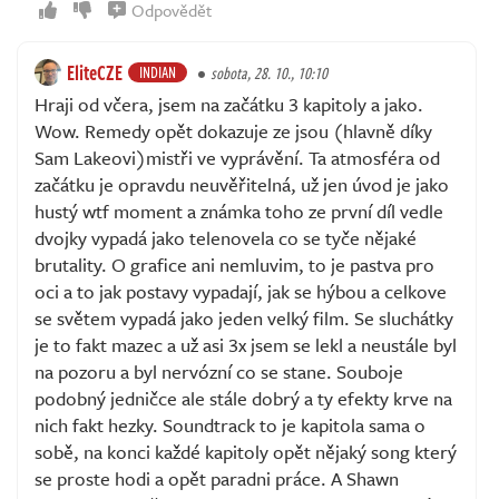
Odpovědět
EliteCZE
INDIAN
sobota, 28. 10., 10:10
Hraji od včera, jsem na začátku 3 kapitoly a jako.
Wow. Remedy opět dokazuje ze jsou (hlavně díky
Sam Lakeovi)mistři ve vyprávění. Ta atmosféra od
začátku je opravdu neuvěřitelná, už jen úvod je jako
hustý wtf moment a známka toho ze první díl vedle
dvojky vypadá jako telenovela co se tyče nějaké
brutality. O grafice ani nemluvim, to je pastva pro
oci a to jak postavy vypadají, jak se hýbou a celkove
se světem vypadá jako jeden velký film. Se sluchátky
je to fakt mazec a už asi 3x jsem se lekl a neustále byl
na pozoru a byl nervózní co se stane. Souboje
podobný jedničce ale stále dobrý a ty efekty krve na
nich fakt hezky. Soundtrack to je kapitola sama o
sobě, na konci každé kapitoly opět nějaký song který
se proste hodi a opět paradni práce. A Shawn