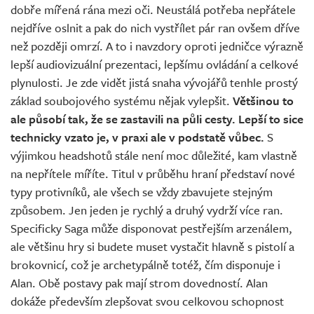
dobře mířená rána mezi oči. Neustálá potřeba nepřátele
nejdříve oslnit a pak do nich vystřílet pár ran ovšem dříve
než později omrzí. A to i navzdory oproti jedničce výrazně
lepší audiovizuální prezentaci, lepšímu ovládání a celkové
plynulosti. Je zde vidět jistá snaha vývojářů tenhle prostý
základ soubojového systému nějak vylepšit.
Většinou to
ale působí tak, že se zastavili na půli cesty. Lepší to sice
technicky vzato je, v praxi ale v podstatě vůbec.
S
výjimkou headshotů stále není moc důležité, kam vlastně
na nepřítele míříte. Titul v průběhu hraní představí nové
typy protivníků, ale všech se vždy zbavujete stejným
způsobem. Jen jeden je rychlý a druhý vydrží více ran.
Specificky Saga může disponovat pestřejším arzenálem,
ale většinu hry si budete muset vystačit hlavně s pistolí a
brokovnicí, což je archetypálně totéž, čím disponuje i
Alan. Obě postavy pak mají strom dovedností. Alan
dokáže především zlepšovat svou celkovou schopnost