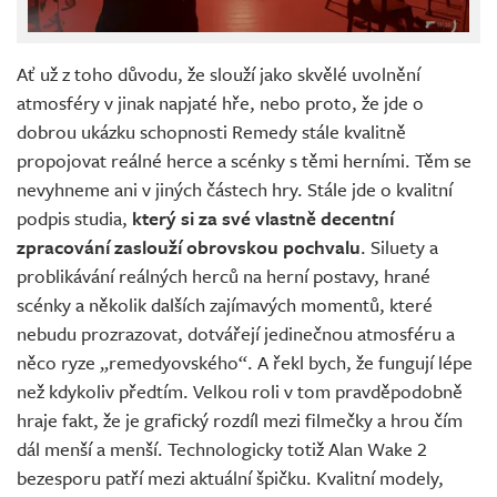
Ať už z toho důvodu, že slouží jako skvělé uvolnění
atmosféry v jinak napjaté hře, nebo proto, že jde o
dobrou ukázku schopnosti Remedy stále kvalitně
propojovat reálné herce a scénky s těmi herními. Těm se
nevyhneme ani v jiných částech hry. Stále jde o kvalitní
podpis studia,
který si za své vlastně decentní
zpracování zaslouží obrovskou pochvalu
. Siluety a
problikávání reálných herců na herní postavy, hrané
scénky a několik dalších zajímavých momentů, které
nebudu prozrazovat, dotvářejí jedinečnou atmosféru a
něco ryze „remedyovského“. A řekl bych, že fungují lépe
než kdykoliv předtím. Velkou roli v tom pravděpodobně
hraje fakt, že je grafický rozdíl mezi filmečky a hrou čím
dál menší a menší. Technologicky totiž Alan Wake 2
bezesporu patří mezi aktuální špičku. Kvalitní modely,