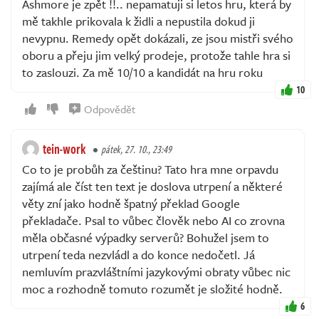
Ashmore je zpět !!.. nepamatuji si letos hru, která by
mě takhle prikovala k židli a nepustila dokud ji
nevypnu. Remedy opět dokázali, ze jsou mistři svého
oboru a přeju jim velký prodeje, protože tahle hra si
to zaslouzi. Za mě 10/10 a kandidát na hru roku
10
Odpovědět
tein-work
pátek, 27. 10., 23:49
Co to je probůh za češtinu? Tato hra mne orpavdu
zajímá ale číst ten text je doslova utrpení a některé
věty zní jako hodně špatný překlad Google
překladače. Psal to vůbec člověk nebo AI co zrovna
měla občasné výpadky serverů? Bohužel jsem to
utrpení teda nezvládl a do konce nedočetl. Já
nemluvím prazvláštními jazykovými obraty vůbec nic
moc a rozhodně tomuto rozumět je složité hodně.
6