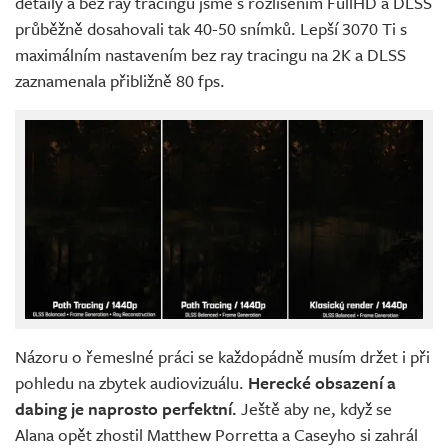
detaily a bez ray tracingu jsme s rozlišením FullHD a DLSS
průběžně dosahovali tak 40-50 snímků. Lepší 3070 Ti s
maximálním nastavením bez ray tracingu na 2K a DLSS
zaznamenala přibližně 80 fps.
Názoru o řemeslné práci se každopádně musím držet i při
pohledu na zbytek audiovizuálu.
Herecké obsazení a
dabing je naprosto perfektní.
Ještě aby ne, když se
Alana opět zhostil Matthew Porretta a Caseyho si zahrál