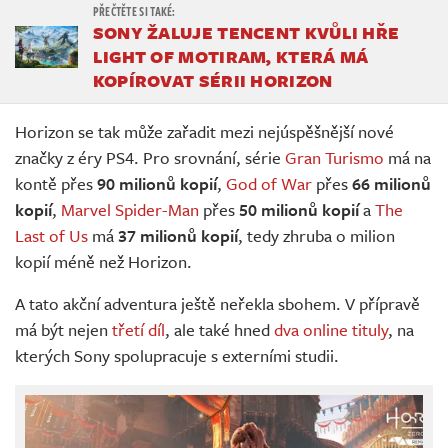
SONY ŽALUJE TENCENT KVŮLI HŘE
LIGHT OF MOTIRAM, KTERÁ MÁ
KOPÍROVAT SÉRII HORIZON
Horizon se tak může zařadit mezi nejúspěšnější nové
značky z éry PS4. Pro srovnání, série
Gran Turismo
má na
kontě přes
90 milionů kopií
,
God of War
přes
66 milionů
kopií
,
Marvel Spider-Man
přes
50 milionů kopií
a
The
Last of Us
má
37 milionů kopií
, tedy zhruba o milion
kopií méně než Horizon.
A tato akční adventura ještě neřekla sbohem. V přípravě
má být nejen
třetí díl
, ale také hned
dva online tituly
, na
kterých Sony spolupracuje s externími studii.