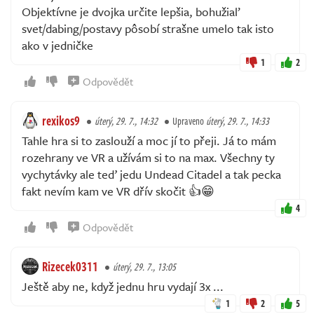
Objektívne je dvojka určite lepšia, bohužiaľ
svet/dabing/postavy pôsobí strašne umelo tak isto
ako v jedničke
1
2
Odpovědět
rexikos9
úterý, 29. 7., 14:32
Upraveno
úterý, 29. 7., 14:33
Tahle hra si to zaslouží a moc jí to přeji. Já to mám
rozehrany ve VR a užívám si to na max. Všechny ty
vychytávky ale teď jedu Undead Citadel a tak pecka
fakt nevím kam ve VR dřív skočit 👍😁
4
Odpovědět
Rizecek0311
úterý, 29. 7., 13:05
Ještě aby ne, když jednu hru vydají 3x ...
1
2
5