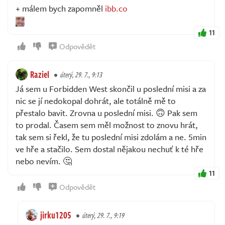
+ málem bych zapomněl
ibb.co
11
Odpovědět
Raziel
úterý, 29. 7., 9:13
Já sem u Forbidden West skončil u poslední misi a za
nic se jí nedokopal dohrát, ale totálně mě to
přestalo bavit. Zrovna u poslední misi. 🙃 Pak sem
to prodal. Časem sem měl možnost to znovu hrát,
tak sem si řekl, že tu poslední misi zdolám a ne. 5min
ve hře a stačilo. Sem dostal nějakou nechuť k té hře
nebo nevím. 🤔
11
Odpovědět
jirku1205
úterý, 29. 7., 9:19