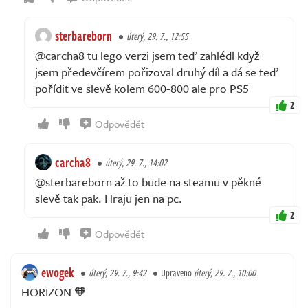
sterbareborn
úterý, 29. 7., 12:55
@carcha8 tu lego verzi jsem teď zahlédl když
jsem předevčírem pořizoval druhý díl a dá se teď
pořídit ve slevě kolem 600-800 ale pro PS5
2
Odpovědět
carcha8
úterý, 29. 7., 14:02
@sterbareborn až to bude na steamu v pěkné
slevě tak pak. Hraju jen na pc.
2
Odpovědět
ewogek
úterý, 29. 7., 9:42
Upraveno
úterý, 29. 7., 10:00
HORIZON 🧡