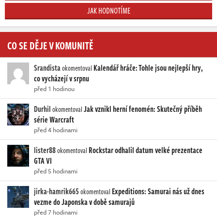
JAK HODNOTÍME
CO SE DĚJE V KOMUNITĚ
Srandista
Kalendář hráče: Tohle jsou nejlepší hry,
okomentoval
co vycházejí v srpnu
před 1 hodinou
Durhil
Jak vznikl herní fenomén: Skutečný příběh
okomentoval
série Warcraft
před 4 hodinami
lister88
Rockstar odhalil datum velké prezentace
okomentoval
GTA VI
před 5 hodinami
jirka-hamrik665
Expeditions: Samurai nás už dnes
okomentoval
vezme do Japonska v době samurajů
před 7 hodinami