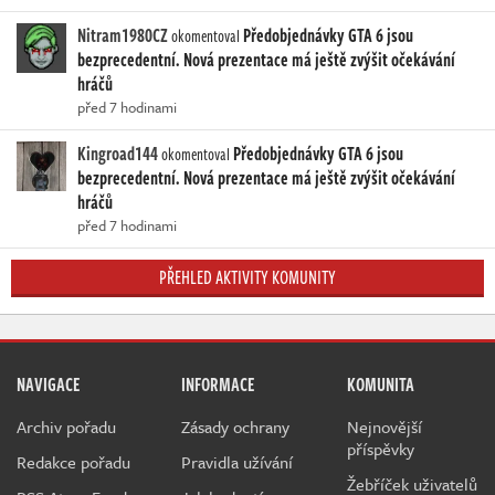
Nitram1980CZ
Předobjednávky GTA 6 jsou
okomentoval
bezprecedentní. Nová prezentace má ještě zvýšit očekávání
hráčů
před 7 hodinami
Kingroad144
Předobjednávky GTA 6 jsou
okomentoval
bezprecedentní. Nová prezentace má ještě zvýšit očekávání
hráčů
před 7 hodinami
PŘEHLED AKTIVITY KOMUNITY
NAVIGACE
INFORMACE
KOMUNITA
Archiv pořadu
Zásady ochrany
Nejnovější
příspěvky
Redakce pořadu
Pravidla užívání
Žebříček uživatelů