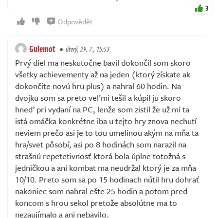
3
Odpovědět
Gulemot
úterý, 29. 7., 15:53
Prvý diel ma neskutočne bavil dokončil som skoro
všetky achievementy až na jeden (ktorý získate ak
dokončite novú hru plus) a nahral 60 hodin. Na
dvojku som sa preto veľmi tešil a kúpil ju skoro
hneď pri vydaní na PC, lenže som zistil že už mi ta
istá omáčka konkrétne iba u tejto hry znova nechutí
neviem prečo asi je to tou umelinou akým na mňa ta
hra/svet pôsobí, asi po 8 hodinách som narazil na
strašnú repetetivnosť ktorá bola úplne totožná s
jedničkou a ani kombat ma neudržal ktorý je za mňa
10/10. Preto som sa po 15 hodinach nútil hru dohrať
nakoniec som nahral ešte 25 hodin a potom pred
koncom s hrou sekol pretože absolútne ma to
nezaujímalo a ani nebavilo.