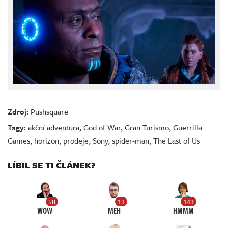
Zdroj:
Pushsquare
Tagy:
akční adventura
,
God of War
,
Gran Turismo
,
Guerrilla
Games
,
horizon
,
prodeje
,
Sony
,
spider-man
,
The Last of Us
LÍBIL SE TI ČLÁNEK?
58
13
143
WOW
MEH
HMMM