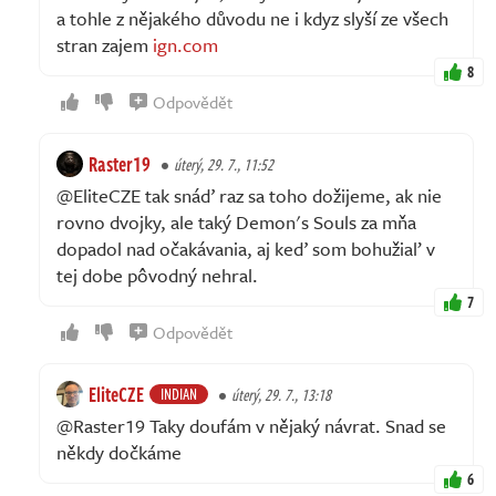
a tohle z nějakého důvodu ne i kdyz slyší ze všech
stran zajem
ign.com
8
Odpovědět
Raster19
úterý, 29. 7., 11:52
@EliteCZE tak snáď raz sa toho dožijeme, ak nie
rovno dvojky, ale taký Demon's Souls za mňa
dopadol nad očakávania, aj keď som bohužiaľ v
tej dobe pôvodný nehral.
7
Odpovědět
EliteCZE
INDIAN
úterý, 29. 7., 13:18
@Raster19 Taky doufám v nějaký návrat. Snad se
někdy dočkáme
6