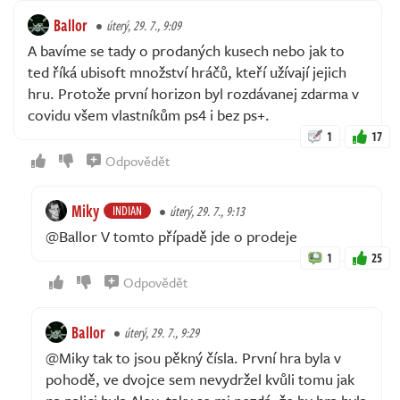
Ballor
úterý, 29. 7., 9:09
A bavíme se tady o prodaných kusech nebo jak to
ted říká ubisoft množství hráčů, kteří užívají jejich
hru. Protože první horizon byl rozdávanej zdarma v
covidu všem vlastníkům ps4 i bez ps+.
1
17
Odpovědět
Miky
INDIAN
úterý, 29. 7., 9:13
@Ballor V tomto případě jde o prodeje
1
25
Odpovědět
Ballor
úterý, 29. 7., 9:29
@Miky tak to jsou pěkný čísla. První hra byla v
pohodě, ve dvojce sem nevydržel kvůli tomu jak