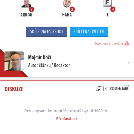
3
2
4
ARRGG
HAHA
F
SDÍLET NA FACEBOOK
SDÍLET NA TWITTER
Nahlásit chybu
Mojmír Kočí
Autor článku / Redaktor
DISKUZE
| 31 KOMENTÁŘŮ
Pro napsání komentáře musíš být přihlášen.
Přihlásit se