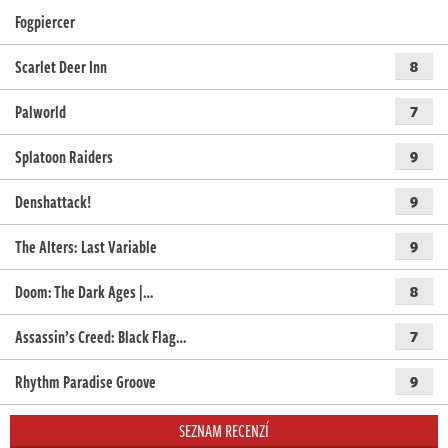
Fogpiercer
Scarlet Deer Inn
8
Palworld
7
Splatoon Raiders
9
Denshattack!
9
The Alters: Last Variable
9
Doom: The Dark Ages |…
8
Assassin’s Creed: Black Flag…
7
Rhythm Paradise Groove
9
SEZNAM RECENZÍ