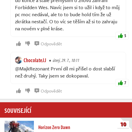
do konce a stále přemýšlím o znovu zahrání
Forbidden Wes. Navíc jsem si to užil i když to můj
pc moc nedával, ale to to bude hold tím že už
zkrátka nestačí. O to víc se těším až si to zahraju
na novém v plné kráse.
5
Odpovědět
ChocolateJJ
úterý, 29. 7., 10:11
@MajkRezonant První díl mi přišel o dost slabší
než druhý. Taky jsem se dokopaval.
7
Odpovědět
SOUVISEJÍCÍ
10
Horizon Zero Dawn