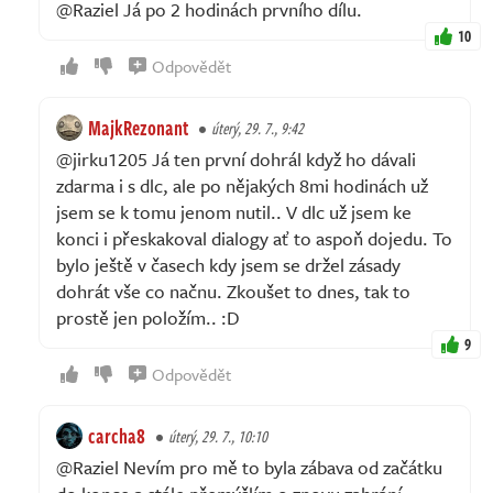
@Raziel Já po 2 hodinách prvního dílu.
10
Odpovědět
MajkRezonant
úterý, 29. 7., 9:42
@jirku1205 Já ten první dohrál když ho dávali
zdarma i s dlc, ale po nějakých 8mi hodinách už
jsem se k tomu jenom nutil.. V dlc už jsem ke
konci i přeskakoval dialogy ať to aspoň dojedu. To
bylo ještě v časech kdy jsem se držel zásady
dohrát vše co načnu. Zkoušet to dnes, tak to
prostě jen položím.. :D
9
Odpovědět
carcha8
úterý, 29. 7., 10:10
@Raziel Nevím pro mě to byla zábava od začátku