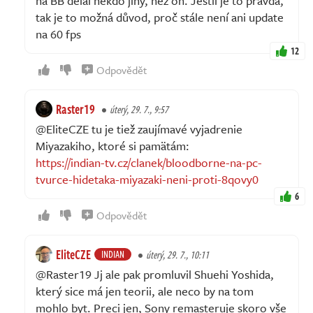
na BB dělal někdo jiný, než on. Jestli je to pravda,
tak je to možná důvod, proč stále není ani update
na 60 fps
12
Odpovědět
Raster19
úterý, 29. 7., 9:57
@EliteCZE tu je tiež zaujímavé vyjadrenie
Miyazakiho, ktoré si pamätám:
https://indian-tv.cz/clanek/bloodborne-na-pc-
tvurce-hidetaka-miyazaki-neni-proti-8qovy0
6
Odpovědět
EliteCZE
INDIAN
úterý, 29. 7., 10:11
@Raster19 Jj ale pak promluvil Shuehi Yoshida,
který sice má jen teorii, ale neco by na tom
mohlo byt. Preci jen, Sony remasteruje skoro vše