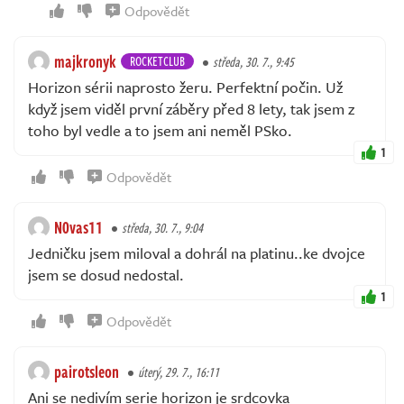
Odpovědět
majkronyk
ROCKETCLUB
středa, 30. 7., 9:45
Horizon sérii naprosto žeru. Perfektní počin. Už
když jsem viděl první záběry před 8 lety, tak jsem z
toho byl vedle a to jsem ani neměl PSko.
1
Odpovědět
N0vas11
středa, 30. 7., 9:04
Jedničku jsem miloval a dohrál na platinu..ke dvojce
jsem se dosud nedostal.
1
Odpovědět
pairotsleon
úterý, 29. 7., 16:11
Ani se nedivím serie horizon je srdcovka