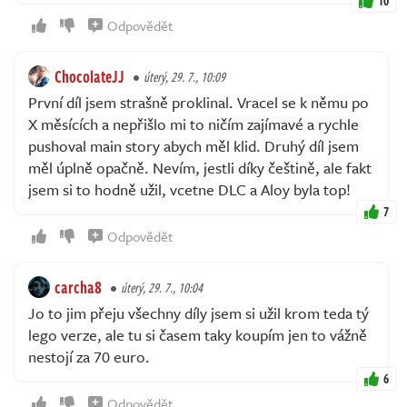
10
Odpovědět
ChocolateJJ
úterý, 29. 7., 10:09
První díl jsem strašně proklinal. Vracel se k němu po
X měsících a nepřišlo mi to ničím zajímavé a rychle
pushoval main story abych měl klid. Druhý díl jsem
měl úplně opačně. Nevím, jestli díky češtině, ale fakt
jsem si to hodně užil, vcetne DLC a Aloy byla top!
7
Odpovědět
carcha8
úterý, 29. 7., 10:04
Jo to jim přeju všechny díly jsem si užil krom teda tý
lego verze, ale tu si časem taky koupím jen to vážně
nestojí za 70 euro.
6
Odpovědět