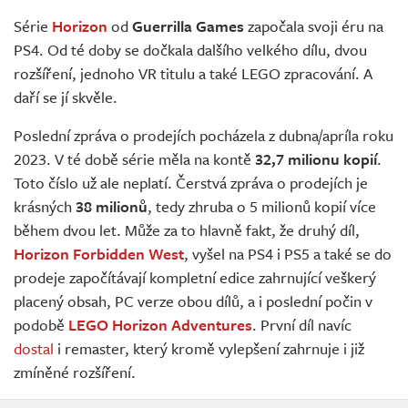
Živě
Série
Horizon
od
Guerrilla Games
započala svoji éru na
PS4. Od té doby se dočkala dalšího velkého dílu, dvou
rozšíření, jednoho VR titulu a také LEGO zpracování. A
daří se jí skvěle.
Poslední zpráva o prodejích pocházela z dubna/apríla roku
2023. V té době série měla na kontě
32,7 milionu kopií
.
Toto číslo už ale neplatí. Čerstvá zpráva o prodejích je
krásných
38 milionů
, tedy zhruba o 5 milionů kopií více
během dvou let. Může za to hlavně fakt, že druhý díl,
Horizon Forbidden West
, vyšel na PS4 i PS5 a také se do
prodeje započítávají kompletní edice zahrnující veškerý
placený obsah, PC verze obou dílů, a i poslední počin v
podobě
LEGO Horizon Adventures
. První díl navíc
dostal
i remaster, který kromě vylepšení zahrnuje i již
zmíněné rozšíření.