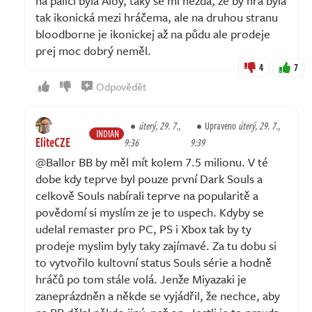
na palici byla Aloy, taky se mi nezdá, že by hra byla
tak ikonická mezi hráčema, ale na druhou stranu
bloodborne je ikonickej až na půdu ale prodeje
prej moc dobrý neměl.
4
7
Odpovědět
úterý, 29. 7.,
Upraveno
úterý, 29. 7.,
INDIAN
EliteCZE
9:36
9:39
@Ballor BB by měl mít kolem 7.5 milionu. V té
dobe kdy teprve byl pouze první Dark Souls a
celkově Souls nabírali teprve na popularitě a
povědomí si myslím ze je to uspech. Kdyby se
udelal remaster pro PC, PS i Xbox tak by ty
prodeje myslim byly taky zajímavé. Za tu dobu si
to vytvořilo kultovní status Souls série a hodně
hráčů po tom stále volá. Jenže Miyazaki je
zaneprázdněn a někde se vyjádřil, že nechce, aby