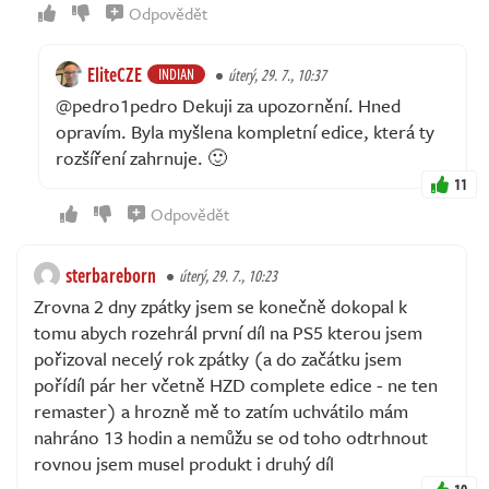
Odpovědět
EliteCZE
INDIAN
úterý, 29. 7., 10:37
@pedro1pedro Dekuji za upozornění. Hned
opravím. Byla myšlena kompletní edice, která ty
rozšíření zahrnuje. 🙂
11
Odpovědět
sterbareborn
úterý, 29. 7., 10:23
Zrovna 2 dny zpátky jsem se konečně dokopal k
tomu abych rozehrál první díl na PS5 kterou jsem
pořizoval necelý rok zpátky (a do začátku jsem
pořídíl pár her včetně HZD complete edice - ne ten
remaster) a hrozně mě to zatím uchvátilo mám
nahráno 13 hodin a nemůžu se od toho odtrhnout
rovnou jsem musel produkt i druhý díl