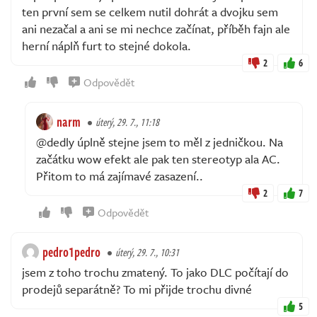
ten první sem se celkem nutil dohrát a dvojku sem
ani nezačal a ani se mi nechce začínat, příběh fajn ale
herní náplň furt to stejné dokola.
2
6
Odpovědět
narm
úterý, 29. 7., 11:18
@dedly úplně stejne jsem to měl z jedničkou. Na
začátku wow efekt ale pak ten stereotyp ala AC.
Přitom to má zajímavé zasazení..
2
7
Odpovědět
pedro1pedro
úterý, 29. 7., 10:31
jsem z toho trochu zmatený. To jako DLC počítají do
prodejů separátně? To mi přijde trochu divné
5