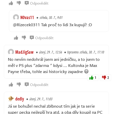
Odpovědět
N0vas11
středa, 30. 7., 9:01
@Rizecek0311 Tak proč to lidi 3x kupují? :D
Odpovědět
MadJigSaw
úterý, 29. 7., 12:56
Upraveno
středa, 30. 7., 17:10
No nevím nedohrál jsem ani jedničku, a to jsem to
měl v PS plus "zdarma " kdysi ... Kultovka je Max
Payne třeba, tohle asi historicky zapadne 😃
1
2
Odpovědět
dedly
úterý, 29. 7., 11:03
Já se bohužel nechal zblbnout tím jak je ta serie
super pecka nejlepší hra atd. a oba díly koupil na PC