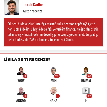
Jakub Kadlus
Autor recenze
Eri není budovatel ani stratég a vlastně ani u her moc nepřemýšlí, což
není úplně ideální u hry, kde se řeší ve velkém finance. Ale jak sám zjistil,
tak mezery v hratelnosti mu dovolily jet si svojí agresivní metodu „zabij,
nebo budeš zabit“ až do konce, a to je možná škoda.
LÍBILA SE TI RECENZE?
9
22
90
WOW
MEH
HMMM
1
3
12
ARRGG
HAHA
F