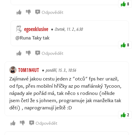
8
Odpovědět
egoexklusive
čtvrtek, 11. 2., 6:30
@Runa Taky tak
8
Odpovědět
T0M1N4UT
pondělí, 15. 3., 10:56
Zajímavé jakou cestu jeden z "otců" fps her urazil,
od fps, přes mobilní hříčky az po mafiánský Tycoon,
nápady ale pořád má, tak něco s rodinou (někde
jsem četl že s johnem, programuje jak manželka tak
děti) , naprogramují ještě :D
2
Odpovědět