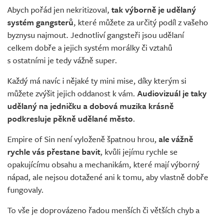
Abych pořád jen nekritizoval,
tak výborně je udělaný
systém gangsterů
, které můžete za určitý podíl z vašeho
byznysu najmout. Jednotliví gangsteři jsou udělaní
celkem dobře a jejich systém morálky či vztahů
s ostatními je tedy vážně super.
Každý má navíc i nějaké ty mini mise, díky kterým si
můžete zvýšit jejich oddanost k vám.
Audiovizuál je taky
udělaný na jedničku a dobová muzika krásně
podkresluje pěkně udělané město
.
Empire of Sin není vyloženě špatnou hrou,
ale vážně
rychle vás přestane bavit
, kvůli jejímu rychle se
opakujícímu obsahu a mechanikám, které mají výborný
nápad, ale nejsou dotažené ani k tomu, aby vlastně dobře
fungovaly.
To vše je doprovázeno řadou menších či větších chyb a