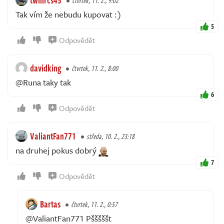
čtvrtek, 11. 2., 9:02
Tak vím že nebudu kupovat :)
5
Odpovědět
davidking
čtvrtek, 11. 2., 8:00
@Runa taky tak
6
Odpovědět
ValiantFan771
středa, 10. 2., 23:18
na druhej pokus dobrý
7
Odpovědět
Bartas
čtvrtek, 11. 2., 0:57
@ValiantFan771 Pšššššt