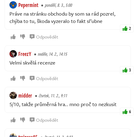
Pepermint
pondělí, 8. 3., 5:00
Práve na stránku obchodu by som sa rád pozrel,
chýba to tu, škoda vyzeralo to fakt sľubne
2
Odpovědět
FreezY
neděle, 14. 2., 14:15
Velmi skvělá recenze
3
Odpovědět
midder
čtvrtek, 11. 2., 9:11
5/10, takže průměrná hra.. mno proč to nezkusit
6
Odpovědět
twinrcs45