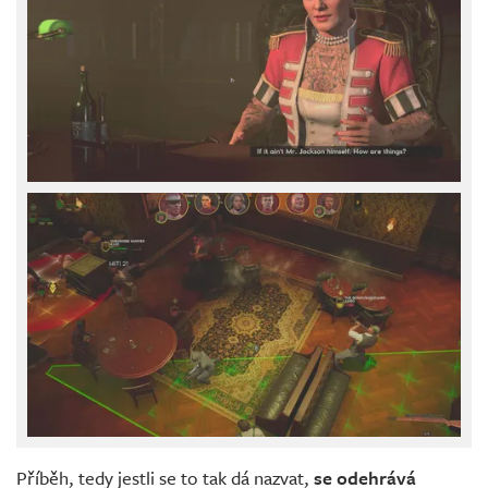
Příběh, tedy jestli se to tak dá nazvat,
se odehrává