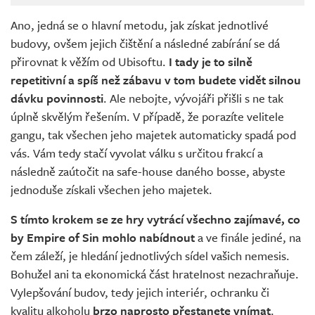
Ano, jedná se o hlavní metodu, jak získat jednotlivé
budovy, ovšem jejich čištění a následné zabírání se dá
přirovnat k věžím od Ubisoftu.
I tady je to silně
repetitivní a spíš než zábavu v tom budete vidět silnou
dávku povinnosti
. Ale nebojte, vývojáři přišli s ne tak
úplně skvělým řešením. V případě, že porazíte velitele
gangu, tak všechen jeho majetek automaticky spadá pod
vás. Vám tedy stačí vyvolat válku s určitou frakcí a
následně zaútočit na safe-house daného bosse, abyste
jednoduše získali všechen jeho majetek.
S tímto krokem se ze hry vytrácí všechno zajímavé, co
by Empire of Sin mohlo nabídnout
a ve finále jediné, na
čem záleží, je hledání jednotlivých sídel vašich nemesis.
Bohužel ani ta ekonomická část hratelnost nezachraňuje.
Vylepšování budov, tedy jejich interiér, ochranku či
kvalitu alkoholu
brzo naprosto přestanete vnímat
.