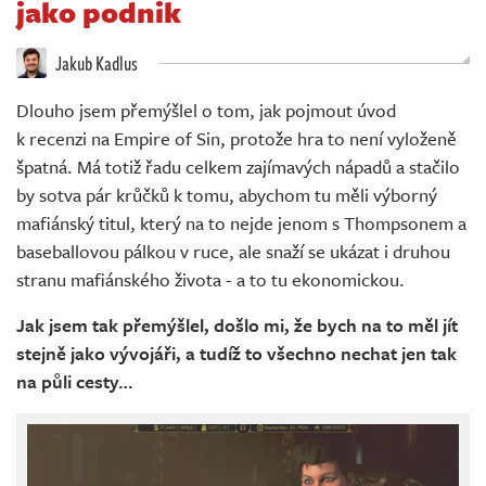
jako podnik
Živě
Jakub Kadlus
Dlouho jsem přemýšlel o tom, jak pojmout úvod
k recenzi na Empire of Sin, protože hra to není vyloženě
špatná. Má totiž řadu celkem zajímavých nápadů a stačilo
by sotva pár krůčků k tomu, abychom tu měli výborný
mafiánský titul, který na to nejde jenom s Thompsonem a
baseballovou pálkou v ruce, ale snaží se ukázat i druhou
stranu mafiánského života - a to tu ekonomickou.
Jak jsem tak přemýšlel, došlo mi, že bych na to měl jít
stejně jako vývojáři, a tudíž to všechno nechat jen tak
na půli cesty…