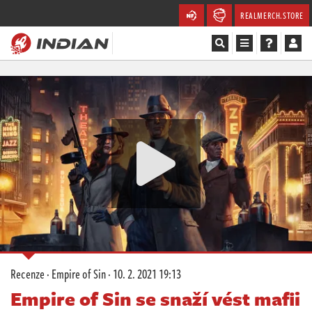
REALMERCH.STORE
Magazín
Recenze
Videa
Soutěže
Databáze
Komunita
Recenze
·
Empire of Sin
·
10. 2. 2021 19:13
Redakce
Empire of Sin se snaží vést mafii