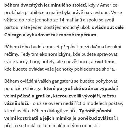
během dvacátých let minulého století
, kdy v Americe
probíhala prohibice a mafie byla právě na vzestupu. Vy se
vžijete do role jednoho ze 14 mafiánů a spolu se svojí
partou máte jeden dosti jednoduchý úkol:
ovládnout celé
Chicago a vybudovat tak mocné impérium.
Během toho budete muset přepínat mezi dvěma herními
režimy. Tedy tím
ekonomickým
, kde budete spravovat
svoje varny, bary, hotely, ale i nevěstince; a
real-time
,
kde budete ovládat vaše jednotky pohledem ze shora.
Během ovládání vašich gangsterů se budete pohybovat
po ulicích Chicaga,
které po grafické stránce vypadají
velmi pěkně a grafika, kterou zvolili vývojáři, městu
vážně sluší
. To už se ovšem nedá říct o modelech postav,
které uvidíte během dialogů ve hře.
Ty totiž působí
velmi kostrbatě a jejich mimika je poněkud zvláštní.
I
přesto se to dá celkem malému týmu odpustit.