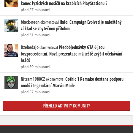
konec fyzických nosičů na krabicích PlayStationu 5
před 27 minutami
black-neon
Halo: Campaign Evolved je naleštěný
okomentoval
základ se zbytečnou přílohou
před 31 minutami
Dzebedajo
Předobjednávky GTA 6 jsou
okomentoval
bezprecedentní. Nová prezentace má ještě zvýšit očekávání
hráčů
před 50 minutami
Nitram1980CZ
Gothic 1 Remake dostane podporu
okomentoval
modů i legendární Marvin Mode
před 57 minutami
PŘEHLED AKTIVITY KOMUNITY