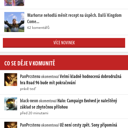
Warhorse nehodlá měnit recept na úspěch. Další Kingdom
Come…
62 komentářů
VÍCE NOVINEK
CO SE DĚJE V KOMUNITĚ
PanPrcstenu
Velmi kladně hodnocená dobrodružná
okomentoval
hra Road 96 bude mít pokračování
právě teď
black-neon
Halo: Campaign Evolved je naleštěný
okomentoval
základ se zbytečnou přílohou
před 20 minutami
PanPrcstenu
Už není cesty zpět. Sony připomíná
okomentoval