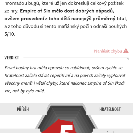
hromadou bugů, které už jen dokreslují celkový požitek
ze hry.
Empire of Sin mělo dost dobrých nápadů,
ovšem provedení z toho dělá nanejvýš průměrný titul
,
a z toho důvodu si tento mafiánský počin odnáší pouhých
5/10
.
Nahlásit chybu
VERDIKT
První hodiny hra měla opravdu co nabídnout, ovšem rychle se
hratelnost začala stávat repetitivní a na povrch začaly vyplouvat
všechny menší i větší chyby, které nakonec Empire of Sin škodí
víc, než by bylo milé.
PŘÍBĚH
HRATELNOST
5