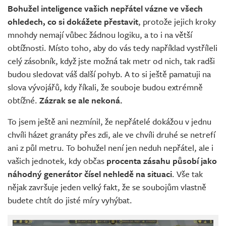
Bohužel inteligence vašich nepřátel vázne ve všech
ohledech, co si dokážete přestavit
, protože jejich kroky
mnohdy nemají vůbec žádnou logiku, a to i na větší
obtížnosti. Místo toho, aby do vás tedy například vystříleli
celý zásobník, když jste možná tak metr od nich, tak radši
budou sledovat váš další pohyb. A to si ještě pamatuji na
slova vývojářů, kdy říkali, že souboje budou extrémně
obtížné.
Zázrak se ale nekoná.
To jsem ještě ani nezmínil, že nepřátelé dokážou v jednu
chvíli házet granáty přes zdi, ale ve chvíli druhé se netrefí
ani z půl metru. To bohužel není jen neduh nepřátel, ale i
vašich jednotek, kdy občas
procenta zásahu působí jako
náhodný generátor čísel nehledě na situaci
. Vše tak
nějak završuje jeden velký fakt, že se soubojům vlastně
budete chtít do jisté míry vyhýbat.