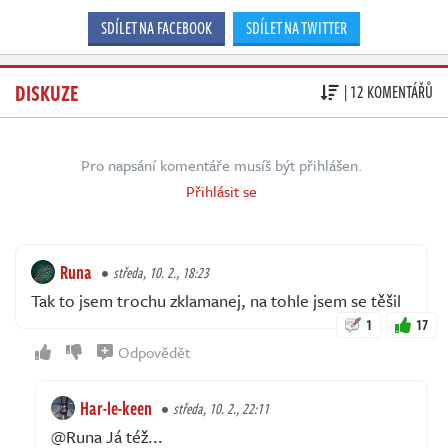
SDÍLET NA FACEBOOK
SDÍLET NA TWITTER
DISKUZE
| 12 KOMENTÁŘŮ
Pro napsání komentáře musíš být přihlášen.
Přihlásit se
Runa
středa, 10. 2., 18:23
Tak to jsem trochu zklamanej, na tohle jsem se těšil
1
17
Odpovědět
Har-le-keen
středa, 10. 2., 22:11
@Runa Já též...