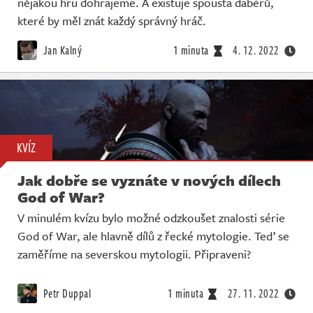
nějakou hru dohrajeme. A existuje spousta dabérů,
které by měl znát každý správný hráč.
Jan Kalný
1 minuta
4. 12. 2022
KVÍZ
Jak dobře se vyznáte v nových dílech
God of War?
V minulém kvízu bylo možné odzkoušet znalosti série
God of War, ale hlavně dílů z řecké mytologie. Teď se
zaměříme na severskou mytologii. Připraveni?
Petr Duppal
1 minuta
27. 11. 2022