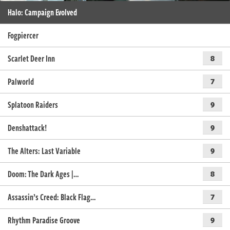
Halo: Campaign Evolved
Fogpiercer
Scarlet Deer Inn
8
Palworld
7
Splatoon Raiders
9
Denshattack!
9
The Alters: Last Variable
9
Doom: The Dark Ages |…
8
Assassin’s Creed: Black Flag…
7
Rhythm Paradise Groove
9