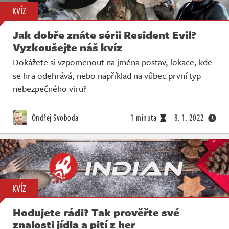
KVÍZ
Jak dobře znáte sérii Resident Evil?
Vyzkoušejte náš kvíz
Dokážete si vzpomenout na jména postav, lokace, kde
se hra odehrává, nebo například na vůbec první typ
nebezpečného viru?
Ondřej Svoboda
1 minuta
8. 1. 2022
KVÍZ
Hodujete rádi? Tak prověřte své
znalosti jídla a pití z her