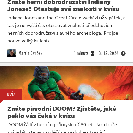
Znáte herní dobrodružství Indiany
Jonese? Otestuje své znalosti v kvízu
Indiana Jones and the Great Circle vychází už v pátek, a
tak je nejvyšší čas otestovat znalosti předchozích
herních dobrodružství slavného archeologa. Projde
pouze velký kajícník.
Martin Cvrček
1 minuta
3. 12. 2024
KVÍZ
Znáte původní DOOM? Zjistěte, jaké
peklo vás čeká v kvízu
DOOM řádí v herním průmyslu už 30 let. Jak dobře
znáte hit, kterému vděčíme za dodnes trvající