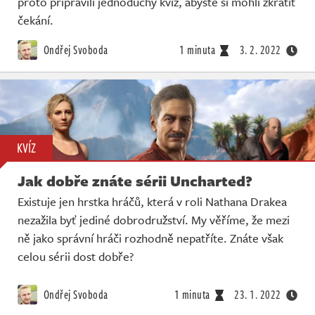
proto připravili jednoduchý kvíz, abyste si mohli zkrátit
čekání.
Ondřej Svoboda
1 minuta
3. 2. 2022
KVÍZ
Jak dobře znáte sérii Uncharted?
Existuje jen hrstka hráčů, která v roli Nathana Drakea
nezažila byť jediné dobrodružství. My věříme, že mezi
ně jako správní hráči rozhodně nepatříte. Znáte však
celou sérii dost dobře?
Ondřej Svoboda
1 minuta
23. 1. 2022