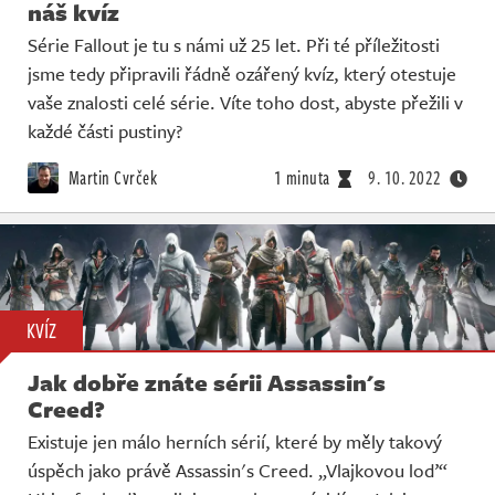
náš kvíz
Série Fallout je tu s námi už 25 let. Při té příležitosti
jsme tedy připravili řádně ozářený kvíz, který otestuje
vaše znalosti celé série. Víte toho dost, abyste přežili v
každé části pustiny?
Martin Cvrček
1 minuta
9. 10. 2022
KVÍZ
Jak dobře znáte sérii Assassin's
Creed?
Existuje jen málo herních sérií, které by měly takový
úspěch jako právě Assassin's Creed. „Vlajkovou loď“