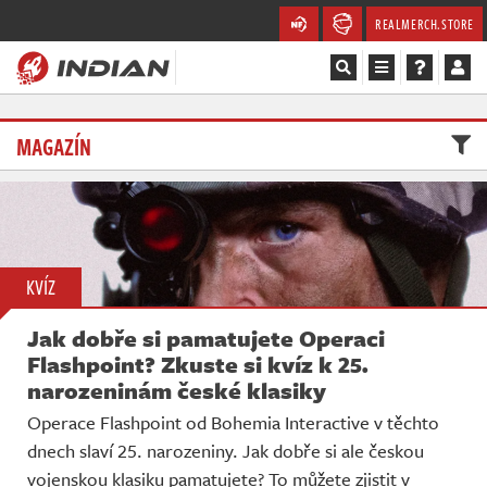
REALMERCH.STORE
Magazín
MAGAZÍN
Recenze
Videa
Soutěže
KVÍZ
Jak dobře si pamatujete Operaci
Databáze
Flashpoint? Zkuste si kvíz k 25.
narozeninám české klasiky
Komunita
Operace Flashpoint od Bohemia Interactive v těchto
Redakce
dnech slaví 25. narozeniny. Jak dobře si ale českou
vojenskou klasiku pamatujete? To můžete zjistit v