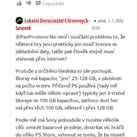
Odpovědět
Lokalni-Dorucovatel-Citronovych-
pátek, 3. 7. 2026,
Susenek
15:35
@PanPrcstenu No není i součástí problému to, že
některé hry jsou prakticky jen nosič licence se
základními daty, takže pak člověk stejně musí
stahovat přes internet?
Protože z určitého hlediska to jde pochopit.
Bluray má kapacitu "jen" 25-128 GB, v závislosti
na počtu vrstev. Přičemž PS používá (tady mě
když tak může někdo opravit) typicky jen 3 vrstvé
bluraye se 100 GB kapacitou, zatímco dost her
má přes těch 100 GB, některé i přes 128 GB.
Podle mě má Sony jednoduše v tomhle několik
cílů: omezit bazarové prodeje, dostrkat víc hráčů
do ofiko PS Store, vyhnout se tomu, že by museli