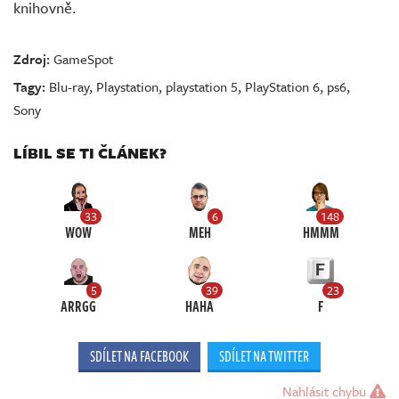
knihovně.
Zdroj:
GameSpot
Tagy:
Blu-ray
,
Playstation
,
playstation 5
,
PlayStation 6
,
ps6
,
Sony
LÍBIL SE TI ČLÁNEK?
33
6
148
WOW
MEH
HMMM
5
39
23
ARRGG
HAHA
F
SDÍLET NA FACEBOOK
SDÍLET NA TWITTER
Nahlásit chybu