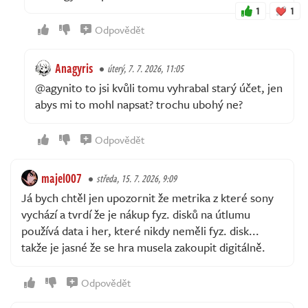
1
1
Odpovědět
Anagyris
úterý, 7. 7. 2026, 11:05
@agynito to jsi kvůli tomu vyhrabal starý účet, jen
abys mi to mohl napsat? trochu ubohý ne?
Odpovědět
majel007
středa, 15. 7. 2026, 9:09
Já bych chtěl jen upozornit že metrika z které sony
vychází a tvrdí že je nákup fyz. disků na útlumu
používá data i her, které nikdy neměli fyz. disk...
takže je jasné že se hra musela zakoupit digitálně.
Odpovědět