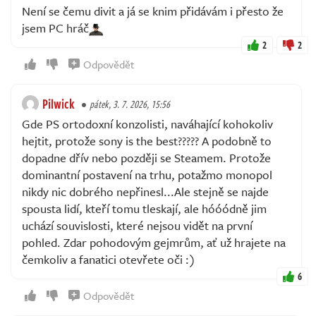
Není se čemu divit a já se knim přidávám i přesto že
jsem PC hráč
2
2
Odpovědět
Pilwick
pátek, 3. 7. 2026, 15:56
Gde PS ortodoxní konzolisti, naváhající kohokoliv
hejtit, protože sony is the best????? A podobně to
dopadne dřív nebo později se Steamem. Protože
dominantní postavení na trhu, potažmo monopol
nikdy nic dobrého nepřinesl...Ale stejně se najde
spousta lidí, kteří tomu tleskají, ale hóóódně jim
uchází souvislosti, které nejsou vidět na první
pohled. Zdar pohodovým gejmrům, ať už hrajete na
čemkoliv a fanatici otevřete oči :)
6
Odpovědět