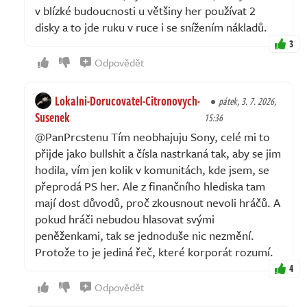
v blízké budoucnosti u většiny her používat 2
disky a to jde ruku v ruce i se snížením nákladů.
3
Odpovědět
Lokalni-Dorucovatel-Citronovych-
pátek, 3. 7. 2026,
Susenek
15:36
@PanPrcstenu Tím neobhajuju Sony, celé mi to
přijde jako bullshit a čísla nastrkaná tak, aby se jim
hodila, vím jen kolik v komunitách, kde jsem, se
přeprodá PS her. Ale z finančního hlediska tam
mají dost důvodů, proč zkousnout nevoli hráčů. A
pokud hráči nebudou hlasovat svými
peněženkami, tak se jednoduše nic nezmění.
Protože to je jediná řeč, které korporát rozumí.
4
Odpovědět