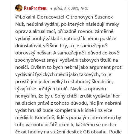
PanPrcstenu
pátek, 3. 7. 2026, 16:00
@Lokalni-Dorucovatel-Citronovych-Susenek
Nuž, neúplná vydání, po kterých následují mraky
oprav a aktualizací, případně rovnou záměrně
vydaný pouhý základ s nutností k němu posléze
doinstalovat většinu hry, to je samozřejmě
obrovský nešvar. A samozřejmě i důvod celkově
zpochybňovat smysl vydávání takových titulů na
nosiči. Ovšem to bych nebral jako argument proti
vydávání fyzických médií jako takových, to je
prostě jen jeden velký trestuhodný šlendrián,
týkající se určitých titulů. Navíc si opravdu
nemyslím, že by u Sony chtěli zrušit vydávání her
na discích právě z tohoto důvodu, nic jim nebrání
vydat hru až bude kompletní a klidně i na více
médiích. Konečně, lidé s pomalým internetem by
tuto variantu určitě ocenili, každému se nechce
čekat hodiny na stažení desítek GB obsahu. Podle