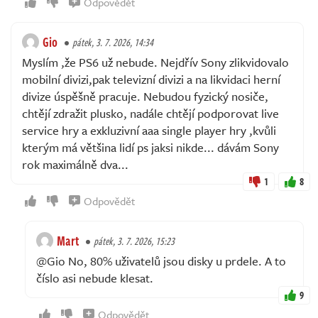
Odpovědět
Gio
pátek, 3. 7. 2026, 14:34
Myslím ,že PS6 už nebude. Nejdřív Sony zlikvidovalo
mobilní divizi,pak televizní divizi a na likvidaci herní
divize úspěšně pracuje. Nebudou fyzický nosiče,
chtějí zdražit plusko, nadále chtějí podporovat live
service hry a exkluzivní aaa single player hry ,kvůli
kterým má většina lidí ps jaksi nikde... dávám Sony
rok maximálně dva...
1
8
Odpovědět
Mart
pátek, 3. 7. 2026, 15:23
@Gio No, 80% uživatelů jsou disky u prdele. A to
číslo asi nebude klesat.
9
Odpovědět