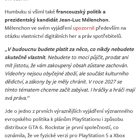
Humbuku si všiml také
francouzský politik a
prezidentský kandidát Jean-Luc Mélenchon
.
Mélenchon ve svém vyjádření
upozornil
především na
otázku vlastnictví digitálních her a práv spotřebitelů.
„
V budoucnu budete platit za něco, co nikdy nebudete
skutečně vlastnit
. Nebudete to moci půjčit, prodat ani
mít jistotu, že vám zakoupený obsah zůstane zachován.
Videohry nejsou obyčejné zboží, ale součást kulturního
dědictví, a zákony by je měly chránit. V roce 2027 se
tímto tématem chceme začít zabývat. I hráčky a hráči mají
svá práva.“
Jde o jedno z prvních výraznějších vyjádření významného
evropského politika k plánům PlayStationu i způsobu
distribuce GTA 6. Rockstar je první společností, co
oznámila, že ve fyzické verzi pro PlayStation 5 a Xbox