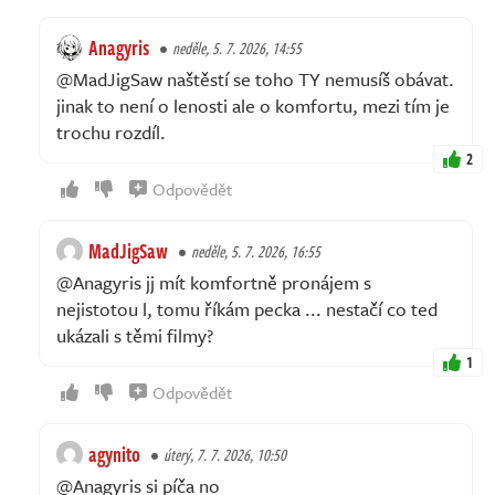
Anagyris
neděle, 5. 7. 2026, 14:55
@MadJigSaw naštěstí se toho TY nemusíš obávat.
jinak to není o lenosti ale o komfortu, mezi tím je
trochu rozdíl.
2
Odpovědět
MadJigSaw
neděle, 5. 7. 2026, 16:55
@Anagyris jj mít komfortně pronájem s
nejistotou l, tomu říkám pecka ... nestačí co ted
ukázali s těmi filmy?
1
Odpovědět
agynito
úterý, 7. 7. 2026, 10:50
@Anagyris si píča no