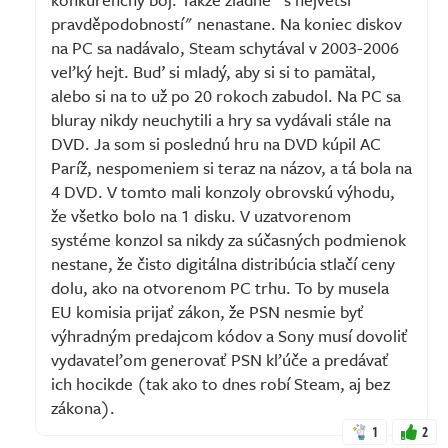
pravděpodobností" nenastane. Na koniec diskov
na PC sa nadávalo, Steam schytával v 2003-2006
veľký hejt. Buď si mladý, aby si si to pamätal,
alebo si na to už po 20 rokoch zabudol. Na PC sa
bluray nikdy neuchytili a hry sa vydávali stále na
DVD. Ja som si poslednú hru na DVD kúpil AC
Paríž, nespomeniem si teraz na názov, a tá bola na
4 DVD. V tomto mali konzoly obrovskú výhodu,
že všetko bolo na 1 disku. V uzatvorenom
systéme konzol sa nikdy za súčasných podmienok
nestane, že čisto digitálna distribúcia stlačí ceny
dolu, ako na otvorenom PC trhu. To by musela
EU komisia prijať zákon, že PSN nesmie byť
výhradným predajcom kódov a Sony musí dovoliť
vydavateľom generovať PSN kľúče a predávať
ich hocikde (tak ako to dnes robí Steam, aj bez
zákona).
1
2