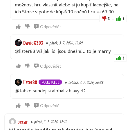
možnost hru vlastnit alebo si ju kupiť lacnejšie, na
ich Store v pohode kúpiš 10 ročnú hru za 69,90
3
5
Odpovědět
DavidX303
pátek, 3. 7. 2026, 13:09
@lister88 Víš jak lidi jsou dnešní... to je marný
3
Odpovědět
lister88
ROCKETCLUB
sobota, 4. 7. 2026, 20:38
@Jabko sundej si alobal z hlavy :D
Odpovědět
pecar
pátek, 3. 7. 2026, 12:10
Mě napadlo hned že to tak dopadne. Navíc pokud