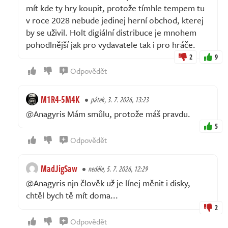
mít kde ty hry koupit, protože tímhle tempem tu
v roce 2028 nebude jedinej herní obchod, kterej
by se uživil. Holt digiální distribuce je mnohem
pohodlnější jak pro vydavatele tak i pro hráče.
2
9
Odpovědět
M1R4-5M4K
pátek, 3. 7. 2026, 13:23
@Anagyris Mám smůlu, protože máš pravdu.
5
Odpovědět
MadJigSaw
neděle, 5. 7. 2026, 12:29
@Anagyris njn člověk už je línej měnit i disky,
chtěl bych tě mít doma...
2
Odpovědět