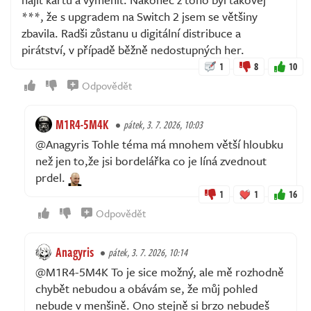
***, že s upgradem na Switch 2 jsem se většiny
zbavila. Radši zůstanu u digitální distribuce a
pirátství, v případě běžně nedostupných her.
1
8
10
Odpovědět
M1R4-5M4K
pátek, 3. 7. 2026, 10:03
@Anagyris Tohle téma má mnohem větší hloubku
než jen to,že jsi bordelářka co je líná zvednout
prdel.
1
1
16
Odpovědět
Anagyris
pátek, 3. 7. 2026, 10:14
@M1R4-5M4K To je sice možný, ale mě rozhodně
chybět nebudou a obávám se, že můj pohled
nebude v menšině. Ono stejně si brzo nebudeš