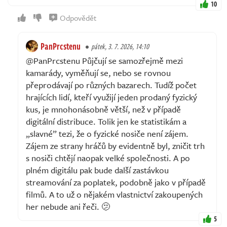
10
Odpovědět
PanPrcstenu
pátek, 3. 7. 2026, 14:10
@PanPrcstenu Půjčují se samozřejmě mezi
kamarády, vyměňují se, nebo se rovnou
přeprodávají po různých bazarech. Tudíž počet
hrajících lidí, kteří využijí jeden prodaný fyzický
kus, je mnohonásobně větší, než v případě
digitální distribuce. Tolik jen ke statistikám a
„slavné” tezi, že o fyzické nosiče není zájem.
Zájem ze strany hráčů by evidentně byl, zničit trh
s nosiči chtějí naopak velké společnosti. A po
plném digitálu pak bude další zastávkou
streamování za poplatek, podobně jako v případě
filmů. A to už o nějakém vlastnictví zakoupených
her nebude ani řeči. 🫤
5