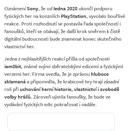
Živě
Oznámení
Sony
, že od
ledna 2028
ukončí podporu
fyzických her na konzolích
PlayStation
, vyvolalo bouřlivé
reakce. Proti rozhodnutí se postavila řada společností i
fanoušků, kteří se obávají, že další krok směrem k čistě
digitální budoucnosti bude znamenat konec skutečného
vlastnictví her.
Jedna z nejhlasitějších reakcí přišla od společnosti
iam8bit
, známé svými sběratelskými edicemi a fyzickými
verzemi her. Firma uvedla, že je zprávou
hluboce
zklamaná
a připomněla, že krabicové hry hrají zásadní
roli při
uchování herní historie, vlastnictví i svobodě
volby hráčů
. Zároveň ujistila fanoušky, že bude ve
vydávání fyzických edic pokračovat i nadále.