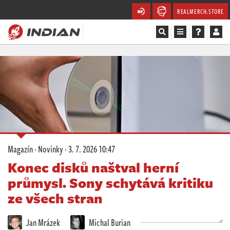
REALMERCH.STORE
Magazín
Recenze
Videa
Soutěže
Magazín
·
Novinky
·
3. 7. 2026 10:47
Databáze
Konec disků naštval herní
průmysl. Sony schytává kritiku
Komunita
ze všech stran
Redakce
Jan Mrázek
Michal Burian