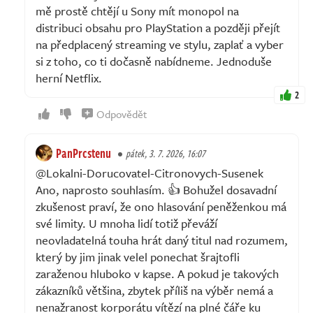
mě prostě chtějí u Sony mít monopol na
distribuci obsahu pro PlayStation a později přejít
na předplacený streaming ve stylu, zaplať a vyber
si z toho, co ti dočasně nabídneme. Jednoduše
herní Netflix.
2
Odpovědět
PanPrcstenu
pátek, 3. 7. 2026, 16:07
@Lokalni-Dorucovatel-Citronovych-Susenek
Ano, naprosto souhlasím. 👍 Bohužel dosavadní
zkušenost praví, že ono hlasování peněženkou má
své limity. U mnoha lidí totiž převáží
neovladatelná touha hrát daný titul nad rozumem,
který by jim jinak velel ponechat šrajtofli
zaraženou hluboko v kapse. A pokud je takových
zákazníků většina, zbytek příliš na výběr nemá a
nenažranost korporátu vítězí na plné čáře ku