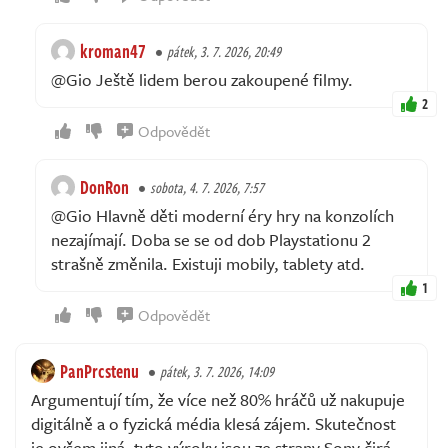
kroman47
pátek, 3. 7. 2026, 20:49
@Gio Ještě lidem berou zakoupené filmy.
2
Odpovědět
DonRon
sobota, 4. 7. 2026, 7:57
@Gio Hlavně děti moderní éry hry na konzolích
nezajímají. Doba se se od dob Playstationu 2
strašně změnila. Existuji mobily, tablety atd.
1
Odpovědět
PanPrcstenu
pátek, 3. 7. 2026, 14:09
Argumentují tím, že více než 80% hráčů už nakupuje
digitálně a o fyzická média klesá zájem. Skutečnost
je ovšem jiná, tyto výroky jsou ze strany Sony čirá