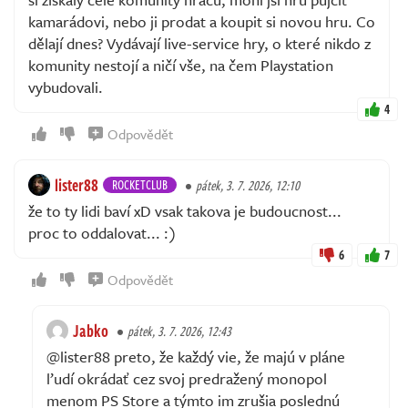
kamarádovi, nebo ji prodat a koupit si novou hru. Co
dělají dnes? Vydávají live-service hry, o které nikdo z
komunity nestojí a ničí vše, na čem Playstation
vybudovali.
4
Odpovědět
lister88
ROCKETCLUB
pátek, 3. 7. 2026, 12:10
že to ty lidi baví xD vsak takova je budoucnost...
proc to oddalovat... :)
6
7
Odpovědět
Jabko
pátek, 3. 7. 2026, 12:43
@lister88 preto, že každý vie, že majú v pláne
ľudí okrádať cez svoj predražený monopol
menom PS Store a týmto im zrušia poslednú