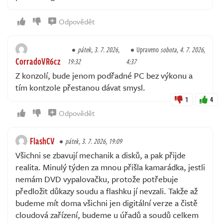
Odpovědět
pátek, 3. 7. 2026,
Upraveno
sobota, 4. 7. 2026,
CorradoVR6cz
19:32
4:37
Z konzolí, bude jenom podřadné PC bez výkonu a
tím kontzole přestanou dávat smysl.
1
4
Odpovědět
FlashCV
pátek, 3. 7. 2026, 19:09
Všichni se zbavují mechanik a disků, a pak přijde
realita. Minulý týden za mnou přišla kamarádka, jestli
nemám DVD vypalovačku, protože potřebuje
předložit důkazy soudu a flashku jí nevzali. Takže až
budeme mít doma všichni jen digitální verze a čistě
cloudová zařízení, budeme u úřadů a soudů celkem