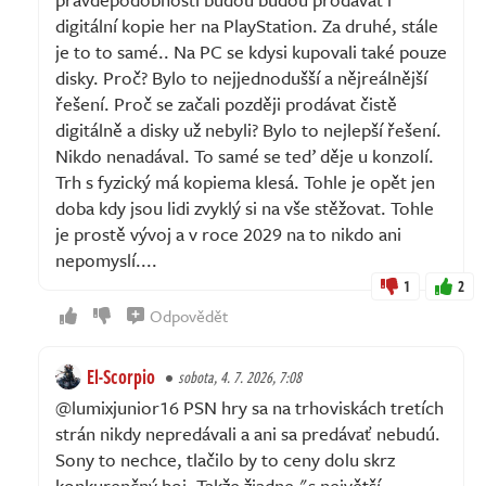
digitální kopie her na PlayStation. Za druhé, stále
je to to samé.. Na PC se kdysi kupovali také pouze
disky. Proč? Bylo to nejjednodušší a nějreálnější
řešení. Proč se začali později prodávat čistě
digitálně a disky už nebyli? Bylo to nejlepší řešení.
Nikdo nenadával. To samé se teď děje u konzolí.
Trh s fyzický má kopiema klesá. Tohle je opět jen
doba kdy jsou lidi zvyklý si na vše stěžovat. Tohle
je prostě vývoj a v roce 2029 na to nikdo ani
nepomyslí....
1
2
Odpovědět
El-Scorpio
sobota, 4. 7. 2026, 7:08
@lumixjunior16 PSN hry sa na trhoviskách tretích
strán nikdy nepredávali a ani sa predávať nebudú.
Sony to nechce, tlačilo by to ceny dolu skrz
konkurenčný boj. Takže žiadne "s největší