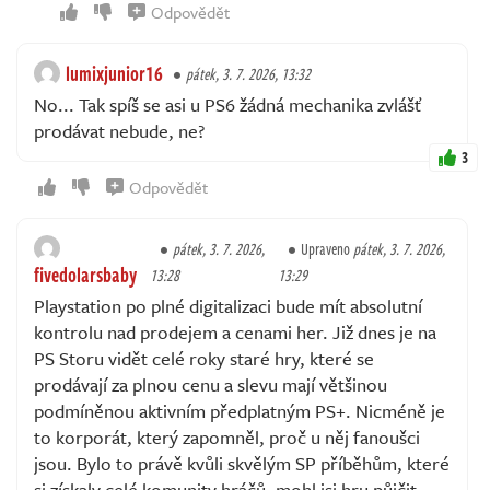
Odpovědět
lumixjunior16
pátek, 3. 7. 2026, 13:32
No... Tak spíš se asi u PS6 žádná mechanika zvlášť
prodávat nebude, ne?
3
Odpovědět
pátek, 3. 7. 2026,
Upraveno
pátek, 3. 7. 2026,
fivedolarsbaby
13:28
13:29
Playstation po plné digitalizaci bude mít absolutní
kontrolu nad prodejem a cenami her. Již dnes je na
PS Storu vidět celé roky staré hry, které se
prodávají za plnou cenu a slevu mají většinou
podmíněnou aktivním předplatným PS+. Nicméně je
to korporát, který zapomněl, proč u něj fanoušci
jsou. Bylo to právě kvůli skvělým SP příběhům, které
si získaly celé komunity hráčů, mohl jsi hru půjčit