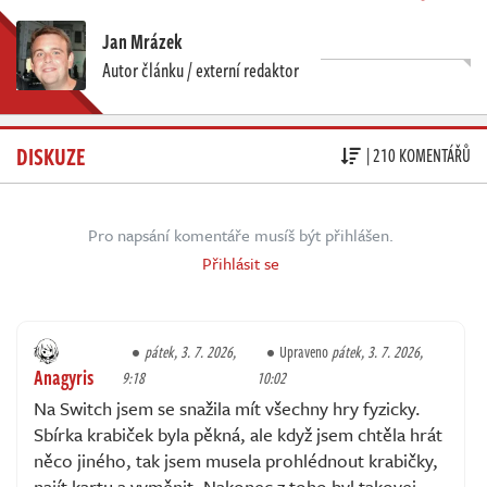
Jan Mrázek
Autor článku / externí redaktor
DISKUZE
| 210 KOMENTÁŘŮ
Pro napsání komentáře musíš být přihlášen.
Přihlásit se
pátek, 3. 7. 2026,
Upraveno
pátek, 3. 7. 2026,
Anagyris
9:18
10:02
Na Switch jsem se snažila mít všechny hry fyzicky.
Sbírka krabiček byla pěkná, ale když jsem chtěla hrát
něco jiného, tak jsem musela prohlédnout krabičky,
najít kartu a vyměnit. Nakonec z toho byl takovej