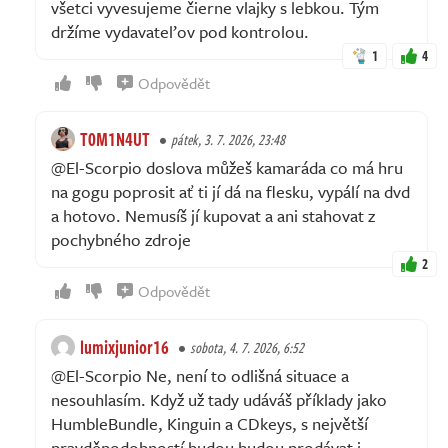
všetci vyvesujeme čierne vlajky s lebkou. Tým
držíme vydavateľov pod kontrolou.
1
4
Odpovědět
T0M1N4UT
pátek, 3. 7. 2026, 23:48
@El-Scorpio doslova můžeš kamaráda co má hru
na gogu poprosit ať ti jí dá na flesku, vypálí na dvd
a hotovo. Nemusíš jí kupovat a ani stahovat z
pochybného zdroje
2
Odpovědět
lumixjunior16
sobota, 4. 7. 2026, 6:52
@El-Scorpio Ne, není to odlišná situace a
nesouhlasím. Když už tady udáváš příklady jako
HumbleBundle, Kinguin a CDkeys, s největší
pravděpodobností budou budou prodávat i