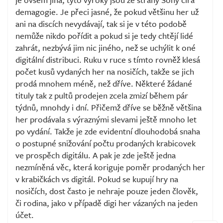
demagogie. Je přeci jasné, že pokud většinu her už
ani na discích nevydávají, tak si je v této podobě
nemůže nikdo pořídit a pokud si je tedy chtějí lidé
zahrát, nezbývá jim nic jiného, než se uchýlit k oné
digitální distribuci. Ruku v ruce s tímto rovněž klesá
počet kusů vydaných her na nosičích, takže se jich
prodá mnohem méně, než dříve. Některé žádané
tituly tak z pultů prodejen zcela zmizí během pár
týdnů, mnohdy i dní. Přičemž dříve se běžně většina
her prodávala s výraznými slevami ještě mnoho let
po vydání. Takže je zde evidentní dlouhodobá snaha
o postupné snižování počtu prodaných krabicovek
ve prospěch digitálu. A pak je zde ještě jedna
nezmíněná věc, která koriguje poměr prodaných her
v krabičkách vs digitál. Pokud se kupují hry na
nosičích, dost často je nehraje pouze jeden člověk,
či rodina, jako v případě digi her vázaných na jeden
účet.