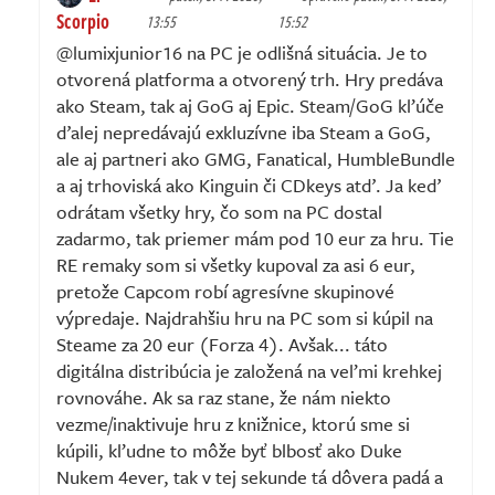
Scorpio
13:55
15:52
@lumixjunior16 na PC je odlišná situácia. Je to
otvorená platforma a otvorený trh. Hry predáva
ako Steam, tak aj GoG aj Epic. Steam/GoG kľúče
ďalej nepredávajú exkluzívne iba Steam a GoG,
ale aj partneri ako GMG, Fanatical, HumbleBundle
a aj trhoviská ako Kinguin či CDkeys atď. Ja keď
odrátam všetky hry, čo som na PC dostal
zadarmo, tak priemer mám pod 10 eur za hru. Tie
RE remaky som si všetky kupoval za asi 6 eur,
pretože Capcom robí agresívne skupinové
výpredaje. Najdrahšiu hru na PC som si kúpil na
Steame za 20 eur (Forza 4). Avšak... táto
digitálna distribúcia je založená na veľmi krehkej
rovnováhe. Ak sa raz stane, že nám niekto
vezme/inaktivuje hru z knižnice, ktorú sme si
kúpili, kľudne to môže byť blbosť ako Duke
Nukem 4ever, tak v tej sekunde tá dôvera padá a