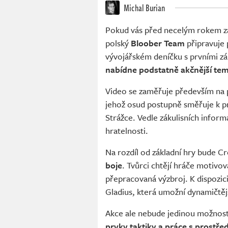
Michal Burian
Pokud vás před necelým rokem za
polský
Bloober Team
připravuje
vývojářském deníčku s prvními zá
nabídne podstatně akčnější te
Video se zaměřuje především na p
jehož osud postupně směřuje k pr
Strážce. Vedle zákulisních informa
hratelnosti.
Na rozdíl od základní hry bude C
boje
. Tvůrci chtějí hráče motivov
přepracovaná výzbroj. K dispozici 
Gladius, která umožní dynamičtěj
Akce ale nebude jedinou možností
prvky taktiky a práce s prostře