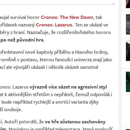
ujal survival horor
Cronos: The New Dawn
, tak
 přídavek nazvaný
Cronos: Lazarus
. Ten se ukázal ve
běry z hraní. Naznačuje, že rozšířeníloňského hororu
mpo než původní hra
.
ředstavení nové kapitoly příběhu a hlavního hrdiny,
oměně v postavu, kterou fanoušci univerza znají jako
cí ale vývojáři ukázali i několik ukázek samotné
ronos: Lazarus
výrazně více sázet na agresivní styl
at k aktivnějším střetům s nepřáteli, čemuž odpovídá i
bude například rychlejší a smrtící varianta dýky
ší souboje.
. Autoři potvrdili, že
ve hře zůstanou zachovány
dím
. Novinkou je například teleportace, která poslouží