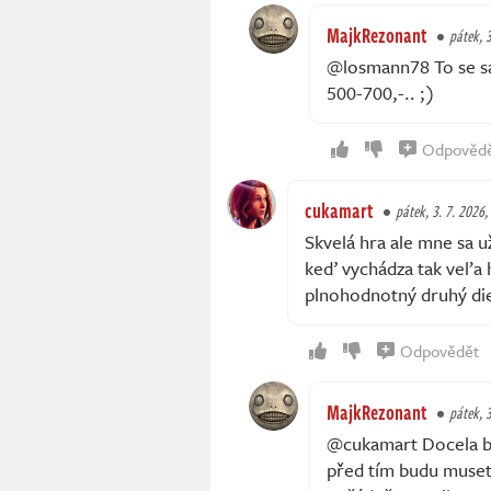
MajkRezonant
pátek, 3
@losmann78 To se sa
500-700,-.. ;)
Odpověd
cukamart
pátek, 3. 7. 2026,
Skvelá hra ale mne sa u
keď vychádza tak veľa h
plnohodnotný druhý die
Odpovědět
MajkRezonant
pátek, 3
@cukamart Docela byc
před tím budu muset