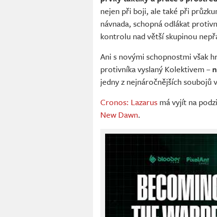
nejen při boji, ale také při prů
návnada, schopná odlákat protivn
kontrolu nad větší skupinou nepřá
Ani s novými schopnostmi však hr
protivníka vyslaný Kolektivem –
n
jedny z nejnáročnějších soubojů v
Cronos: Lazarus
má vyjít na podz
New Dawn
.