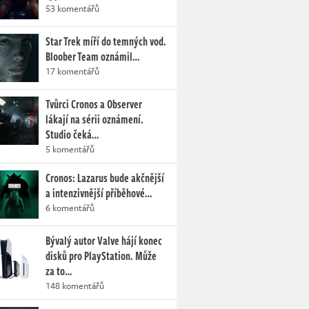
53 komentářů
Star Trek míří do temných vod.
Bloober Team oznámil…
17 komentářů
Tvůrci Cronos a Observer
lákají na sérii oznámení.
Studio čeká…
5 komentářů
Cronos: Lazarus bude akčnější
a intenzivnější příběhové…
6 komentářů
Bývalý autor Valve hájí konec
disků pro PlayStation. Může
za to…
148 komentářů