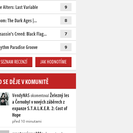
e Alters: Last Variable
9
om: The Dark Ages |…
8
sassin’s Creed: Black Flag…
7
ythm Paradise Groove
9
SEZNAM RECENZÍ
JAK HODNOTÍME
O SE DĚJE V KOMUNITĚ
VendyNAS
Železný les
okomentoval
a Černobyl v nových záběrech z
expanze S.T.A.L.K.E.R. 2: Cost of
Hope
před 10 minutami