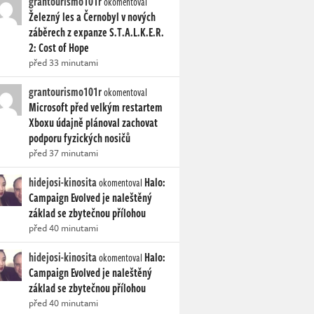
grantourismo101r
okomentoval
Železný les a Černobyl v nových
záběrech z expanze S.T.A.L.K.E.R.
2: Cost of Hope
před 33 minutami
grantourismo101r
okomentoval
Microsoft před velkým restartem
Xboxu údajně plánoval zachovat
podporu fyzických nosičů
před 37 minutami
hidejosi-kinosita
Halo:
okomentoval
Campaign Evolved je naleštěný
základ se zbytečnou přílohou
před 40 minutami
hidejosi-kinosita
Halo:
okomentoval
Campaign Evolved je naleštěný
základ se zbytečnou přílohou
před 40 minutami