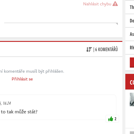
Nahlásit chybu
Th
Do
As
Rh
| 6 KOMENTÁŘŮ
ní komentáře musíš být přihlášen.
Přihlásit se
C
6, 16:24
 to tak může stát?
2