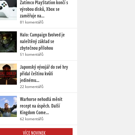
Zatímco PlayStation končí s
výrobou disků, Xbox se
zaměřuje na…
81 komentářů
Halo: Campaign Evolved je
naleštěný základ se
zbytečnou přílohou
51 komentářů
Japonský vývojář do své hry
přidal češtinu kvůli
jedinému…
22 komentářů
Warhorse nehodlá měnit
recept na úspěch. Další
Kingdom Come…
62 komentářů
VÍCE NOVINEK