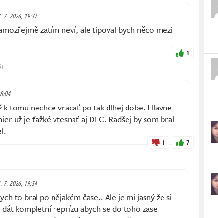
. 7. 2026, 19:32
mozřejmě zatím neví, ale tipoval bych něco mezi
1
ět
 8:04
ž k tomu nechce vracať po tak dlhej dobe. Hlavne
ier už je ťažké vtesnať aj DLC. Radšej by som bral
l.
1
7
. 7. 2026, 19:34
h to bral po nějakém čase.. Ale je mi jasný že si
 dát kompletní reprízu abych se do toho zase