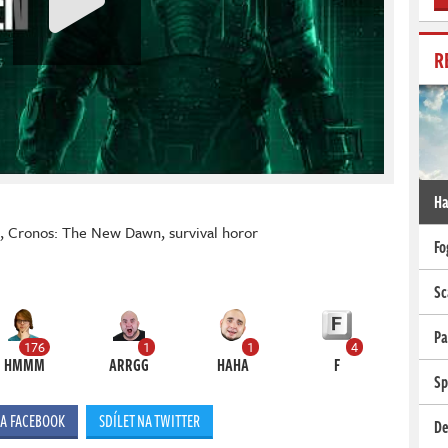
R
Ha
,
Cronos: The New Dawn
,
survival horor
Fo
Sc
Pa
176
1
1
4
HMMM
ARRGG
HAHA
F
Sp
NA FACEBOOK
SDÍLET NA TWITTER
De