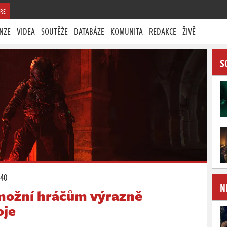
RE
NZE
VIDEA
SOUTĚŽE
DATABÁZE
KOMUNITA
REDAKCE
ŽIVĚ
S
:40
N
možní hráčům výrazně
oje