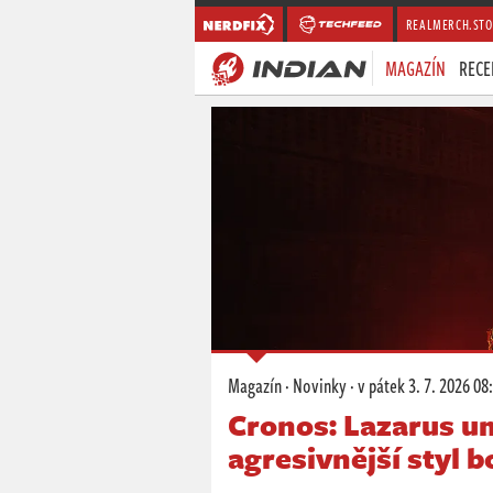
REALMERCH.STO
MAGAZÍN
RECE
Magazín
·
Novinky
·
v pátek
3. 7. 2026 08
Cronos: Lazarus u
agresivnější styl b