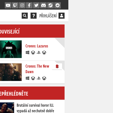
PŘIHLÁŠENÍ
OUVISEJÍCÍ
Cronos: Lazarus
8
Cronos: The New
Dawn
EPŘEHLÉDNĚTE
Brutální survival horor ILL
vypadá až nechutně dobře