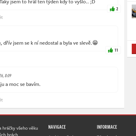
Taky jsem to hrál ten týden kdy to vyšlo.. ;D
2
ět
 dřív jsem se k ní nedostal a byla ve slevě.😁
11
26, 8:09
ju a moc se bavím.
ět
NAVIGACE
INFORMACE
 a hráčky všeho věku
ých hrách.