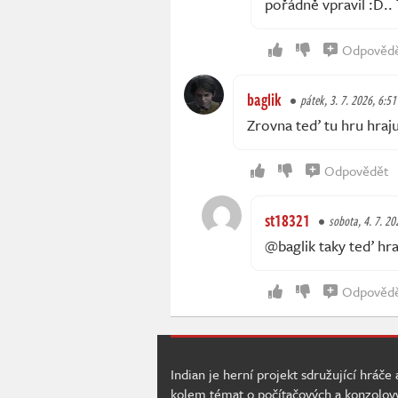
pořádně vpravil :D.. 
Odpověd
baglik
pátek, 3. 7. 2026, 6:51
Zrovna teď tu hru hraju,
Odpovědět
st18321
sobota, 4. 7. 20
@baglik taky teď hra
Odpověd
Indian je herní projekt sdružující hráče
kolem témat o počítačových a konzolov