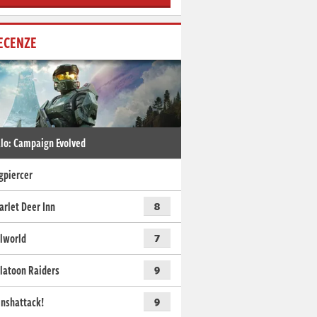
ECENZE
lo: Campaign Evolved
gpiercer
arlet Deer Inn
8
lworld
7
latoon Raiders
9
nshattack!
9