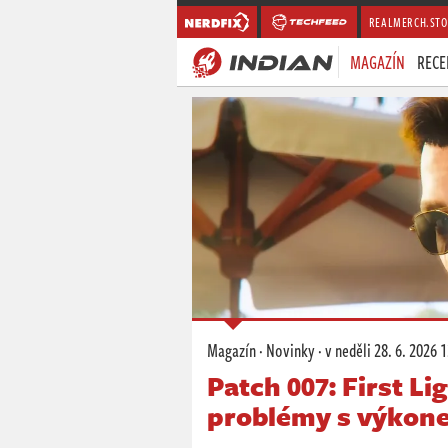
REALMERCH.STO
MAGAZÍN
RECE
Magazín
·
Novinky
·
v neděli
28. 6. 2026 
Patch 007: First Li
problémy s výkon