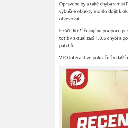
Opravena byla také chyba v misi F
výbušné objekty mohlo dojít k o
objevovat.
Hráči, kteří čekají na podporu pa
totiž v aktualizaci 1.0.6 chybí a 
patchů.
V IO Interactive pokračují v dalš