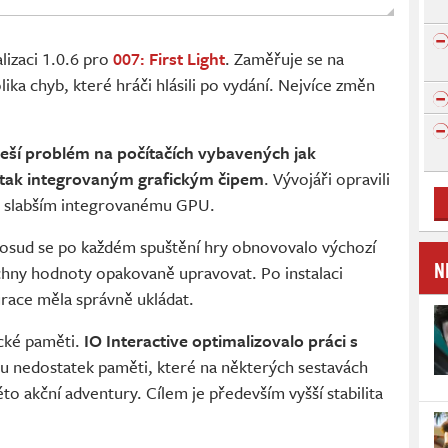
lizaci 1.0.6 pro
007: First Light
. Zaměřuje se na
lika chyb, které hráči hlásili po vydání. Nejvíce změn
řeší problém na počítačích vybavených jak
 tak integrovaným grafickým čipem
. Vývojáři opravili
na slabším integrovanému GPU.
Dosud se po každém spuštění hry obnovovalo výchozí
N
echny hodnoty opakovaně upravovat. Po instalaci
urace měla správně ukládat.
ické paměti.
IO Interactive optimalizovalo práci s
typu nedostatek paměti, které na některých sestavách
o akční adventury. Cílem je především vyšší stabilita