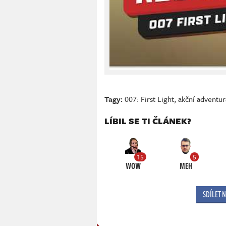
Tagy:
007: First Light
,
akční adventur
LÍBIL SE TI ČLÁNEK?
15
5
WOW
MEH
SDÍLET 