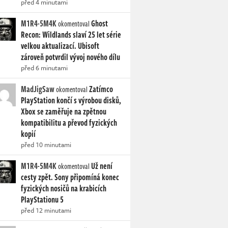
před 4 minutami
M1R4-5M4K
Ghost
okomentoval
Recon: Wildlands slaví 25 let série
velkou aktualizací. Ubisoft
zároveň potvrdil vývoj nového dílu
před 6 minutami
MadJigSaw
Zatímco
okomentoval
PlayStation končí s výrobou disků,
Xbox se zaměřuje na zpětnou
kompatibilitu a převod fyzických
kopií
před 10 minutami
M1R4-5M4K
Už není
okomentoval
cesty zpět. Sony připomíná konec
fyzických nosičů na krabicích
PlayStationu 5
před 12 minutami