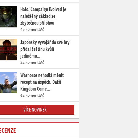
Halo: Campaign Evolved je
naleštěný základ se
zbytečnou přílohou
49 komentářů
Japonský vývojář do své hry
přidal češtinu kvůli
jedinému…
22 komentářů
Warhorse nehodlá měnit
recept na úspěch. Další
Kingdom Come…
62 komentářů
VÍCE NOVINEK
ECENZE