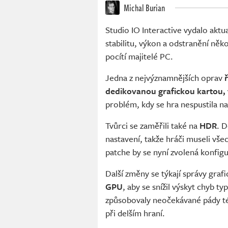
Michal Burian
Studio IO Interactive vydalo aktua
stabilitu, výkon a odstranění něko
pocítí majitelé PC.
Jedna z nejvýznamnějších oprav
dedikovanou grafickou kartou,
problém, kdy se hra nespustila 
Tvůrci se zaměřili také na
HDR
. 
nastavení, takže hráči museli vš
patche by se nyní zvolená konfig
Další změny se týkají správy graf
GPU
, aby se snížil výskyt chyb 
způsobovaly neočekávané pády tét
při delším hraní.