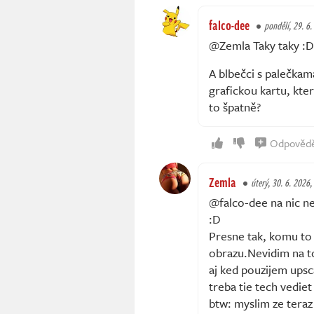
falco-dee
pondělí, 29. 6
@Zemla Taky taky :D 
A blbečci s palečkam
grafickou kartu, kte
to špatně?
Odpověd
Zemla
úterý, 30. 6. 2026,
@falco-dee na nic ne
:D
Presne tak, komu to 
obrazu.Nevidim na to
aj ked pouzijem upsc
treba tie tech vediet
btw: myslim ze teraz