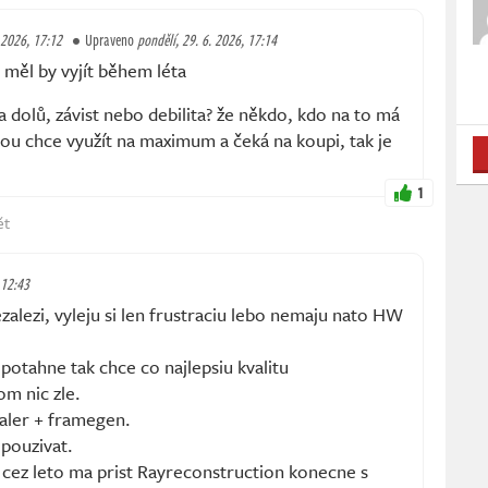
. 2026, 17:12
Upraveno
pondělí, 29. 6. 2026, 17:14
měl by vyjít během léta
a dolů, závist nebo debilita? že někdo, kdo na to má
rou chce využít na maximum a čeká na koupi, tak je
1
ět
 12:43
zalezi, vyleju si len frustraciu lebo nemaju nato HW
potahne tak chce co najlepsiu kvalitu
m nic zle.
aler + framegen.
 pouzivat.
 cez leto ma prist Rayreconstruction konecne s