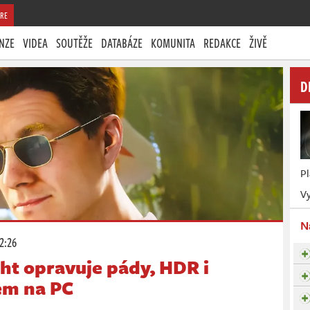
RE
NZE
VIDEA
SOUTĚŽE
DATABÁZE
KOMUNITA
REDAKCE
ŽIVĚ
D
P
Vy
N
12:26
ght opravuje pády, HDR i
em na PC