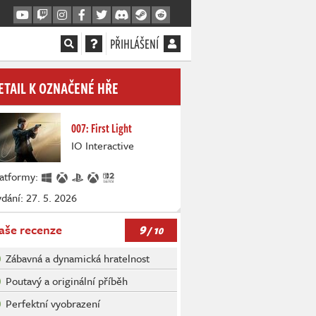
PŘIHLÁŠENÍ
ETAIL K OZNAČENÉ HŘE
007: First Light
IO Interactive
latformy:
dání: 27. 5. 2026
9
aše recenze
/ 10
Zábavná a dynamická hratelnost
Poutavý a originální příběh
Perfektní vyobrazení