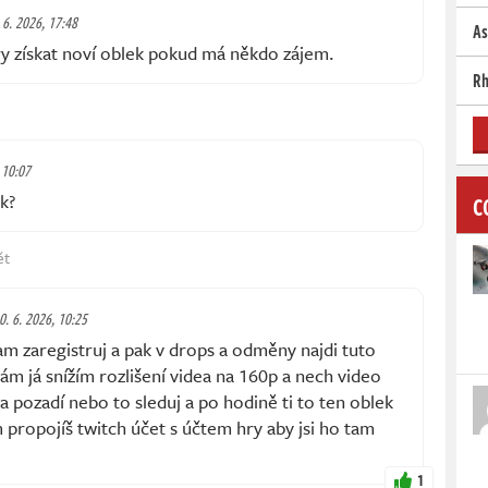
 6. 2026, 17:48
As
 získat noví oblek pokud má někdo zájem.
Rh
 10:07
k?
C
ět
30. 6. 2026, 10:25
am zaregistruj a pak v drops a odměny najdi tuto
lám já snížím rozlišení videa na 160p a nech video
a pozadí nebo to sleduj a po hodině ti to ten oblek
 propojíš twitch účet s účtem hry aby jsi ho tam
1