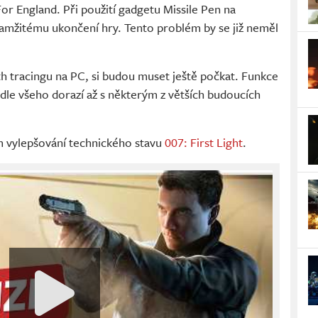
or England. Při použití gadgetu Missile Pen na
kamžitému ukončení hry. Tento problém by se již neměl
th tracingu na PC, si budou muset ještě počkat. Funkce
podle všeho dorazí až s některým z větších budoucích
ím vylepšování technického stavu
007: First Light
.