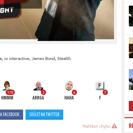
a
,
io interactive
,
James Bond
,
Stealth
178
2
6
7
HMMM
ARRGG
HAHA
F
NA FACEBOOK
SDÍLET NA TWITTER
R
Nahlásit chybu