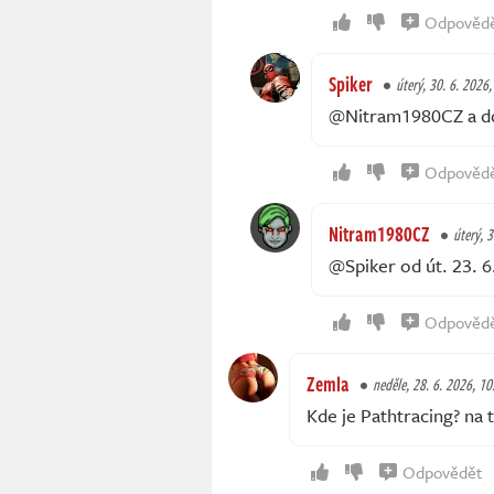
Odpověd
Spiker
úterý, 30. 6. 2026,
@Nitram1980CZ a do 
Odpověd
Nitram1980CZ
úterý, 
@Spiker od út. 23. 6
Odpověd
Zemla
neděle, 28. 6. 2026, 10
Kde je Pathtracing? na t
Odpovědět