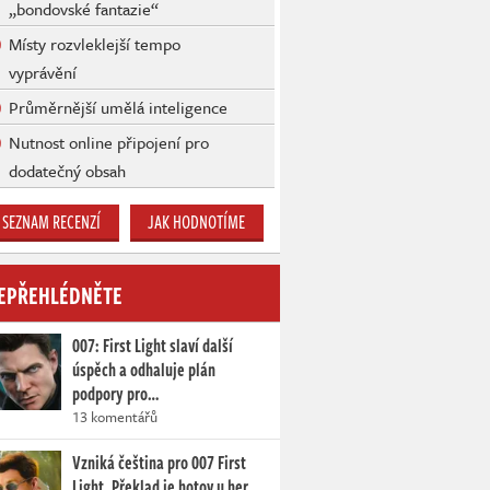
„bondovské fantazie“
Místy rozvleklejší tempo
vyprávění
Průměrnější umělá inteligence
Nutnost online připojení pro
dodatečný obsah
SEZNAM RECENZÍ
JAK HODNOTÍME
EPŘEHLÉDNĚTE
007: First Light slaví další
úspěch a odhaluje plán
podpory pro…
13 komentářů
Vzniká čeština pro 007 First
Light. Překlad je hotov u her…