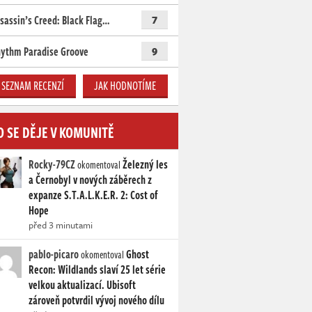
sassin’s Creed: Black Flag…
7
ythm Paradise Groove
9
SEZNAM RECENZÍ
JAK HODNOTÍME
O SE DĚJE V KOMUNITĚ
Rocky-79CZ
Železný les
okomentoval
a Černobyl v nových záběrech z
expanze S.T.A.L.K.E.R. 2: Cost of
Hope
před 3 minutami
pablo-picaro
Ghost
okomentoval
Recon: Wildlands slaví 25 let série
velkou aktualizací. Ubisoft
zároveň potvrdil vývoj nového dílu