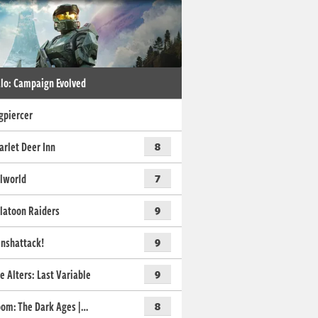
lo: Campaign Evolved
gpiercer
arlet Deer Inn
8
lworld
7
latoon Raiders
9
nshattack!
9
e Alters: Last Variable
9
om: The Dark Ages |…
8