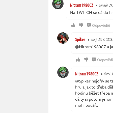
Nitram1980CZ
pondělí, 29.
Na TWITCH se dá do hry
Odpovědět
Spiker
úterý, 30. 6. 2026,
@Nitram1980CZ a ja
Odpověd
Nitram1980CZ
úterý, 
@Spiker nejdřív se t
hru a jak to třeba dě
hodinu běžet třeba n
dá ty si potom jenom
mohl použít.