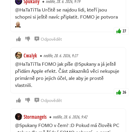
Spukany
neděle, 28. 6. 2026, 9:19
@HaTaTiTla Určitě se najdou lidi, kteří jsou
schopni si ještě navíc připlatit. FOMO je potvora
27
Odpovědět
Cwalyk
neděle, 28. 6. 2026, 9:27
@HaTaTiTla FOMO jak píše @Spukany a já ještě
přidám Apple efekt. Část zákazníků věci nekupuje
primárně pro jejich účel, ale aby je prostě
vlastnili.
26
Odpovědět
Stormangels
neděle, 28. 6. 2026, 9:42
@Spukany FOMO v čem? :D Pokud má člověk PC