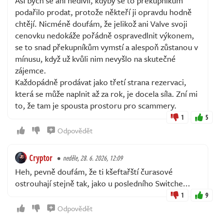
Asi bych se ani nedivil, kdyby se to překupníkům
podařilo prodat, protože někteří ji opravdu hodně
chtějí. Nicméně doufám, že jelikož ani Valve svoji
cenovku nedokáže pořádně ospravedlnit výkonem,
se to snad překupníkům vymstí a alespoň zůstanou v
mínusu, když už kvůli nim nevyšlo na skutečné
zájemce.
Každopádně prodávat jako třetí strana rezervaci,
která se může naplnit až za rok, je docela síla. Zní mi
to, že tam je spousta prostoru pro scammery.
1
5
Odpovědět
Cryptor
neděle, 28. 6. 2026, 12:09
Heh, pevně doufám, že ti kšeftařští čurasové
ostrouhají stejně tak, jako u posledního Switche...
1
9
Odpovědět