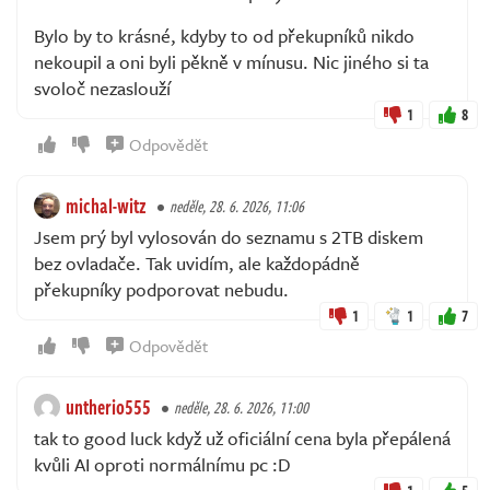
Bylo by to krásné, kdyby to od překupníků nikdo
nekoupil a oni byli pěkně v mínusu. Nic jiného si ta
svoloč nezaslouží
1
8
Odpovědět
michal-witz
neděle, 28. 6. 2026, 11:06
Jsem prý byl vylosován do seznamu s 2TB diskem
bez ovladače. Tak uvidím, ale každopádně
překupníky podporovat nebudu.
1
1
7
Odpovědět
untherio555
neděle, 28. 6. 2026, 11:00
tak to good luck když už oficiální cena byla přepálená
kvůli AI oproti normálnímu pc :D