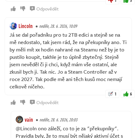
1
5
Odpovědět
Lincoln
neděle, 28. 6. 2026, 10:09
Já se dal pořadníku pro tu 2TB edici a stejně se na
mě nedostalo, tak jsem rád, že na překupníky ano. Ti
by měli mít xx hodin nahrané na Steamu než by je to
pustilo koupit, takhle je to úplně zbytečný. Stejně
jsem nevěděl či ji chci, když mám vše ostatní, ale
zkusil bych ji. Tak nic. Jo a Steam Controller až v
roce 2027. Tak podle mě ani těch kusů moc nemají
celkově ničeho.
1
6
Odpovědět
vain
neděle, 28. 6. 2026, 20:03
@Lincoln ono záleží, co to je za "překupníky".
Pravidla byly, že to musí být nějaký aktivní účet s