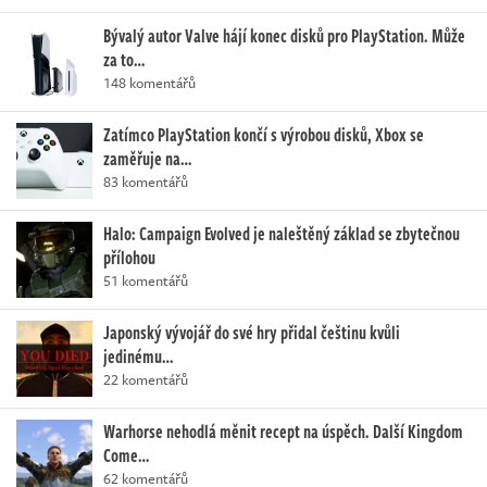
Bývalý autor Valve hájí konec disků pro PlayStation. Může
za to…
148 komentářů
Zatímco PlayStation končí s výrobou disků, Xbox se
zaměřuje na…
83 komentářů
Halo: Campaign Evolved je naleštěný základ se zbytečnou
přílohou
51 komentářů
Japonský vývojář do své hry přidal češtinu kvůli
jedinému…
22 komentářů
Warhorse nehodlá měnit recept na úspěch. Další Kingdom
Come…
62 komentářů