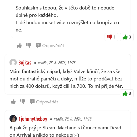
Souhlasím s tebou, že v této době to nebude
úplně pro každého.
Lidé budou muset více rozmýšlet co koupí a co
ne.
1
3
Odpovědět
Bojkas
neděle, 28. 6. 2026, 11:25
Mám fantastický nápad, když Valve kňučí, že za vše
mohou drahé paměti a disky, může to prodávat bez
nich za 400 dolarů, když cilili a 700. To mi přijde fér.
3
Odpovědět
1johnnytheboy
neděle, 28. 6. 2026, 11:18
A pak že prý je Steam Machine s těmi cenami Dead
on Arrival a nikdo to nekoupí:-)