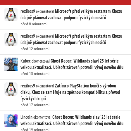
rexikos9
Microsoft před velkým restartem Xboxu
okomentoval
údajně plánoval zachovat podporu fyzických nosičů
před 8 minutami
rexikos9
Microsoft před velkým restartem Xboxu
okomentoval
údajně plánoval zachovat podporu fyzických nosičů
před 12 minutami
Kubec
Ghost Recon: Wildlands slaví 25 let série
okomentoval
velkou aktualizací. Ubisoft zároveň potvrdil vývoj nového dílu
před 13 minutami
rexikos9
Zatímco PlayStation končí s výrobou
okomentoval
disků, Xbox se zaměřuje na zpětnou kompatibilitu a převod
fyzických kopií
před 17 minutami
Lincoln
Ghost Recon: Wildlands slaví 25 let série
okomentoval
velkou aktualizací. Ubisoft zároveň potvrdil vývoj nového dílu
před 19 minutami