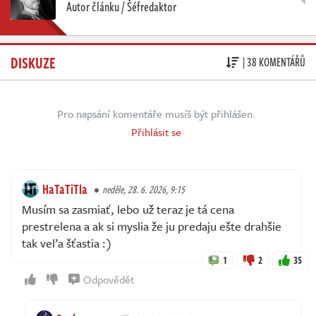
Autor článku / Šéfredaktor
DISKUZE
| 38 KOMENTÁŘŮ
Pro napsání komentáře musíš být přihlášen.
Přihlásit se
HaTaTiTla
neděle, 28. 6. 2026, 9:15
Musím sa zasmiať, lebo už teraz je tá cena
prestrelena a ak si myslia že ju predaju ešte drahšie
tak veľa šťastia :)
1
2
35
Odpovědět