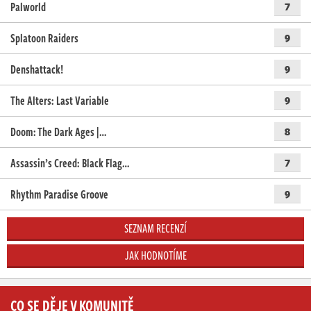
Palworld
7
Splatoon Raiders
9
Denshattack!
9
The Alters: Last Variable
9
Doom: The Dark Ages |…
8
Assassin’s Creed: Black Flag…
7
Rhythm Paradise Groove
9
SEZNAM RECENZÍ
JAK HODNOTÍME
CO SE DĚJE V KOMUNITĚ