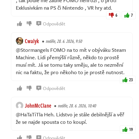
, tak podle mě žádné FOMO nehrozí , o proti
Exklusivkám na PS či Nintendo , VR hry atd.
6
7
Odpovědět
Cwalyk
neděle, 28. 6. 2026, 9:50
@Stormangels FOMO na to mít v obýváku Steam
Machine. Lidi přemýšlí různě, někdo to prostě
musí mít. Já se tomu taky směju, ale to nezmění
nic na faktu, že pro někoho to je prostě nutnost.
23
Odpovědět
JohnMcClane
neděle, 28. 6. 2026, 10:40
@HaTaTiTla Heh. Lidstvo je stále debilnější a věř
že se najde spousta co to koupí.
19
Odpovědět