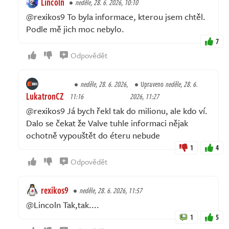
Lincoln
neděle, 28. 6. 2026, 10:10
@rexikos9 To byla informace, kterou jsem chtěl.
Podle mě jich moc nebylo.
7
Odpovědět
neděle, 28. 6. 2026,
Upraveno
neděle, 28. 6.
LukatronCZ
11:16
2026, 11:27
@rexikos9 Já bych řekl tak do milionu, ale kdo ví.
Dalo se čekat že Valve tuhle informaci nějak
ochotně vypouštět do éteru nebude
1
4
Odpovědět
rexikos9
neděle, 28. 6. 2026, 11:57
@Lincoln Tak,tak....
1
5