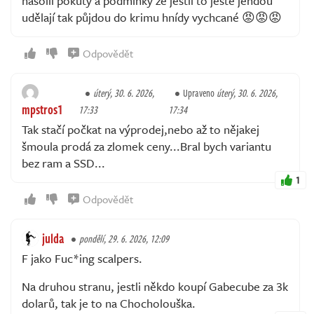
nasolil pokuty a podmínky že jestli to ještě jendou
udělají tak půjdou do krimu hnídy vychcané 😡😡😡
Odpovědět
úterý, 30. 6. 2026,
Upraveno
úterý, 30. 6. 2026,
mpstros1
17:33
17:34
Tak stačí počkat na výprodej,nebo až to nějakej
šmoula prodá za zlomek ceny...Bral bych variantu
bez ram a SSD...
1
Odpovědět
julda
pondělí, 29. 6. 2026, 12:09
F jako Fuc*ing scalpers.
Na druhou stranu, jestli někdo koupí Gabecube za 3k
dolarů, tak je to na Chocholouška.