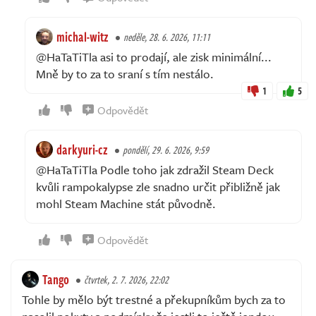
michal-witz
neděle, 28. 6. 2026, 11:11
@HaTaTiTla asi to prodají, ale zisk minimální...
Mně by to za to sraní s tím nestálo.
1
5
Odpovědět
darkyuri-cz
pondělí, 29. 6. 2026, 9:59
@HaTaTiTla Podle toho jak zdražil Steam Deck
kvůli rampokalypse zle snadno určit přibližně jak
mohl Steam Machine stát původně.
Odpovědět
Tango
čtvrtek, 2. 7. 2026, 22:02
Tohle by mělo být trestné a překupníkům bych za to