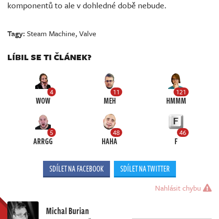
komponentů to ale v dohledné době nebude.
Tagy:
Steam Machine
,
Valve
LÍBIL SE TI ČLÁNEK?
4
11
121
WOW
MEH
HMMM
5
48
46
ARRGG
HAHA
F
SDÍLET NA FACEBOOK
SDÍLET NA TWITTER
Nahlásit chybu
Michal Burian