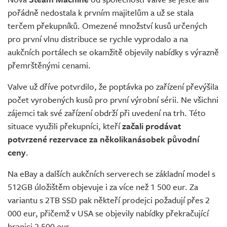
Živě
pořádně nedostala k prvním majitelům a už se stala
terčem překupníků. Omezené množství kusů určených
pro první vlnu distribuce se rychle vyprodalo a na
aukčních portálech se okamžitě objevily nabídky s výrazně
přemrštěnými cenami.
Valve už dříve potvrdilo, že poptávka po zařízení převýšila
počet vyrobených kusů pro první výrobní sérii. Ne všichni
zájemci tak své zařízení obdrží při uvedení na trh. Této
situace využili překupníci, kteří
začali prodávat
potvrzené rezervace za několikanásobek původní
ceny
.
Na eBay a dalších aukčních serverech se základní model s
512GB úložištěm objevuje i za více než 1 500 eur. Za
variantu s 2TB SSD pak někteří prodejci požadují přes 2
000 eur, přičemž v USA se objevily nabídky překračující
hranici 2 500 eur.