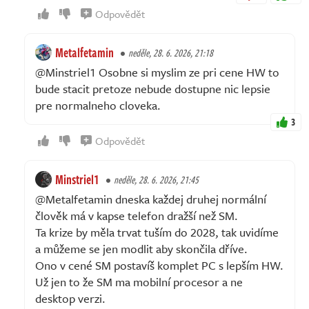
Odpovědět
Metalfetamin
neděle, 28. 6. 2026, 21:18
@Minstriel1 Osobne si myslim ze pri cene HW to
bude stacit pretoze nebude dostupne nic lepsie
pre normalneho cloveka.
3
Odpovědět
Minstriel1
neděle, 28. 6. 2026, 21:45
@Metalfetamin dneska každej druhej normální
člověk má v kapse telefon dražší než SM.
Ta krize by měla trvat tuším do 2028, tak uvidíme
a můžeme se jen modlit aby skončila dříve.
Ono v cené SM postavíš komplet PC s lepším HW.
Už jen to že SM ma mobilní procesor a ne
desktop verzi.