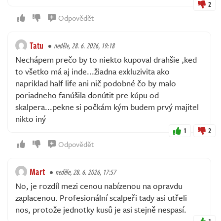
2
Odpovědět
Tatu
neděle, 28. 6. 2026, 19:18
Nechápem prečo by to niekto kupoval drahšie ,ked
to všetko má aj inde...žiadna exkluzivita ako
napriklad half life ani nič podobné čo by malo
poriadneho fanúšila donútit pre kúpu od
skalpera...pekne si počkám kým budem prvý majitel
nikto iný
1
2
Odpovědět
Mart
neděle, 28. 6. 2026, 17:57
No, je rozdíl mezi cenou nabízenou na opravdu
zaplacenou. Profesionální scalpeři tady asi utřeli
nos, protože jednotky kusů je asi stejně nespasí.