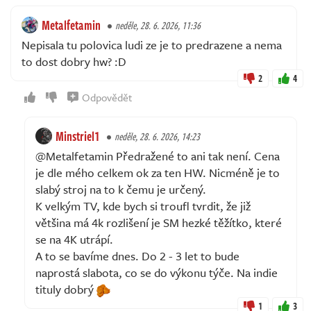
Metalfetamin
neděle, 28. 6. 2026, 11:36
Nepisala tu polovica ludi ze je to predrazene a nema
to dost dobry hw? :D
2
4
Odpovědět
Minstriel1
neděle, 28. 6. 2026, 14:23
@Metalfetamin Předražené to ani tak není. Cena
je dle mého celkem ok za ten HW. Nicméně je to
slabý stroj na to k čemu je určený.
K velkým TV, kde bych si troufl tvrdit, že již
většina má 4k rozlišení je SM hezké těžítko, které
se na 4K utrápí.
A to se bavíme dnes. Do 2 - 3 let to bude
naprostá slabota, co se do výkonu týče. Na indie
tituly dobrý
1
3