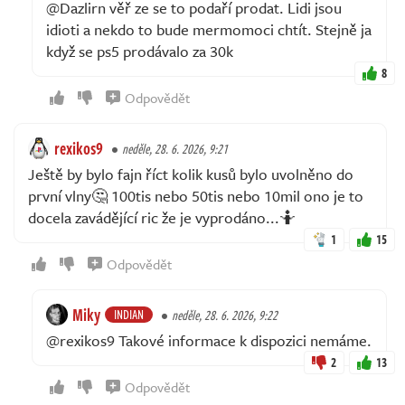
@Dazlirn věř ze se to podaří prodat. Lidi jsou
idioti a nekdo to bude mermomoci chtít. Stejně ja
když se ps5 prodávalo za 30k
8
Odpovědět
rexikos9
neděle, 28. 6. 2026, 9:21
Ještě by bylo fajn říct kolik kusů bylo uvolněno do
první vlny🤔 100tis nebo 50tis nebo 10mil ono je to
docela zavádějící ric že je vyprodáno...🤷
1
15
Odpovědět
Miky
INDIAN
neděle, 28. 6. 2026, 9:22
@rexikos9 Takové informace k dispozici nemáme.
2
13
Odpovědět