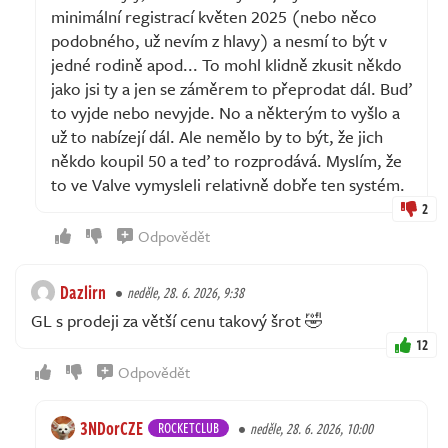
minimální registrací květen 2025 (nebo něco
podobného, už nevím z hlavy) a nesmí to být v
jedné rodině apod... To mohl klidně zkusit někdo
jako jsi ty a jen se záměrem to přeprodat dál. Buď
to vyjde nebo nevyjde. No a některým to vyšlo a
už to nabízejí dál. Ale nemělo by to být, že jich
někdo koupil 50 a teď to rozprodává. Myslím, že
to ve Valve vymysleli relativně dobře ten systém.
2
Odpovědět
Dazlirn
neděle, 28. 6. 2026, 9:38
GL s prodeji za větší cenu takový šrot 🤣
12
Odpovědět
3NDorCZE
ROCKETCLUB
neděle, 28. 6. 2026, 10:00