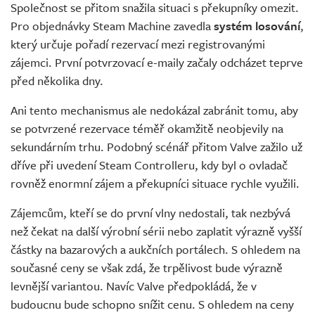
Společnost se přitom snažila situaci s překupníky omezit.
Pro objednávky Steam Machine zavedla
systém losování
,
který určuje pořadí rezervací mezi registrovanými
zájemci. První potvrzovací e-maily začaly odcházet teprve
před několika dny.
Ani tento mechanismus ale nedokázal zabránit tomu, aby
se potvrzené rezervace téměř okamžitě neobjevily na
sekundárním trhu. Podobný scénář přitom Valve zažilo už
dříve při uvedení Steam Controlleru, kdy byl o ovladač
rovněž enormní zájem a překupníci situace rychle využili.
Zájemcům, kteří se do první vlny nedostali, tak nezbývá
než čekat na další výrobní sérii nebo zaplatit výrazně vyšší
částky na bazarových a aukčních portálech. S ohledem na
současné ceny se však zdá, že trpělivost bude výrazně
levnější variantou. Navíc Valve předpokládá, že v
budoucnu bude schopno snížit cenu. S ohledem na ceny