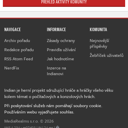
PŘEHLED AKTIVITY KOMUNITY
NAVIGACE
INFORMACE
KOMUNITA
Archiv pořadu
Zásady ochrany
Nejnovější
příspěvky
Redakce pořadu
Pravidla užívání
Žebříček uživatelů
RSS Atom Feed
Jak hodnotíme
NerdFix
Inzerce na
Indianovi
Indian je herní projekt sdružující hráče a hráčky všeho věku
kolem témat o počítačových a konzolových hrách.
Při poskytování služeb nám pomáhají soubory cookie.
Používáním webu vyjadřujete souhlas.
MediaRealms s.r.o.
© 2026
IWS 4.234 - m07d03 | IN | 24 ms |