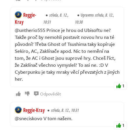
Reggie-
středa, 8. 12.,
Upraveno
středa, 8. 12.,
Kray
10:31
10:38
@untherio555 Prince je hrou od Ubisoftu ne?
Takže proč by nemohli postavit novou hru na té
původní? Třeba Ghost of Tsushima taky kopíruje
Sekiro, AC, Zaklínače apod. Nic to nemění na
tom, že AC i Ghost jsou suprové hry. Chceš říct,
že Zaklínač všechno vymyslel? To asi ne. :D V
Cyberpunku je taky mraky věcí převzatých z jiných
her.
1
Odpovědět
Reggie-Kray
středa, 8. 12., 10:31
@sneciskovo V tom našem.
1