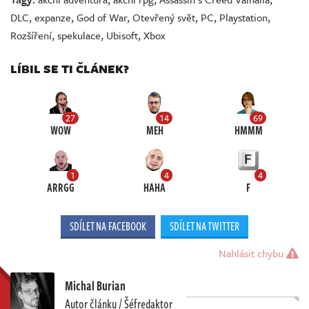
DLC
,
expanze
,
God of War
,
Otevřený svět
,
PC
,
Playstation
,
Rozšíření
,
spekulace
,
Ubisoft
,
Xbox
LÍBIL SE TI ČLÁNEK?
27
14
69
WOW
MEH
HMMM
1
4
4
ARRGG
HAHA
F
SDÍLET NA FACEBOOK
SDÍLET NA TWITTER
Nahlásit chybu
Michal Burian
Autor článku / Šéfredaktor