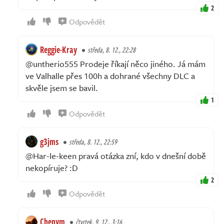
2
Odpovědět
Reggie-Kray
středa, 8. 12., 22:28
@untherio555 Prodeje říkají něco jiného. Já mám
ve Valhalle přes 100h a dohrané všechny DLC a
skvěle jsem se bavil.
1
Odpovědět
g3jms
středa, 8. 12., 22:59
@Har-le-keen pravá otázka zní, kdo v dnešní době
nekopíruje? :D
2
Odpovědět
Chenym
čtvrtek, 9. 12., 3:16