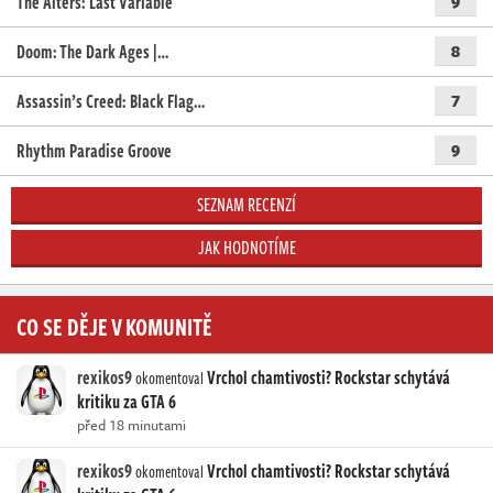
The Alters: Last Variable
9
Doom: The Dark Ages |…
8
Assassin’s Creed: Black Flag…
7
Rhythm Paradise Groove
9
SEZNAM RECENZÍ
JAK HODNOTÍME
CO SE DĚJE V KOMUNITĚ
rexikos9
Vrchol chamtivosti? Rockstar schytává
okomentoval
kritiku za GTA 6
před 18 minutami
rexikos9
Vrchol chamtivosti? Rockstar schytává
okomentoval