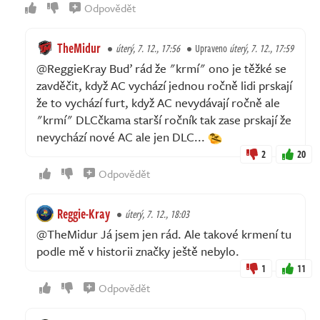
Odpovědět
TheMidur
úterý, 7. 12., 17:56
Upraveno
úterý, 7. 12., 17:59
@ReggieKray Buď rád že "krmí" ono je těžké se
zavděčit, když AC vychází jednou ročně lidi prskají
že to vychází furt, když AC nevydávají ročně ale
"krmí" DLCčkama starší ročník tak zase prskají že
nevychází nové AC ale jen DLC...
2
20
Odpovědět
Reggie-Kray
úterý, 7. 12., 18:03
@TheMidur Já jsem jen rád. Ale takové krmení tu
podle mě v historii značky ještě nebylo.
1
11
Odpovědět