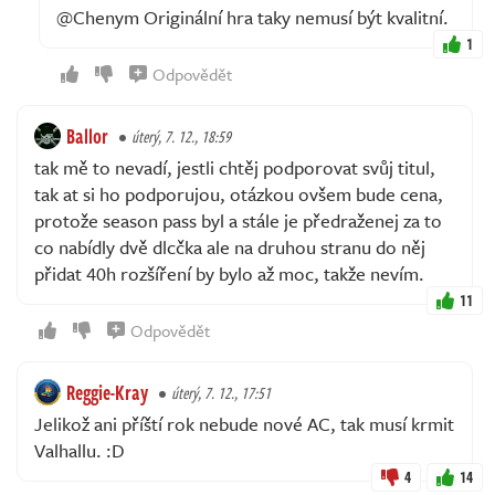
@Chenym Originální hra taky nemusí být kvalitní.
1
Odpovědět
Ballor
úterý, 7. 12., 18:59
tak mě to nevadí, jestli chtěj podporovat svůj titul,
tak at si ho podporujou, otázkou ovšem bude cena,
protože season pass byl a stále je předraženej za to
co nabídly dvě dlcčka ale na druhou stranu do něj
přidat 40h rozšíření by bylo až moc, takže nevím.
11
Odpovědět
Reggie-Kray
úterý, 7. 12., 17:51
Jelikož ani příští rok nebude nové AC, tak musí krmit
Valhallu. :D
4
14