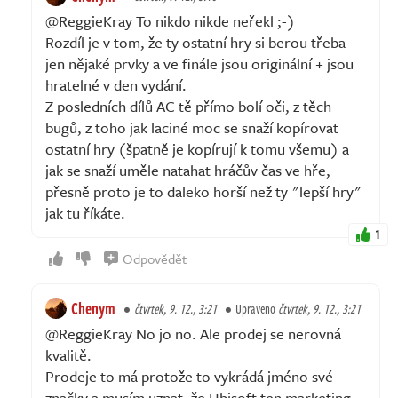
@ReggieKray To nikdo nikde neřekl ;-)
Rozdíl je v tom, že ty ostatní hry si berou třeba
jen nějaké prvky a ve finále jsou originální + jsou
hratelné v den vydání.
Z posledních dílů AC tě přímo bolí oči, z těch
bugů, z toho jak laciné moc se snaží kopírovat
ostatní hry (špatně je kopírují k tomu všemu) a
jak se snaží uměle natahat hráčův čas ve hře,
přesně proto je to daleko horší než ty "lepší hry"
jak tu říkáte.
1
Odpovědět
Chenym
čtvrtek, 9. 12., 3:21
Upraveno
čtvrtek, 9. 12., 3:21
@ReggieKray No jo no. Ale prodej se nerovná
kvalitě.
Prodeje to má protože to vykrádá jméno své
značky a musím uznat, že Ubisoft ten marketing