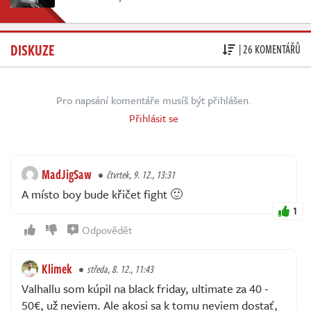
DISKUZE
| 26 KOMENTÁŘŮ
Pro napsání komentáře musíš být přihlášen.
Přihlásit se
MadJigSaw
čtvrtek, 9. 12., 13:31
A místo boy bude křičet fight 🙂
1
Odpovědět
Klimek
středa, 8. 12., 11:43
Valhallu som kúpil na black friday, ultimate za 40 -
50€, už neviem. Ale akosi sa k tomu neviem dostať,