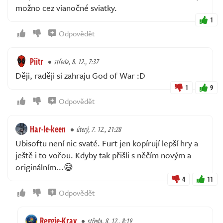
možno cez vianočné sviatky.
1
Odpovědět
Piitr
středa, 8. 12., 7:37
Ději, raději si zahraju God of War :D
1
9
Odpovědět
Har-le-keen
úterý, 7. 12., 21:28
Ubisoftu není nic svaté. Furt jen kopírují lepší hry a
ještě i to vořou. Kdyby tak přišli s něčím novým a
originálním...😅
4
11
Odpovědět
Reggie-Kray
středa, 8. 12., 8:19