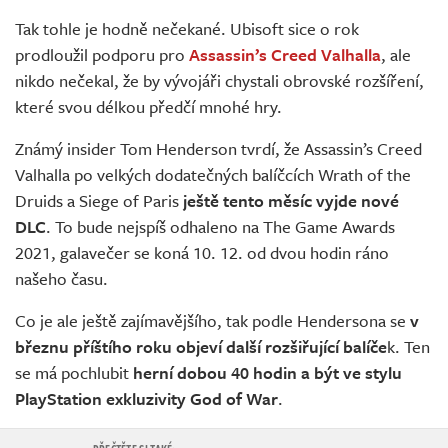
Živě
Tak tohle je hodně nečekané. Ubisoft sice o rok
prodloužil podporu pro
Assassin’s Creed Valhalla
, ale
nikdo nečekal, že by vývojáři chystali obrovské rozšíření,
které svou délkou předčí mnohé hry.
Známý insider Tom Henderson tvrdí, že Assassin’s Creed
Valhalla po velkých dodatečných balíčcích Wrath of the
Druids a Siege of Paris
ještě tento měsíc vyjde nové
DLC
. To bude nejspíš odhaleno na The Game Awards
2021, galavečer se koná 10. 12. od dvou hodin ráno
našeho času.
Co je ale ještě zajímavějšího, tak podle Hendersona se
v
březnu příštího roku objeví další rozšiřující balíče
k. Ten
se má pochlubit
herní dobou 40 hodin a být ve stylu
PlayStation exkluzivity God of War
.