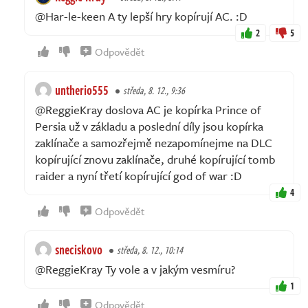
@Har-le-keen A ty lepší hry kopírují AC. :D
2
5
Odpovědět
untherio555
středa, 8. 12., 9:36
@ReggieKray doslova AC je kopírka Prince of
Persia už v základu a poslední díly jsou kopírka
zaklínače a samozřejmě nezapomínejme na DLC
kopírující znovu zaklínače, druhé kopírující tomb
raider a nyní třetí kopírující god of war :D
4
Odpovědět
sneciskovo
středa, 8. 12., 10:14
@ReggieKray Ty vole a v jakým vesmíru?
1
Odpovědět