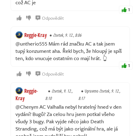
což AC je
1
Odpovědět
Reggie-Kray
čtvrtek, 9. 12., 8:06
@untherio555 Mám rád značku AC a tak jsem
tupý konzument aha. Řekl bych, že hloupý je spíš
ten, kdo vnucuje ostatním co mají hrát. 👆
1
Odpovědět
Reggie-
čtvrtek, 9. 12.,
Upraveno
čtvrtek, 9. 12.,
Kray
8:10
8:17
@Chenym AC Valhalla nebyl hratelný hned v den
vydání? Bugů? Za celou hru jsem potkal všeho
všudy 3 bugy. Pak vyjde něco jako Death
Stranding, což má být jako originální hra, ale já
osobně jsem nudnější hru nehrál.