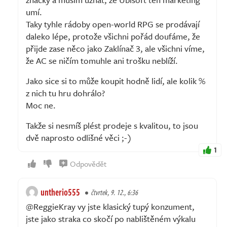
umí.
Taky tyhle rádoby open-world RPG se prodávají
daleko lépe, protože všichni pořád doufáme, že
přijde zase něco jako Zaklínač 3, ale všichni víme,
že AC se ničím tomuhle ani trošku neblíží.
Jako sice si to může koupit hodně lidí, ale kolik %
z nich tu hru dohrálo?
Moc ne.
Takže si nesmíš plést prodeje s kvalitou, to jsou
dvě naprosto odlišné věci ;-)
1
Odpovědět
untherio555
čtvrtek, 9. 12., 6:36
@ReggieKray vy jste klasický tupý konzument,
jste jako straka co skočí po nablištěném výkalu