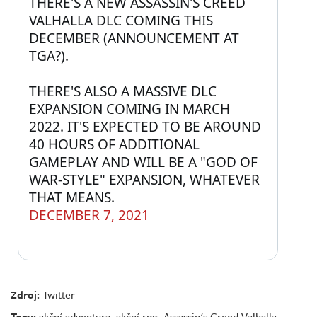
THERE'S A NEW ASSASSIN'S CREED 
VALHALLA DLC COMING THIS 
DECEMBER (ANNOUNCEMENT AT 
TGA?).
THERE'S ALSO A MASSIVE DLC 
EXPANSION COMING IN MARCH 
2022. IT'S EXPECTED TO BE AROUND 
40 HOURS OF ADDITIONAL 
GAMEPLAY AND WILL BE A "GOD OF 
WAR-STYLE" EXPANSION, WHATEVER 
THAT MEANS.
DECEMBER 7, 2021
Zdroj:
Twitter
Tagy:
akční adventura
,
akční rpg
,
Assassin's Creed Valhalla
,