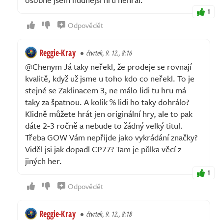
1
Odpovědět
Reggie-Kray
čtvrtek, 9. 12., 8:16
@Chenym Já taky neřekl, že prodeje se rovnají
kvalitě, když už jsme u toho kdo co neřekl. To je
stejné se Zaklinacem 3, ne málo lidi tu hru má
taky za špatnou. A kolik % lidi ho taky dohrálo?
Klidně můžete hrát jen originální hry, ale to pak
dáte 2-3 ročně a nebude to žádný velký titul.
Třeba GOW Vám nepřijde jako vykrádání značky?
Viděl jsi jak dopadl CP77? Tam je půlka věcí z
jiných her.
1
Odpovědět
Reggie-Kray
čtvrtek, 9. 12., 8:18