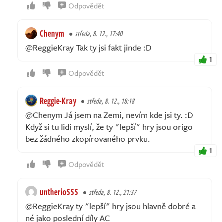
Odpovědět
Chenym
středa, 8. 12., 17:40
@ReggieKray Tak ty jsi fakt jinde :D
1
Odpovědět
Reggie-Kray
středa, 8. 12., 18:18
@Chenym Já jsem na Zemi, nevím kde jsi ty. :D
Když si tu lidi myslí, že ty "lepší" hry jsou origo
bez žádného zkopírovaného prvku.
1
Odpovědět
untherio555
středa, 8. 12., 21:37
@ReggieKray ty "lepší" hry jsou hlavně dobré a
né jako poslední díly AC