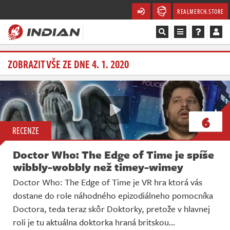
REALMERCH.STORE
Magazín
ZOBRAZIT VŠE ZE DNE 4. 1. 2020
Recenze
Videa
6
RECENZE
Soutěže
Doctor Who: The Edge of Time je spíše
Databáze
wibbly-wobbly než timey-wimey
Doctor Who: The Edge of Time je VR hra ktorá vás
Komunita
dostane do role náhodného epizodiálneho pomocníka
Doctora, teda teraz skôr Doktorky, pretože v hlavnej
Redakce
roli je tu aktuálna doktorka hraná britskou…