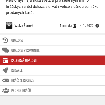
Nejzlomyslnější husa světa si pro sebe nyní mimo
hráčských srdcí dokázala urvat i velice slušnou sumičku
prodaných kusů.
Václav Šourek
1 minuta
4. 1. 2020
UDÁLO SE
UDÁLO SE V KOMUNITĚ
KALENDÁŘ UDÁLOSTÍ
REDAKCE
HRÁČSKÉ RECENZE
PROFILY HRÁČŮ