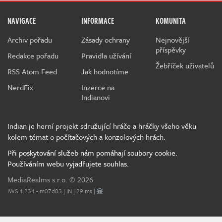
NAVIGACE
INFORMACE
KOMUNITA
Archiv pořadu
Zásady ochrany
Nejnovější
příspěvky
Redakce pořadu
Pravidla užívání
Žebříček uživatelů
RSS Atom Feed
Jak hodnotíme
NerdFix
Inzerce na
Indianovi
Indian je herní projekt sdružující hráče a hráčky všeho věku
kolem témat o počítačových a konzolových hrách.
Při poskytování služeb nám pomáhají soubory cookie.
Používáním webu vyjadřujete souhlas.
MediaRealms s.r.o.
© 2026
IWS 4.234 - m07d03 | IN | 29 ms |