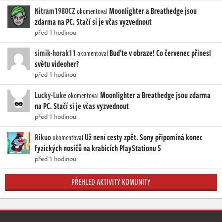
Nitram1980CZ
Moonlighter a Breathedge jsou
okomentoval
zdarma na PC. Stačí si je včas vyzvednout
před 1 hodinou
simik-horak11
Buďte v obraze! Co červenec přinesl
okomentoval
světu videoher?
před 1 hodinou
Lucky-Luke
Moonlighter a Breathedge jsou zdarma
okomentoval
na PC. Stačí si je včas vyzvednout
před 1 hodinou
Rikuo
Už není cesty zpět. Sony připomíná konec
okomentoval
fyzických nosičů na krabicích PlayStationu 5
před 1 hodinou
PŘEHLED AKTIVITY KOMUNITY