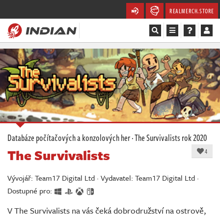
REALMERCH.STORE
Magazín
Recenze
Videa
Soutěže
Databáze počítačových a konzolových her
·
The Survivalists
rok 2020
The Survivalists
Databáze
4
Komunita
Vývojář: Team17 Digital Ltd · Vydavatel: Team17 Digital Ltd ·
Dostupné pro:
Redakce
V The Survivalists na vás čeká dobrodružství na ostrově,