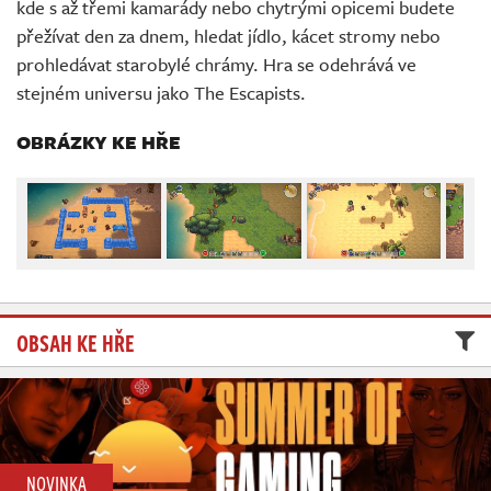
kde s až třemi kamarády nebo chytrými opicemi budete
Živě
přežívat den za dnem, hledat jídlo, kácet stromy nebo
prohledávat starobylé chrámy. Hra se odehrává ve
stejném universu jako The Escapists.
OBRÁZKY KE HŘE
OBSAH KE HŘE
NOVINKA