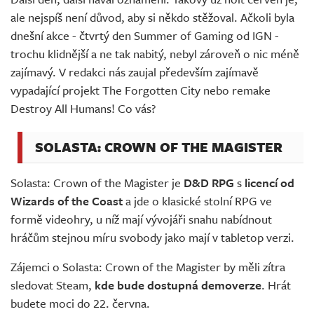
Živě
ale nejspíš není důvod, aby si někdo stěžoval. Ačkoli byla
dnešní akce - čtvrtý den Summer of Gaming od IGN -
trochu klidnější a ne tak nabitý, nebyl zároveň o nic méně
zajímavý. V redakci nás zaujal především zajímavě
vypadající projekt The Forgotten City nebo remake
Destroy All Humans! Co vás?
SOLASTA: CROWN OF THE MAGISTER
Solasta: Crown of the Magister je
D&D RPG
s
licencí od
Wizards of the Coast
a jde o klasické stolní RPG ve
formě videohry, u níž mají vývojáři snahu nabídnout
hráčům stejnou míru svobody jako mají v tabletop verzi.
Zájemci o Solasta: Crown of the Magister by měli zítra
sledovat Steam,
kde bude dostupná demoverze
. Hrát
budete moci do 22. června.