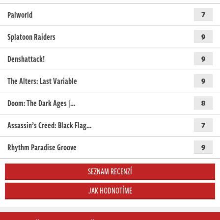
Palworld
7
Splatoon Raiders
9
Denshattack!
9
The Alters: Last Variable
9
Doom: The Dark Ages |…
8
Assassin’s Creed: Black Flag…
7
Rhythm Paradise Groove
9
SEZNAM RECENZÍ
JAK HODNOTÍME