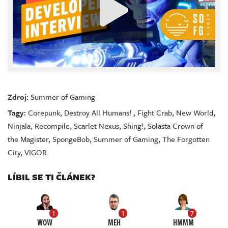
Zdroj:
Summer of Gaming
Tagy:
Corepunk
,
Destroy All Humans!
,
Fight Crab
,
New World
,
Ninjala
,
Recompile
,
Scarlet Nexus
,
Shing!
,
Solasta Crown of
the Magister
,
SpongeBob
,
Summer of Gaming
,
The Forgotten
City
,
VIGOR
LÍBIL SE TI ČLÁNEK?
1
1
7
WOW
MEH
HMMM