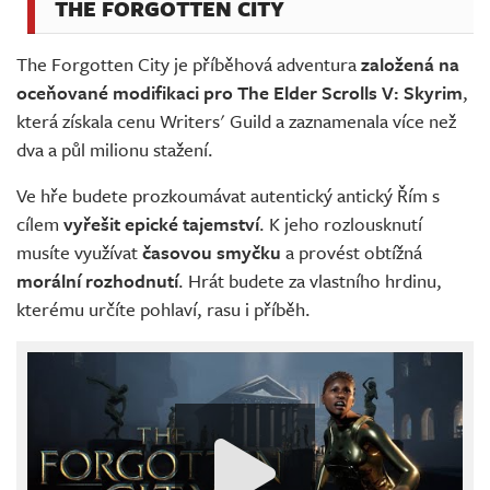
THE FORGOTTEN CITY
The Forgotten City je příběhová adventura
založená na
oceňované modifikaci pro The Elder Scrolls V: Skyrim
,
která získala cenu Writers' Guild a zaznamenala více než
dva a půl milionu stažení.
Ve hře budete prozkoumávat autentický antický Řím s
cílem
vyřešit epické tajemství
. K jeho rozlousknutí
musíte využívat
časovou smyčku
a provést obtížná
morální rozhodnutí
. Hrát budete za vlastního hrdinu,
kterému určíte pohlaví, rasu i příběh.