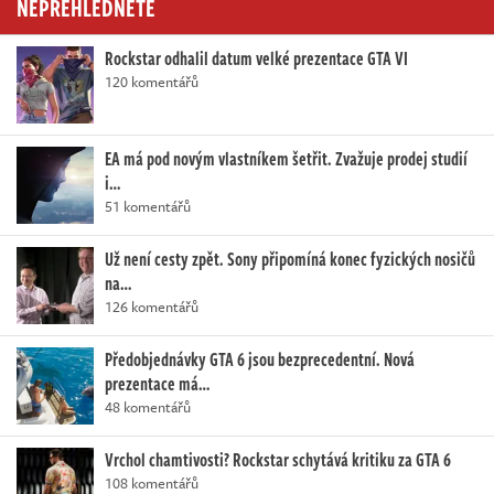
NEPŘEHLÉDNĚTE
Rockstar odhalil datum velké prezentace GTA VI
120 komentářů
EA má pod novým vlastníkem šetřit. Zvažuje prodej studií
i…
51 komentářů
Už není cesty zpět. Sony připomíná konec fyzických nosičů
na…
126 komentářů
Předobjednávky GTA 6 jsou bezprecedentní. Nová
prezentace má…
48 komentářů
Vrchol chamtivosti? Rockstar schytává kritiku za GTA 6
108 komentářů