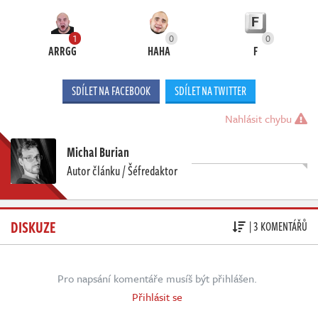
1
0
0
ARRGG
HAHA
F
SDÍLET NA FACEBOOK
SDÍLET NA TWITTER
Nahlásit chybu
Michal Burian
Autor článku / Šéfredaktor
DISKUZE
| 3 KOMENTÁŘŮ
Pro napsání komentáře musíš být přihlášen.
Přihlásit se