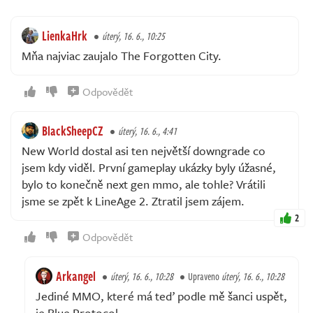
LienkaHrk
úterý, 16. 6., 10:25
Mňa najviac zaujalo The Forgotten City.
Odpovědět
BlackSheepCZ
úterý, 16. 6., 4:41
New World dostal asi ten největší downgrade co
jsem kdy viděl. První gameplay ukázky byly úžasné,
bylo to konečně next gen mmo, ale tohle? Vrátili
jsme se zpět k LineAge 2. Ztratil jsem zájem.
2
Odpovědět
Arkangel
úterý, 16. 6., 10:28
Upraveno
úterý, 16. 6., 10:28
Jediné MMO, které má teď podle mě šanci uspět,
je Blue Protocol.