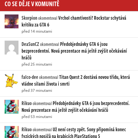
CO SE DĚJE V KOMUNITĚ
Skorpion
Vrchol chamtivosti? Rockstar schytává
okomentoval
kritiku za GTA 6
před 14 minutami
DeaSunCZ
Předobjednávky GTA 6 jsou
okomentoval
bezprecedentní. Nová prezentace má ještě zvýšit očekávání
hráčů
před 25 minutami
falco-dee
Titan Quest 2 dostává novou třídu, která
okomentoval
vládne silami života i smrti
před 37 minutami
Rikuo
Předobjednávky GTA 6 jsou bezprecedentní.
okomentoval
Nová prezentace má ještě zvýšit očekávání hráčů
před 53 minutami
Rikuo
Už není cesty zpět. Sony připomíná konec
okomentoval
fyzických nosičů na krabicích PlayStationu 5