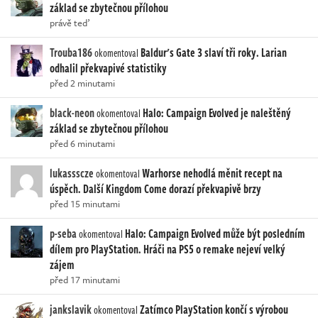
základ se zbytečnou přílohou
právě teď
Trouba186
Baldur's Gate 3 slaví tři roky. Larian
okomentoval
odhalil překvapivé statistiky
před 2 minutami
black-neon
Halo: Campaign Evolved je naleštěný
okomentoval
základ se zbytečnou přílohou
před 6 minutami
lukassscze
Warhorse nehodlá měnit recept na
okomentoval
úspěch. Další Kingdom Come dorazí překvapivě brzy
před 15 minutami
p-seba
Halo: Campaign Evolved může být posledním
okomentoval
dílem pro PlayStation. Hráči na PS5 o remake nejeví velký
zájem
před 17 minutami
jankslavik
Zatímco PlayStation končí s výrobou
okomentoval