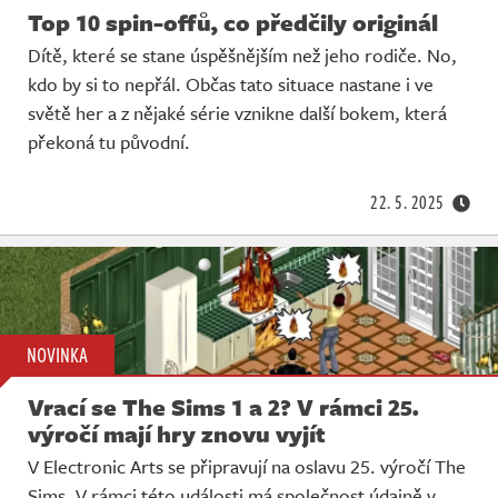
Top 10 spin-offů, co předčily originál
Dítě, které se stane úspěšnějším než jeho rodiče. No,
kdo by si to nepřál. Občas tato situace nastane i ve
světě her a z nějaké série vznikne další bokem, která
překoná tu původní.
22. 5. 2025
NOVINKA
Vrací se The Sims 1 a 2? V rámci 25.
výročí mají hry znovu vyjít
V Electronic Arts se připravují na oslavu 25. výročí The
Sims. V rámci této události má společnost údajně v