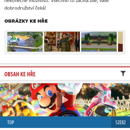
nekonečné možnosti. Všechno to začíná zde; vaše
dobrodružství čeká!
OBRÁZKY KE HŘE
OBSAH KE HŘE
TOP
S2E82