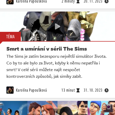
Karolína Papoušková
2 minuty
20. 11. 2023
TÉMA
Smrt a umírání v sérii The Sims
The Sims je zatím bezesporu největší simulátor života.
Co by to ale bylo za život, kdyby k němu nepatřila i
smrt? V celé sérii můžete najít nespočet
kontroverzních způsobů, jak simíky zabít.
Karolína Papoušková
13 minut
31. 10. 2023