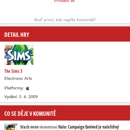
Přihlásit se
Buď první, kdo napíše komentář!
DETAIL HRY
The Sims 3
Electronic Arts
Platformy:
Vydání: 5. 6. 2009
CO SE DĚJE V KOMUNITĚ
black-neon
Halo: Campaign Evolved je naleštěný
okomentoval