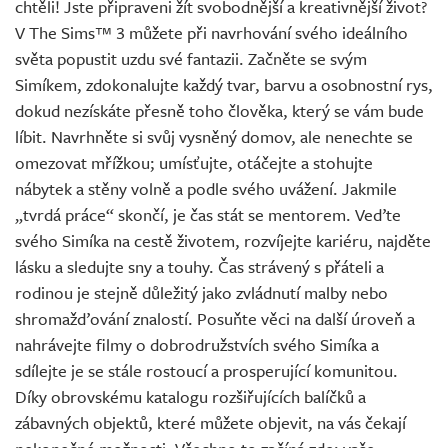
chtěli! Jste připraveni žít svobodnější a kreativnější život?
Živě
V The Sims™ 3 můžete při navrhování svého ideálního
světa popustit uzdu své fantazii. Začněte se svým
Simíkem, zdokonalujte každý tvar, barvu a osobnostní rys,
dokud nezískáte přesně toho člověka, který se vám bude
líbit. Navrhněte si svůj vysněný domov, ale nenechte se
omezovat mřížkou; umísťujte, otáčejte a stohujte
nábytek a stěny volně a podle svého uvážení. Jakmile
„tvrdá práce“ skončí, je čas stát se mentorem. Veďte
svého Simíka na cestě životem, rozvíjejte kariéru, najděte
lásku a sledujte sny a touhy. Čas strávený s přáteli a
rodinou je stejně důležitý jako zvládnutí malby nebo
shromažďování znalostí. Posuňte věci na další úroveň a
nahrávejte filmy o dobrodružstvích svého Simíka a
sdílejte je se stále rostoucí a prosperující komunitou.
Díky obrovskému katalogu rozšiřujících balíčků a
zábavných objektů, které můžete objevit, na vás čekají