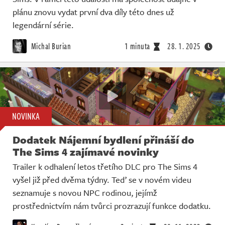
plánu znovu vydat první dva díly této dnes už
legendární série.
Michal Burian
1 minuta
28. 1. 2025
NOVINKA
Dodatek Nájemní bydlení přináší do
The Sims 4 zajímavé novinky
Trailer k odhalení letos třetího DLC pro The Sims 4
vyšel již před dvěma týdny. Teď se v novém videu
seznamuje s novou NPC rodinou, jejímž
prostřednictvím nám tvůrci prozrazují funkce dodatku.