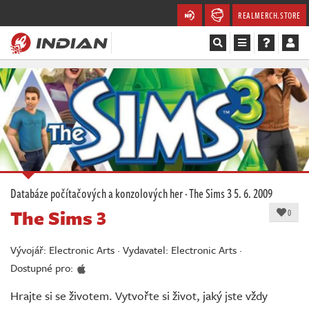
REALMERCH.STORE
Magazín
Recenze
Videa
Soutěže
Databáze počítačových a konzolových her
·
The Sims 3
5. 6. 2009
The Sims 3
Databáze
0
Komunita
Vývojář: Electronic Arts · Vydavatel: Electronic Arts ·
Dostupné pro:
Redakce
Hrajte si se životem. Vytvořte si život, jaký jste vždy