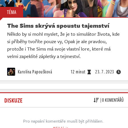
TÉMA
The Sims skrývá spoustu tajemství
Někdo by si mohl myslet, že je to simulátor života, kde
si příběhy tvoříte pouze vy, Opak je ale pravdou,
protože i The Sims má svoje vlastní lore, které má
velmi zapeklité zápletky a tejmeství.
Karolína Papoušková
12 minut
23. 7. 2023
DISKUZE
| 0 KOMENTÁŘŮ
Pro napsání komentáře musíš být přihlášen.