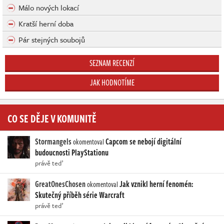
Málo nových lokací
Kratší herní doba
Pár stejných soubojů
SEZNAM RECENZÍ
JAK HODNOTÍME
CO SE DĚJE V KOMUNITĚ
Stormangels
Capcom se nebojí digitální
okomentoval
budoucnosti PlayStationu
právě teď
GreatOnesChosen
Jak vznikl herní fenomén:
okomentoval
Skutečný příběh série Warcraft
právě teď