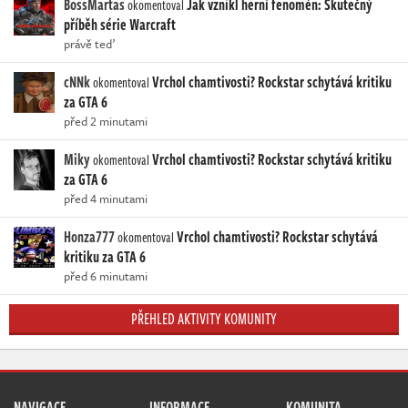
BossMartas
Jak vznikl herní fenomén: Skutečný
okomentoval
příběh série Warcraft
právě teď
cNNk
Vrchol chamtivosti? Rockstar schytává kritiku
okomentoval
za GTA 6
před 2 minutami
Miky
Vrchol chamtivosti? Rockstar schytává kritiku
okomentoval
za GTA 6
před 4 minutami
Honza777
Vrchol chamtivosti? Rockstar schytává
okomentoval
kritiku za GTA 6
před 6 minutami
PŘEHLED AKTIVITY KOMUNITY
NAVIGACE
INFORMACE
KOMUNITA