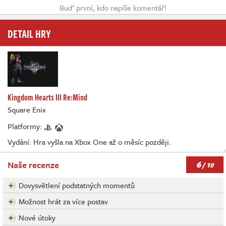
Buď první, kdo napíše komentář!
DETAIL HRY
Kingdom Hearts III Re:Mind
Square Enix
Platformy:
Vydání: Hra vyšla na Xbox One až o měsíc později.
6
Naše recenze
/ 10
Dovysvětlení podstatných momentů
Možnost hrát za více postav
Nové útoky