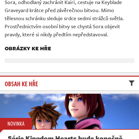
Sora, odhodlaný zachránit Kairi, cestuje na Keyblade
Živě
Graveyard krátce před závěrečnou bitvou. Mimo
tělesnou schránku sleduje srdce sedmi strážců světla.
Prostřednictvím osobní bitvy se chystá Sora objevit
pravdy, které si nikdy předtím nepředstavoval.
OBRÁZKY KE HŘE
OBSAH KE HŘE
NOVINKA
Série Kingdom Hearts bude konečně