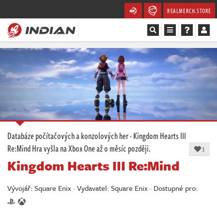
REALMERCH.STORE
Magazín
Recenze
Videa
Soutěže
Databáze počítačových a konzolových her
·
Kingdom Hearts III
Re:Mind
Hra vyšla na Xbox One až o měsíc později.
Databáze
3
Kingdom Hearts III Re:Mind
Komunita
Vývojář: Square Enix · Vydavatel: Square Enix · Dostupné pro:
Redakce