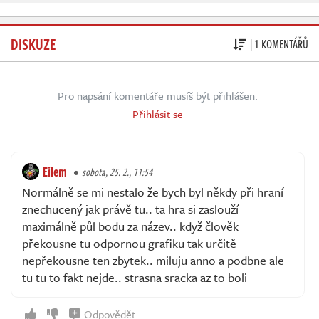
DISKUZE
| 1 KOMENTÁŘŮ
Pro napsání komentáře musíš být přihlášen.
Přihlásit se
Eilem
sobota, 25. 2., 11:54
Normálně se mi nestalo že bych byl někdy při hraní
znechucený jak právě tu.. ta hra si zaslouží
maximálně půl bodu za název.. když člověk
překousne tu odpornou grafiku tak určitě
nepřekousne ten zbytek.. miluju anno a podbne ale
tu tu to fakt nejde.. strasna sracka az to boli
Odpovědět