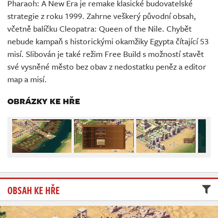
Pharaoh: A New Era je remake klasické budovatelské
Živě
strategie z roku 1999. Zahrne veškerý původní obsah,
včetně balíčku Cleopatra: Queen of the Nile. Chybět
nebude kampaň s historickými okamžiky Egypta čítající 53
misí. Slibován je také režim Free Build s možností stavět
své vysněné město bez obav z nedostatku peněz a editor
map a misí.
OBRÁZKY KE HŘE
OBSAH KE HŘE