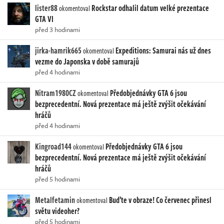
lister88
Rockstar odhalil datum velké prezentace
okomentoval
GTA VI
před 3 hodinami
jirka-hamrik665
Expeditions: Samurai nás už dnes
okomentoval
vezme do Japonska v době samurajů
před 4 hodinami
Nitram1980CZ
Předobjednávky GTA 6 jsou
okomentoval
bezprecedentní. Nová prezentace má ještě zvýšit očekávání
hráčů
před 4 hodinami
Kingroad144
Předobjednávky GTA 6 jsou
okomentoval
bezprecedentní. Nová prezentace má ještě zvýšit očekávání
hráčů
před 5 hodinami
Metalfetamin
Buďte v obraze! Co červenec přinesl
okomentoval
světu videoher?
před 5 hodinami