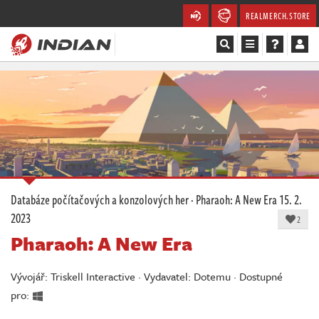
REALMERCH.STORE
Magazín
Recenze
Videa
Soutěže
Databáze počítačových a konzolových her
·
Pharaoh: A New Era
15. 2.
2023
Databáze
2
Pharaoh: A New Era
Komunita
Vývojář: Triskell Interactive · Vydavatel: Dotemu · Dostupné
Redakce
pro: