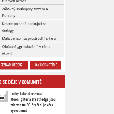
různých aktivit
Zábavný soubojový systém a
Persony
Krátce po sobě opakující se
dialogy
Malá variabilita prostředí Tartaru
Občasné „grindování“ v rámci
aktivit
SEZNAM RECENZÍ
JAK HODNOTÍME
O SE DĚJE V KOMUNITĚ
Lucky-Luke
okomentoval
Moonlighter a Breathedge jsou
zdarma na PC. Stačí si je včas
vyzvednout