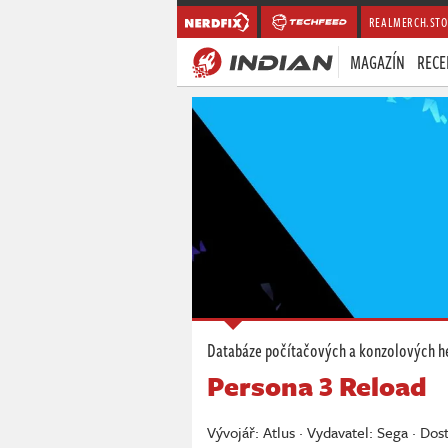
REALMERCH.STO
MAGAZÍN
RECE
Databáze počítačových a konzolových h
Persona 3 Reload
Vývojář: Atlus · Vydavatel: Sega · Do