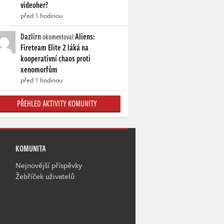
videoher?
před 1 hodinou
Dazlirn
Aliens:
okomentoval
Fireteam Elite 2 láká na
kooperativní chaos proti
xenomorfům
před 1 hodinou
PŘEHLED AKTIVITY KOMUNITY
KOMUNITA
Nejnovější příspěvky
Žebříček uživatelů