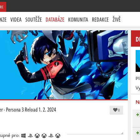
RE
NZE
VIDEA
SOUTĚŽE
DATABÁZE
KOMUNITA
REDAKCE
ŽIVĚ
D
P
Vy
N
er
·
Persona 3 Reload
1. 2. 2024
0
stupné pro: