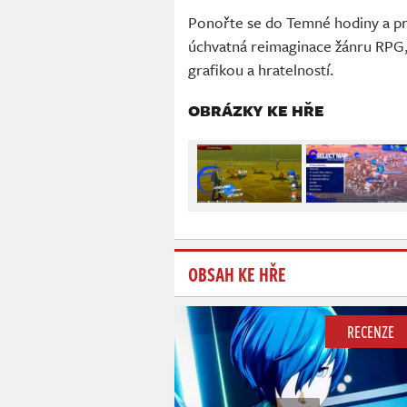
Ponořte se do Temné hodiny a pr
úchvatná reimaginace žánru RPG
grafikou a hratelností.
OBRÁZKY KE HŘE
OBSAH KE HŘE
RECENZE