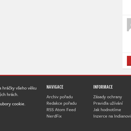
NAVIGACE
INFORMACE
 a hráčky všeho věku
ých hrách.
Archiv pořadu
Zásady ochrany
Redakce pořadu
Pravidla užívání
ubory cookie.
RSS Atom Feed
Jak hodnotíme
NerdFix
Inzerce na Indianovi