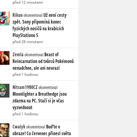
před 12 minutami
Rikuo
Už není cesty
okomentoval
zpět. Sony připomíná konec
fyzických nosičů na krabicích
PlayStationu 5
před 28 minutami
Zemla
Beast of
okomentoval
Reincarnation od tvůrců Pokémonů
nenadchne, ale ani neurazí
před 1 hodinou
Nitram1980CZ
okomentoval
Moonlighter a Breathedge jsou
zdarma na PC. Stačí si je včas
vyzvednout
před 1 hodinou
Cwalyk
Buďte v
okomentoval
obraze! Co červenec přinesl světu