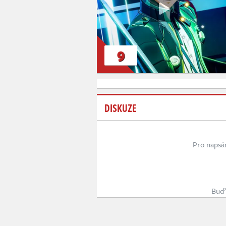
9
DISKUZE
Pro napsá
Buď 