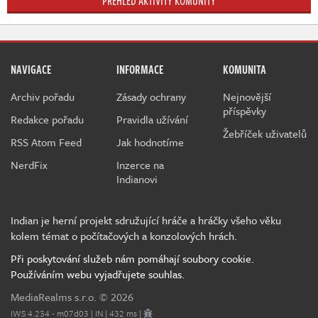
PŘEHLED AKTIVITY KOMUNITY
NAVIGACE
INFORMACE
KOMUNITA
Archiv pořadu
Zásady ochrany
Nejnovější
příspěvky
Redakce pořadu
Pravidla užívání
Žebříček uživatelů
RSS Atom Feed
Jak hodnotíme
NerdFix
Inzerce na
Indianovi
Indian je herní projekt sdružující hráče a hráčky všeho věku
kolem témat o počítačových a konzolových hrách.
Při poskytování služeb nám pomáhají soubory cookie.
Používáním webu vyjadřujete souhlas.
MediaRealms s.r.o.
© 2026
IWS 4.234 - m07d03 | IN | 432 ms |