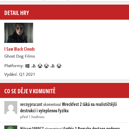
DETAIL HRY
I Saw Black Clouds
Ghost Dog Films
Platformy:
Vydání: Q1 2021
CO SE DĚJE V KOMUNITĚ
vecnypracant
Wreckfest 2 láká na realističtější
okomentoval
destrukci i vylepšenou fyziku
před 1 hodinou
Nitram1980CZ
Gothic 1 Remake dostane podporu
okomentoval