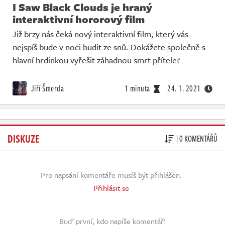
I Saw Black Clouds je hraný
interaktivní hororový film
Již brzy nás čeká nový interaktivní film, který vás
nejspíš bude v noci budit ze snů. Dokážete společně s
hlavní hrdinkou vyřešit záhadnou smrt přítele?
Jiří Šmerda
1 minuta
24. 1. 2021
DISKUZE
| 0 KOMENTÁŘŮ
Pro napsání komentáře musíš být přihlášen.
Přihlásit se
Buď první, kdo napíše komentář!