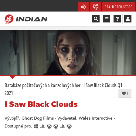
REALMERCH.STORE
Magazín
Recenze
Videa
Soutěže
Databáze počítačových a konzolových her
·
I Saw Black Clouds
Q1
2021
Databáze
1
I Saw Black Clouds
Komunita
Vývojář: Ghost Dog Films · Vydavatel: Wales Interactive ·
Redakce
Dostupné pro: