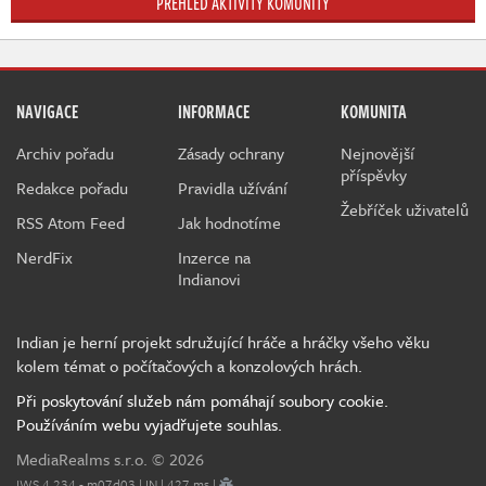
PŘEHLED AKTIVITY KOMUNITY
NAVIGACE
INFORMACE
KOMUNITA
Archiv pořadu
Zásady ochrany
Nejnovější
příspěvky
Redakce pořadu
Pravidla užívání
Žebříček uživatelů
RSS Atom Feed
Jak hodnotíme
NerdFix
Inzerce na
Indianovi
Indian je herní projekt sdružující hráče a hráčky všeho věku
kolem témat o počítačových a konzolových hrách.
Při poskytování služeb nám pomáhají soubory cookie.
Používáním webu vyjadřujete souhlas.
MediaRealms s.r.o.
© 2026
IWS 4.234 - m07d03 | IN | 427 ms |