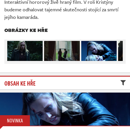
Interaktivní hororový živě hraný film. V roli Kristýny
Živě
budeme odhalovat tajemné skutečnosti stojící za smrtí
jejího kamaráda.
OBRÁZKY KE HŘE
OBSAH KE HŘE
NOVINKA