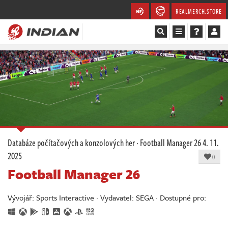
REALMERCH.STORE
Magazín
Recenze
Videa
Soutěže
Databáze počítačových a konzolových her
·
Football Manager 26
4. 11.
2025
Databáze
0
Football Manager 26
Komunita
Vývojář: Sports Interactive · Vydavatel: SEGA · Dostupné pro:
Redakce