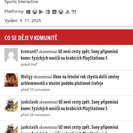
Sports Interactive
Platformy:
Vydání: 4. 11. 2025
CO SE DĚJE V KOMUNITĚ
kroman47
Už není cesty zpět. Sony připomíná
okomentoval
konec fyzických nosičů na krabicích PlayStationu 5
právě teď
Wollgy
Xbox na letošní rok chystá další změny
okomentoval
achievementů a vlastní podobu platinové trofeje
před 10 minutami
jankslavik
Už není cesty zpět. Sony připomíná
okomentoval
konec fyzických nosičů na krabicích PlayStationu 5
před 28 minutami
jankslavik
Už není cesty zpět. Sony připomíná
okomentoval