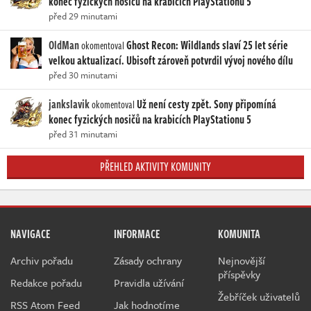
konec fyzických nosičů na krabicích PlayStationu 5
před 29 minutami
OldMan
Ghost Recon: Wildlands slaví 25 let série
okomentoval
velkou aktualizací. Ubisoft zároveň potvrdil vývoj nového dílu
před 30 minutami
jankslavik
Už není cesty zpět. Sony připomíná
okomentoval
konec fyzických nosičů na krabicích PlayStationu 5
před 31 minutami
PŘEHLED AKTIVITY KOMUNITY
NAVIGACE
INFORMACE
KOMUNITA
Archiv pořadu
Zásady ochrany
Nejnovější
příspěvky
Redakce pořadu
Pravidla užívání
Žebříček uživatelů
RSS Atom Feed
Jak hodnotíme