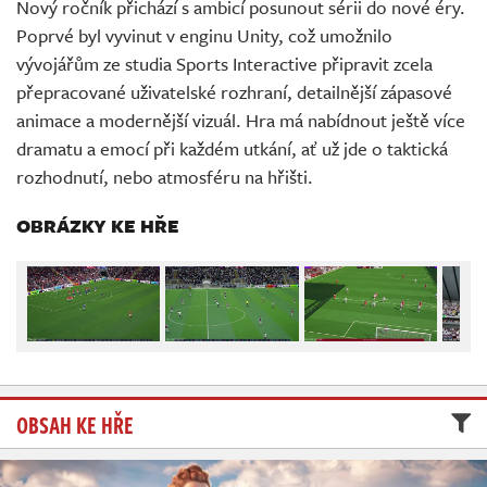
Nový ročník přichází s ambicí posunout sérii do nové éry.
Živě
Poprvé byl vyvinut v enginu Unity, což umožnilo
vývojářům ze studia Sports Interactive připravit zcela
přepracované uživatelské rozhraní, detailnější zápasové
animace a modernější vizuál. Hra má nabídnout ještě více
dramatu a emocí při každém utkání, ať už jde o taktická
rozhodnutí, nebo atmosféru na hřišti.
OBRÁZKY KE HŘE
OBSAH KE HŘE