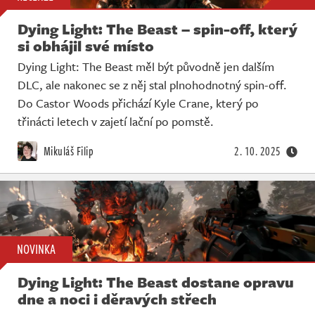
Dying Light: The Beast – spin-off, který
si obhájil své místo
Dying Light: The Beast měl být původně jen dalším
DLC, ale nakonec se z něj stal plnohodnotný spin-off.
Do Castor Woods přichází Kyle Crane, který po
třinácti letech v zajetí lační po pomstě.
Mikuláš Filip
2. 10. 2025
NOVINKA
Dying Light: The Beast dostane opravu
dne a noci i děravých střech