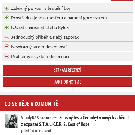
Zábavný parkour a brutální boj
Prostředí a jeho atmosféra a parádní gore systém
Návrat charismatického Kylea
Jednoduchý příběh a slabý záporák
Nevýrazný strom dovedností
Problémy s cyklem dne a noci
SEZNAM RECENZÍ
JAK HODNOTÍME
CO SE DĚJE V KOMUNITĚ
VendyNAS
Železný les a Černobyl v nových záběrech
okomentoval
z expanze S.T.A.L.K.E.R. 2: Cost of Hope
před 10 minutami