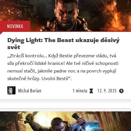
NOVINKA
Dying Light: The Beast ukazuje děsivý
svět
„Ztrácíš kontrolu… Když Bestie převezme vládu, tvá
síla překročí lidské hranice! Ale tvé ničivé schopnosti
nemusí stačit, jakmile padne noc a na povrch vyplují
skutečné hrůzy. Uvolni Bestii“.
Michal Burian
1 minuta
12. 9. 2025