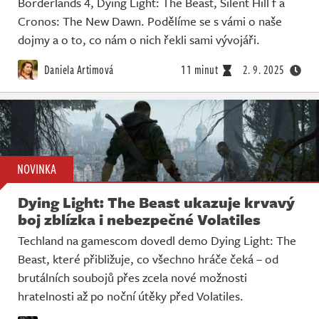
Borderlands 4, Dying Light: The Beast, Silent Hill f a
Cronos: The New Dawn. Podělíme se s vámi o naše
dojmy a o to, co nám o nich řekli sami vývojáři.
Daniela Artimová
11 minut
2. 9. 2025
NOVINKA
Dying Light: The Beast ukazuje krvavý
boj zblízka i nebezpečné Volatiles
Techland na gamescom dovedl demo Dying Light: The
Beast, které přibližuje, co všechno hráče čeká – od
brutálních soubojů přes zcela nové možnosti
hratelnosti až po noční útěky před Volatiles.