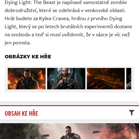
Dying Light: The Beast je napínavé samostatné zombie
Živě
dobrodružství, které se odehrává v venkovské oblasti.
Hrát budete za Kylea Cranea, hrdinu z prvního Dying
Light, který se po letech brutálních experimentů dostane
na svobodu a teď si musí uvědomit, že v sázce je víc než
jen pomsta.
OBRÁZKY KE HŘE
OBSAH KE HŘE