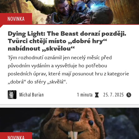
NOVINKA
Dying Light: The Beast dorazí později.
Tvůrci chtějí místo „dobré hry“
nabídnout „skvělou“
Tým rozhodnutí oznámil jen necelý měsíc před
původním vydáním a vysvětluje ho potřebou
posledních úprav, které mají posunout hru z kategorie
„dobrá“ do sféry „skvělá“.
Michal Burian
1 minuta
25. 7. 2025
NOVINKA