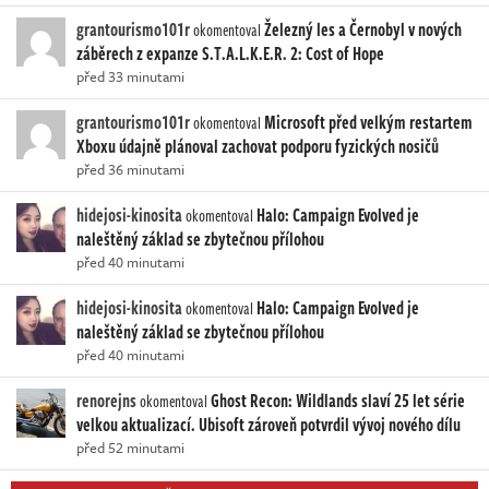
grantourismo101r
Železný les a Černobyl v nových
okomentoval
záběrech z expanze S.T.A.L.K.E.R. 2: Cost of Hope
před 33 minutami
grantourismo101r
Microsoft před velkým restartem
okomentoval
Xboxu údajně plánoval zachovat podporu fyzických nosičů
před 36 minutami
hidejosi-kinosita
Halo: Campaign Evolved je
okomentoval
naleštěný základ se zbytečnou přílohou
před 40 minutami
hidejosi-kinosita
Halo: Campaign Evolved je
okomentoval
naleštěný základ se zbytečnou přílohou
před 40 minutami
renorejns
Ghost Recon: Wildlands slaví 25 let série
okomentoval
velkou aktualizací. Ubisoft zároveň potvrdil vývoj nového dílu
před 52 minutami