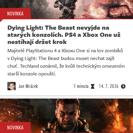
NOVINKA
Dying Light: The Beast nevyjde na
starých konzolích. PS4 a Xbox One už
nestíhají držet krok
Majitelé PlayStationu 4 a Xboxu One si na lov zombíků
v Dying Light: The Beast budou muset nechat zajít
chuť. Techland oznámil, že kvůli technickým omezením
starší konzole opouští.
Jan Mrázek
1 minuta
14. 7. 2026
NOVINKA