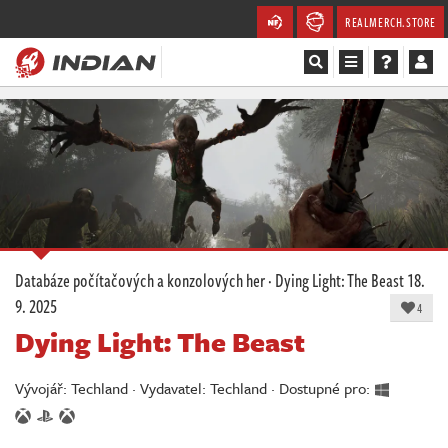
REALMERCH.STORE
Magazín
Recenze
Videa
Soutěže
Databáze počítačových a konzolových her
·
Dying Light: The Beast
18.
9. 2025
Databáze
4
Dying Light: The Beast
Komunita
Vývojář: Techland · Vydavatel: Techland · Dostupné pro:
Redakce