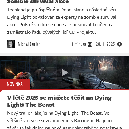
zombie survival akce
Techland je po úspěšném Dead Island a následné sérii
Dying Light považován za experty na zombie survival
akce. Polské studio se chce ale posouvat kupředu a
zaměstnalo řadu bývalých lidí CD Projektu.
Michal Burian
1 minuta
28. 1. 2025
NOVINKA
V létě 2025 se můžete těšit na Dying
Light: The Beast
Nový trailer lákající na Dying Light: The Beast. Ve
většině videa se seznamujeme s Baronem. Na jeho
závěru však dojde na nové gameplay záběry, poselství a