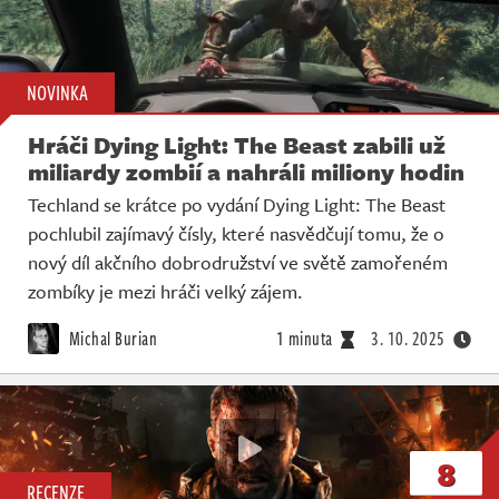
NOVINKA
Hráči Dying Light: The Beast zabili už
miliardy zombií a nahráli miliony hodin
Techland se krátce po vydání Dying Light: The Beast
pochlubil zajímavý čísly, které nasvědčují tomu, že o
nový díl akčního dobrodružství ve světě zamořeném
zombíky je mezi hráči velký zájem.
Michal Burian
1 minuta
3. 10. 2025
8
RECENZE