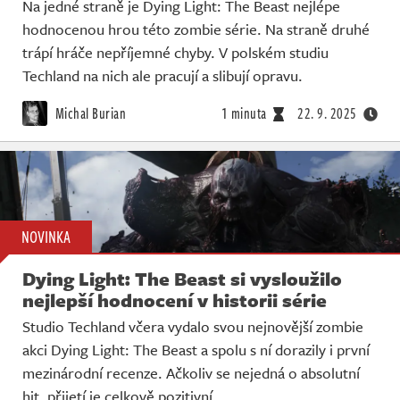
Na jedné straně je Dying Light: The Beast nejlépe
hodnocenou hrou této zombie série. Na straně druhé
trápí hráče nepříjemné chyby. V polském studiu
Techland na nich ale pracují a slibují opravu.
Michal Burian
1 minuta
22. 9. 2025
NOVINKA
Dying Light: The Beast si vysloužilo
nejlepší hodnocení v historii série
Studio Techland včera vydalo svou nejnovější zombie
akci Dying Light: The Beast a spolu s ní dorazily i první
mezinárodní recenze. Ačkoliv se nejedná o absolutní
hit, přijetí je celkově pozitivní.