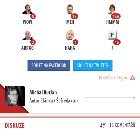
8
13
156
WOW
MEH
HMMM
2
1
15
ARRGG
HAHA
F
SDÍLET NA FACEBOOK
SDÍLET NA TWITTER
Nahlásit chybu
Michal Burian
Autor článku / Šéfredaktor
DISKUZE
| 16 KOMENTÁŘŮ