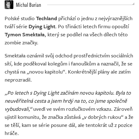
Živě
Michal Burian
Polské studio
Techland
přichází o jednu z nejvýraznějších
tváří série
Dying Light
. Po třinácti letech firmu opouští
Tymon Smektała
, který se podílel na všech dílech této
zombie značky.
Smektała oznámil svůj odchod prostřednictvím sociálních
sítí, kde poděkoval kolegům i fanouškům a naznačil, že se
chystá na „novou kapitolu“. Konkrétnější plány ale zatím
neprozradil.
„Po letech s Dying Light začínám novou kapitolu. Byla to
neuvěřitelná cesta a jsem hrdý na to, co jsme společně
vybudovali,“
uvedl ve svém rozlučkovém vzkazu. Zároveň
ujistil komunitu, že značka zůstává „v dobrých rukou“ a že
se těší, kam se série posune dál, ale tentokrát už z pozice
hráče.