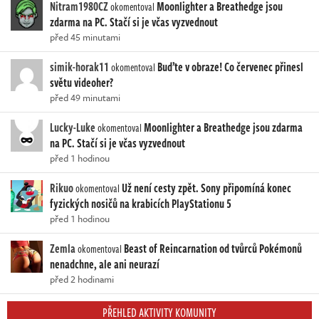
Nitram1980CZ
Moonlighter a Breathedge jsou
okomentoval
zdarma na PC. Stačí si je včas vyzvednout
před 45 minutami
simik-horak11
Buďte v obraze! Co červenec přinesl
okomentoval
světu videoher?
před 49 minutami
Lucky-Luke
Moonlighter a Breathedge jsou zdarma
okomentoval
na PC. Stačí si je včas vyzvednout
před 1 hodinou
Rikuo
Už není cesty zpět. Sony připomíná konec
okomentoval
fyzických nosičů na krabicích PlayStationu 5
před 1 hodinou
Zemla
Beast of Reincarnation od tvůrců Pokémonů
okomentoval
nenadchne, ale ani neurazí
před 2 hodinami
PŘEHLED AKTIVITY KOMUNITY