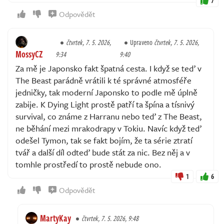
7
Odpovědět
čtvrtek, 7. 5. 2026,
Upraveno
čtvrtek, 7. 5. 2026,
MossyCZ
9:34
9:40
Za mě je Japonsko fakt špatná cesta. I když se teď v
The Beast parádně vrátili k té správné atmosféře
jedničky, tak moderní Japonsko to podle mě úplně
zabije. K Dying Light prostě patří ta špína a tísnivý
survival, co známe z Harranu nebo teď z The Beast,
ne běhání mezi mrakodrapy v Tokiu. Navíc když teď
odešel Tymon, tak se fakt bojím, že ta série ztratí
tvář a další díl odteď bude stát za nic. Bez něj a v
tomhle prostředí to prostě nebude ono.
1
6
Odpovědět
MartyKay
čtvrtek, 7. 5. 2026, 9:48