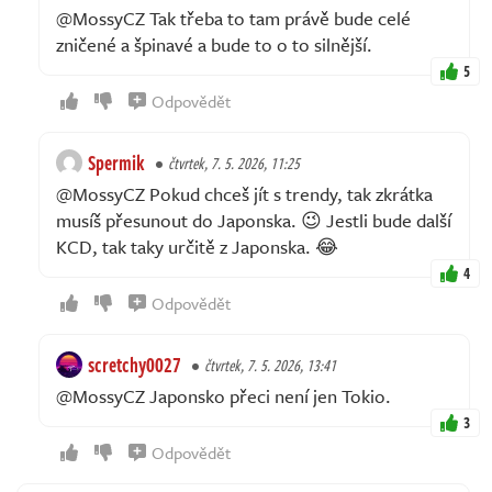
@MossyCZ Tak třeba to tam právě bude celé
zničené a špinavé a bude to o to silnější.
5
Odpovědět
Spermik
čtvrtek, 7. 5. 2026, 11:25
@MossyCZ Pokud chceš jít s trendy, tak zkrátka
musíš přesunout do Japonska. 😉 Jestli bude další
KCD, tak taky určitě z Japonska. 😂
4
Odpovědět
scretchy0027
čtvrtek, 7. 5. 2026, 13:41
@MossyCZ Japonsko přeci není jen Tokio.
3
Odpovědět