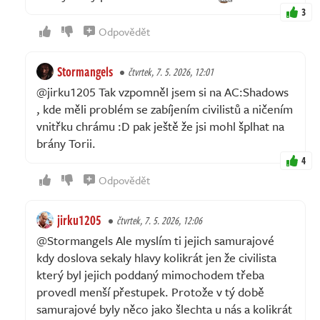
3
Odpovědět
Stormangels
čtvrtek, 7. 5. 2026, 12:01
@jirku1205 Tak vzpomněl jsem si na AC:Shadows
, kde měli problém se zabíjením civilistů a ničením
vnitřku chrámu :D pak ještě že jsi mohl šplhat na
brány Torii.
4
Odpovědět
jirku1205
čtvrtek, 7. 5. 2026, 12:06
@Stormangels Ale myslím ti jejich samurajové
kdy doslova sekaly hlavy kolikrát jen že civilista
který byl jejich poddaný mimochodem třeba
provedl menší přestupek. Protože v tý době
samurajové byly něco jako šlechta u nás a kolikrát