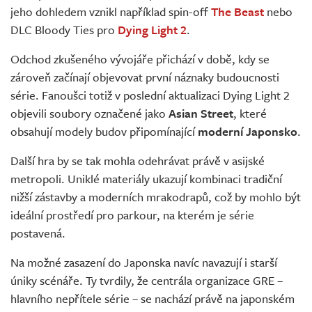
jeho dohledem vznikl například spin-off
The Beast
nebo
DLC Bloody Ties pro
Dying Light 2
.
Odchod zkušeného vývojáře přichází v době, kdy se
zároveň začínají objevovat první náznaky budoucnosti
série. Fanoušci totiž v poslední aktualizaci Dying Light 2
objevili soubory označené jako
Asian Street
, které
obsahují modely budov připomínající
moderní Japonsko
.
Další hra by se tak mohla odehrávat právě v asijské
metropoli. Uniklé materiály ukazují kombinaci tradiční
nižší zástavby a moderních mrakodrapů, což by mohlo být
ideální prostředí pro parkour, na kterém je série
postavená.
Na možné zasazení do Japonska navíc navazují i starší
úniky scénáře. Ty tvrdily, že centrála organizace GRE –
hlavního nepřítele série – se nachází právě na japonském