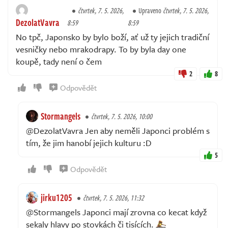
čtvrtek, 7. 5. 2026,
Upraveno
čtvrtek, 7. 5. 2026,
DezolatVavra
8:59
8:59
No tpč, Japonsko by bylo boží, ať už ty jejich tradiční
vesničky nebo mrakodrapy. To by byla day one
koupě, tady není o čem
2
8
Odpovědět
Stormangels
čtvrtek, 7. 5. 2026, 10:00
@DezolatVavra Jen aby neměli Japonci problém s
tím, že jim hanobí jejich kulturu :D
5
Odpovědět
jirku1205
čtvrtek, 7. 5. 2026, 11:32
@Stormangels Japonci mají zrovna co kecat když
sekaly hlavy po stovkách či tisících.