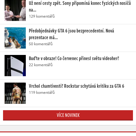
Už není cesty zpět. Sony připomíná konec fyzických nosičů
na…
129 komentářů
Předobjednávky GTA 6 jsou bezprecedentní. Nová
prezentace má…
50 komentářů
Buďte v obraze! Co červenec přinesl světu videoher?
22 komentářů
Vrchol chamtivosti? Rockstar schytává kritiku za GTA 6
119 komentářů
VÍCE NOVINEK