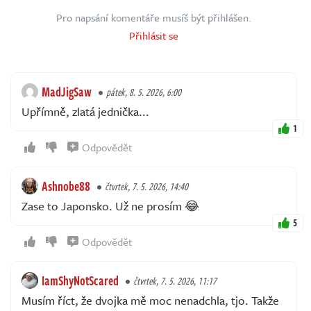
Pro napsání komentáře musíš být přihlášen.
Přihlásit se
MadJigSaw
pátek, 8. 5. 2026, 6:00
Upřímně, zlatá jednička...
1
Odpovědět
Ashnobe88
čtvrtek, 7. 5. 2026, 14:40
Zase to Japonsko. Už ne prosím 😂
5
Odpovědět
IamShyNotScared
čtvrtek, 7. 5. 2026, 11:17
Musím říct, že dvojka mě moc nenadchla, tjo. Takže