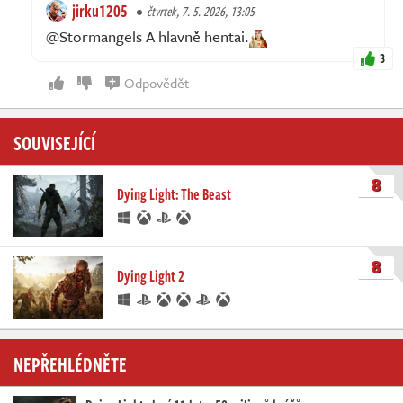
jirku1205
čtvrtek, 7. 5. 2026, 13:05
@Stormangels A hlavně hentai.
3
Odpovědět
SOUVISEJÍCÍ
8
Dying Light: The Beast
8
Dying Light 2
NEPŘEHLÉDNĚTE