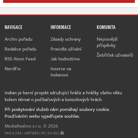
NAVIGACE
INFORMACE
KOMUNITA
Archiv pořadu
Zásady ochrany
Nejnovější
příspěvky
Redakce pořadu
Pravidla užívání
Žebříček uživatelů
RSS Atom Feed
Jak hodnotíme
NerdFix
Inzerce na
Indianovi
Indian je herní projekt sdružující hráče a hráčky všeho věku
kolem témat o počítačových a konzolových hrách.
Při poskytování služeb nám pomáhají soubory cookie.
Používáním webu vyjadřujete souhlas.
MediaRealms s.r.o.
© 2026
IWS 4.234 - m07d03 | IN | 24 ms |