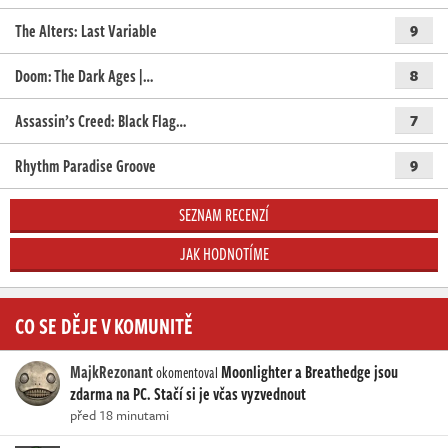
The Alters: Last Variable
9
Doom: The Dark Ages |…
8
Assassin’s Creed: Black Flag…
7
Rhythm Paradise Groove
9
SEZNAM RECENZÍ
JAK HODNOTÍME
CO SE DĚJE V KOMUNITĚ
MajkRezonant
Moonlighter a Breathedge jsou
okomentoval
zdarma na PC. Stačí si je včas vyzvednout
před 18 minutami