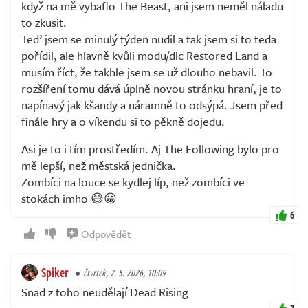
když na mě vybaflo The Beast, ani jsem neměl náladu
to zkusit.
Teď jsem se minulý týden nudil a tak jsem si to teda
pořídil, ale hlavně kvůli modu/dlc Restored Land a
musím říct, že takhle jsem se už dlouho nebavil. To
rozšíření tomu dává úplně novou stránku hraní, je to
napínavý jak kšandy a náramně to odsýpá. Jsem před
finále hry a o víkendu si to pěkně dojedu.
Asi je to i tím prostředím. Aj The Following bylo pro
mě lepší, než městská jednička.
Zombíci na louce se kydlej líp, než zombíci ve
stokách imho 😅😀
6
Odpovědět
Spiker
čtvrtek, 7. 5. 2026, 10:09
Snad z toho neudělají Dead Rising