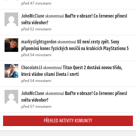
před 47 minutami
JohnMcClane
Buďte v obraze! Co červenec přinesl
okomentoval
světu videoher?
před 52 minutami
markyslightsgordon
Už není cesty zpět. Sony
okomentoval
připomíná konec fyzických nosičů na krabicích PlayStationu 5
před 54 minutami
ChocolateJJ
Titan Quest 2 dostává novou třídu,
okomentoval
která vládne silami života i smrti
před 54 minutami
JohnMcClane
Buďte v obraze! Co červenec přinesl
okomentoval
světu videoher?
před 57 minutami
PŘEHLED AKTIVITY KOMUNITY