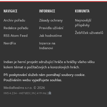
NAVIGACE
INFORMACE
KOMUNITA
Archiv pořadu
Zásady ochrany
Nejnovější
příspěvky
Redakce pořadu
Pravidla užívání
Žebříček uživatelů
RSS Atom Feed
Jak hodnotíme
NerdFix
Inzerce na
Indianovi
Indian je herní projekt sdružující hráče a hráčky všeho věku
kolem témat o počítačových a konzolových hrách.
Při poskytování služeb nám pomáhají soubory cookie.
Používáním webu vyjadřujete souhlas.
MediaRealms s.r.o.
© 2026
IWS 4.234 - m07d03 | IN | 419 ms |