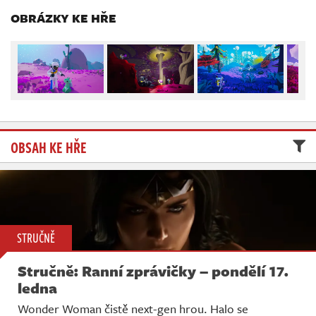
Živě
OBRÁZKY KE HŘE
OBSAH KE HŘE
STRUČNĚ
Stručně: Ranní zprávičky – pondělí 17.
ledna
Wonder Woman čistě next-gen hrou. Halo se