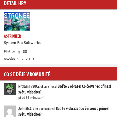
DETAIL HRY
ASTRONEER
System Era Softworks
Platformy:
Vydání: 5. 2. 2019
CO SE DĚJE V KOMUNITĚ
Nitram1980CZ
Buďte v obraze! Co červenec přinesl
okomentoval
světu videoher?
před 38 minutami
JohnMcClane
Buďte v obraze! Co červenec přinesl
okomentoval
světu videoher?