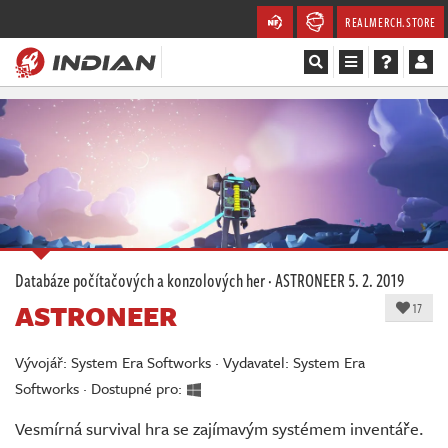
REALMERCH.STORE
Magazín
Recenze
Videa
Soutěže
Databáze počítačových a konzolových her
·
ASTRONEER
5. 2. 2019
ASTRONEER
Databáze
17
Komunita
Vývojář: System Era Softworks · Vydavatel: System Era
Softworks · Dostupné pro:
Redakce
Vesmírná survival hra se zajímavým systémem inventáře.