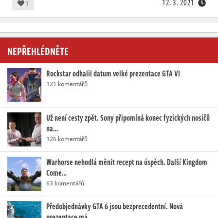
12. 3. 2021
1
NEPŘEHLÉDNĚTE
Rockstar odhalil datum velké prezentace GTA VI
121 komentářů
Už není cesty zpět. Sony připomíná konec fyzických nosičů
na…
126 komentářů
Warhorse nehodlá měnit recept na úspěch. Další Kingdom
Come…
63 komentářů
Předobjednávky GTA 6 jsou bezprecedentní. Nová
prezentace má…