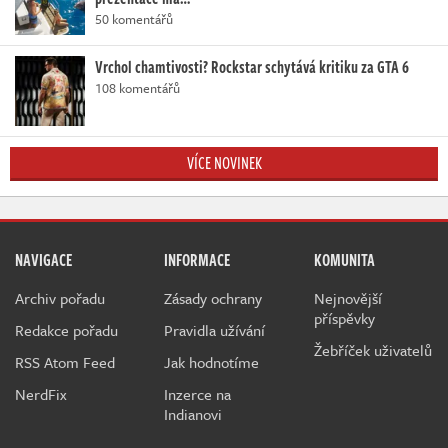
50 komentářů
Vrchol chamtivosti? Rockstar schytává kritiku za GTA 6
108 komentářů
VÍCE NOVINEK
NAVIGACE
INFORMACE
KOMUNITA
Archiv pořadu
Zásady ochrany
Nejnovější
příspěvky
Redakce pořadu
Pravidla užívání
Žebříček uživatelů
RSS Atom Feed
Jak hodnotíme
NerdFix
Inzerce na
Indianovi