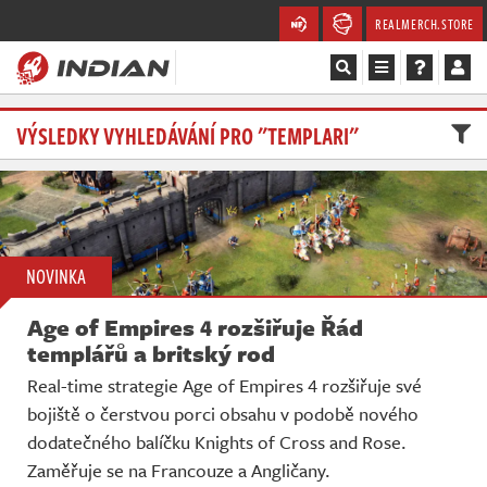
REALMERCH.STORE
Magazín
VÝSLEDKY VYHLEDÁVÁNÍ PRO "TEMPLARI"
Recenze
Videa
NOVINKA
Soutěže
Age of Empires 4 rozšiřuje Řád
Databáze
templářů a britský rod
Real-time strategie Age of Empires 4 rozšiřuje své
Komunita
bojiště o čerstvou porci obsahu v podobě nového
dodatečného balíčku Knights of Cross and Rose.
Redakce
Zaměřuje se na Francouze a Angličany.