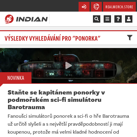
REALMERCH.STORE
Magazín
VÝSLEDKY VYHLEDÁVÁNÍ PRO "PONORKA"
Recenze
Videa
NOVINKA
Soutěže
Staňte se kapitánem ponorky v
Databáze
podmořském sci-fi simulátoru
Barotrauma
Komunita
Fanoušci simulátorů ponorek a sci-fi o hře Barotrauma
už určitě slyšeli a s největší pravděpodobností ji mají
Redakce
koupenou, protože má velmi kladné hodnocení od