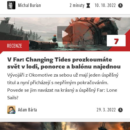
Michal Burian
2 minuty
10. 10. 2022
7
RECENZE
V Far: Changing Tides prozkoumáte
svět v lodi, ponorce a balónu najednou
Vývojáři z Okomotive za sebou už mají jeden úspěšný
titul a nyní přicházejí s nepřímým pokračováním.
Povede se jim navázat na krásný a úspěšný Far: Lone
Sails?
Adam Bárta
29. 3. 2022