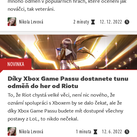
mnoho odměn v populárních hrách, které ocenění jak
Živě
nováčci, tak veteráni.
Nikola Levová
2 minuty
12. 12. 2022
NOVINKA
Díky Xbox Game Passu dostanete tunu
odměň do her od Riotu
To, že Riot chystá velké věci, není nic nového, že
oznámí spolupráci s Xboxem by se dalo čekat, ale že
díky Xbox Game Passu budete mít dostupné všechny
postavy z LoL, to nikdo nečekal.
Nikola Levová
1 minuta
12. 6. 2022