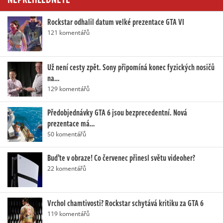
Rockstar odhalil datum velké prezentace GTA VI
121 komentářů
Už není cesty zpět. Sony připomíná konec fyzických nosičů
na…
129 komentářů
Předobjednávky GTA 6 jsou bezprecedentní. Nová
prezentace má…
50 komentářů
Buďte v obraze! Co červenec přinesl světu videoher?
22 komentářů
Vrchol chamtivosti? Rockstar schytává kritiku za GTA 6
119 komentářů