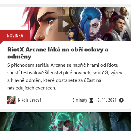
NOVINKA
RiotX Arcane láká na obří oslavy a
odměny
S příchodem seriálu Arcane se napříč hrami od Riotu
spustí festivalové šílenství plné novinek, soutěží, výzev
a hlavně odměn, které dostanete za účast na
následujících eventech.
Nikola Levová
3 minuty
5. 11. 2021