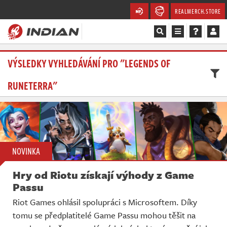
REALMERCH.STORE
Magazín
VÝSLEDKY VYHLEDÁVÁNÍ PRO "LEGENDS OF
RUNETERRA"
Recenze
Videa
Soutěže
NOVINKA
Databáze
Hry od Riotu získají výhody z Game
Komunita
Passu
Riot Games ohlásil spolupráci s Microsoftem. Díky
Redakce
tomu se předplatitelé Game Passu mohou těšit na