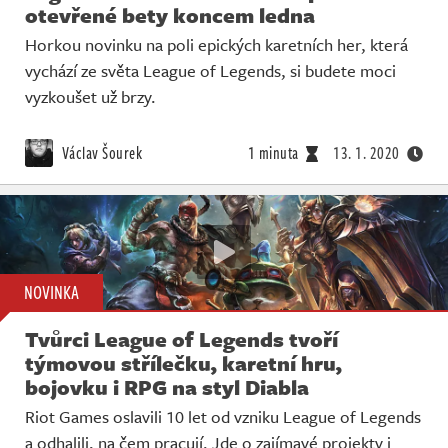
otevřené bety koncem ledna
Horkou novinku na poli epických karetních her, která
vychází ze světa League of Legends, si budete moci
vyzkoušet už brzy.
Václav Šourek
1 minuta
13. 1. 2020
NOVINKA
Tvůrci League of Legends tvoří
týmovou střílečku, karetní hru,
bojovku i RPG na styl Diabla
Riot Games oslavili 10 let od vzniku League of Legends
a odhalili, na čem pracují. Jde o zajímavé projekty i