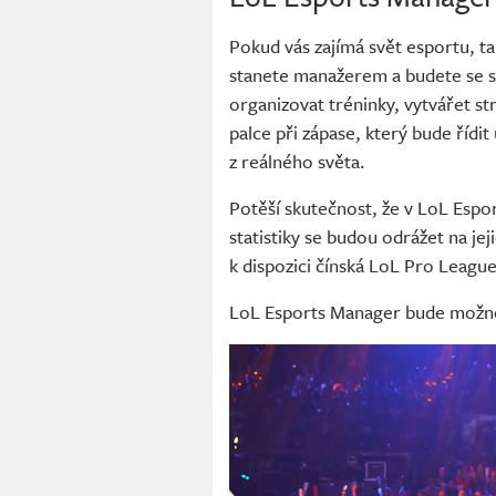
Pokud vás zajímá svět esportu, t
stanete manažerem a budete se s
organizovat tréninky, vytvářet s
palce při zápase, který bude řídit
z reálného světa.
Potěší skutečnost, že v LoL Espo
statistiky se budou odrážet na jej
k dispozici čínská LoL Pro League
LoL Esports Manager bude možné h