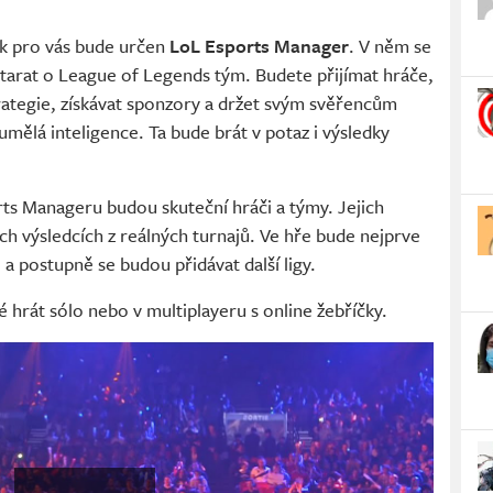
ak pro vás bude určen
LoL Esports Manager
. V něm se
tarat o League of Legends tým. Budete přijímat hráče,
trategie, získávat sponzory a držet svým svěřencům
 umělá inteligence. Ta bude brát v potaz i výsledky
rts Manageru budou skuteční hráči a týmy. Jejich
ich výsledcích z reálných turnajů. Ve hře bude nejprve
 a postupně se budou přidávat další ligy.
rát sólo nebo v multiplayeru s online žebříčky.