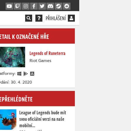
PŘIHLÁŠENÍ
ETAIL K OZNAČENÉ HŘE
Legends of Runeterra
Riot Games
latformy:
dání: 30. 4. 2020
EPŘEHLÉDNĚTE
League of Legends bude mít
svou oficiální verzi na naše
mobilní…