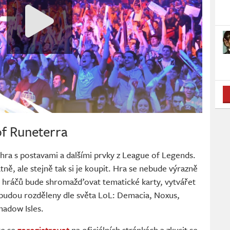
of Runeterra
 hra s postavami a dalšími prvky z League of Legends.
ně, ale stejně tak si je koupit. Hra se nebude výrazně
m hráčů bude shromažďovat tematické karty, vytvářet
y budou rozděleny dle světa LoL: Demacia, Noxus,
Shadow Isles.
te se
zaregistrovat
na oficiálních stránkách a zkusit se