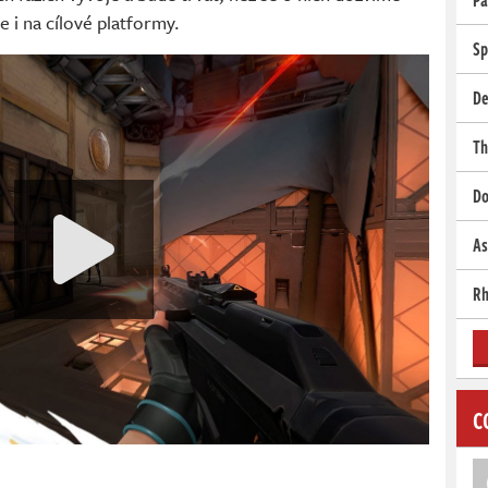
Pa
 i na cílové platformy.
Sp
De
Th
Do
As
Rh
C