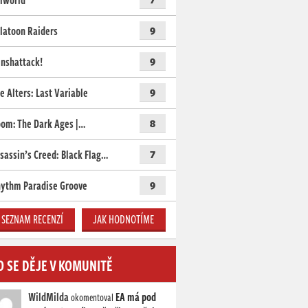
lworld
latoon Raiders
9
nshattack!
9
e Alters: Last Variable
9
om: The Dark Ages |…
8
sassin’s Creed: Black Flag…
7
ythm Paradise Groove
9
SEZNAM RECENZÍ
JAK HODNOTÍME
O SE DĚJE V KOMUNITĚ
WildMilda
EA má pod
okomentoval