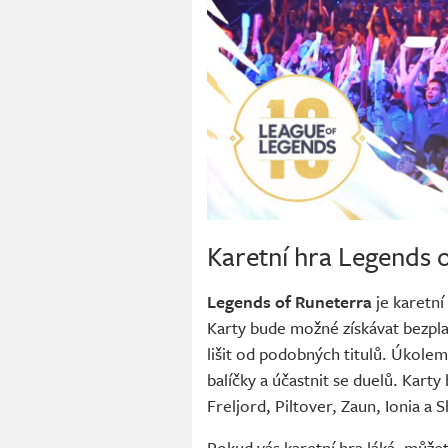
Karetní hra Legends 
Legends of Runeterra
je karetní
Karty bude možné získávat bezplat
lišit od podobných titulů. Úkole
balíčky a účastnit se duelů. Kart
Freljord, Piltover, Zaun, Ionia a 
Pokud vás karetní hra láká, může