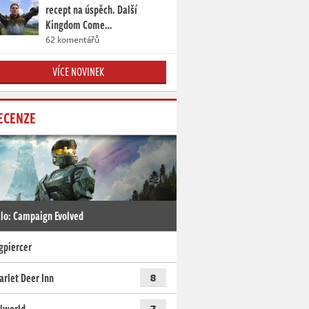
recept na úspěch. Další
Kingdom Come…
62 komentářů
VÍCE NOVINEK
ECENZE
lo: Campaign Evolved
gpiercer
arlet Deer Inn
8
7