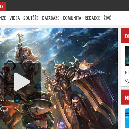
RE
NZE
VIDEA
SOUTĚŽE
DATABÁZE
KOMUNITA
REDAKCE
ŽIVĚ
D
P
Vy
N