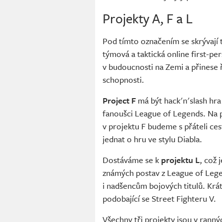
Projekty A, F a L
Pod tímto označením se skrývají
týmová a taktická online first-pe
v budoucnosti na Zemi a přinese 
schopnosti.
Project F
má být hack'n'slash hra
fanoušci League of Legends. Na p
v projektu F budeme s přáteli c
jednat o hru ve stylu Diabla.
Dostáváme se k
projektu L
, což 
známých postav z League of Lege
i nadšencům bojových titulů. Krá
podobající se Street Fighteru V.
Všechny tři projekty jsou v ranný