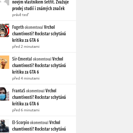
novým vlastníkem šetřit. Zvažuje
prodej studií i známých značek
právě teď
Fugeth
Vrchol
okomentoval
chamtivosti? Rockstar schytává
kritiku za GTA 6
před 2 minutami
Sir-Emental
Vrchol
okomentoval
chamtivosti? Rockstar schytává
kritiku za GTA 6
před 4 minutami
FrantaS
Vrchol
okomentoval
chamtivosti? Rockstar schytává
kritiku za GTA 6
před 6 minutami
El-Scorpio
Vrchol
okomentoval
chamtivosti? Rockstar schytává