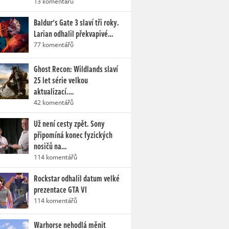
13 komentářů
Baldur's Gate 3 slaví tři roky.
Larian odhalil překvapivé…
77 komentářů
Ghost Recon: Wildlands slaví
25 let série velkou
aktualizací.…
42 komentářů
Už není cesty zpět. Sony
připomíná konec fyzických
nosičů na…
114 komentářů
Rockstar odhalil datum velké
prezentace GTA VI
114 komentářů
Warhorse nehodlá měnit