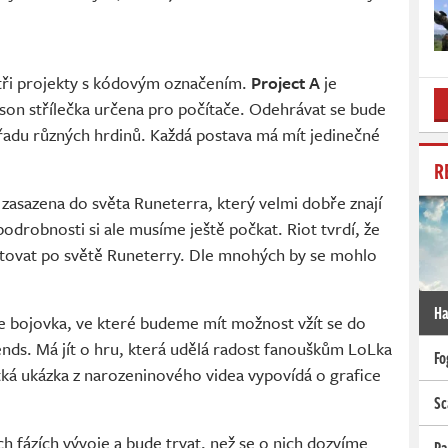
 tři projekty s kódovým označením.
Project A
je
rson střílečka určena pro počítače. Odehrávat se bude
řadu různých hrdinů. Každá postava má mít jedinečné
R
 zasazena do světa Runeterra, který velmi dobře znají
odrobnosti si ale musíme ještě počkat. Riot tvrdí, že
estovat po světě Runeterry. Dle mnohých by se mohlo
Ha
je bojovka, ve které budeme mít možnost vžít se do
nds. Má jít o hru, která udělá radost fanouškům LoLka
Fo
tká ukázka z narozeninového videa vypovídá o grafice
Sc
ch fázích vývoje a bude trvat, než se o nich dozvíme