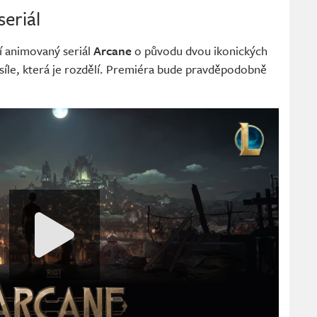
eriál
í animovaný seriál
Arcane
o původu dvou ikonických
síle, která je rozdělí. Premiéra bude pravděpodobně