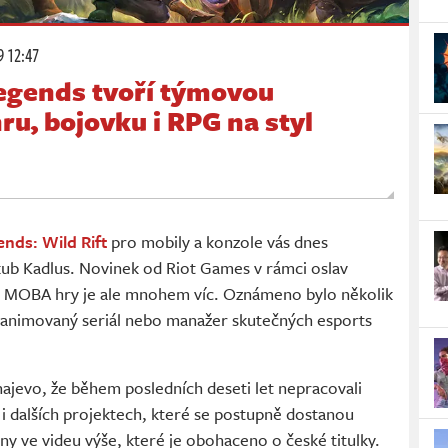
9 12:47
Legends tvoří týmovou
hru, bojovku i RPG na styl
nds: Wild Rift
pro mobily a konzole vás dnes
ub Kadlus. Novinek od Riot Games v rámci oslav
ené MOBA hry je ale mnohem víc. Oznámeno bylo několik
, animovaný seriál nebo manažer skutečných esports
najevo, že během posledních deseti let nepracovali
i dalších projektech, které se postupně dostanou
eny ve videu výše, které je obohaceno o české titulky.