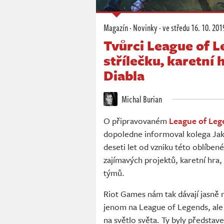
Magazín
·
Novinky
·
ve středu
16. 10. 201
Tvůrci League of 
střílečku, karetní 
Diabla
Michal Burian
O připravovaném
League of Lege
dopoledne informoval kolega Jak
deseti let od vzniku této oblíb
zajímavých projektů, karetní hra
týmů.
Riot Games nám tak dávají jasně 
jenom na League of Legends, ale 
na světlo světa. Ty byly představ