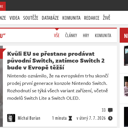
RE
NZE
VIDEA
SOUTĚŽE
DATABÁZE
KOMUNITA
REDAKCE
ŽIVĚ
EU"
N
VŠE
ČLÁNKY
HRY
KOMUNITA
Kvůli EU se přestane prodávat
původní Switch, zatímco Switch 2
bude v Evropě těžší
Nintendo oznámilo, že na evropském trhu skončí
prodej první generace konzole Nintendo Switch.
Rozhodnutí se týká všech variant zařízení, včetně
modelů Switch Lite a Switch OLED.
33
Michal Burian
1 minuta
v úterý
7. 7. 2026