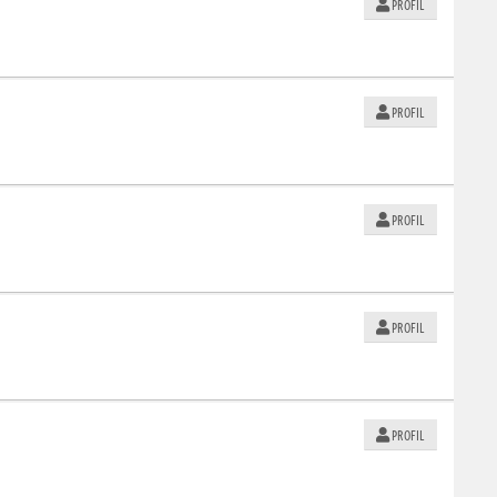
PROFIL
PROFIL
PROFIL
PROFIL
PROFIL