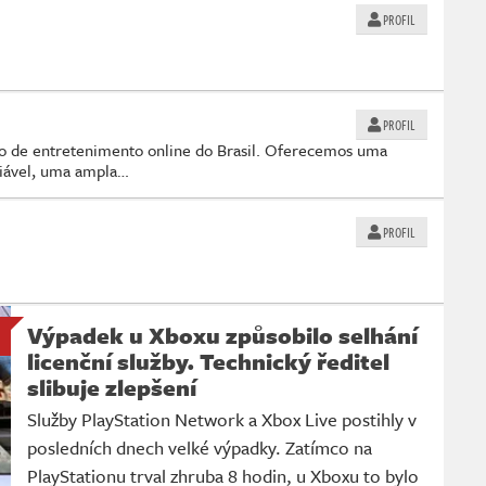
PROFIL
PROFIL
so de entretenimento online do Brasil. Oferecemos uma
fiável, uma ampla…
PROFIL
Výpadek u Xboxu způsobilo selhání
licenční služby. Technický ředitel
slibuje zlepšení
Služby PlayStation Network a Xbox Live postihly v
posledních dnech velké výpadky. Zatímco na
PlayStationu trval zhruba 8 hodin, u Xboxu to bylo