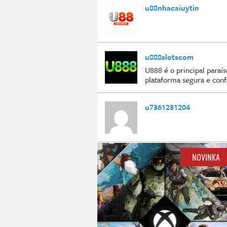
u88nhacaiuytin
u888slotscom
U888 é o principal paraí
plataforma segura e con
u7361231204
NOVINKA