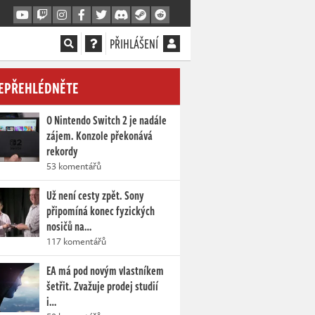
PŘIHLÁŠENÍ
EPŘEHLÉDNĚTE
O Nintendo Switch 2 je nadále
zájem. Konzole překonává
rekordy
53 komentářů
Už není cesty zpět. Sony
připomíná konec fyzických
nosičů na…
117 komentářů
EA má pod novým vlastníkem
šetřit. Zvažuje prodej studií
i…