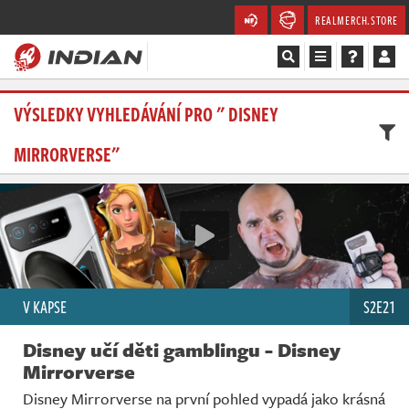
REALMERCH.STORE
Magazín
VÝSLEDKY VYHLEDÁVÁNÍ PRO " DISNEY
MIRRORVERSE"
Recenze
Videa
Soutěže
Databáze
V KAPSE
S2E21
Komunita
Disney učí děti gamblingu - Disney
Mirrorverse
Redakce
Disney Mirrorverse na první pohled vypadá jako krásná