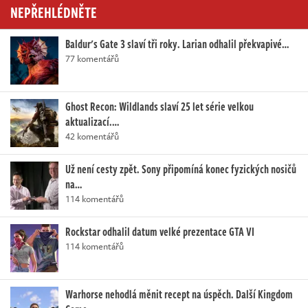
NEPŘEHLÉDNĚTE
Baldur's Gate 3 slaví tři roky. Larian odhalil překvapivé…
77 komentářů
Ghost Recon: Wildlands slaví 25 let série velkou
aktualizací.…
42 komentářů
Už není cesty zpět. Sony připomíná konec fyzických nosičů
na…
114 komentářů
Rockstar odhalil datum velké prezentace GTA VI
114 komentářů
Warhorse nehodlá měnit recept na úspěch. Další Kingdom