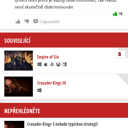
není skutečně diskriminován
10
Odpovědět
SOUVISEJÍCÍ
5
Empire of Sin
Crusader Kings III
NEPŘEHLÉDNĚTE
Crusader Kings 3 nebude typickou strategií