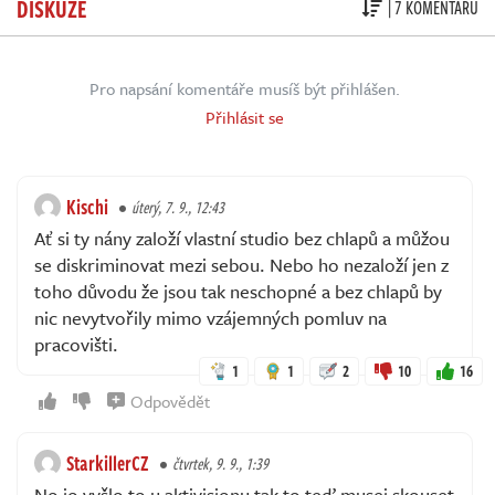
DISKUZE
| 7 KOMENTÁŘŮ
Pro napsání komentáře musíš být přihlášen.
Přihlásit se
Kischi
úterý, 7. 9., 12:43
Ať si ty nány založí vlastní studio bez chlapů a můžou
se diskriminovat mezi sebou. Nebo ho nezaloží jen z
toho důvodu že jsou tak neschopné a bez chlapů by
nic nevytvořily mimo vzájemných pomluv na
pracovišti.
1
1
2
10
16
Odpovědět
StarkillerCZ
čtvrtek, 9. 9., 1:39
No jo vyšlo to u aktivisionu tak to teď musej skouset