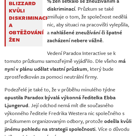
% žen setkalo se zneužíváním a
BLIZZARD
diskriminací
. Průzkum se také
KVŮLI
zmiňuje o tom, že společnost nedělá
DISKRIMINACI
nic, aby situaci na pracovišti vylepšila,
A
a
nahlášené zneužívání či špatné
OBTĚŽOVÁNÍ
ŽEN
zacházení nebere vážně
.
Vedení Paradox Interactive se k
tomuto průzkumu samozřejmě vyjádřilo. Dle všeho
má
nyní v plánu udělat vlastní průzkum
, který bude
zprostředkován za pomoci neutrální firmy.
Podezřelé je také to, že v průběhu minulého týdne
opustila Paradox bývalá výkonná ředitelka Ebba
Ljungerud
. Její odchod nemá mít dle současného
výkonného ředitele Fredrika Westera nic společného s
průzkumem organizovaným odbory, protože
odešla kvůli
jinému pohledu na strategii společnosti
. Více o důvodu