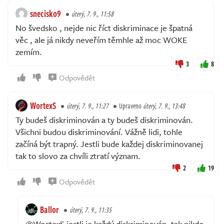
snecisko9
úterý, 7. 9., 11:58
No švedsko , nejde nic říct diskriminace je špatná
věc , ale já nikdy neveřím těmhle až moc WOKE
zemím.
3
8
Odpovědět
WortexS
úterý, 7. 9., 11:27
Upraveno
úterý, 7. 9., 13:48
Ty budeš diskriminován a ty budeš diskriminován.
Všichni budou diskriminování. Vážně lidi, tohle
začíná být trapný. Jestli bude každej diskriminovanej
tak to slovo za chvíli ztratí význam.
2
19
Odpovědět
Ballor
úterý, 7. 9., 11:35
@WortexS jestli je každý diskriminován, tak nikdo