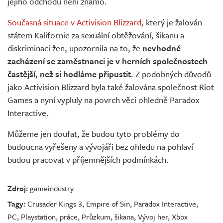
jejího odchodu není známo.
Současná situace v Activision Blizzard
, který je žalován
státem Kalifornie za sexuální obtěžování, šikanu a
diskriminaci žen, upozornila na to, že
nevhodné
zacházení se zaměstnanci je v herních společnostech
častější, než si hodláme připustit
. Z podobných důvodů
jako Activision Blizzard byla také žalována společnost Riot
Games a nyní vypluly na povrch věci ohledně Paradox
Interactive.
Můžeme jen doufat, že budou tyto problémy do
budoucna vyřešeny a vývojáři bez ohledu na pohlaví
budou pracovat v příjemnějších podmínkách.
Zdroj:
gameindustry
Tagy:
Crusader Kings 3
,
Empire of Sin
,
Paradox Interactive
,
PC
,
Playstation
,
práce
,
Průzkum
,
šikana
,
Vývoj her
,
Xbox