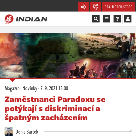
REALMERCH.STORE
Magazín
Recenze
Videa
Soutěže
Magazín
·
Novinky
·
7. 9. 2021 13:00
Databáze
Zaměstnanci Paradoxu se
potýkají s diskriminací a
Komunita
špatným zacházením
Redakce
Denis Bartek