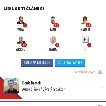
LÍBIL SE TI ČLÁNEK?
1
11
61
WOW
MEH
HMMM
12
3
5
ARRGG
HAHA
F
SDÍLET NA FACEBOOK
SDÍLET NA TWITTER
Nahlásit chybu
Denis Bartek
Autor článku / Bývalý redaktor