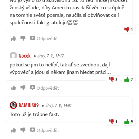
ženský všude, díky Ameriko zas další věc co si úplně
na tomhle světě posrala, naučila si obviňovat celí
společnosti fakt gratuluju👏👏
1
Odpovědět
Gocek
úterý, 7. 9., 17:12
pokud se jim to nelíbí, tak ať se zvednou, dají
výpověď a jdou si někam jinam hledat práci...
2
7
Odpovědět
RAMIUS89
úterý, 7. 9., 14:01
Toto už je trápne fakt.
1
9
Odpovědět