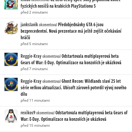
fyzických nosičů na krabicích PlayStationu 5
před 2 minutami
jankslavik
Předobjednávky GTA 6 jsou
okomentoval
bezprecedentní. Nová prezentace má ještě zvýšit očekávání
hráčů
před 5 minutami
Reggie-Kray
Odstartovala multiplayerová beta
okomentoval
Gears of War: E-Day. Optimalizace na konzolích je ukázková
před 7 minutami
Reggie-Kray
Ghost Recon: Wildlands slaví 25 let
okomentoval
série velkou aktualizací. Ubisoft zároveň potvrdil vývoj nového
dílu
před 11 minutami
rexikos9
Odstartovala multiplayerová beta Gears of
okomentoval
War: E-Day. Optimalizace na konzolích je ukázková
před 15 minutami