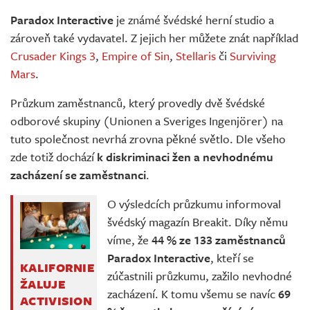
Živě
Paradox Interactive
je známé švédské herní studio a
zároveň také vydavatel. Z jejich her můžete znát například
Crusader Kings 3
,
Empire of Sin
,
Stellaris
či
Surviving
Mars
.
Průzkum zaměstnanců, který provedly dvě švédské
odborové skupiny (Unionen a Sveriges Ingenjörer) na
tuto společnost nevrhá zrovna pěkné světlo. Dle všeho
zde totiž dochází
k diskriminaci žen a nevhodnému
zacházení se zaměstnanci
.
O výsledcích průzkumu informoval
švédský magazín Breakit. Díky němu
víme, že
44 % ze 133 zaměstnanců
Paradox Interactive
, kteří se
KALIFORNIE
zúčastnili průzkumu, zažilo nevhodné
ŽALUJE
zacházení. K tomu všemu se navíc
69
ACTIVISION