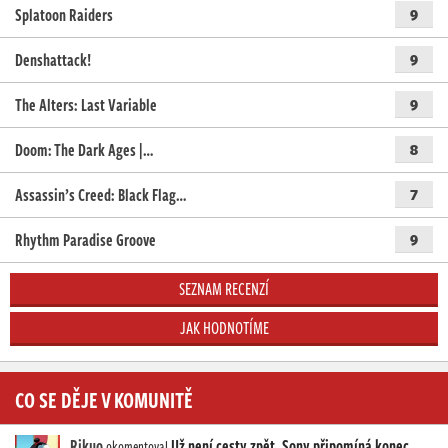
Splatoon Raiders
9
Denshattack!
9
The Alters: Last Variable
9
Doom: The Dark Ages |…
8
Assassin’s Creed: Black Flag…
7
Rhythm Paradise Groove
9
SEZNAM RECENZÍ
JAK HODNOTÍME
CO SE DĚJE V KOMUNITĚ
Rikuo
Už není cesty zpět. Sony připomíná konec
okomentoval