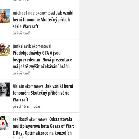
michael-nae
Jak vznikl
okomentoval
herní fenomén: Skutečný příběh
série Warcraft
právě teď
jankslavik
okomentoval
Předobjednávky GTA 6 jsou
bezprecedentní. Nová prezentace
má ještě zvýšit očekávání hráčů
právě teď
Aklain
Jak vznikl herní
okomentoval
fenomén: Skutečný příběh série
Warcraft
před 15 minutami
rexikos9
Odstartovala
okomentoval
multiplayerová beta Gears of War:
E-Day. Optimalizace na konzolích