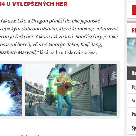
S4 U VYLEPŠENÝCH HER
 Yakuza: Like a Dragon přináší do ulic japonské
epickým dobrodružstvím, které kombinuje intenzivní
R
erou je řada her Yakuza tak známá. Součástí hry je také
bsazení herců, včetně George Takei, Kaiji Tang,
izabeth Maxwell,“
láká na hru tisková zpráva.
Ha
Fo
Sc
Pa
Sp