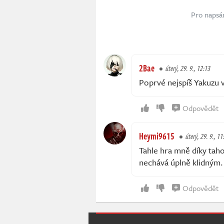
Pro napsá
2Bae
úterý, 29. 9., 12:13
Poprvé nejspíš Yakuzu
Odpovědět
Heymi9615
úterý, 29. 9., 11
Tahle hra mně díky tah
nechává úplně klidným.
Odpovědět