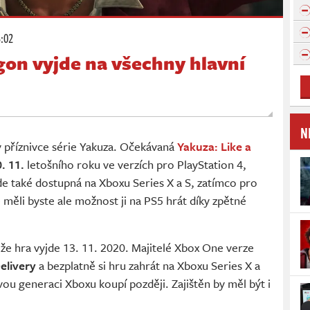
3:02
gon vyjde na všechny hlavní
N
 příznivce série Yakuza. Očekávaná
Yakuza: Like a
. 11.
letošního roku ve verzích pro PlayStation 4,
e také dostupná na Xboxu Series X a S, zatímco pro
- měli byste ale možnost ji na PS5 hrát díky zpětné
e hra vyjde 13. 11. 2020. Majitelé Xbox One verze
elivery
a bezplatně si hru zahrát na Xboxu Series X a
novou generaci Xboxu koupí později. Zajištěn by měl být i