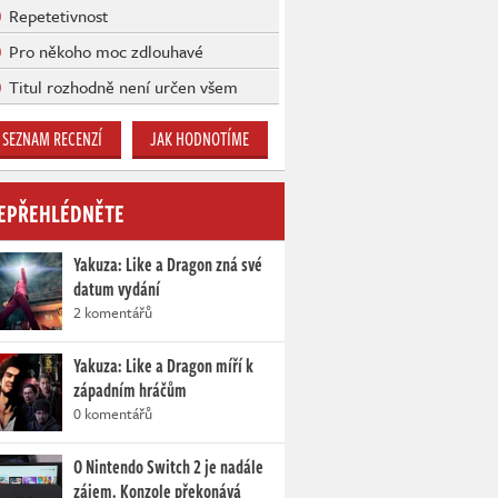
Repetetivnost
Pro někoho moc zdlouhavé
Titul rozhodně není určen všem
SEZNAM RECENZÍ
JAK HODNOTÍME
EPŘEHLÉDNĚTE
Yakuza: Like a Dragon zná své
datum vydání
2 komentářů
Yakuza: Like a Dragon míří k
západním hráčům
0 komentářů
O Nintendo Switch 2 je nadále
zájem. Konzole překonává