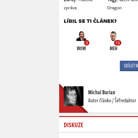
zpráva
Dragon
LÍBIL SE TI ČLÁNEK?
3
13
WOW
MEH
SDÍLET 
Michal Burian
Autor článku / Šéfredaktor
DISKUZE