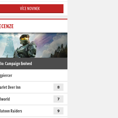
VÍCE NOVINEK
ECENZE
lo: Campaign Evolved
gpiercer
arlet Deer Inn
8
lworld
7
latoon Raiders
9