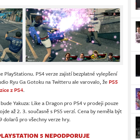
PlayStationu. PS4 verze zajistí bezplatné vylepšení
udio Ryu Ga Gotoku na Twitteru ale varovalo, že
PS5
ice z PS4
.
 bude Yakuza: Like a Dragon pro PS4 v prodeji pouze
 dojde až 2. 3. současně s PS5 verzí. Cena by neměla být
9 dolarů pro všechny verze hry.
PLAYSTATION 5 NEPODPORUJE