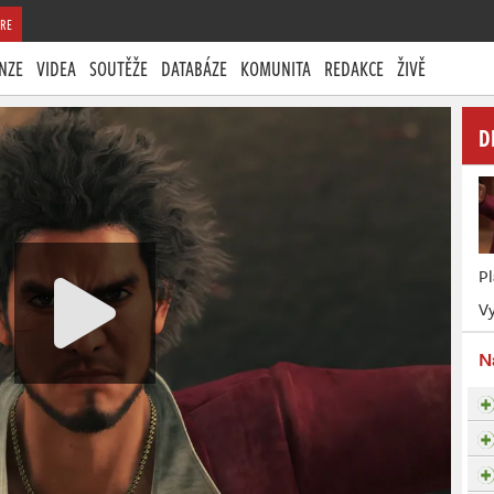
RE
NZE
VIDEA
SOUTĚŽE
DATABÁZE
KOMUNITA
REDAKCE
ŽIVĚ
D
P
Vy
N