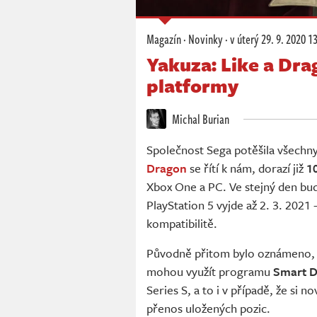
Magazín
·
Novinky
·
v úterý
29. 9. 2020 1
Yakuza: Like a Dra
platformy
Michal Burian
Společnost Sega potěšila všechny
Dragon
se řítí k nám, dorazí již
10
Xbox One a PC. Ve stejný den bud
PlayStation 5 vyjde až 2. 3. 2021 
kompatibilitě.
Původně přitom bylo oznámeno, ž
mohou využít programu
Smart D
Series S, a to i v případě, že si 
přenos uložených pozic.