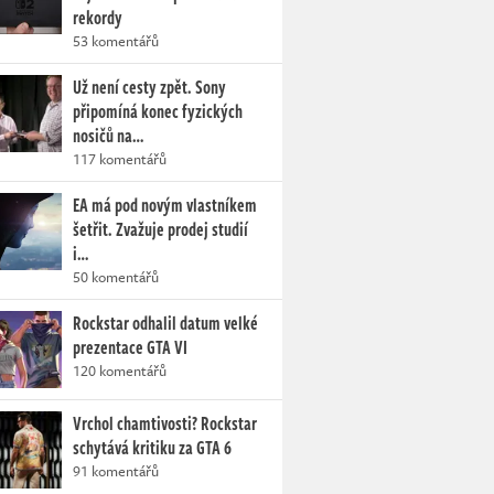
rekordy
53 komentářů
Už není cesty zpět. Sony
připomíná konec fyzických
nosičů na…
117 komentářů
EA má pod novým vlastníkem
šetřit. Zvažuje prodej studií
i…
50 komentářů
Rockstar odhalil datum velké
prezentace GTA VI
120 komentářů
Vrchol chamtivosti? Rockstar
schytává kritiku za GTA 6
91 komentářů