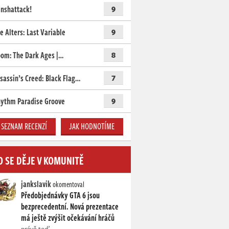
nshattack!
9
e Alters: Last Variable
9
om: The Dark Ages |…
8
sassin’s Creed: Black Flag…
7
ythm Paradise Groove
9
SEZNAM RECENZÍ
JAK HODNOTÍME
O SE DĚJE V KOMUNITĚ
jankslavik
okomentoval
Předobjednávky GTA 6 jsou
bezprecedentní. Nová prezentace
má ještě zvýšit očekávání hráčů
právě teď