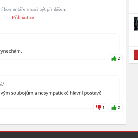
ní komentáře musíš být přihlášen.
Přihlásit se
 vynechám.
2
:07
ovým soubojům a nesympatické hlavní postavě
1
2