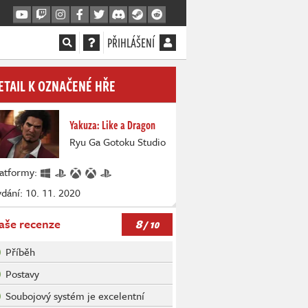
PŘIHLÁŠENÍ
ETAIL K OZNAČENÉ HŘE
Yakuza: Like a Dragon
Ryu Ga Gotoku Studio
latformy:
dání: 10. 11. 2020
8
aše recenze
/ 10
Příběh
Postavy
Soubojový systém je excelentní