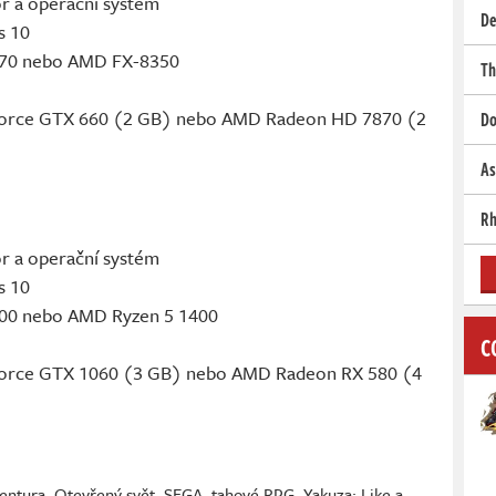
r a operační systém
De
s 10
3470 nebo AMD FX-8350
Th
eForce GTX 660 (2 GB) nebo AMD Radeon HD 7870 (2
Do
As
Rh
r a operační systém
s 10
6700 nebo AMD Ryzen 5 1400
C
eForce GTX 1060 (3 GB) nebo AMD Radeon RX 580 (4
ventura
,
Otevřený svět
,
SEGA
,
tahové RPG
,
Yakuza: Like a