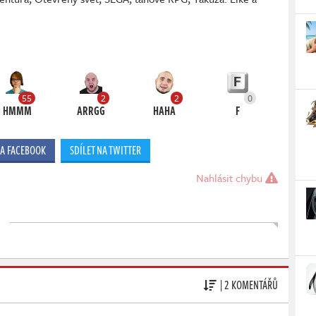
55
2
2
0
HMMM
ARRGG
HAHA
F
NA FACEBOOK
SDÍLET NA TWITTER
Nahlásit chybu
| 2 KOMENTÁŘŮ