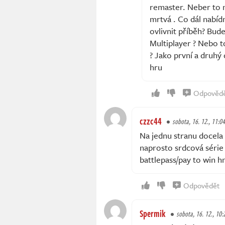
remaster. Neber to n
mrtvá . Co dál nabíd
ovlivnit příběh? Bude
Multiplayer ? Nebo t
? Jako první a druhý 
hru
Odpověd
czzc44
sobota, 16. 12., 11:04
Na jednu stranu docela
naprosto srdcová série 
battlepass/pay to win h
Odpovědět
Spermik
sobota, 16. 12., 10: