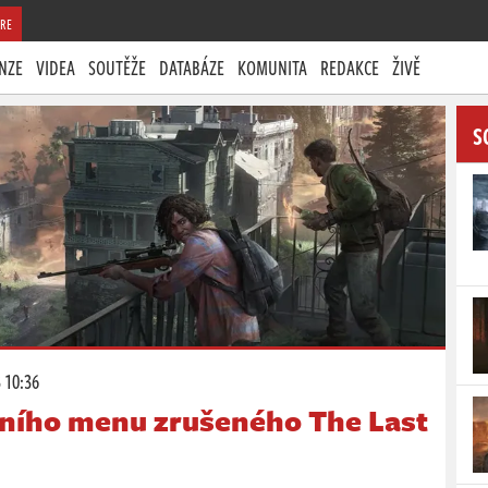
RE
NZE
VIDEA
SOUTĚŽE
DATABÁZE
KOMUNITA
REDAKCE
ŽIVĚ
S
 10:36
vního menu zrušeného The Last