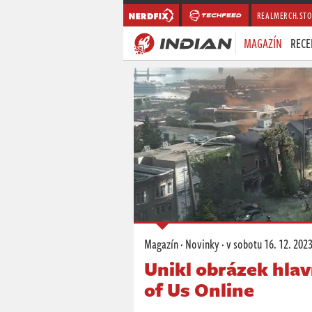
REALMERCH.STO
MAGAZÍN
RECE
Magazín
·
Novinky
·
v sobotu
16. 12. 2023
Unikl obrázek hla
of Us Online