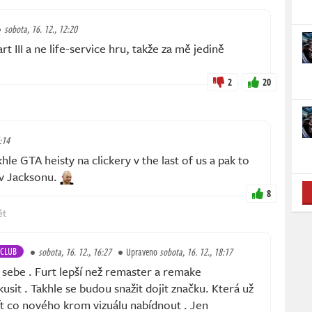
sobota, 16. 12., 12:20
rt III a ne life-service hru, takže za mě jedině
2
20
:14
le GTA heisty na clickery v the last of us a pak to
 v Jacksonu.
8
ět
CLUB
sobota, 16. 12., 16:27
Upraveno
sobota, 16. 12., 18:17
sebe . Furt lepší než remaster a remake
usit . Takhle se budou snažit dojit značku. Která už
t co nového krom vizuálu nabídnout . Jen