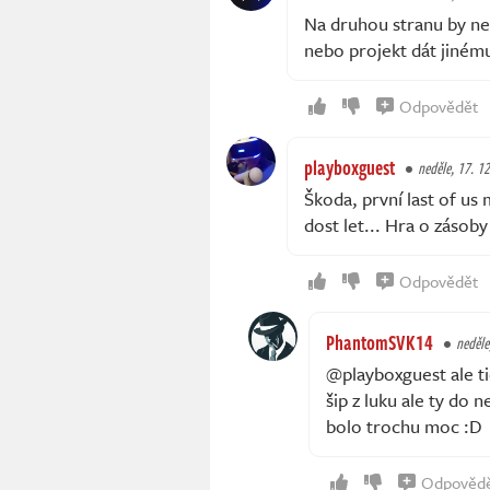
Na druhou stranu by neb
nebo projekt dát jiném
Odpovědět
playboxguest
neděle, 17. 12
Škoda, první last of us
dost let... Hra o zásob
Odpovědět
PhantomSVK14
neděle
@playboxguest ale ti
šip z luku ale ty do n
bolo trochu moc :D
Odpověd