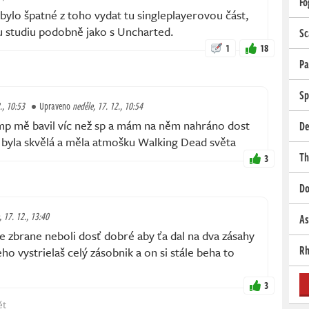
Fo
ylo špatné z toho vydat tu singleplayerovou část,
u studiu podobně jako s Uncharted.
Sc
1
18
Pa
Sp
., 10:53
Upraveno
neděle, 17. 12., 10:54
 mp mě bavil víc než sp a mám na něm nahráno dost
De
y byla skvělá a měla atmošku Walking Dead světa
Th
3
Do
, 17. 12., 13:40
As
e zbrane neboli dosť dobré aby ťa dal na dva zásahy
Rh
eho vystrielaš celý zásobnik a on si stále beha to
3
ět