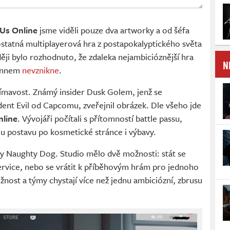
 Us Online
jsme viděli pouze dva artworky a od šéfa
statná multiplayerová hra z postapokalyptického světa
ději bylo rozhodnuto, že zdaleka nejambicióznější hra
N
annem
nevznikne
.
ímavost. Známý insider Dusk Golem, jenž se
ident Evil od Capcomu, zveřejnil obrázek. Dle všeho jde
nline
. Vývojáři počítali s přítomností battle passu,
ou postavu po kosmetické stránce i výbavy.
íly Naughty Dog. Studio mělo dvě možnosti: stát se
ervice, nebo se vrátit k příběhovým hrám pro jednoho
nost a týmy chystají více než jednu ambiciózní, zbrusu