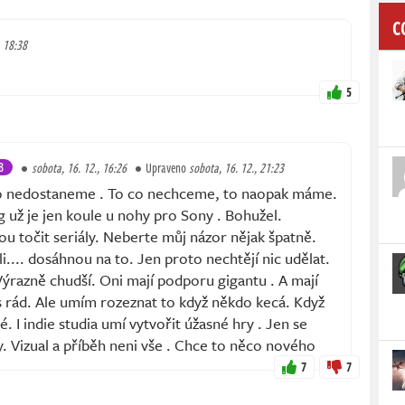
C
, 18:38
5
B
sobota, 16. 12., 16:26
Upraveno
sobota, 16. 12., 21:23
 to nedostaneme . To co nechceme, to naopak máme.
 už je jen koule u nohy pro Sony . Bohužel.
dou točit seriály. Neberte můj názor nějak špatně.
i.... dosáhnou na to. Jen proto nechtějí nic udělat.
. Výrazně chudší. Oni mají podporu gigantu . A mají
s rád. Ale umím rozeznat to když někdo kecá. Když
 I indie studia umí vytvořit úžasné hry . Jen se
y. Vizual a příběh neni vše . Chce to něco nového
7
7