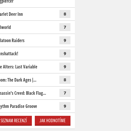
gpiercer
arlet Deer Inn
8
lworld
7
latoon Raiders
9
nshattack!
9
e Alters: Last Variable
9
om: The Dark Ages |…
8
sassin’s Creed: Black Flag…
7
ythm Paradise Groove
9
SEZNAM RECENZÍ
JAK HODNOTÍME