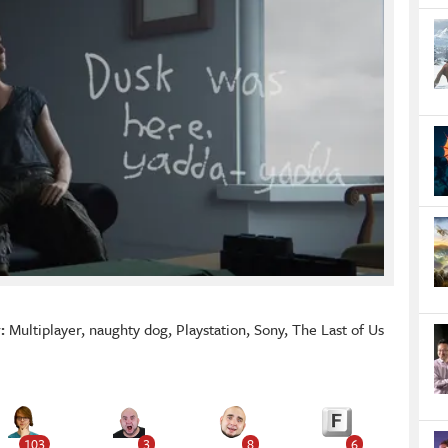
:
Multiplayer
,
naughty dog
,
Playstation
,
Sony
,
The Last of Us
103
3
8
6