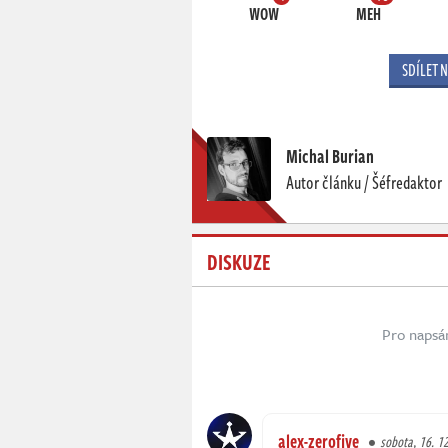
WOW
MEH
SDÍLET 
Michal Burian
Autor článku / Šéfredaktor
DISKUZE
Pro napsá
alex-zerofive
sobota, 16. 12