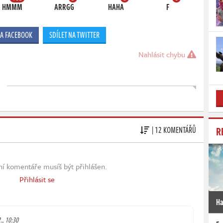
HMMM
ARRGG
HAHA
F
NA FACEBOOK
SDÍLET NA TWITTER
Nahlásit chybu
R
| 12 KOMENTÁŘŮ
ní komentáře musíš být přihlášen.
Přihlásit se
Ha
., 10:30