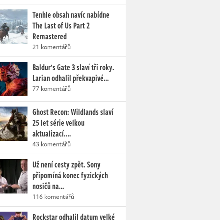
Tenhle obsah navíc nabídne
The Last of Us Part 2
Remastered
21 komentářů
Baldur's Gate 3 slaví tři roky.
Larian odhalil překvapivé…
77 komentářů
Ghost Recon: Wildlands slaví
25 let série velkou
aktualizací.…
43 komentářů
Už není cesty zpět. Sony
připomíná konec fyzických
nosičů na…
116 komentářů
Rockstar odhalil datum velké