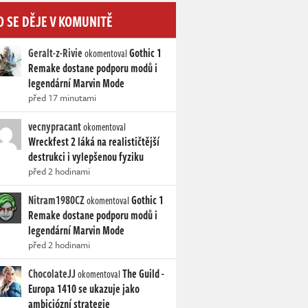
O SE DĚJE V KOMUNITĚ
Geralt-z-Rivie
Gothic 1
okomentoval
Remake dostane podporu modů i
legendární Marvin Mode
před 17 minutami
vecnypracant
okomentoval
Wreckfest 2 láká na realističtější
destrukci i vylepšenou fyziku
před 2 hodinami
Nitram1980CZ
Gothic 1
okomentoval
Remake dostane podporu modů i
legendární Marvin Mode
před 2 hodinami
ChocolateJJ
The Guild -
okomentoval
Europa 1410 se ukazuje jako
ambiciózní strategie