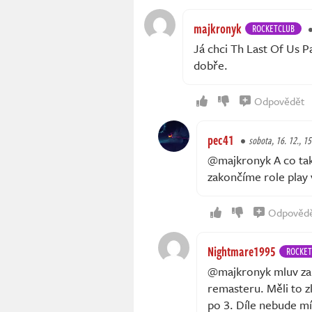
majkronyk
ROCKETCLUB
Já chci Th Last Of Us Pa
dobře.
Odpovědět
pec41
sobota, 16. 12., 15
@majkronyk A co takh
zakončíme role play
Odpověd
Nightmare1995
ROCKET
@majkronyk mluv za 
remasteru. Měli to zk
po 3. Díle nebude mí