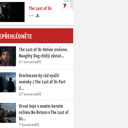
7
The Last of Us
EPŘEHLÉDNĚTE
The Last of Us Online zrušeno.
Naughty Dog chtějí zůstat…
61 komentářů
Druckmann by rád využil
novinky z The Last of Us Part
2…
27 komentářů
Drsné boje v novém herním
režimu No Return v The Last of
Us…
7 komentářů