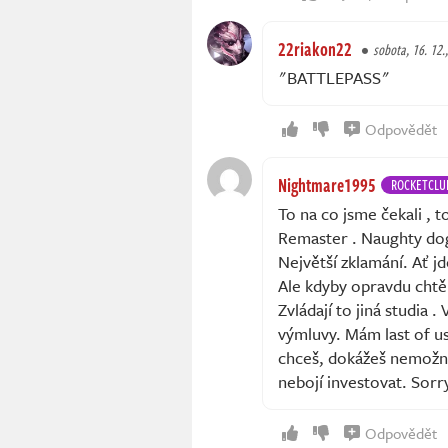
22riakon22
sobota, 16. 12.
"BATTLEPASS"
Odpovědět
Nightmare1995
ROCKETCLU
To na co jsme čekali ,
Remaster . Naughty dog
Největší zklamání. Ať j
Ale kdyby opravdu chtěl
Zvládají to jiná studia 
výmluvy. Mám last of u
chceš, dokážeš nemožné.
nebojí investovat. Sorr
Odpovědět