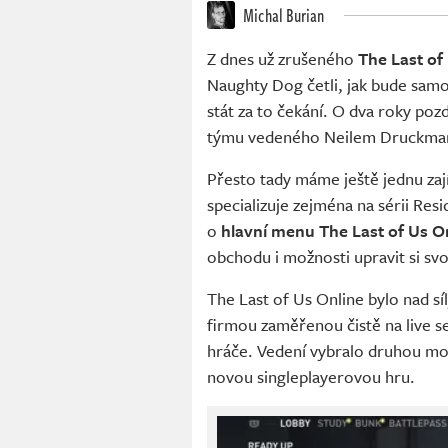
Michal Burian
Z dnes už zrušeného
The Last of
Naughty Dog četli, jak bude samo
stát za to čekání. O dva roky poz
týmu vedeného Neilem Druckm
Přesto tady máme ještě jednu zaj
specializuje zejména na sérii Res
o
hlavní menu The Last of Us O
obchodu i možnosti upravit si sv
The Last of Us Online bylo nad s
firmou zaměřenou čistě na live s
hráče. Vedení vybralo druhou mož
novou singleplayerovou hru.