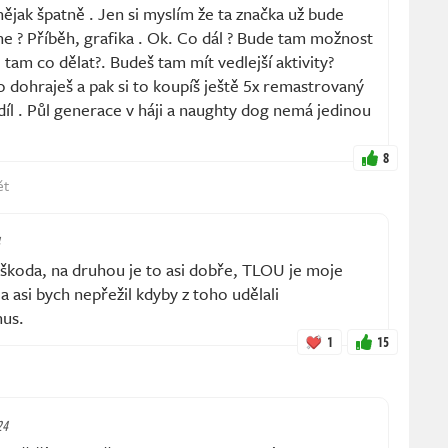
ějak špatně . Jen si myslím že ta značka už bude
ne ? Příběh, grafika . Ok. Co dál ? Bude tam možnost
 tam co dělat?. Budeš tam mít vedlejší aktivity?
o dohraješ a pak si to koupíš ještě 5x remastrovaný
díl . Půl generace v háji a naughty dog nemá jedinou
8
ět
 škoda, na druhou je to asi dobře, TLOU je moje
a asi bych nepřežil kdyby z toho udělali
nus.
1
15
24