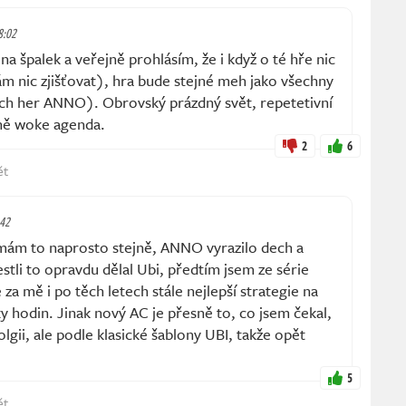
8:02
a špalek a veřejně prohlásím, že i když o té hře nic
m nic zjišťovat), hra bude stejné meh jako všechny
ích her ANNO). Obrovský prázdný svět, repetetivní
ně woke agenda.
2
6
ět
:42
mám to naprosto stejně, ANNO vyrazilo dech a
stli to opravdu dělal Ubi, předtím jsem ze série
za mě i po těch letech stále nejlepší strategie na
 hodin. Jinak nový AC je přesně to, co jsem čekal,
olgii, ale podle klasické šablony UBI, takže opět
5
ět