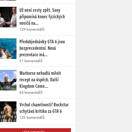
Už není cesty zpět. Sony
připomíná konec fyzických
nosičů na…
129 komentářů
Předobjednávky GTA 6 jsou
bezprecedentní. Nová
prezentace má…
51 komentářů
Warhorse nehodlá měnit
recept na úspěch. Další
Kingdom Come…
63 komentářů
Vrchol chamtivosti? Rockstar
schytává kritiku za GTA 6
125 komentářů