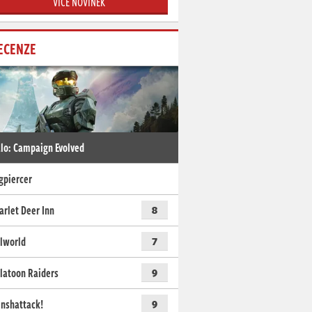
VÍCE NOVINEK
ECENZE
lo: Campaign Evolved
gpiercer
arlet Deer Inn
8
lworld
7
latoon Raiders
9
nshattack!
9