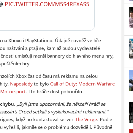
 
PIC.TWITTER.COM/M5S4REXAS5
a na Xboxu i PlayStationu. Údajně rovněž ve hře
sou naštváni a ptají se, kam až budou vydavatelé
olečnosti umisťují menší bannery do hlavního menu hry,
spuštěním hry.
zolích Xbox čas od času má reklamu na celou
hity.
Naposledy
to bylo
Call of Duty: Modern Warfare
 Motorsport
. I to hráče dost pobouřilo.
 chybu
.
„Byli jsme upozorněni, že někteří hráči se
Assassin's Creed setkali s vyskakovacími reklamami,“
rigues, když ho kontaktoval server
The Verge
. Podle
u vyřešili, jakmile se o problému dozvěděli. Původně