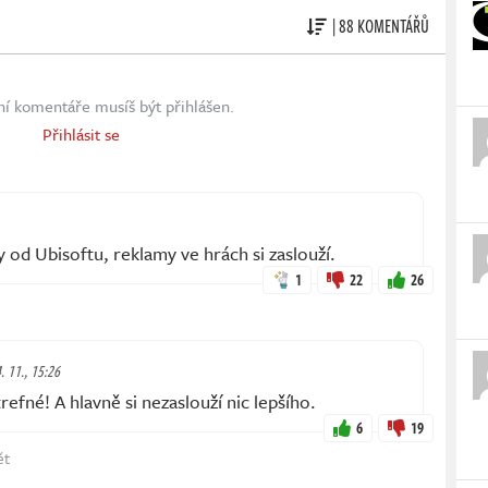
| 88 KOMENTÁŘŮ
ní komentáře musíš být přihlášen.
Přihlásit se
od Ubisoftu, reklamy ve hrách si zaslouží.
1
22
26
. 11., 15:26
efné! A hlavně si nezaslouží nic lepšího.
6
19
ět