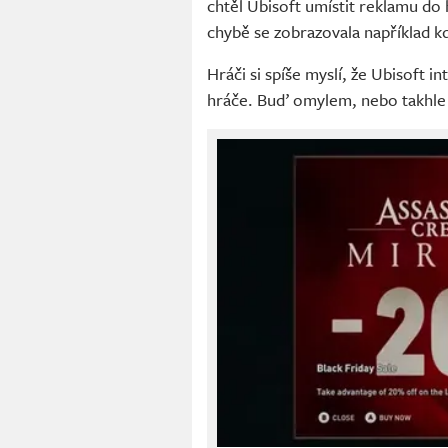
chtěl Ubisoft umístit reklamu do 
chybě se zobrazovala například k
Hráči si spíše myslí, že Ubisoft i
hráče. Buď omylem, nebo takhle c