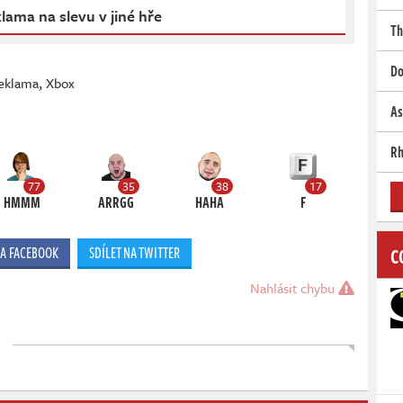
lama na slevu v jiné hře
Th
Do
eklama
,
Xbox
As
Rh
77
35
38
17
HMMM
ARRGG
HAHA
F
C
NA FACEBOOK
SDÍLET NA TWITTER
Nahlásit chybu