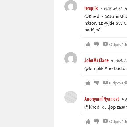
lemplik
pátek, 24. 11., 1
@Knedlik @JohnMcCla
názor, až vyjde SW 
nadějně.
Odpověd
JohnMcClane
pátek, 24
@lemplik Ano budu.
Odpověd
Anonymní Nyan cat
p
@Knedlik ...jop zásah
Odpověd