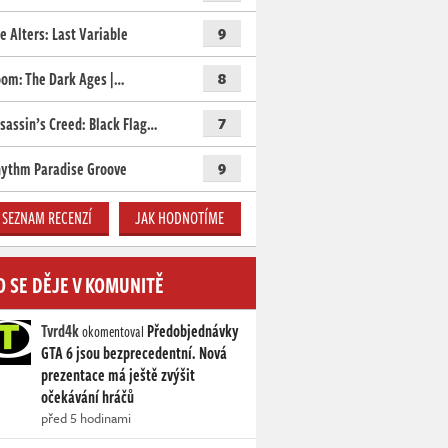
e Alters: Last Variable
9
om: The Dark Ages |…
8
sassin’s Creed: Black Flag…
7
ythm Paradise Groove
9
SEZNAM RECENZÍ
JAK HODNOTÍME
O SE DĚJE V KOMUNITĚ
Tvrd4k
Předobjednávky
okomentoval
GTA 6 jsou bezprecedentní. Nová
prezentace má ještě zvýšit
očekávání hráčů
před 5 hodinami