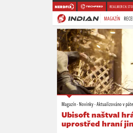
REALMERCH.STO
MAGAZÍN
RECE
Magazín
·
Novinky
· Aktualizováno
v pát
Ubisoft naštval h
uprostřed hraní ji