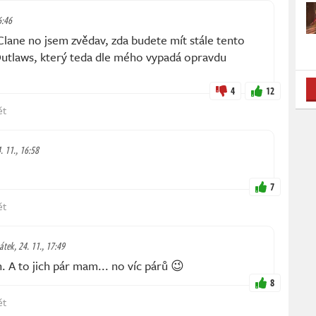
6:46
ne no jsem zvědav, zda budete mít stále tento
Outlaws, který teda dle mého vypadá opravdu
4
12
ět
. 11., 16:58
7
ět
átek, 24. 11., 17:49
. A to jich pár mam... no víc párů 😉
8
ět