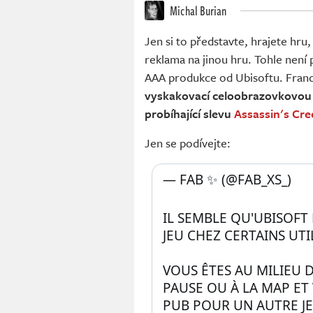
Michal Burian
Jen si to představte, hrajete hru
reklama na jinou hru. Tohle není 
AAA produkce od Ubisoftu. Franco
vyskakovací celoobrazovkovou
probíhající slevu
Assassin's Cr
Jen se podívejte:
— FAB ✨ (@FAB_XS_) 
IL SEMBLE QU'UBISOFT 
JEU CHEZ CERTAINS UTI
VOUS ÊTES AU MILIEU D
PAUSE OU À LA MAP ET
PUB POUR UN AUTRE JEU