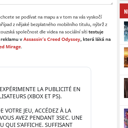
N
, chcete se podívat na mapu a v tom na vás vyskočí
případ z nějaké bezplatného mobilního titulu, nýbrž z
uzská společnost dle videa na sociální síti
testuje
 reklamu v
Assassin's Creed Odyssey
, která láká na
eed Mirage
.
EXPÉRIMENTE LA PUBLICITÉ EN 
LISATEURS (XBOX ET PS).
E VOTRE JEU, ACCÉDEZ À LA 
 VOUS AVEZ PENDANT 3SEC. UNE 
 QUI S'AFFICHE. SUFFISANT 