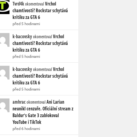
Tvrd4k
Vrchol
okomentoval
chamtivosti? Rockstar schytává
kritiku za GTA 6
před 5 hodinami
k-bacovsky
Vrchol
okomentoval
chamtivosti? Rockstar schytává
kritiku za GTA 6
před 5 hodinami
k-bacovsky
Vrchol
okomentoval
chamtivosti? Rockstar schytává
kritiku za GTA 6
před 5 hodinami
amhrac
Ani Larian
okomentoval
neunikl cenzuře. Oficiální stream z
Baldur's Gate 3 zablokoval
YouTube i TikTok
před 6 hodinami