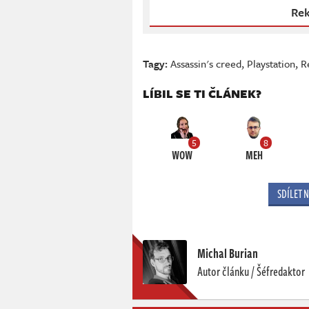
Rek
Tagy:
Assassin's creed
,
Playstation
,
R
LÍBIL SE TI ČLÁNEK?
5
8
WOW
MEH
SDÍLET 
Michal Burian
Autor článku / Šéfredaktor