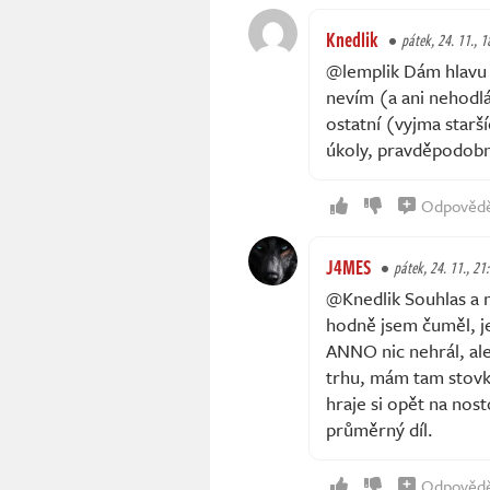
Knedlik
pátek, 24. 11., 1
@lemplik Dám hlavu n
nevím (a ani nehodlá
ostatní (vyjma starš
úkoly, pravděpodob
Odpověd
J4MES
pátek, 24. 11., 21
@Knedlik Souhlas a 
hodně jsem čuměl, je
ANNO nic nehrál, ale 
trhu, mám tam stovky
hraje si opět na nost
průměrný díl.
Odpověd