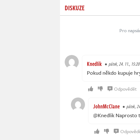
DISKUZE
Pro napsá
Knedlik
pátek, 24. 11., 15:20
Pokud někdo kupuje hry 
Odpovědět
JohnMcClane
pátek, 24
@Knedlik Naprosto tr
Odpověd