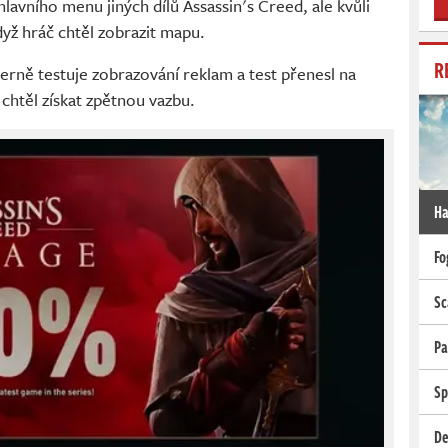
hlavního menu jiných dílů Assassin's Creed, ale kvůli
dyž hráč chtěl zobrazit mapu.
R
nterně testuje zobrazování reklam a test přenesl na
htěl získat zpětnou vazbu.
Ha
Fo
Sc
Pa
Sp
De