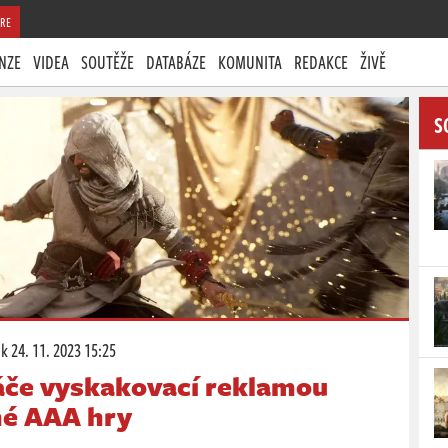
RE
NZE
VIDEA
SOUTĚŽE
DATABÁZE
KOMUNITA
REDAKCE
ŽIVĚ
S
ek
24. 11. 2023 15:25
ráče vyskakovací reklamou
né AAA hry