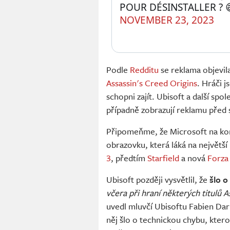
POUR DÉSINSTALLER ? 
NOVEMBER 23, 2023
Podle
Redditu
se reklama objevil
Assassin's Creed Origins
. Hráči j
schopni zajít. Ubisoft a další sp
případně zobrazují reklamu před 
Připomeňme, že Microsoft na kon
obrazovku, která láká na největší 
3
, předtím
Starfield
a nová
Forza
Ubisoft později vysvětlil, že
šlo o
včera při hraní některých titulů 
uvedl mluvčí Ubisoftu Fabien Dar
něj šlo o technickou chybu, ktero