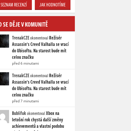
SEZNAM RECENZÍ
JAK HODNOTÍME
O SE DĚJE V KOMUNITĚ
TrenakCZE
Režisér
okomentoval
Assassin's Creed Valhalla se vrací
do Ubisoftu. Na starost bude mít
celou značku
před 6 minutami
TrenakCZE
Režisér
okomentoval
Assassin's Creed Valhalla se vrací
do Ubisoftu. Na starost bude mít
celou značku
před 7 minutami
Bublifuk
Xbox na
okomentoval
letošní rok chystá další změny
achievementů a vlastní podobu