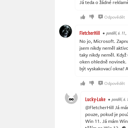
Já teda o žádné reklamě 
Odpovědět
FletcherHill
pondělí, 6. 11.,
No jo, Microsoft. Zapn
jsem nikdy neměl aktiv
taky nikdy neměl. Když
oken ohledně novinek. 
být vyskakovací okna? A
Odpovědět
Lucky-Luke
pondělí, 6. 
@FletcherHill Já mám 
pouze, pokud je pou
Win 11. Já mám Win 1
těším na Win 12.