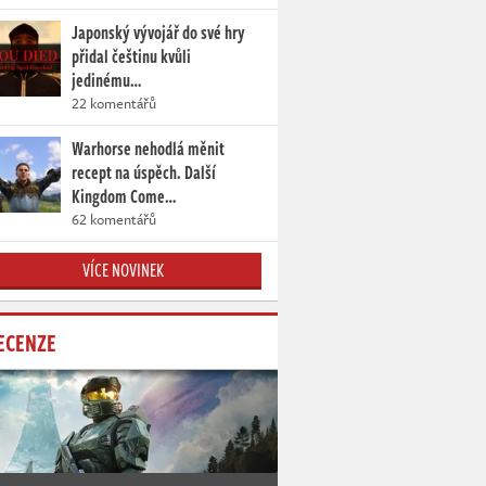
Japonský vývojář do své hry
přidal češtinu kvůli
jedinému…
22 komentářů
Warhorse nehodlá měnit
recept na úspěch. Další
Kingdom Come…
62 komentářů
VÍCE NOVINEK
ECENZE