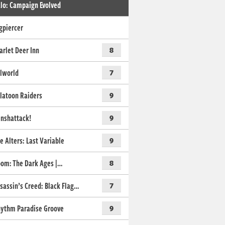
lo: Campaign Evolved
gpiercer
arlet Deer Inn
8
lworld
7
latoon Raiders
9
nshattack!
9
e Alters: Last Variable
9
om: The Dark Ages |…
8
sassin’s Creed: Black Flag…
7
ythm Paradise Groove
9