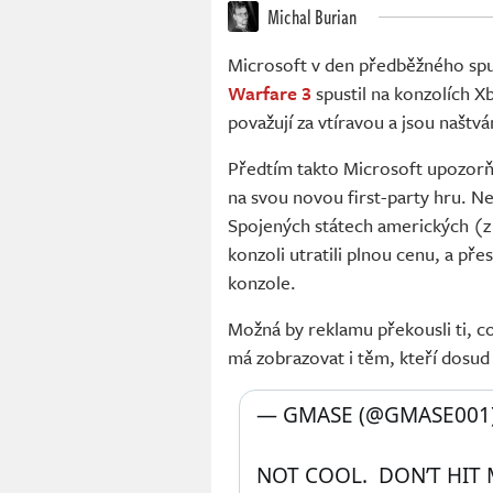
Michal Burian
Microsoft v den předběžného sp
Warfare
3
spustil na konzolích X
považují za vtíravou a jsou naštv
Předtím takto Microsoft upozor
na svou novou first-party hru. Ne
Spojených státech amerických (z E
konzoli utratili plnou cenu, a pře
konzole.
Možná by reklamu překousli ti, c
má zobrazovat i těm, kteří dosud 
— GMASE (@GMASE001)
NOT COOL.  DON’T HIT 