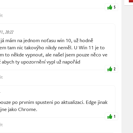
5
ět
11., 20:22
já mám na jednom noťasu win 10, už hodně
sem tam nic takovýho nikdy neměl. U Win 11 je to
em to někde vypnout, ale našel jsem pouze něco ve
 abych ty upozornění vypl už napořád
2
ět
pouze po prvnim spusteni po aktualizaci. Edge jinak
ejne jako Chrome.
1
ět