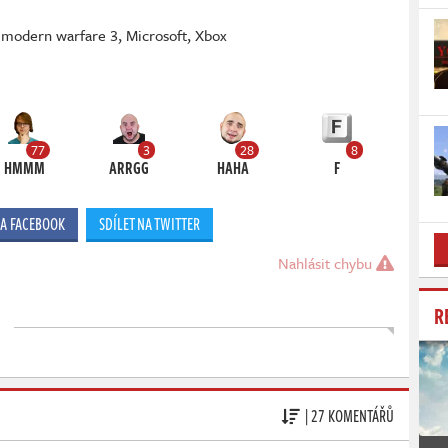
y: modern warfare 3
,
Microsoft
,
Xbox
77
3
28
8
HMMM
ARRGG
HAHA
F
NA FACEBOOK
SDÍLET NA TWITTER
Nahlásit chybu
R
| 27 KOMENTÁŘŮ