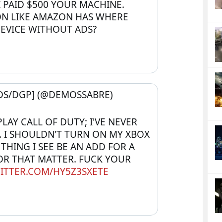
PAID $500 YOUR MACHINE.  
ON LIKE AMAZON HAS WHERE 
DEVICE WITHOUT ADS?
S/DGP] (@DEMOSSABRE) 
PLAY CALL OF DUTY; I'VE NEVER 
 I SHOULDN'T TURN ON MY XBOX 
THING I SEE BE AN ADD FOR A 
R THAT MATTER. FUCK YOUR 
WITTER.COM/HY5Z3SXETE