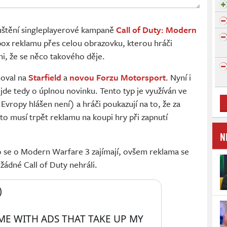
uštění singleplayerové kampaně
Call of Duty: Modern
box reklamu přes celou obrazovku, kterou hráči
áni, že se něco takového děje.
ňoval na
Starfield
a
novou Forzu Motorsport
. Nyní i
jde tedy o úplnou novinku. Tento typ je využíván ve
vropy hlášen není) a hráči poukazují na to, že za
sto musí trpět reklamu na koupi hry při zapnutí
N
o se o Modern Warfare 3 zajímají, ovšem reklama se
žádné Call of Duty nehráli.
 
ME WITH ADS THAT TAKE UP MY 