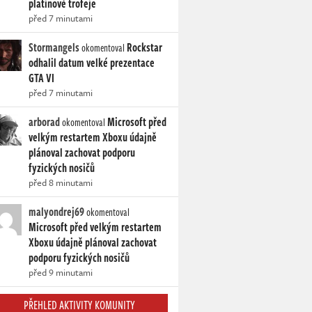
platinové trofeje
před 7 minutami
Stormangels
Rockstar
okomentoval
odhalil datum velké prezentace
GTA VI
před 7 minutami
arborad
Microsoft před
okomentoval
velkým restartem Xboxu údajně
plánoval zachovat podporu
fyzických nosičů
před 8 minutami
malyondrej69
okomentoval
Microsoft před velkým restartem
Xboxu údajně plánoval zachovat
podporu fyzických nosičů
před 9 minutami
PŘEHLED AKTIVITY KOMUNITY