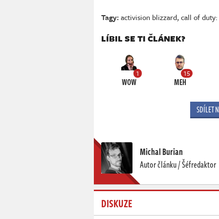
Tagy:
activision blizzard
,
call of dut
LÍBIL SE TI ČLÁNEK?
1
15
WOW
MEH
SDÍLET 
Michal Burian
Autor článku / Šéfredaktor
DISKUZE