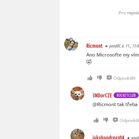
Pro napsá
Ricmont
pondělí, 6. 11., 11:4
Ano Microsofte my víme 
🤣
Odpovědět
3NDorCZE
ROCKETCLUB
@Ricmont tak třeba js
Odpověd
jakubandreas04
pondě