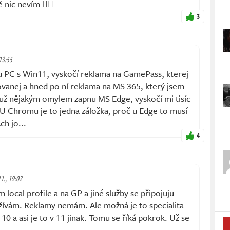
nic nevím 🤷‍♂️
3
 13:55
u PC s Win11, vyskočí reklama na GamePass, kterej
ovanej a hned po ní reklama na MS 365, který jsem
 už nějakým omylem zapnu MS Edge, vyskočí mi tisíc
U Chromu je to jedna záložka, proč u Edge to musí
ch jo...
4
11., 19:02
local profile a na GP a jiné služby se připojuju
žívám. Reklamy nemám. Ale možná je to specialita
0 a asi je to v 11 jinak. Tomu se říká pokrok. Už se