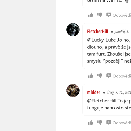
Odpověd
FletcherHill
pondělí, 6. 
@Lucky-Luke Jo no, 
dlouho, a právě že j
tam furt. Zkoušel js
smyslu "později" než
Odpověd
midder
úterý, 7. 11., 8:25
@FletcherHill To je 
funguje naprosto st
Odpověd