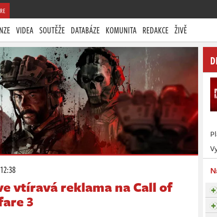
RE
NZE
VIDEA
SOUTĚŽE
DATABÁZE
KOMUNITA
REDAKCE
ŽIVĚ
D
P
Vy
 12:38
N
e vtíravá reklama na Call of
are 3