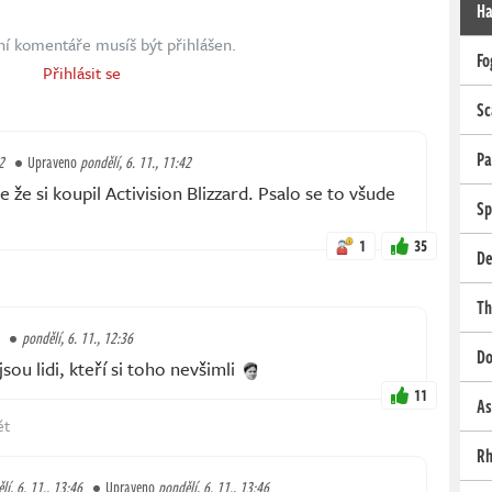
Ha
ní komentáře musíš být přihlášen.
Fo
Přihlásit se
Sc
Pa
2
Upraveno
pondělí, 6. 11., 11:42
že si koupil Activision Blizzard. Psalo se to všude
Sp
1
35
De
Th
pondělí, 6. 11., 12:36
Do
ou lidi, kteří si toho nevšimli
11
As
ět
Rh
lí, 6. 11., 13:46
Upraveno
pondělí, 6. 11., 13:46