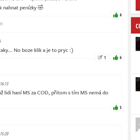
 nahnat penízky 🤣
4
ět
C
6
ky... No boze klik a je to pryc :)
1
6
 16:13
 už lidi haní MS za COD, přitom s tím MS nemá do
5
 15:20