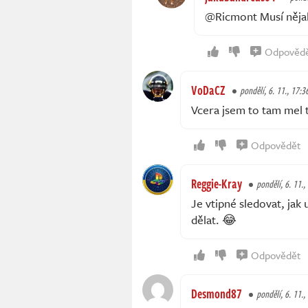
@Ricmont Musí nějak
Odpověd
VoDaCZ
pondělí, 6. 11., 17:3
Vcera jsem to tam mel ta
Odpovědět
Reggie-Kray
pondělí, 6. 11.,
Je vtipné sledovat, jak
dělat. 😂
Odpovědět
Desmond87
pondělí, 6. 11.,