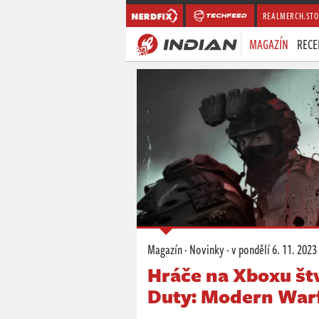
REALMERCH.STO
MAGAZÍN
RECE
Magazín
·
Novinky
·
v pondělí
6. 11. 2023
Hráče na Xboxu štv
Duty: Modern Warf