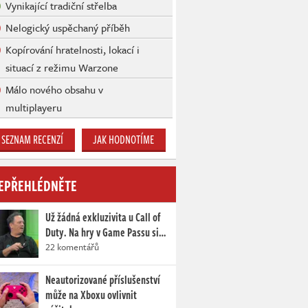
Vynikající tradiční střelba
Nelogický uspěchaný příběh
Kopírování hratelnosti, lokací i
situací z režimu Warzone
Málo nového obsahu v
multiplayeru
SEZNAM RECENZÍ
JAK HODNOTÍME
EPŘEHLÉDNĚTE
Už žádná exkluzivita u Call of
Duty. Na hry v Game Passu si…
22 komentářů
Neautorizované příslušenství
může na Xboxu ovlivnit