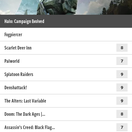
Halo: Campaign Evolved
Fogpiercer
Scarlet Deer Inn
8
Palworld
7
Splatoon Raiders
9
Denshattack!
9
The Alters: Last Variable
9
Doom: The Dark Ages |…
8
Assassin’s Creed: Black Flag…
7