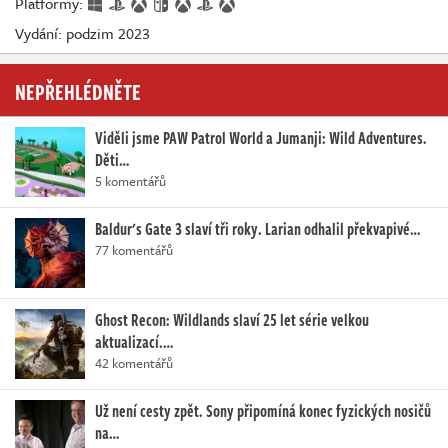
Platformy:
Vydání: podzim 2023
NEPŘEHLÉDNĚTE
Viděli jsme PAW Patrol World a Jumanji: Wild Adventures.
Děti…
5 komentářů
Baldur's Gate 3 slaví tři roky. Larian odhalil překvapivé…
77 komentářů
Ghost Recon: Wildlands slaví 25 let série velkou
aktualizací.…
42 komentářů
Už není cesty zpět. Sony připomíná konec fyzických nosičů
na…