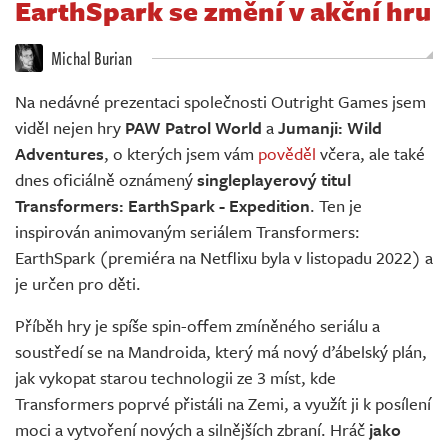
EarthSpark se změní v akční hru
Živě
Michal Burian
Na nedávné prezentaci společnosti Outright Games jsem
viděl nejen hry
PAW Patrol World
a
Jumanji: Wild
Adventures
, o kterých jsem vám
pověděl
včera, ale také
dnes oficiálně oznámený
singleplayerový titul
Transformers: EarthSpark - Expedition
. Ten je
inspirován animovaným seriálem Transformers:
EarthSpark (premiéra na Netflixu byla v listopadu 2022) a
je určen pro děti.
Příběh hry je spíše spin-offem zmíněného seriálu a
soustředí se na Mandroida, který má nový ďábelský plán,
jak vykopat starou technologii ze 3 míst, kde
Transformers poprvé přistáli na Zemi, a využít ji k posílení
moci a vytvoření nových a silnějších zbraní. Hráč
jako