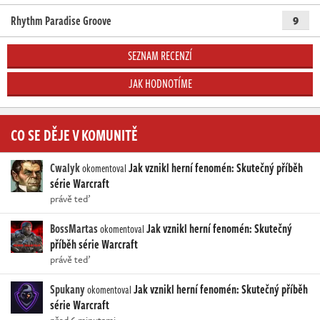
Rhythm Paradise Groove
9
SEZNAM RECENZÍ
JAK HODNOTÍME
CO SE DĚJE V KOMUNITĚ
Cwalyk
Jak vznikl herní fenomén: Skutečný příběh
okomentoval
série Warcraft
právě teď
BossMartas
Jak vznikl herní fenomén: Skutečný
okomentoval
příběh série Warcraft
právě teď
Spukany
Jak vznikl herní fenomén: Skutečný příběh
okomentoval
série Warcraft
před 6 minutami