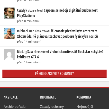
Cwalyk
Capcom se nebojí digitální budoucnosti
okomentoval
PlayStationu
před 8 minutami
michael-nae
Microsoft před velkým restartem
okomentoval
Xboxu údajně plánoval zachovat podporu fyzických nosičů
před 14 minutami
MadJigSaw
Vrchol chamtivosti? Rockstar schytává
okomentoval
kritiku za GTA 6
před 14 minutami
PŘEHLED AKTIVITY KOMUNITY
NAVIGACE
INFORMACE
KOMUNITA
Archiv pořadu
Zásady ochrany
Nejnovější