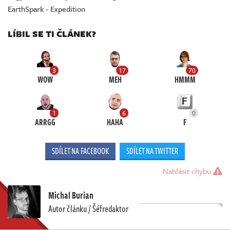
EarthSpark - Expedition
LÍBIL SE TI ČLÁNEK?
3
17
70
WOW
MEH
HMMM
1
6
0
ARRGG
HAHA
F
SDÍLET NA FACEBOOK
SDÍLET NA TWITTER
Nahlásit chybu
Michal Burian
Autor článku / Šéfredaktor