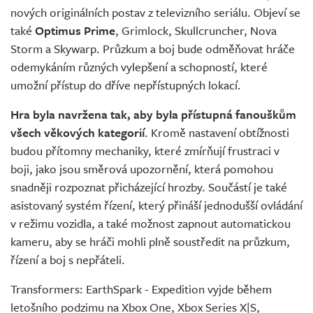
nových originálních postav z televizního seriálu. Objeví se
také
Optimus Prime
, Grimlock, Skullcruncher, Nova
Storm a Skywarp. Průzkum a boj bude odměňovat hráče
odemykáním různých vylepšení a schopností, které
umožní přístup do dříve nepřístupných lokací.
Hra byla navržena tak, aby byla přístupná fanouškům
všech věkových kategorií
. Kromě nastavení obtížnosti
budou přítomny mechaniky, které zmírňují frustraci v
boji, jako jsou směrová upozornění, která pomohou
snadněji rozpoznat přicházející hrozby. Součástí je také
asistovaný systém řízení, který přináší jednodušší ovládání
v režimu vozidla, a také možnost zapnout automatickou
kameru, aby se hráči mohli plně soustředit na průzkum,
řízení a boj s nepřáteli.
Transformers: EarthSpark - Expedition vyjde během
letošního podzimu na Xbox One, Xbox Series X|S,