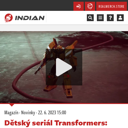
REALMERCH.STORE
Magazín
Recenze
Videa
Soutěže
Databáze
Komunita
Magazín
·
Novinky
·
22. 6. 2023 15:00
Redakce
Dětský seriál Transformers: