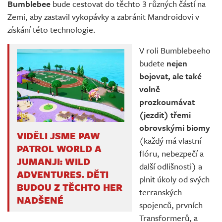
Bumblebee
bude cestovat do těchto 3 různých částí na
Zemi, aby zastavil vykopávky a zabránit Mandroidovi v
získání této technologie.
V roli Bumblebeeho
budete
nejen
bojovat, ale také
volně
prozkoumávat
(jezdit) třemi
obrovskými biomy
VIDĚLI JSME PAW
(každý má vlastní
PATROL WORLD A
flóru, nebezpečí a
JUMANJI: WILD
další odlišnosti) a
ADVENTURES. DĚTI
plnit úkoly od svých
BUDOU Z TĚCHTO HER
terranských
NADŠENÉ
spojenců, prvních
Transformerů, a