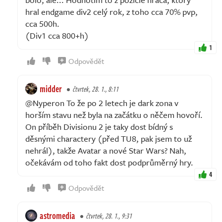
hral endgame div2 celý rok, z toho cca 70% pvp,
cca 500h.
(Div1 cca 800+h)
1
Odpovědět
midder
čtvrtek, 28. 1., 8:11
@Nyperon To že po 2 letech je dark zona v
horším stavu než byla na začátku o něčem hovoří.
On příběh Divisionu 2 je taky dost bídný s
děsnými charactery (před TU8, pak jsem to už
nehrál), takže Avatar a nové Star Wars? Nah,
očekávám od toho fakt dost podprůměrný hry.
4
Odpovědět
astromedia
čtvrtek, 28. 1., 9:31