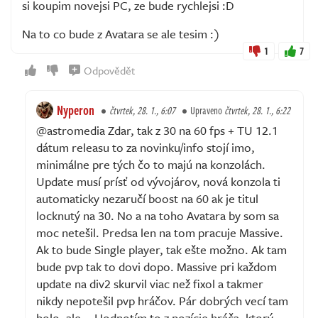
si koupim novejsi PC, ze bude rychlejsi :D
Na to co bude z Avatara se ale tesim :)
1
7
Odpovědět
Nyperon
čtvrtek, 28. 1., 6:07
Upraveno
čtvrtek, 28. 1., 6:22
@astromedia Zdar, tak z 30 na 60 fps + TU 12.1
dátum releasu to za novinku/info stojí imo,
minimálne pre tých čo to majú na konzolách.
Update musí prísť od vývojárov, nová konzola ti
automaticky nezaručí boost na 60 ak je titul
locknutý na 30. No a na toho Avatara by som sa
moc netešil. Predsa len na tom pracuje Massive.
Ak to bude Single player, tak ešte možno. Ak tam
bude pvp tak to dovi dopo. Massive pri každom
update na div2 skurvil viac než fixol a takmer
nikdy nepotešil pvp hráčov. Pár dobrých vecí tam
bolo, ale... Hodnotím to z pozície hráča, ktorý