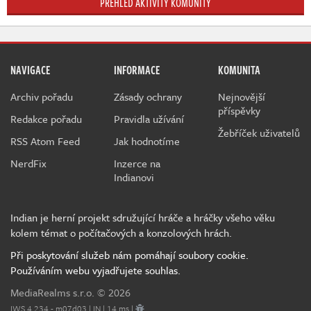
PŘEHLED AKTIVITY KOMUNITY
NAVIGACE
INFORMACE
KOMUNITA
Archiv pořadu
Zásady ochrany
Nejnovější
příspěvky
Redakce pořadu
Pravidla užívání
Žebříček uživatelů
RSS Atom Feed
Jak hodnotíme
NerdFix
Inzerce na
Indianovi
Indian je herní projekt sdružující hráče a hráčky všeho věku
kolem témat o počítačových a konzolových hrách.
Při poskytování služeb nám pomáhají soubory cookie.
Používáním webu vyjadřujete souhlas.
MediaRealms s.r.o.
© 2026
IWS 4.234 - m07d03 | IN | 14 ms |