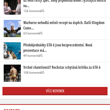
Už není cesty zpět. Sony připomíná konec fyzických nosičů
na…
126 komentářů
Warhorse nehodlá měnit recept na úspěch. Další Kingdom
Come…
63 komentářů
Předobjednávky GTA 6 jsou bezprecedentní. Nová
prezentace má…
49 komentářů
Vrchol chamtivosti? Rockstar schytává kritiku za GTA 6
108 komentářů
VÍCE NOVINEK