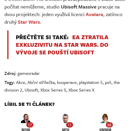
počítat nemůžeme, studio
Ubisoft Massive
pracuje na
dvou projektech: jeden využívá licenci
Avatara
, zatímco
druhý
Star Wars
.
PŘEČTĚTE SI TAKÉ:
EA ZTRATILA
EXKLUZIVITU NA STAR WARS. DO
VÝVOJE SE POUŠTÍ UBISOFT
Zdroj:
gamesradar
Tagy:
Akce
,
Akční střílečka
,
kooperace
,
playstation 5
,
ps5
,
the
division 2
,
Ubisoft
,
Xbox Series S
,
Xbox Series X
LÍBIL SE TI ČLÁNEK?
17
11
88
WOW
MEH
HMMM