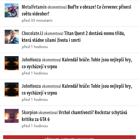
Metalfetamin
Buďte v obraze! Co červenec přinesl
okomentoval
světu videoher?
před 33 minutami
ChocolateJJ
Titan Quest 2 dostává novou třídu,
okomentoval
která vládne silami života i smrti
před 1 hodinou
JohnHonza
Kalendář hráče: Tohle jsou nejlepší hry,
okomentoval
co vycházejí v srpnu
před 1 hodinou
JohnHonza
Kalendář hráče: Tohle jsou nejlepší hry,
okomentoval
co vycházejí v srpnu
před 1 hodinou
Skorpion
Vrchol chamtivosti? Rockstar schytává
okomentoval
kritiku za GTA 6
před 1 hodinou