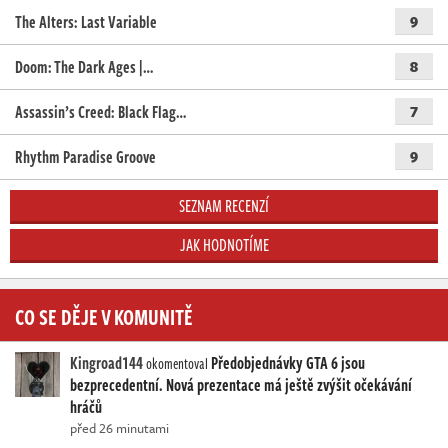
The Alters: Last Variable
9
Doom: The Dark Ages |…
8
Assassin’s Creed: Black Flag…
7
Rhythm Paradise Groove
9
SEZNAM RECENZÍ
JAK HODNOTÍME
CO SE DĚJE V KOMUNITĚ
Kingroad144
Předobjednávky GTA 6 jsou
okomentoval
bezprecedentní. Nová prezentace má ještě zvýšit očekávání
hráčů
před 26 minutami