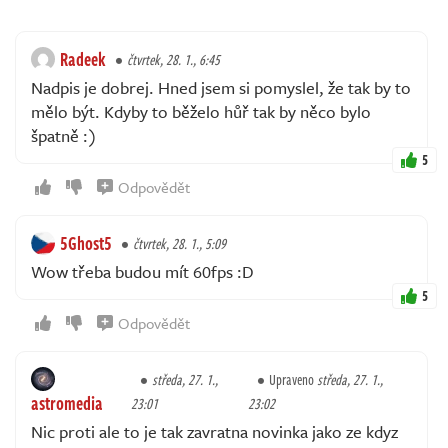
Radeek
čtvrtek, 28. 1., 6:45
Nadpis je dobrej. Hned jsem si pomyslel, že tak by to
mělo být. Kdyby to běželo hůř tak by něco bylo
špatně :)
5
Odpovědět
5Ghost5
čtvrtek, 28. 1., 5:09
Wow třeba budou mít 60fps :D
5
Odpovědět
středa, 27. 1.,
Upraveno
středa, 27. 1.,
astromedia
23:01
23:02
Nic proti ale to je tak zavratna novinka jako ze kdyz