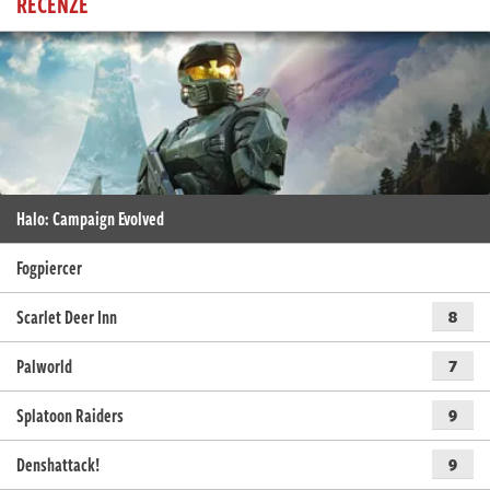
RECENZE
Halo: Campaign Evolved
Fogpiercer
Scarlet Deer Inn
8
Palworld
7
Splatoon Raiders
9
Denshattack!
9