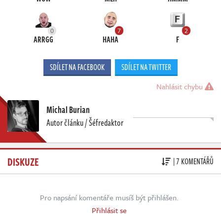
0
7
2
ARRGG
HAHA
F
SDÍLET NA FACEBOOK
SDÍLET NA TWITTER
Nahlásit chybu
Michal Burian
Autor článku / Šéfredaktor
DISKUZE
| 7 KOMENTÁŘŮ
Pro napsání komentáře musíš být přihlášen.
Přihlásit se