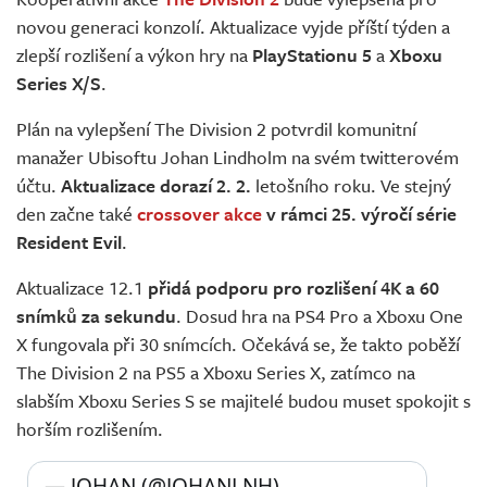
Živě
novou generaci konzolí. Aktualizace vyjde příští týden a
zlepší rozlišení a výkon hry na
PlayStationu 5
a
Xboxu
Series X/S
.
Plán na vylepšení The Division 2 potvrdil komunitní
manažer Ubisoftu Johan Lindholm na svém twitterovém
účtu.
Aktualizace dorazí 2. 2.
letošního roku. Ve stejný
den začne také
crossover akce
v rámci 25. výročí série
Resident Evil
.
Aktualizace 12.1
přidá podporu pro rozlišení 4K a 60
snímků za sekundu
. Dosud hra na PS4 Pro a Xboxu One
X fungovala při 30 snímcích. Očekává se, že takto poběží
The Division 2 na PS5 a Xboxu Series X, zatímco na
slabším Xboxu Series S se majitelé budou muset spokojit s
horším rozlišením.
— JOHAN (@JOHANLNH) 