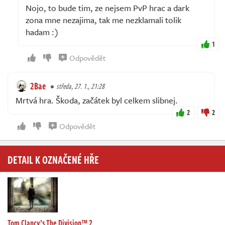
Nojo, to bude tim, ze nejsem PvP hrac a dark
zona mne nezajima, tak me nezklamali tolik
hadam :)
1
Odpovědět
2Bae
středa, 27. 1., 21:28
Mrtvá hra. Škoda, začátek byl celkem slibnej.
2
2
Odpovědět
DETAIL K OZNAČENÉ HŘE
Tom Clancy’s The Division™ 2